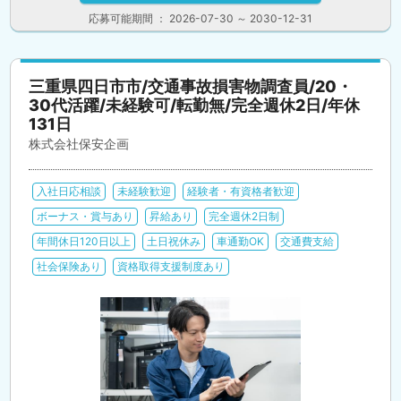
応募可能期間 ： 2026-07-30 ～ 2030-12-31
三重県四日市市/交通事故損害物調査員/20・
30代活躍/未経験可/転勤無/完全週休2日/年休
131日
株式会社保安企画
入社日応相談
未経験歓迎
経験者・有資格者歓迎
ボーナス・賞与あり
昇給あり
完全週休2日制
年間休日120日以上
土日祝休み
車通勤OK
交通費支給
社会保険あり
資格取得支援制度あり