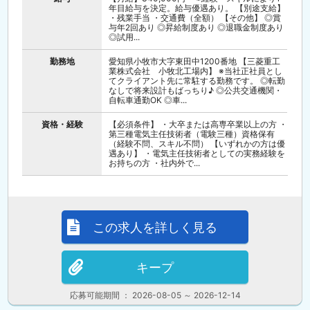
年目給与を決定。給与優遇あり。 【別途支給】
・残業手当 ・交通費（全額） 【その他】 ◎賞
与年2回あり ◎昇給制度あり ◎退職金制度あり
◎試用...
勤務地
愛知県小牧市大字東田中1200番地 【三菱重工
業株式会社 小牧北工場内】 ※当社正社員とし
てクライアント先に常駐する勤務です。 ◎転勤
なしで将来設計もばっちり♪ ◎公共交通機関・
自転車通勤OK ◎車...
資格・経験
【必須条件】 ・大卒または高専卒業以上の方 ・
第三種電気主任技術者（電験三種）資格保有
（経験不問、スキル不問） 【いずれかの方は優
遇あり】 ・電気主任技術者としての実務経験を
お持ちの方 ・社内外で...
この求人を詳しく見る
キープ
応募可能期間 ： 2026-08-05 ～ 2026-12-14