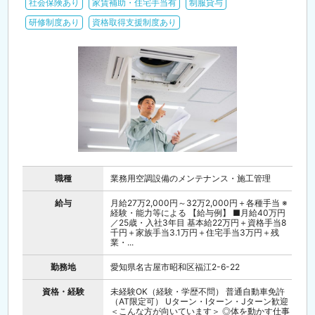
社会保険あり
家賃補助・住宅手当有
制服貸与
研修制度あり
資格取得支援制度あり
職種
業務用空調設備のメンテナンス・施工管理
給与
月給27万2,000円～32万2,000円＋各種手当 ※
経験・能力等による 【給与例】 ■月給40万円
／25歳・入社3年目 基本給22万円＋資格手当8
千円＋家族手当3.1万円＋住宅手当3万円＋残
業・...
勤務地
愛知県名古屋市昭和区福江2-6-22
資格・経験
未経験OK（経験・学歴不問） 普通自動車免許
（AT限定可） Uターン・Iターン・Jターン歓迎
＜こんな方が向いています＞ ◎体を動かす仕事