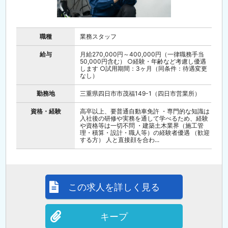
職種
業務スタッフ
給与
月給270,000円～400,000円（一律職務手当
50,000円含む） ○経験・年齢など考慮し優遇
します ○試用期間：3ヶ月（同条件：待遇変更
なし）
勤務地
三重県四日市市茂福149-1（四日市営業所）
資格・経験
高卒以上、要普通自動車免許 ・専門的な知識は
入社後の研修や実務を通して学べるため、経験
や資格等は一切不問 ・建築土木業界（施工管
理・積算・設計・職人等）の経験者優遇 （歓迎
する方） 人と直接顔を合わ...
この求人を詳しく見る
キープ