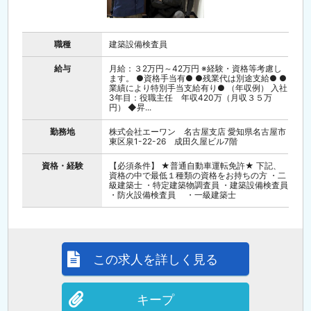
職種
建築設備検査員
給与
月給：３2万円～42万円 ※経験・資格等考慮し
ます。 ●資格手当有● ●残業代は別途支給● ●
業績により特別手当支給有り● （年収例） 入社
3年目：役職主任 年収420万（月収３５万
円） ◆昇...
勤務地
株式会社エーワン 名古屋支店 愛知県名古屋市
東区泉1-22-26 成田久屋ビル7階
資格・経験
【必須条件】 ★普通自動車運転免許★ 下記、
資格の中で最低１種類の資格をお持ちの方 ・二
級建築士 ・特定建築物調査員 ・建築設備検査員
・防火設備検査員 ・一級建築士
この求人を詳しく見る
キープ