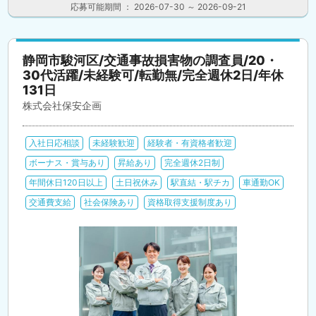
応募可能期間 ： 2026-07-30 ～ 2026-09-21
静岡市駿河区/交通事故損害物の調査員/20・
30代活躍/未経験可/転勤無/完全週休2日/年休
131日
株式会社保安企画
入社日応相談
未経験歓迎
経験者・有資格者歓迎
ボーナス・賞与あり
昇給あり
完全週休2日制
年間休日120日以上
土日祝休み
駅直結・駅チカ
車通勤OK
交通費支給
社会保険あり
資格取得支援制度あり