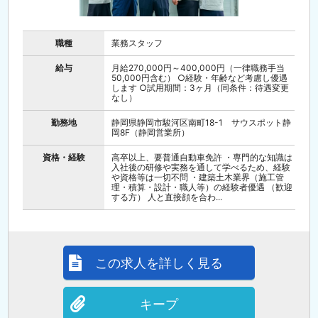
職種
業務スタッフ
給与
月給270,000円～400,000円（一律職務手当
50,000円含む） ○経験・年齢など考慮し優遇
します ○試用期間：3ヶ月（同条件：待遇変更
なし）
勤務地
静岡県静岡市駿河区南町18-1 サウスポット静
岡8F（静岡営業所）
資格・経験
高卒以上、要普通自動車免許 ・専門的な知識は
入社後の研修や実務を通して学べるため、経験
や資格等は一切不問 ・建築土木業界（施工管
理・積算・設計・職人等）の経験者優遇 （歓迎
する方） 人と直接顔を合わ...
この求人を詳しく見る
キープ