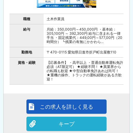
職種
土木作業員
給与
月給：350,000円～450,000円 ・基本給：
305,100円 ～ 392,300円 給与に含まれる一律
手当 ・固定残業代：449,00円～577,00円（20
時間分） ┗残業の有無にかかわら...
勤務地
〒470-0115 愛知県日進市折戸町出屋敷110
資格・経験
【応募条件】 ・高卒以上 ・普通自動車運転免許
必須（AT限定可） ★経験不問！ ★異業界から
の転職も歓迎 ★中型自動車免許あれば尚可！
★重機の操作、トラックの運転経験がある方歓
迎！
この求人を詳しく見る
キープ