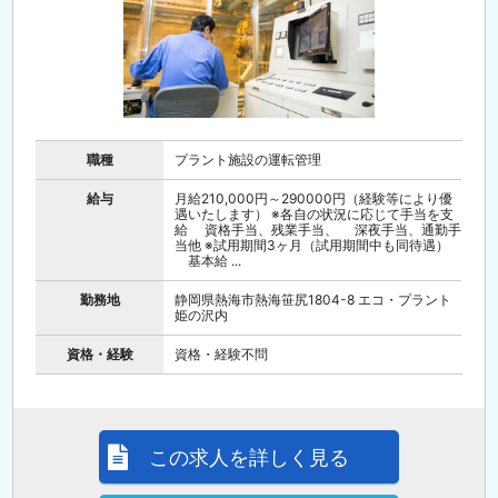
職種
プラント施設の運転管理
給与
月給210,000円～290000円（経験等により優
遇いたします） ※各自の状況に応じて手当を支
給 資格手当、残業手当、 深夜手当、通勤手
当他 ※試用期間3ヶ月（試用期間中も同待遇）
基本給 ...
勤務地
静岡県熱海市熱海笹尻1804-8 エコ・プラント
姫の沢内
資格・経験
資格・経験不問
この求人を詳しく見る