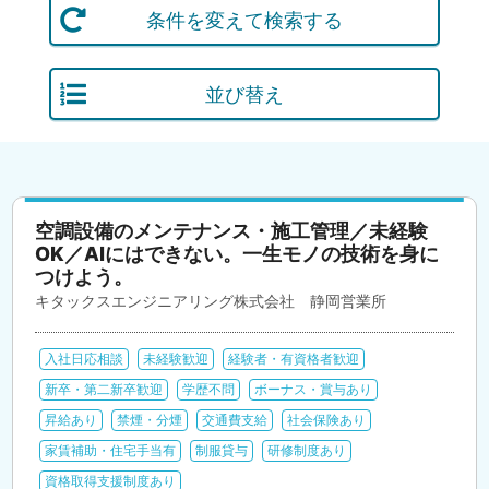
条件を変えて検索する
並び替え
空調設備のメンテナンス・施工管理／未経験
OK／AIにはできない。一生モノの技術を身に
つけよう。
キタックスエンジニアリング株式会社 静岡営業所
入社日応相談
未経験歓迎
経験者・有資格者歓迎
新卒・第二新卒歓迎
学歴不問
ボーナス・賞与あり
昇給あり
禁煙・分煙
交通費支給
社会保険あり
家賃補助・住宅手当有
制服貸与
研修制度あり
資格取得支援制度あり