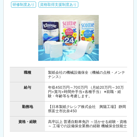
研修制度あり
資格取得支援制度あり
職種
製紙会社の機械設備保全（機械の点検・メンテ
ナンス）
給与
年収450万円～700万円 （月給20万円～30万
円+賞与+時間外手当+各種手当） ※前職・経
験・年齢等を考慮します。
勤務地
【日本製紙クレシア株式会社 興陽工場】 静岡
県富士市比奈450
資格・経験
高卒以上 普通自動車免許 ～活かせる経験・資格
～ 工場での設備保全業務の経験 機械保全技能士