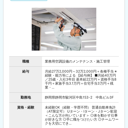
職種
業務用空調設備のメンテナンス・施工管理
給与
月給27万2,000円～32万2,000円＋各種手当 ※
経験・能力等による 【給与例】 ■月給40万円
／25歳・入社3年目 基本給22万円＋資格手当8
千円＋家族手当3.1万円＋住宅手当3万円＋残
業・...
勤務地
静岡県静岡市駿河区中島153-2 中島ビル3F
資格・経験
未経験OK（経験・学歴不問） 普通自動車免許
（AT限定可） Uターン・Iターン・Jターン歓迎
＜こんな方が向いています＞ ◎体を動かす仕事
が好きな方 ◎手に職をつけたい方 ◎チームワー
クを大切にでき...