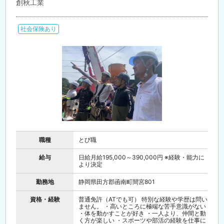
創秋工業
社会保険あり
職種
とび職
給与
日給月給195,000～390,000円 ※経験・能力に
より決定
勤務地
静岡県田方郡函南町間宮801
資格・経験
普通免許（ATでも可） 特別な経験や学歴は問い
ません。 ・高いところに極端な苦手意識がない
・体を動かすことが好き ・一人より、仲間と動
く方が楽しい ・スポーツや部活の経験を仕事に