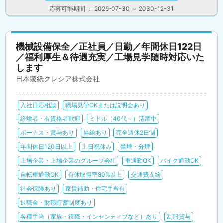
応募可能期間 ： 2026-07-30 ～ 2030-12-31
機械設備保全／正社員／日勤／年間休日122日
／福利厚生＆待遇充実／工場見学随時対応いた
します
日本製紙クレシア株式会社
入社日応相談
職場見学OKまたは説明会あり
経験者・有資格者歓迎
ミドル（40代～）活躍中
ボーナス・賞与あり
昇給あり
完全週休2日制
年間休日120日以上
土日祝休み
禁煙・分煙
上場企業・上場企業のグループ会社
車通勤OK
バイク通勤OK
自転車通勤OK
有休取得率80%以上
交通費支給
社会保険あり
家賃補助・住宅手当有
退職金・財形貯蓄制度あり
各種手当（家族・役職・インセンティブなど）あり
制服貸与