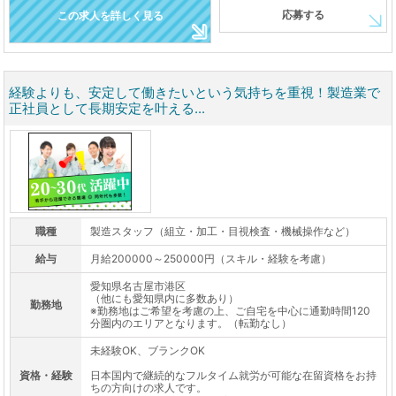
応募する
この求人を詳しく見る
経験よりも、安定して働きたいという気持ちを重視！製造業で
正社員として長期安定を叶える...
職種
製造スタッフ（組立・加工・目視検査・機械操作など）
給与
月給200000～250000円（スキル・経験を考慮）
愛知県名古屋市港区
（他にも愛知県内に多数あり）
勤務地
※勤務地はご希望を考慮の上、ご自宅を中心に通勤時間120
分圏内のエリアとなります。（転勤なし）
未経験OK、ブランクOK
資格・経験
日本国内で継続的なフルタイム就労が可能な在留資格をお持
ちの方向けの求人です。