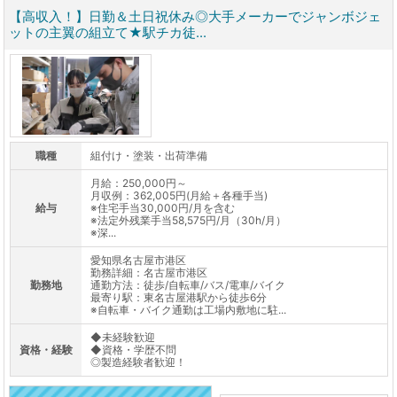
【高収入！】日勤＆土日祝休み◎大手メーカーでジャンボジェ
ットの主翼の組立て★駅チカ徒...
職種
組付け・塗装・出荷準備
月給：250,000円～
月収例：362,005円(月給＋各種手当)
給与
※住宅手当30,000円/月を含む
※法定外残業手当58,575円/月（30h/月）
※深...
愛知県名古屋市港区
勤務詳細：名古屋市港区
勤務地
通勤方法：徒歩/自転車/バス/電車/バイク
最寄り駅：東名古屋港駅から徒歩6分
※自転車・バイク通勤は工場内敷地に駐...
◆未経験歓迎
資格・経験
◆資格・学歴不問
◎製造経験者歓迎！