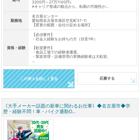
3200円～27万1100円）
※キャリア形成の観点から、転勤の可能性が...
名古屋センター
勤務地
愛知県名古屋市港区空見町37-1)
【変更の範囲：会社の定める場所】
【必須要件】
・社会人経験をお持ちの方（目安1年）
資格・経験
【歓迎要件】
・食品工場での経験者優遇。
・製造管理・設備管理の実務経験者は大歓迎。
...
応募する
この求人を詳しく見る
《大手メーカー話題の新車に関わるお仕事》◆名古屋市◆学
歴・経験不問！車・バイク通勤O...