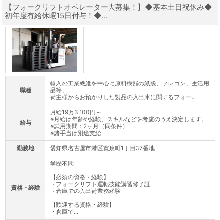
【フォークリフトオペレーター大募集！】◆基本土日祝休み◆
初年度有給休暇15日付与！◆...
輸入の工業繊維を中心に原料樹脂の紙袋、フレコン、生活用
職種
品等、
荷主様からお預かりした製品の入出庫に関するフォー...
月給19万3,100円～
※月給は年齢や経験、スキルなどを考慮のうえ決定します。
給与
※試用期間：2ヶ月（同条件）
※諸手当は別途支給
勤務地
愛知県名古屋市港区寛政町1丁目37番地
学歴不問
【必須の資格・経験】
・フォークリフト運転技能講習修了証
資格・経験
・倉庫での入出荷業務経験
【歓迎する資格・経験】
・倉庫で...