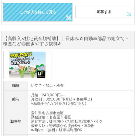
応募する
この求人を詳しく見る
【高収入×社宅費全額補助】土日休み☆自動車部品の組立て・
検査など◎働きやすさ抜群♪
職種
組立て・加工・検査
月給：240,000円～
給与
月収例：325,000円(月給＋各種手当)
※精勤手当1万/月を含む(規定あり)
愛知県名古屋市港区
勤務詳細：名古屋市港区
勤務地
通勤方法：徒歩/車/バス/自転車/電車/バイク
最寄り駅：野跡駅から徒歩8分・車3分
※構内の（無料）駐車場利用OK