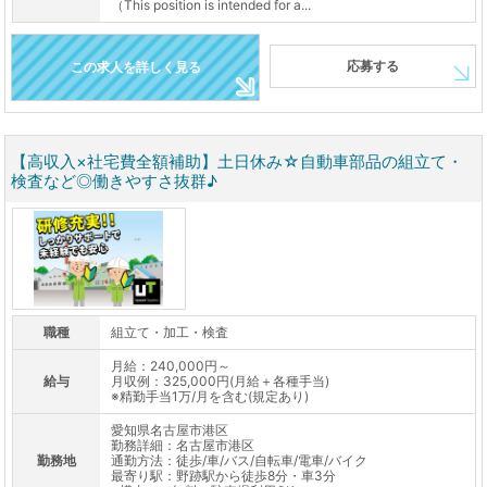
（This position is intended for a...
応募する
この求人を詳しく見る
【高収入×社宅費全額補助】土日休み☆自動車部品の組立て・
検査など◎働きやすさ抜群♪
職種
組立て・加工・検査
月給：240,000円～
給与
月収例：325,000円(月給＋各種手当)
※精勤手当1万/月を含む(規定あり)
愛知県名古屋市港区
勤務詳細：名古屋市港区
勤務地
通勤方法：徒歩/車/バス/自転車/電車/バイク
最寄り駅：野跡駅から徒歩8分・車3分