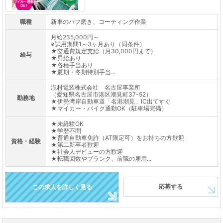
職種
新車のバフ磨き、コーティング作業
月給235,000円～
※試用期間1～3ヶ月あり（同条件）
★交通費規定支給（月30,000円まで）
給与
★昇給あり
★各種手当あり
★夏期・冬期特別手当...
瀧村電装株式会社 名古屋事業所
（愛知県名古屋市港区潮見町37-52）
勤務地
★伊勢湾岸自動車道「名港潮見」IC出てすぐ
★マイカー・バイク通勤OK（駐車場完備）
★未経験OK
★学歴不問
★普通自動車免許（AT限定可）をお持ちの方歓迎
資格・経験
★第二新卒者歓迎
★社会人デビューの方歓迎
★転職回数やブランク、前職の雇用...
応募する
この求人を詳しく見る