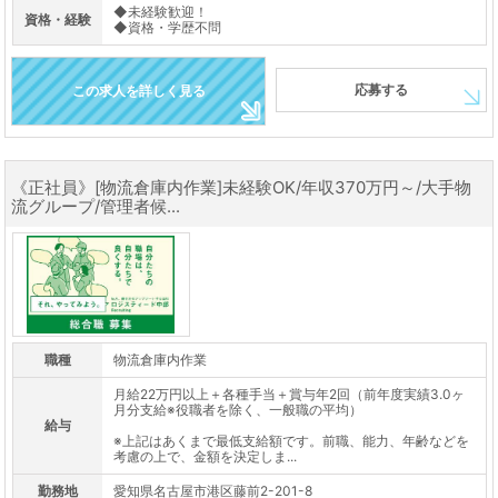
◆未経験歓迎！
資格・経験
◆資格・学歴不問
応募する
この求人を詳しく見る
《正社員》[物流倉庫内作業]未経験OK/年収370万円～/大手物
流グループ/管理者候...
職種
物流倉庫内作業
月給22万円以上＋各種手当＋賞与年2回（前年度実績3.0ヶ
月分支給※役職者を除く、一般職の平均）
給与
※上記はあくまで最低支給額です。前職、能力、年齢などを
考慮の上で、金額を決定しま...
勤務地
愛知県名古屋市港区藤前2-201-8