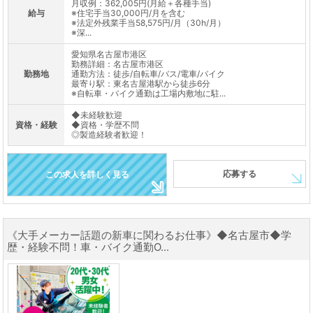
月収例：362,005円(月給＋各種手当)
給与
※住宅手当30,000円/月を含む
※法定外残業手当58,575円/月（30h/月）
※深...
愛知県名古屋市港区
勤務詳細：名古屋市港区
勤務地
通勤方法：徒歩/自転車/バス/電車/バイク
最寄り駅：東名古屋港駅から徒歩6分
※自転車・バイク通勤は工場内敷地に駐...
◆未経験歓迎
資格・経験
◆資格・学歴不問
◎製造経験者歓迎！
応募する
この求人を詳しく見る
《大手メーカー話題の新車に関わるお仕事》◆名古屋市◆学
歴・経験不問！車・バイク通勤O...