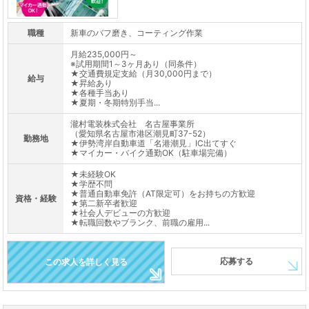
職種
新車のバフ磨き、コーティング作業
月給235,000円～
※試用期間1～3ヶ月あり（同条件）
★交通費規定支給（月30,000円まで）
給与
★昇給あり
★各種手当あり
★夏期・冬期特別手当...
瀧村電装株式会社 名古屋事業所
（愛知県名古屋市港区潮見町37-52）
勤務地
★伊勢湾岸自動車道「名港潮見」IC出てすぐ
★マイカー・バイク通勤OK（駐車場完備）
★未経験OK
★学歴不問
★普通自動車免許（AT限定可）をお持ちの方歓迎
資格・経験
★第二新卒者歓迎
★社会人デビューの方歓迎
★転職回数やブランク、前職の雇用...
応募する
この求人を詳しく見る