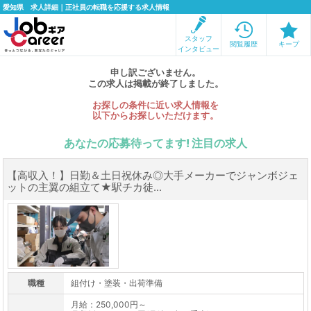
愛知県 求人詳細｜正社員の転職を応援する求人情報
スタッフ
閲覧履歴
キープ
インタビュー
申し訳ございません。
この求人は掲載が終了しました。
お探しの条件に近い求人情報を
以下からお探しいただけます。
あなたの応募待ってます! 注目の求人
【高収入！】日勤＆土日祝休み◎大手メーカーでジャンボジェ
ットの主翼の組立て★駅チカ徒...
職種
組付け・塗装・出荷準備
月給：250,000円～