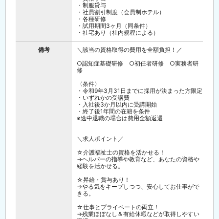
・制服貸与
・社員割引制度（会員制ホテル）
・各種研修
・試用期間3ヶ月（同条件）
・社宅あり（社内規程による）
備考
＼該当の資格取得の費用を全額負担！／
○認知症基礎研修 ○初任者研修 ○実務者研
修
〈条件〉
・令和9年3月31日までに採用が決まった方限定
・いずれかの受講費
・入社後3か月以内に受講開始
・終了後1年間の在籍を条件
※途中退職の場合は費用全額返還
＼求人ポイント／
☆介護福祉士の資格を活かせる！
→ヘルパーの指導や教育など、あなたの資格や
経験を活かせる。
☆昇給・賞与あり！
→やる気をキープしつつ、安心してお仕事がで
きる。
☆仕事とプライベートの両立！
→残業ほぼなし＆有給休暇などが取得しやすい