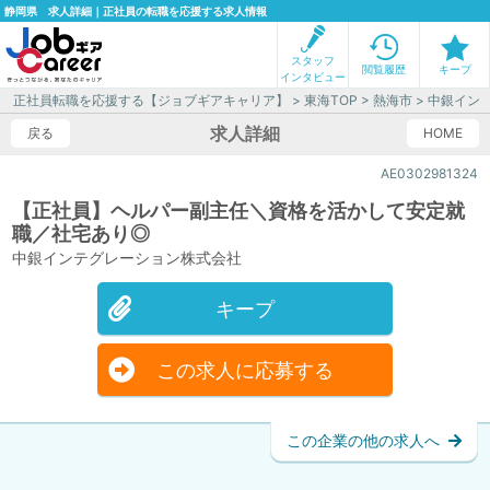
静岡県 求人詳細｜正社員の転職を応援する求人情報
スタッフ
閲覧履歴
キープ
インタビュー
正社員転職を応援する【ジョブギアキャリア】
>
東海TOP
>
熱海市
> 中銀イン
求人詳細
戻る
HOME
AE0302981324
【正社員】ヘルパー副主任＼資格を活かして安定就
職／社宅あり◎
中銀インテグレーション株式会社
キープ
この求人に応募する
この企業の他の求人へ