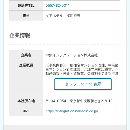
連絡先TEL
0557-82-0011
担当
ケアホテル 採用担当
企業情報
企業名
中銀インテグレーション株式会社
企業概要
【事業内容】一般住宅マンション管理、中高齢
者マンション管理運営、介護専用施設運営、不
動産売買・仲介・賃貸業、会員制ホテル管理運
営、指定介護支援事業、指定居住サービス事
業、コンサルタント事業
【創立】昭和47年2月
【資本金】5,000万円
【代表】代表取締役 渡辺 蔵人
【主要株主】中銀ホールディング株式会社
本社所在地
〒104-0054 東京都中央区勝どき2-8-12
URL
https://integration.nakagin.co.jp/