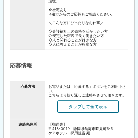
環境。
☆社宅あり！
→遠方からのご応募もご相談ください。
＼こんな方にぴったりなお仕事／
◇介護福祉士の資格を活かしたい方
◇安定した環境で長く働きたい方
◇人と関わることが好きな方
◇人に教えることが得意な方
応募情報
応募方法
お電話または「応募する」ボタンをご利用下さ
い。
こちらより折り返しご連絡をさせて頂きます。
連絡後、履歴書（写真貼付）・職務経歴書をご
郵送下さい。
郵送頂き次第、書類選考後、面接時間・日程等
お伝えさせて頂きます。
連絡先住所
【郵送先】
〒413-0019 静岡県熱海市咲見町6-5
ケアホテル 採用担当 宛