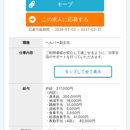
キープ
この求人に応募する
応募可能期間 ： 2026-03-02 ～ 2027-03-31
職種
ヘルパー副主任
仕事内容
ご利用者様が安心して過ごせるように、日常生
活のサポートを行っていただきます。
○スタッフ管理
→シフト調整やスタッフの指導・育成など
○身体介助
→食事、入浴、排泄、着替えなどのサポート
給与
月給 317,000円
○ふれあいやレクリエーション
（内訳）
→日常のコミュニケーションやアクティビティ
・基本給 200,000円
の実施、行事など
・地域手当 18,000円
・職務手当 10,000円
・資格手当 5,000円
・食事手当 3,000円
・処遇改善手当 41,000円
・夜勤手当（4回） 40,000円