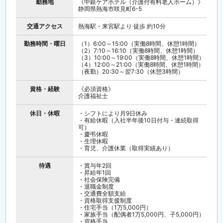
勤務地
《中銀ケアホテル（介護付有料老人ホーム）》
静岡県熱海市咲見町6-5
交通アクセス
熱海駅・来宮駅より 徒歩 約10分
勤務時間・曜日
（1）6:00～15:00（実働8時間、休憩1時間）
（2）7:10～16:10（実働8時間、休憩1時間）
（3）10:00～19:00（実働8時間、休憩1時間）
（4）12:00～21:00（実働8時間、休憩1時間）
（夜勤）20:30～翌7:30（休憩3時間）
資格・経験
《必須資格》
介護福祉士
休日・休暇
・シフトにより月9日休み
・有給休暇（入社半年後10日付与・連続取得
可）
・慶弔休暇
・生理休暇
・育児、介護休業（取得実績あり）
待遇
・賞与年2回
・昇給年1回
・社会保険完備
・退職金制度
・交通費全額支給
・資格取得支援制度
・住宅手当（1万5,000円）
・家族手当（配偶者1万5,000円、子5,000円）
・資格手当