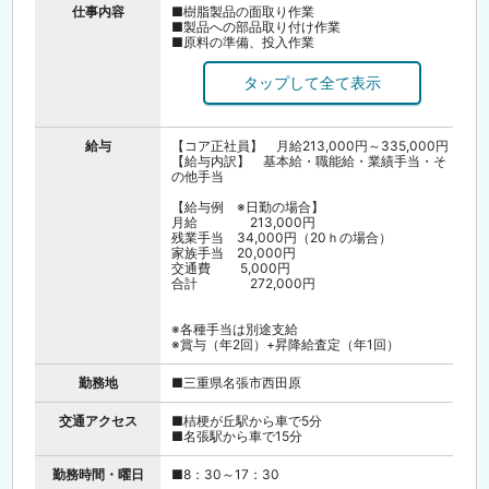
仕事内容
■樹脂製品の面取り作業
■製品への部品取り付け作業
■原料の準備、投入作業
■チームワークも抜群で男女ともに活躍できる
職場です。
【こんな方歓迎！】
■成長意欲の高い方（作業スペシャリスト・管
理職も目指せます）
給与
【コア正社員】 月給213,000円～335,000円
■転勤なしで働きたい方
【給与内訳】 基本給・職能給・業績手当・そ
■腰を据えて長く働きたい方
の他手当
■安定したサイクルで仕事もプライベートも大
事にしたい方 など
【給与例 ※日勤の場合】
月給 213,000円
残業手当 34,000円（20ｈの場合）
家族手当 20,000円
交通費 5,000円
合計 272,000円
※各種手当は別途支給
※賞与（年2回）+昇降給査定（年1回）
勤務地
■三重県名張市西田原
交通アクセス
■桔梗が丘駅から車で5分
■名張駅から車で15分
勤務時間・曜日
■8：30～17：30