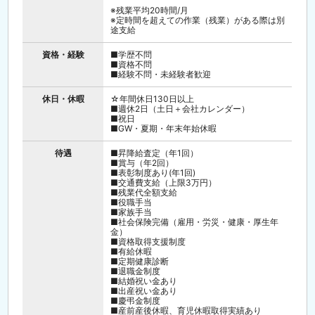
※残業平均20時間/月
※定時間を超えての作業（残業）がある際は別
途支給
資格・経験
■学歴不問
■資格不問
■経験不問・未経験者歓迎
休日・休暇
☆年間休日130日以上
■週休2日（土日＋会社カレンダー）
■祝日
■GW・夏期・年末年始休暇
待遇
■昇降給査定（年1回）
■賞与（年2回）
■表彰制度あり(年1回)
■交通費支給（上限3万円）
■残業代全額支給
■役職手当
■家族手当
■社会保険完備（雇用・労災・健康・厚生年
金）
■資格取得支援制度
■有給休暇
■定期健康診断
■退職金制度
■結婚祝い金あり
■出産祝い金あり
■慶弔金制度
■産前産後休暇、育児休暇取得実績あり