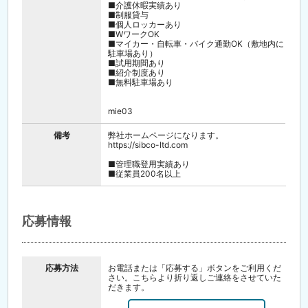
■介護休暇実績あり
■制服貸与
■個人ロッカーあり
■WワークOK
■マイカー・自転車・バイク通勤OK（敷地内に
駐車場あり）
■試用期間あり
■紹介制度あり
■無料駐車場あり
mie03
備考
弊社ホームページになります。
https://sibco-ltd.com
■管理職登用実績あり
■従業員200名以上
応募情報
応募方法
お電話または「応募する」ボタンをご利用くだ
さい。こちらより折り返しご連絡をさせていた
だきます。
面接時には履歴書（写真貼付）をご持参くださ
い。