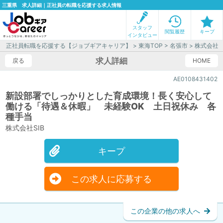
三重県 求人詳細｜正社員の転職を応援する求人情報
スタッフ
閲覧履歴
キープ
インタビュー
正社員転職を応援する【ジョブギアキャリア】
>
東海TOP
>
名張市
> 株式会社S
求人詳細
戻る
HOME
AE0108431402
新設部署でしっかりとした育成環境！長く安心して
働ける「待遇＆休暇」 未経験OK 土日祝休み 各
種手当
株式会社SIB
キープ
この求人に応募する
この企業の他の求人へ