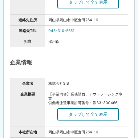
※面接は勤務地にて行います。
連絡先住所
岡山県岡山市中区倉田264-16
連絡先TEL
043-310-5651
担当
採用係
企業情報
企業名
株式会社SIB
企業概要
【事業内容】業務請負、アウトソーシング事
業
労働者派遣事業許可番号：派33-300466
職業紹介事業許可番号：33-ユ-300167
【会社所在地】
■千葉営業所／千葉県千葉市若葉区貝塚2-3-24
-3
■佐倉事業所／千葉県佐倉市大作2-5-2
本社所在地
岡山県岡山市中区倉田264-16