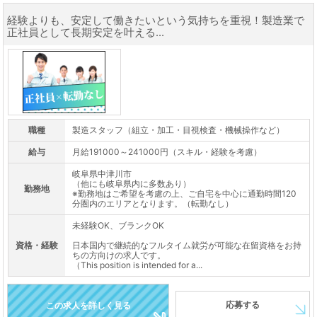
経験よりも、安定して働きたいという気持ちを重視！製造業で
正社員として長期安定を叶える...
職種
製造スタッフ（組立・加工・目視検査・機械操作など）
給与
月給191000～241000円（スキル・経験を考慮）
岐阜県中津川市
（他にも岐阜県内に多数あり）
勤務地
※勤務地はご希望を考慮の上、ご自宅を中心に通勤時間120
分圏内のエリアとなります。（転勤なし）
未経験OK、ブランクOK
資格・経験
日本国内で継続的なフルタイム就労が可能な在留資格をお持
ちの方向けの求人です。
（This position is intended for a...
応募する
この求人を詳しく見る