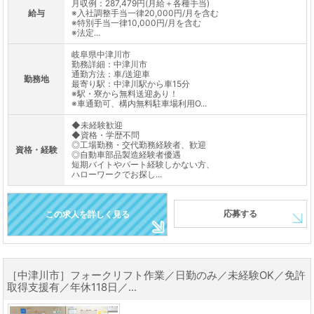
月収例：287,479円(月給＋各種手当)
給与
※入社調整手当一律20,000円/月を含む
※特別手当一律10,000円/月を含む
※法定...
岐阜県中津川市
勤務詳細：中津川市
通勤方法：車/送迎車
勤務地
最寄り駅：中津川駅から車15分
※駅・寮から無料送迎あり！
※車通勤可、構内無料駐車場利用O...
◆未経験歓迎
◆資格・学歴不問
◎工場勤務・交代勤務経験者、歓迎
資格・経験
◎自動車部品製造経験者優遇
短期バイトやパート経験しかない方、
ハローワークでお探し...
応募する
この求人を詳しく見る
［中津川市］フォークリフト作業／日勤のみ／未経験OK／免許
取得支援有／年休118日／...