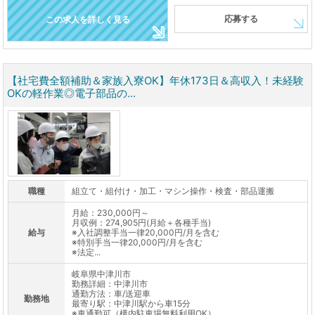
応募する
この求人を詳しく見る
【社宅費全額補助＆家族入寮OK】年休173日＆高収入！未経験
OKの軽作業◎電子部品の...
職種
組立て・組付け・加工・マシン操作・検査・部品運搬
月給：230,000円～
月収例：274,905円(月給＋各種手当)
給与
※入社調整手当一律20,000円/月を含む
※特別手当一律20,000円/月を含む
※法定...
岐阜県中津川市
勤務詳細：中津川市
通勤方法：車/送迎車
勤務地
最寄り駅：中津川駅から車15分
※車通勤可（構内駐車場無料利用OK）