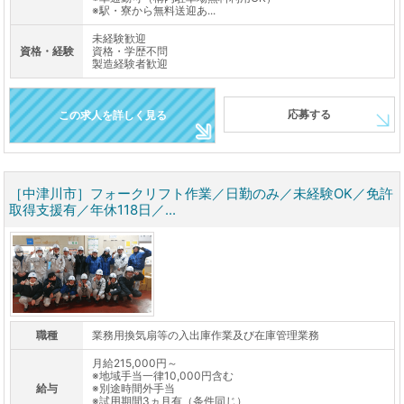
※駅・寮から無料送迎あ...
未経験歓迎
資格・経験
資格・学歴不問
製造経験者歓迎
応募する
この求人を詳しく見る
［中津川市］フォークリフト作業／日勤のみ／未経験OK／免許
取得支援有／年休118日／...
職種
業務用換気扇等の入出庫作業及び在庫管理業務
月給215,000円～
※地域手当一律10,000円含む
給与
※別途時間外手当
※試用期間3ヵ月有（条件同じ）