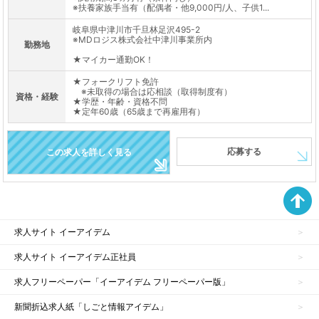
※扶養家族手当有（配偶者・他9,000円/人、子供1...
岐阜県中津川市千旦林足沢495-2
※MDロジス株式会社中津川事業所内
勤務地
★マイカー通勤OK！
★フォークリフト免許
※未取得の場合は応相談（取得制度有）
資格・経験
★学歴・年齢・資格不問
★定年60歳（65歳まで再雇用有）
応募する
この求人を詳しく見る
求人サイト イーアイデム
求人サイト イーアイデム正社員
求人フリーペーパー「イーアイデム フリーペーパー版」
新聞折込求人紙「しごと情報アイデム」