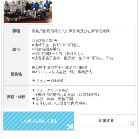
職種
業務用換気扇等の入出庫作業及び在庫管理業務
月給215,000円～
※地域手当一律10,000円含む
給与
※別途時間外手当
※試用期間3ヵ月有（条件同じ）
※扶養家族手当有（配偶者・他9,000円/人、子供1...
岐阜県中津川市千旦林足沢495-2
※MDロジス株式会社中津川事業所内
勤務地
★マイカー通勤OK！
★フォークリフト免許
※未取得の場合は応相談（取得制度有）
資格・経験
★学歴・年齢・資格不問
★定年60歳（65歳まで再雇用有）
応募する
この求人を詳しく見る