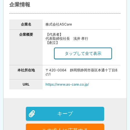
企業情報
・履歴書をご提出いただきます。
・接客サービスとなりますので人柄重視の採用
です！緊張されると思いますが、お互いに硬く
ならずお話しましょう！
↓
企業名
☆内定（面接後、1週間以内に合否通知）
株式会社ASCare
↓
☆入社（入社日要相談）
企業概要
【代表者】
代表取締役社長 浅井 孝行
★各支店では毎月、転職者向けにWEB説明会を
【創立】
実施しています。
1973年（昭和48年）6月
「応募する前に話を聞いてみたい」、「もっと
【設立】
詳しい話を聞いてみたい」方などオンラインで
1974年（昭和49）年11月
気軽に参加可能です。
【資本金】
詳しくはこちらよりご覧ください
9,000万円
https://forms.gle/TeYX56LwSQYbmA7Q6
【事業内容】
本社所在地
〒420-0064 静岡県静岡市葵区本通十丁目8
訪問入浴介護
の1
訪問介護
居宅介護支援
地域包括支援センター
URL
https://www.as-care.co.jp/
通所介護（デイサービス）
認知症対応型通所介護
短期入所生活介護（ショートステイ）
グループホーム
小規模多機能型居宅介護
特定施設入居者生活介護（介護付きホーム）
介護予防事業
キープ
放課後等デイサービス
福祉用具貸与（レンタル）
特定福祉用具販売（販売）
住宅改修