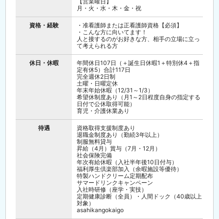
【営業曜日】
17:30 退社
月・火・水・木・金・祝
・メンバー、訪問先はシフトや曜日等により毎
資格・経験
・准看護師または正看護師資格【必須】
日変わります。
・こんな方に向いてます！
人と接するのがお好きな方、相手の立場に立っ
て考えられる方
休日・休暇
年間休日107日（＋誕生日休暇1＋特別休4＋指
定有休5）合計117日
完全週休2日制
土曜・日曜定休
年末年始休暇（12/31～1/3）
希望休制度あり（月1～2日程度自身の指定する
日付で公休取得可能）
育児・介護休業あり
待遇
資格取得支援制度あり
退職金制度あり（勤続3年以上）
制服無料貸与
昇給（4月）賞与（7月・12月）
社会保険完備
年次有給休暇（入社半年後10日付与）
福利厚生倶楽部加入（余暇施設等優待）
特製ハンドクリーム定期配布
サマードリンクキャンペーン
入社時研修（座学・実技）
定期健康診断（全員）・人間ドック（40歳以上
対象）
asahikangokaigo