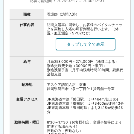
応募可能期間 ： 2026-07-17 ～ 2030-12-31
職種
看護師（訪問入浴）
仕事内容
訪問入浴車に同乗し、お客様のバイタルチェッ
クを実施し入浴の可否判断を行います。（体
温・血圧測定・SPO2など）
脱衣介助を行い身体状況の確認、電子カルテを
作成します。（電子タブレット使用）その後介
護職員と協力して入浴介助サービスを提供しま
す。浴後は着衣、医師の指示に基づいた処置
（ある場合）を行い終了したら次のお宅へ向か
います。
給与
月給258,000円～274,000円（地域による）
※緊急時を除き医療行為の実施はありません。
別途交通費支給（30000円上限/月）
訪問入浴車の運転もありません。
別途残業手当（月平均残業時間20時間）残業代
全額支給
お風呂は大変喜ばれ、心待ちにしていただいて
いる分たくさんのお客様から笑顔と「ありがと
う」をいただけます。また、お客様と業者とし
勤務地
アスケア訪問入浴 磐田
ての距離感は守りつつもそこまで堅苦しくはな
静岡県磐田市中泉一丁目9-1 貸店舗一号室
く、信頼関係を構築できたうえで和気あいあい
と楽しい入浴の時間を一緒に過ごせることがこ
交通アクセス
JR東海道本線「磐田駅」より464m/徒歩6分
の仕事の良さの一つでもあります。
JR東海道本線「御厨駅」より3400m/徒歩43分
JR東海道本線「豊田町駅」より3418m/徒歩43
【1日の流れ（日によって変動あり）】
分
8:30 各事業所へ出社後、朝礼・事業所出発
9:00～12:00 午前3件程度サービス提供（移動
含む）
勤務時間・曜日
8:30～17:30（お客様都合、交通事情等により
12:00 休憩（1時間）
前後する場合あり）
13:00～17:00 午後4件程度サービス提供
日勤のみ（夜勤なし）
17:00 帰社、使用した備品の片づけ・補充等