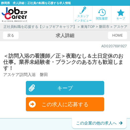
静岡県 求人詳細｜正社員の転職を応援する求人情報
スタッフ
閲覧履歴
キープ
インタビュー
正社員転職を応援する【ジョブギアキャリア】
>
東海TOP
>
磐田市
> アスケア
求人詳細
戻る
HOME
AD0207691927
＜訪問入浴の看護師／正＞夜勤なし＆土日定休のお
仕事。業界未経験者・ブランクのある方も歓迎しま
す！
アスケア訪問入浴 磐田
キープ
この求人に応募する
この企業の他の求人へ