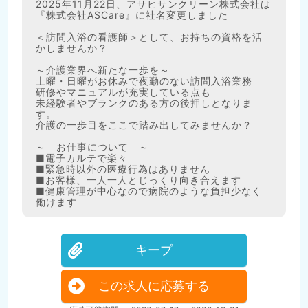
2025年11月22日、アサヒサンクリーン株式会社は
『株式会社ASCare』に社名変更しました
＜訪問入浴の看護師＞として、お持ちの資格を活
かしませんか？
～介護業界へ新たな一歩を～
土曜・日曜がお休みで夜勤のない訪問入浴業務
研修やマニュアルが充実している点も
未経験者やブランクのある方の後押しとなりま
す。
介護の一歩目をここで踏み出してみませんか？
～ お仕事について ～
■電子カルテで楽々
■緊急時以外の医療行為はありません
■お客様、一人一人とじっくり向き合えます
■健康管理が中心なので病院のような負担少なく
働けます
キープ
この求人に応募する