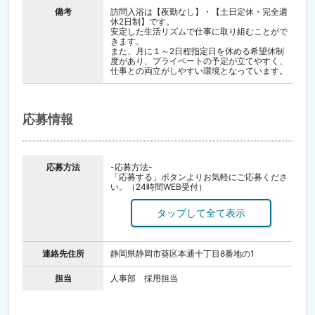
備考
訪問入浴は【夜勤なし】・【土日定休・完全週
休2日制】です。
安定した生活リズムで仕事に取り組むことがで
きます。
また、月に１～2日程指定日を休める希望休制
度があり、プライベートの予定が立てやすく、
仕事との両立がしやすい環境となっています。
応募情報
応募方法
-応募方法-
「応募する」ボタンよりお気軽にご応募くださ
い。（24時間WEB受付）
1～2日以内に、お電話またはメールにて折り返
しご連絡致します。
【選考フロー】※一部異なる場合がございます
☆ご応募・受付
連絡先住所
静岡県静岡市葵区本通十丁目8番地の1
↓
☆採用担当者よりTEL・メール等にて面接日程
等のご連絡（2日以内）
担当
人事部 採用担当
※土・日のご応募は翌週に順次ご対応させてい
ただきます
↓
☆個人面接（1回）