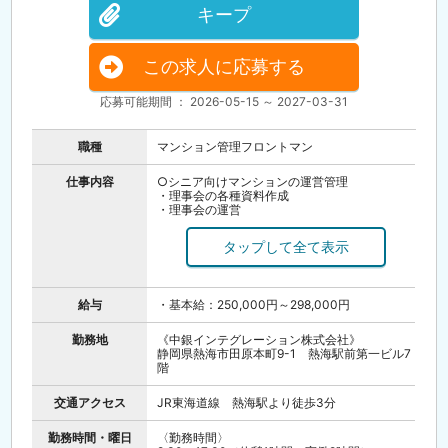
キープ
この求人に応募する
応募可能期間 ： 2026-05-15 ～ 2027-03-31
職種
マンション管理フロントマン
仕事内容
○シニア向けマンションの運営管理
・理事会の各種資料作成
・理事会の運営
・総会資料の作成
○組合会計及び組合業務のサポート
・管理組合予算、決算の案の作成
・月次収支の確認及び報告
給与
・基本給：250,000円～298,000円
○建物の維持・保全に関する提案
・共用部分や共用設備の保守
・点検および保全内容の計画
勤務地
《中銀インテグレーション株式会社》
・修繕、保守の提案
静岡県熱海市田原本町9-1 熱海駅前第一ビル7
階
交通アクセス
JR東海道線 熱海駅より徒歩3分
勤務時間・曜日
〈勤務時間〉