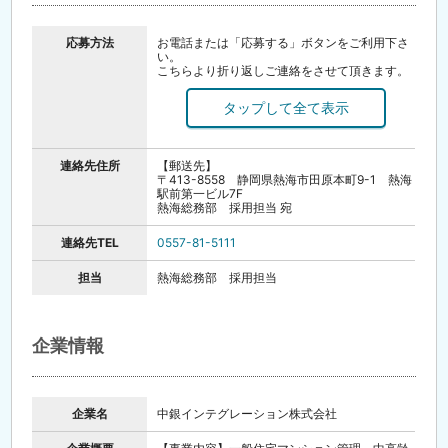
応募方法
お電話または「応募する」ボタンをご利用下さ
い。
こちらより折り返しご連絡をさせて頂きます。
連絡後、履歴書（写真貼付）・職務経歴書をご
郵送下さい。
郵送頂き次第、書類選考後、面接時間・日程等
お伝えさせて頂きます。
連絡先住所
【郵送先】
〒413-8558 静岡県熱海市田原本町9-1 熱海
駅前第一ビル7F
熱海総務部 採用担当 宛
連絡先TEL
0557-81-5111
担当
熱海総務部 採用担当
企業情報
企業名
中銀インテグレーション株式会社