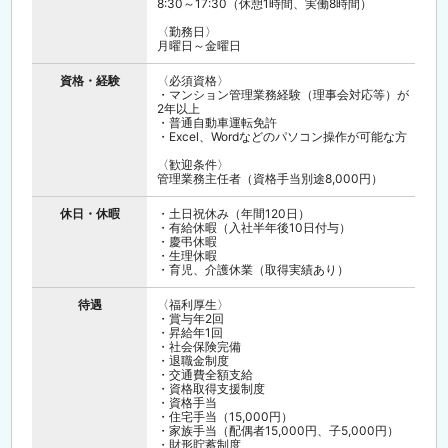
8:30～17:30（休憩1時間、実働8時間）
〈勤務日〉
月曜日～金曜日
資格・経験
〈必須資格〉
・マンション管理業務経験（理事会対応等）が
2年以上
・普通自動車運転免許
・Excel、Wordなどのパソコン操作が可能な方
〈歓迎条件〉
管理業務主任者（資格手当別途8,000円）
休日・休暇
・土日祝休み（年間120日）
・有給休暇（入社半年後10日付与）
・慶弔休暇
・生理休暇
・育児、介護休業（取得実績あり）
待遇
〈福利厚生〉
・賞与年2回
・昇給年1回
・社会保険完備
・退職金制度
・交通費全額支給
・資格取得支援制度
・資格手当
・住宅手当（15,000円）
・家族手当（配偶者15,000円、子5,000円）
・財形貯蓄制度