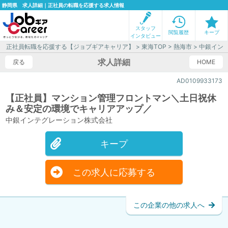
静岡県 求人詳細｜正社員の転職を応援する求人情報
スタッフ
閲覧履歴
キープ
インタビュー
正社員転職を応援する【ジョブギアキャリア】
>
東海TOP
>
熱海市
> 中銀イン
求人詳細
戻る
HOME
AD0109933173
【正社員】マンション管理フロントマン＼土日祝休
み＆安定の環境でキャリアアップ／
中銀インテグレーション株式会社
キープ
この求人に応募する
この企業の他の求人へ