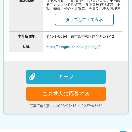
企業概要
【事業内容】一般住宅マンション管理、中高齢
者マンション管理運営、介護専用施設運営、不
動産売買・仲介・賃貸業、会員制ホテル管理運
営、指定介護支援事業、指定居住サービス事
業、コンサルタント事業
【創立】昭和47年2月
【資本金】5,000万円
【代表】代表取締役 渡辺 蔵人
【主要株主】中銀ホールディング株式会社
本社所在地
〒104-0054 東京都中央区勝どき2-8-12
URL
https://integration.nakagin.co.jp/
キープ
この求人に応募する
応募可能期間 ： 2026-05-15 ～ 2027-03-31