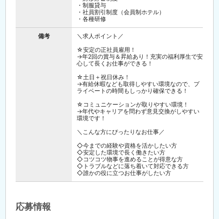
・制服貸与
・社員割引制度（会員制ホテル）
・各種研修
備考
＼求人ポイント／
☆安定の正社員雇用！
→年2回の賞与＆昇給あり！充実の福利厚生で安
心して長くお仕事ができる！
☆土日＋祝日休み！
→有給休暇なども取得しやすい環境なので、プ
ライベートの時間もしっかり確保できる！
☆コミュニケーションが取りやすい環境！
→年代やキャリアを問わず意見交換がしやすい
環境です！
＼こんな方にぴったりなお仕事／
◇今までの経験や資格を活かしたい方
◇安定した環境で長く働きたい方
◇コツコツ物事を進めることが得意な方
◇トラブルなどに落ち着いて対応できる方
◇誰かの役に立つお仕事がしたい方
応募情報