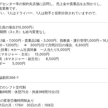
グセンター等の契約先店舗に訪問し、売上金や貴重品をお預かりし、
送業務です。
行い、1人はドライバー、1人は助手と役割分担されていますので、
社員の場合210,000円）
用期間（3ヶ月）も給与変更なし
級－7,000円・貴重品2級－3,000円、指教責・運行管理1,000円～16,
0～1200円） ⇒ 300円/日で月間22日の場合、6,600円
扶養）※ホーム社員対象 一人当たり5,000円
マネジャー・主任） 15,000円
ャー・副主任） 8,500円
,000円
新田366-1
間帯でのシフト交代制
8時間・休憩75分・拘束9時間15分/日
トの変形労働時間制あり
日の月：176H 30日の月：168日