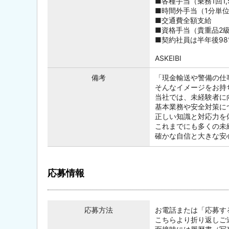
■各種手当（乗務1回1,
■時間外手当（1分単
■交通費全額支給
■資格手当（貴重品2級/
■契約社員は半年後9
ASKEIBI
備考
「現金輸送や警備の仕
そんなイメージをお持
当社では、未経験者に
基本業務や安全対策に
正しい知識と対応力を
これまでにも多くの未
確かな自信と大きな安
応募情報
応募方法
お電話または「応募す
こちらより折り返しご