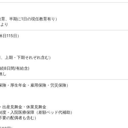
教育、半期に1日の現任教育有り）
により
日115日）
）
、上期・下期それぞれ含む）
続8日間/有給含)
無し
保険・厚生年金・雇用保険・労災保険）
・出産見舞金・休業見舞金
制度・入院医療保障（差額ベッド代補助）
不要の配偶者も含む）