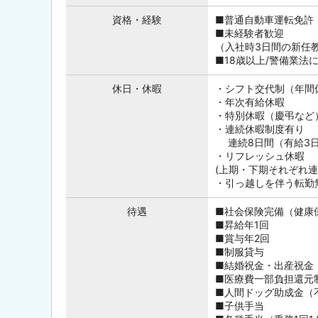
資格・経験
■普通自動車運転免許
■未経験者歓迎
（入社時3日間の新任
■18歳以上/警備業法
休日・休暇
・シフト交代制（年間休
・年次有給休暇
・特別休暇（慶弔など
・連続休暇制度有り
連続8日間（有給3日
・リフレッシュ休暇
(上期・下期それぞれ連
・引っ越しを伴う転勤
待遇
■社会保険完備（健康
■昇給年1回
■賞与年2回
■制服貸与
■結婚祝金・出産祝金
■医療費一部負担還元
■人間ドッグ助成金（
■子供手当