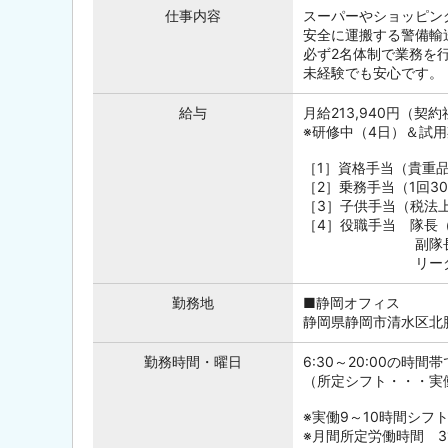
仕事内容
スーパーやショッピン
安全に運搬する警備輸
必ず2名体制で業務を
未経験でも安心です。
給与
月給213,940円（契約
※研修中（4日）＆試
［1］資格手当（貴重品1
［2］乗務手当（1回30
［3］子供手当（税法上
［4］役職手当 隊長（
副隊長（Aマネジ
リーダー 5
勤務地
■静岡オフィス
静岡県静岡市清水区北脇
勤務時間・曜日
6:30～20:00の時
（所定シフト・・・実働
※実働9～10時間シフ
※月間所定労働時間 31