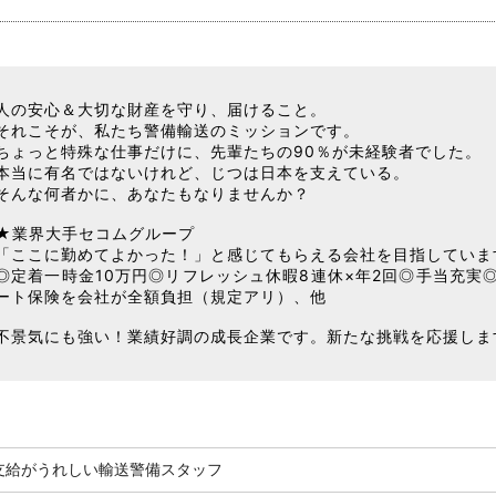
人の安心＆大切な財産を守り、届けること。
それこそが、私たち警備輸送のミッションです。
ちょっと特殊な仕事だけに、先輩たちの90％が未経験者でした。
本当に有名ではないけれど、じつは日本を支えている。
そんな何者かに、あなたもなりませんか？
★業界大手セコムグループ
「ここに勤めてよかった！」と感じてもらえる会社を目指していま
◎定着一時金10万円◎リフレッシュ休暇8連休×年2回◎手当充実
ート保険を会社が全額負担（規定アリ）、他
不景気にも強い！業績好調の成長企業です。新たな挑戦を応援しま
金支給がうれしい輸送警備スタッフ