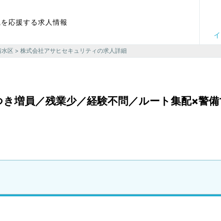
職を応援する求人情報
イ
清水区
> 株式会社アサヒセキュリティの求人詳細
つき増員／残業少／経験不問／ルート集配×警備