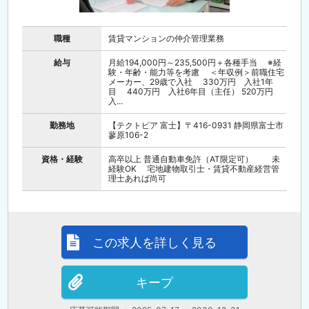
職種
賃貸マンションの仲介管理業務
給与
月給194,000円～235,500円＋各種手当 ※経
験・年齢・能力等を考慮 ＜年収例＞前職住宅
メーカー、29歳で入社 330万円 入社1年
目 440万円 入社6年目（主任） 520万円
入...
勤務地
【テクトピア 富士】〒416-0931 静岡県富士市
蓼原106-2
資格・経験
高卒以上 普通自動車免許（AT限定可） 未
経験OK 宅地建物取引士・賃貸不動産経営管
理士あれば尚可
この求人を詳しく見る
キープ