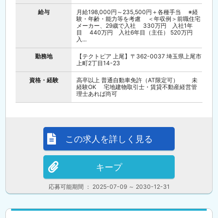
給与
月給198,000円～235,500円＋各種手当 ※経
験・年齢・能力等を考慮 ＜年収例＞前職住宅
メーカー、29歳で入社 330万円 入社1年
目 440万円 入社6年目（主任） 520万円
入...
勤務地
【テクトピア 上尾】〒362-0037 埼玉県上尾市
上町2丁目14-23
資格・経験
高卒以上 普通自動車免許（AT限定可） 未
経験OK 宅地建物取引士・賃貸不動産経営管
理士あれば尚可
この求人を詳しく見る
キープ
応募可能期間 ： 2025-07-09 ～ 2030-12-31