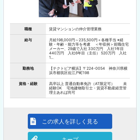
職種
賃貸マンションの仲介管理業務
給与
月給198,000円～235,500円＋各種手当 ※経
験・年齢・能力等を考慮 ＜年収例＞前職住宅
メーカー、29歳で入社 330万円 入社1年目
440万円 入社6年目（主任） 520万円 入社
1...
勤務地
【テクトピア横浜】〒224-0054 神奈川県横
浜市都筑区佐江戸町198
資格・経験
高卒以上 普通自動車免許（AT限定可） 未
経験OK 宅地建物取引士・賃貸不動産経営管
理士あれば尚可
この求人を詳しく見る
キープ