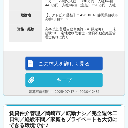
ーカー、29歳で入社 330万円 入社1年目
440万円 入社6年目（主任） 520万円 入社...
勤務地
【テクトピア 藤枝】〒426-0041 静岡県藤枝市
高柳1丁目11-6
資格・経験
高卒以上 普通自動車免許（AT限定可） 未
経験OK 宅地建物取引士・賃貸不動産経営管
理士あれば尚可
この求人を詳しく見る
キープ
応募可能期間 ： 2025-07-17 ～ 2030-12-31
賃貸仲介管理／岡崎市／転勤ナシ／完全週休二
日制／経験不問／家庭もプライベートも大切に
できる環境です♪