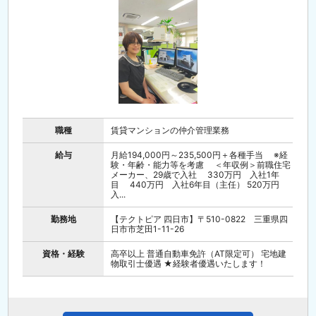
職種
賃貸マンションの仲介管理業務
給与
月給194,000円～235,500円＋各種手当 ※経
験・年齢・能力等を考慮 ＜年収例＞前職住宅
メーカー、29歳で入社 330万円 入社1年
目 440万円 入社6年目（主任） 520万円
入...
勤務地
【テクトピア 四日市】〒510-0822 三重県四
日市市芝田1-11-26
資格・経験
高卒以上 普通自動車免許（AT限定可） 宅地建
物取引士優遇 ★経験者優遇いたします！