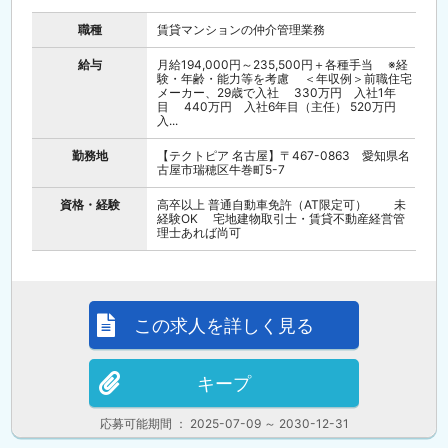
職種
賃貸マンションの仲介管理業務
給与
月給194,000円～235,500円＋各種手当 ※経
験・年齢・能力等を考慮 ＜年収例＞前職住宅
メーカー、29歳で入社 330万円 入社1年
目 440万円 入社6年目（主任） 520万円
入...
勤務地
【テクトピア 名古屋】〒467-0863 愛知県名
古屋市瑞穂区牛巻町5-7
資格・経験
高卒以上 普通自動車免許（AT限定可） 未
経験OK 宅地建物取引士・賃貸不動産経営管
理士あれば尚可
この求人を詳しく見る
キープ
応募可能期間 ： 2025-07-09 ～ 2030-12-31