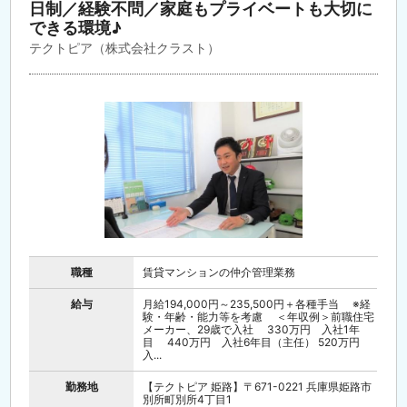
日制／経験不問／家庭もプライベートも大切に
できる環境♪
テクトピア（株式会社クラスト）
職種
賃貸マンションの仲介管理業務
給与
月給194,000円～235,500円＋各種手当 ※経
験・年齢・能力等を考慮 ＜年収例＞前職住宅
メーカー、29歳で入社 330万円 入社1年
目 440万円 入社6年目（主任） 520万円
入...
勤務地
【テクトピア 姫路】〒671-0221 兵庫県姫路市
別所町別所4丁目1