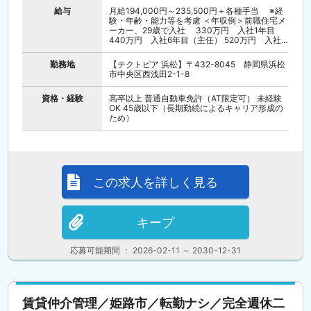
給与
月給194,000円～235,500円＋各種手当 ※経
験・年齢・能力等を考慮 ＜年収例＞前職住宅メ
ーカー、29歳で入社 330万円 入社1年目
440万円 入社6年目（主任） 520万円 入社...
勤務地
【テクトピア 浜松】〒432-8045 静岡県浜松
市中央区西浅田2-1-8
資格・経験
高卒以上 普通自動車免許（AT限定可） 未経験
OK 45歳以下（長期勤続によるキャリア形成の
ため）
この求人を詳しく見る
キープ
応募可能期間 ： 2026-02-11 ～ 2030-12-31
賃貸仲介管理／姫路市／転勤ナシ／完全週休二