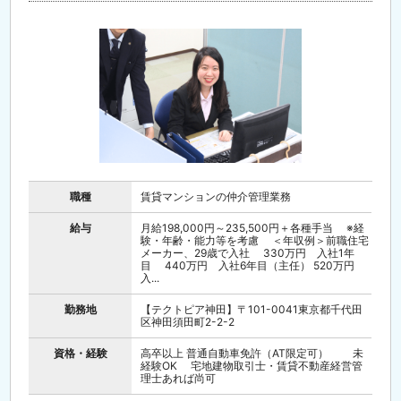
職種
賃貸マンションの仲介管理業務
給与
月給198,000円～235,500円＋各種手当 ※経
験・年齢・能力等を考慮 ＜年収例＞前職住宅
メーカー、29歳で入社 330万円 入社1年
目 440万円 入社6年目（主任） 520万円
入...
勤務地
【テクトピア神田】〒101-0041東京都千代田
区神田須田町2-2-2
資格・経験
高卒以上 普通自動車免許（AT限定可） 未
経験OK 宅地建物取引士・賃貸不動産経営管
理士あれば尚可