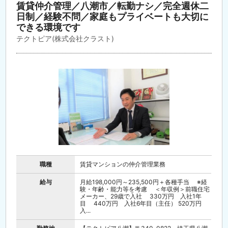
賃貸仲介管理／八潮市／転勤ナシ／完全週休二
日制／経験不問／家庭もプライベートも大切に
できる環境です
テクトピア(株式会社クラスト)
職種
賃貸マンションの仲介管理業務
給与
月給198,000円～235,500円＋各種手当 ※経
験・年齢・能力等を考慮 ＜年収例＞前職住宅
メーカー、29歳で入社 330万円 入社1年
目 440万円 入社6年目（主任） 520万円
入...