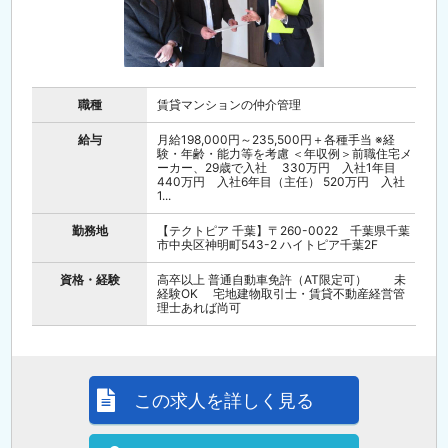
職種
賃貸マンションの仲介管理
給与
月給198,000円～235,500円＋各種手当 ※経
験・年齢・能力等を考慮 ＜年収例＞前職住宅メ
ーカー、29歳で入社 330万円 入社1年目
440万円 入社6年目（主任） 520万円 入社
1...
勤務地
【テクトピア 千葉】〒260-0022 千葉県千葉
市中央区神明町543-2 ハイトピア千葉2F
資格・経験
高卒以上 普通自動車免許（AT限定可） 未
経験OK 宅地建物取引士・賃貸不動産経営管
理士あれば尚可
この求人を詳しく見る