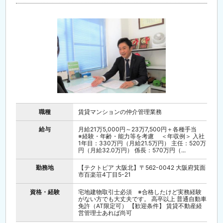
職種
賃貸マンションの仲介管理業務
給与
月給21万5,000円～23万7,500円＋各種手当
※経験・年齢・能力等を考慮 ＜年収例＞ 入社
1年目：330万円（月給21.5万円） 主任：520万
円（月給32.0万円） 係長：570万円（...
勤務地
【テクトピア 大阪北】〒562-0042 大阪府箕面
市百楽荘4丁目5-21
資格・経験
宅地建物取引士必須 ※合格したけど実務経験
がない方でも大丈夫です。 高卒以上 普通自動車
免許（AT限定可） 【歓迎条件】 賃貸不動産経
営管理士あれば尚可