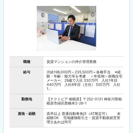
職種
賃貸マンションの仲介管理業務
給与
月給198,000円～235,500円＋各種手当 ※経
験・年齢・能力等を考慮 ＜年収例＞前職住宅
メーカー、29歳で入社 330万円 入社1年目
440万円 入社6年目（主任） 520万円 入社
1...
勤務地
【テクトピア 相模原】〒252-0131 神奈川県相
模原市緑区西橋本2-26-1
資格・経験
高卒以上 普通自動車免許（AT限定可） 未
経験OK 宅地建物取引士・賃貸不動産経営管
理士あれば尚可