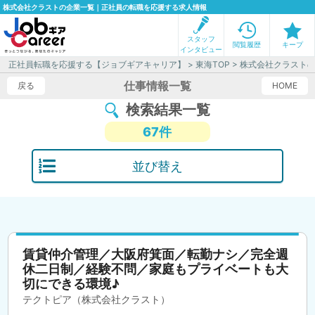
株式会社クラストの企業一覧｜正社員の転職を応援する求人情報
スタッフ
閲覧履歴
キープ
インタビュー
正社員転職を応援する【ジョブギアキャリア】
>
東海TOP
> 株式会社クラスト
仕事情報一覧
戻る
HOME
検索結果一覧
67件
並び替え
賃貸仲介管理／大阪府箕面／転勤ナシ／完全週
休二日制／経験不問／家庭もプライベートも大
切にできる環境♪
テクトピア（株式会社クラスト）