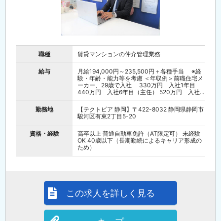
職種
賃貸マンションの仲介管理業務
給与
月給194,000円～235,500円＋各種手当 ※経
験・年齢・能力等を考慮 ＜年収例＞前職住宅メ
ーカー、29歳で入社 330万円 入社1年目
440万円 入社6年目（主任） 520万円 入社...
勤務地
【テクトピア 静岡】〒422-8032 静岡県静岡市
駿河区有東2丁目5-20
資格・経験
高卒以上 普通自動車免許（AT限定可） 未経験
OK 40歳以下（長期勤続によるキャリア形成の
ため）
この求人を詳しく見る