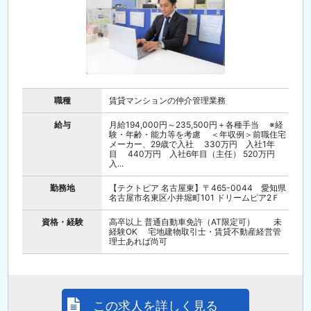
職種
賃貸マンションの仲介管理業務
給与
月給194,000円～235,500円＋各種手当 ※経
験・年齢・能力等を考慮 ＜年収例＞前職住宅
メーカー、29歳で入社 330万円 入社1年
目 440万円 入社6年目（主任） 520万円
入...
勤務地
【テクトピア 名古屋東】〒465-0044 愛知県
名古屋市名東区小井堀町101 ドリームピア2Ｆ
資格・経験
高卒以上 普通自動車免許（AT限定可） 未
経験OK 宅地建物取引士・賃貸不動産経営管
理士あれば尚可
この求人を詳しく見る