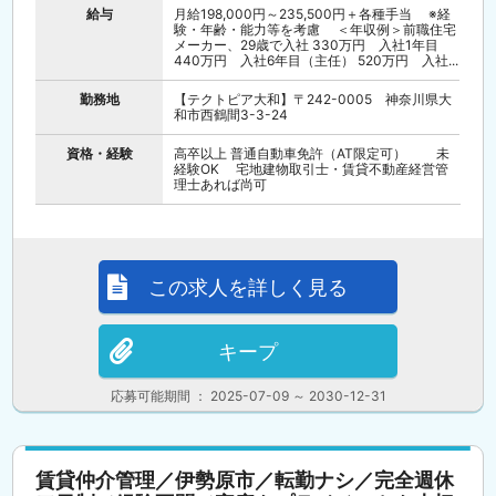
給与
月給198,000円～235,500円＋各種手当 ※経
験・年齢・能力等を考慮 ＜年収例＞前職住宅
メーカー、29歳で入社 330万円 入社1年目
440万円 入社6年目（主任） 520万円 入社...
勤務地
【テクトピア大和】〒242-0005 神奈川県大
和市西鶴間3-3-24
資格・経験
高卒以上 普通自動車免許（AT限定可） 未
経験OK 宅地建物取引士・賃貸不動産経営管
理士あれば尚可
この求人を詳しく見る
キープ
応募可能期間 ： 2025-07-09 ～ 2030-12-31
賃貸仲介管理／伊勢原市／転勤ナシ／完全週休