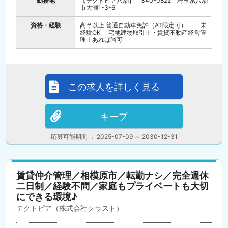
勤務地
【テクトピア八潮】〒340-0822 埼玉県八潮
市大瀬1-3-6
資格・経験
高卒以上 普通自動車免許（AT限定可） 未
経験OK 宅地建物取引士・賃貸不動産経営管
理士あれば尚可
この求人を詳しく見る
キープ
応募可能期間 ： 2025-07-09 ～ 2030-12-31
賃貸仲介管理／相模原市／転勤ナシ／完全週休
二日制／経験不問／家庭もプライベートも大切
にできる環境♪
テクトピア（株式会社クラスト）