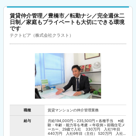
賃貸仲介管理／豊橋市／転勤ナシ／完全週休二
日制／家庭もプライベートも大切にできる環境
です
テクトピア（株式会社クラスト）
職種
賃貸マンションの仲介管理業務
給与
月給194,000円～235,500円＋各種手当 ※経
験・年齢・能力等を考慮 ＜年収例＞前職住宅メ
ーカー、29歳で入社 330万円 入社1年目
440万円 入社6年目（主任） 520万円 入社...