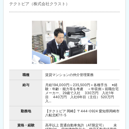
テクトピア（株式会社クラスト）
職種
賃貸マンションの仲介管理業務
給与
月給194,000円～235,500円＋各種手当 ※経
験・年齢・能力等を考慮 ＜年収例＞前職住宅
メーカー、29歳で入社 330万円 入社1年
目 440万円 入社6年目（主任） 520万円
入...
勤務地
【テクトピア 岡崎】〒444-0924 愛知県岡崎市
八帖北町11-5
資格・経験
高卒以上 普通自動車免許（AT限定可） 未