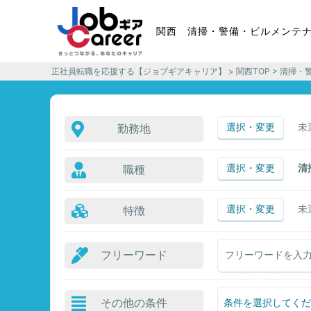
関西 清掃・警備・ビルメンテ
正社員転職を応援する【ジョブギアキャリア】
>
関西TOP
> 清掃・
選択・変更
未
勤務地
選択・変更
清
職種
選択・変更
未
特徴
フリーワード
その他の条件