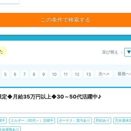
この条件で検索する
た
並び替え ：
▼
次へ>
最後へ
5
6
7
8
9
10
11
12
13
定◆月給35万円以上◆30～50代活躍中♪
躍中
エルダー（50代～）活躍中
ボーナス・賞与あり
昇給あり
完全週休
社会保険あり