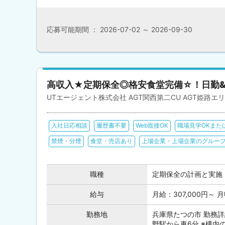
応募可能期間 ： 2026-07-02 ～ 2026-09-30
高収入★定期保全◎格安食堂完備☆！日勤
UTエージェント株式会社 AGT関西第二CU AGT姫路エリア 
入社日応相談
履歴書不要
Web面接OK
職場見学OKまた
禁煙・分煙
食堂・売店あり
上場企業・上場企業のグルー
職種
定期保全の計画と実施
給与
月給：307,000円～ 
勤務地
兵庫県たつの市 勤務詳
野駅から車6分 ※構内