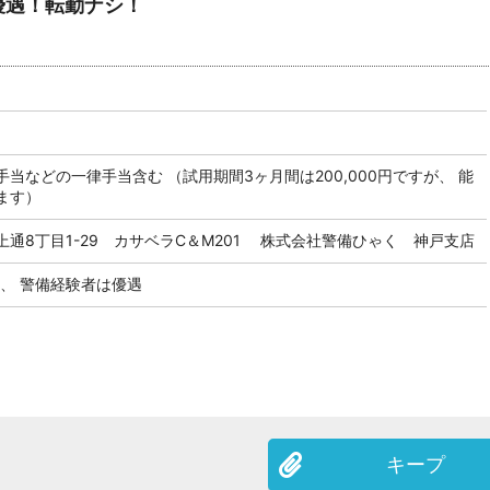
優遇！転勤ナシ！
業務手当などの一律手当含む （試用期間3ヶ月間は200,000円ですが、 能
ます）
通8丁目1-29 カサベラC＆M201 株式会社警備ひゃく 神戸支店
、 警備経験者は優遇
キープ