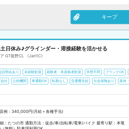
キープ
&土日休み♪グラインダー・溶接経験を活かせる
GT龍野CL 《Jari1C》
は説明会あり
未経験歓迎
経験者・有資格者歓迎
学歴不問
ブランクOK
プ会社
公的機関
車通勤OK
転勤なし
交通費支給
社会保険あり
産休
月収例：340,000円(月給＋各種手当)
細：たつの市 通勤方法：徒歩/車/自転車/電車/バイク 最寄り駅：本竜
の（無料）駐車場利用OK