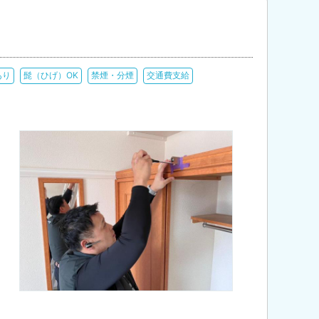
あり
髭（ひげ）OK
禁煙・分煙
交通費支給