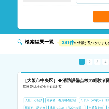
検索結果一覧
241件
の情報が見つかりまし
1
2
3
4
［大阪市中央区］◆消防設備点検の経験者限
毎日管財株式会社(経験者)
入社日応相談
経験者・有資格者歓迎
ミドル（40代～）活
駅直結・駅チカ
残業少なめ（月20h未満）
交通費支給