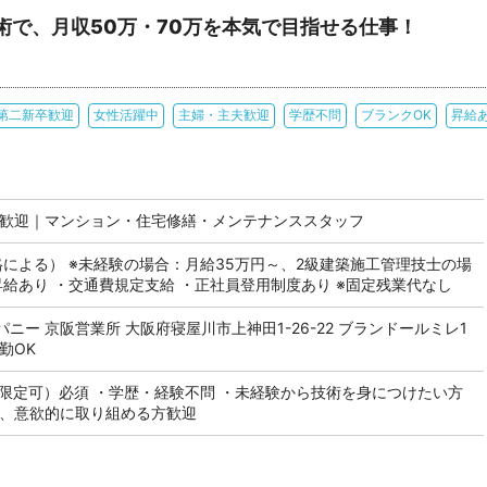
術で、月収50万・70万を本気で目指せる仕事！
第二新卒歓迎
女性活躍中
主婦・主夫歓迎
学歴不問
ブランクOK
昇給
験歓迎｜マンション・住宅修繕・メンテナンススタッフ
格による） ※未経験の場合：月給35万円～、2級建築施工管理技士の場
昇給あり ・交通費規定支給 ・正社員登用制度あり ※固定残業代なし
ニー 京阪営業所 大阪府寝屋川市上神田1-26-22 ブランドールミレ1
勤OK
T限定可）必須 ・学歴・経験不問 ・未経験から技術を身につけたい方
方、意欲的に取り組める方歓迎