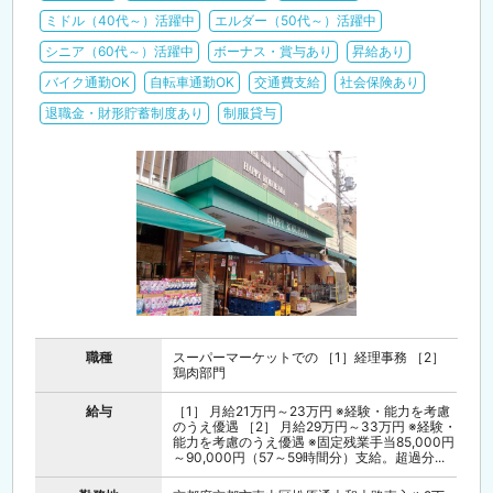
ミドル（40代～）活躍中
エルダー（50代～）活躍中
シニア（60代～）活躍中
ボーナス・賞与あり
昇給あり
バイク通勤OK
自転車通勤OK
交通費支給
社会保険あり
退職金・財形貯蓄制度あり
制服貸与
職種
スーパーマーケットでの ［1］経理事務 ［2］
鶏肉部門
給与
［1］ 月給21万円～23万円 ※経験・能力を考慮
のうえ優遇 ［2］ 月給29万円～33万円 ※経験・
能力を考慮のうえ優遇 ※固定残業手当85,000円
～90,000円（57～59時間分）支給。超過分...