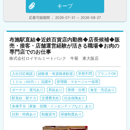
キープ
応募可能期間 ： 2026-07-31 ～ 2026-08-27
布施駅直結◆近鉄百貨店内勤務◆店長候補◆販
売・接客・店舗運営経験が活きる職場◆お肉の
専門店でのお仕事
株式会社ロイヤルミートバンク 牛菊 東大阪店
入社日応相談
経験者・有資格者歓迎
学歴不問
ブランクOK
ミドル（40代～）活躍中
管理職・マネージャー採用
ボーナス・賞与あり
昇給あり
禁煙・分煙
食堂・売店あり
駅直結・駅チカ
交通費支給
社会保険あり
各種手当（家族・役職・インセンティブなど）あり
社割・特典あり
制服貸与
研修制度あり