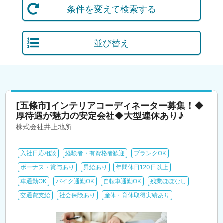
条件を変えて検索する
並び替え
[五條市]インテリアコーディネーター募集！◆
厚待遇が魅力の安定会社◆大型連休あり♪
株式会社井上地所
入社日応相談
経験者・有資格者歓迎
ブランクOK
ボーナス・賞与あり
昇給あり
年間休日120日以上
車通勤OK
バイク通勤OK
自転車通勤OK
残業ほぼなし
交通費支給
社会保険あり
産休・育休取得実績あり