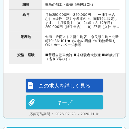
職種
鮮魚の加工・販売（未経験OK）
給与
月給250,000円～350,000円 （一律手当含
む） ※経験・能力を考慮の上、面接時に決定し
ます。 【月収例】 （a）24歳（入社2年目）
260,000円（諸手当含） （b）27歳（入社1年...
勤務地
旬海 近商ストア新生駒店 奈良県生駒市北新
町10-36-101 ★その他の店舗での勤務希望も
OK！ホームページ参照
資格・経験
■普通自動車免許 ■未経験者大歓迎 ■45歳以下
（省令3号のイ）
この求人を詳しく見る
キープ
応募可能期間 ： 2026-07-28 ～ 2026-11-01