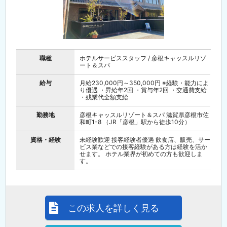
職種
ホテルサービススタッフ / 彦根キャッスルリゾ
ート＆スパ
給与
月給230,000円～350,000円 ※経験・能力によ
り優遇 ・昇給年2回 ・賞与年2回 ・交通費支給
・残業代全額支給
勤務地
彦根キャッスルリゾート＆スパ 滋賀県彦根市佐
和町1-8 （JR「彦根」駅から徒歩10分）
資格・経験
未経験歓迎 接客経験者優遇 飲食店、販売、サー
ビス業などでの接客経験がある方は経験を活か
せます。 ホテル業界が初めての方も歓迎しま
す。
この求人を詳しく見る