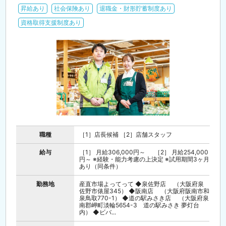
昇給あり
社会保険あり
退職金・財形貯蓄制度あり
資格取得支援制度あり
職種
［1］店長候補 ［2］店舗スタッフ
給与
［1］ 月給306,000円～ ［2］ 月給254,000
円～ ※経験・能力考慮の上決定 ※試用期間3ヶ月
あり（同条件）
勤務地
産直市場よってって ◆泉佐野店 （大阪府泉
佐野市俵屋345） ◆阪南店 （大阪府阪南市和
泉鳥取770-1） ◆道の駅みさき店 （大阪府泉
南郡岬町淡輪5654-3 道の駅みさき 夢灯台
内） ◆ビバ...