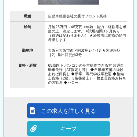
職種
自動車整備会社の受付フロント業務
給与
月給25万円～45万円 ※年齢・能力・経験等を考
慮の上、決定します。 ※試用期間3ヶ月あり
（待遇は変わりません） ★経験者は前職の給与
考慮します
勤務地
大阪府大阪市西区阿波座2-4-13 ★阿波座駅
［2］番出口徒歩3分
資格・経験
65歳以下 パソコンの基本操作できる方 普通自
動車免許（AT限定も可） ◆自動車整備の経験
あれば尚良し ◆新卒・専門学校卒歓迎 ◆整備
士資格（2級、3級整備士）・検査員資格お持ち
の方歓迎 ◆ハロー...
この求人を詳しく見る
キープ