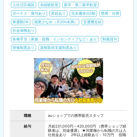
入社日応相談
未経験歓迎
新卒・第二新卒歓迎
ボーナス・賞与あり
昇給あり
完全週休2日制
禁煙・分煙
車通勤OK
残業少なめ（月20h未満）
交通費支給
社会保険あり
各種手当（家族・役職・インセンティブなど）あり
制服貸与
研修制度あり
資格取得支援制度あり
職種
auショップでの携帯販売スタッフ
給与
月給231,000円～420,000円 （携帯ショップ経
験者は、別途優遇） ★同業種から転職の方は入
社祝金あり 2年以上経験あり：10万円 役職