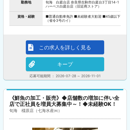
勤務地
旬海 白庭台店 奈良県生駒市白庭台3丁目14-1
ハーベス白庭台店（旧近商ストア）
資格・経験
■普通自動車免許 ■未経験者大歓迎 ■45歳以下
（省令3号のイ）
この求人を詳しく見る
キープ
応募可能期間 ： 2026-07-28 ～ 2026-11-01
《鮮魚の加工・販売》◆店舗数の増加に伴い全
店で正社員を増員大募集中～！◆未経験OK！
旬海 橿原店（七海水産㈱）