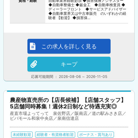
資格・経験
自動車業界経験必須 ◆損害保険アジャスター
◆自動車整備士 ◆鈑金工 ◆自動車検査員 ◆
ディーラーフロント ◆サービスアドバイザー
◆自動車業界又は中古車販売 のいずれかの経
験者 【歓迎】 ◆損害保...
この求人を詳しく見る
キープ
応募可能期間 ： 2026-08-06 ～ 2026-11-05
農産物直売所の【店長候補】【店舗スタッフ】
5店舗同時募集！週休2日制など待遇充実◎
産直市場よってって 泉佐野店／阪南店／道の駅みさき店／
ビバモール和泉中央店／泉南信達店
未経験歓迎
経験者・有資格者歓迎
ボーナス・賞与あり