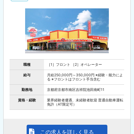
職種
［1］フロント ［2］オペレーター
給与
月給250,000円～350,000円 ※経験・能力によ
る ※フロントはフロント手当含む
勤務地
京都府京都市南区吉祥院池田南町11
資格・経験
業界経験者優遇、未経験者歓迎 普通自動車運転
免許（AT限定可）
この求人を詳しく見る