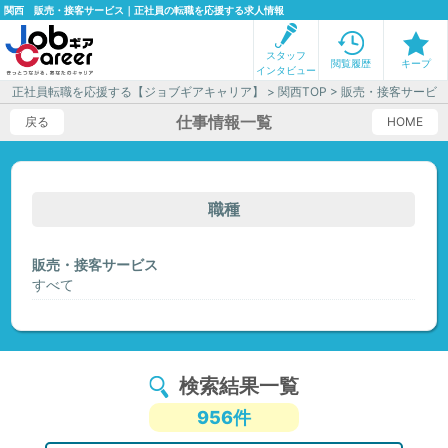
関西 販売・接客サービス｜正社員の転職を応援する求人情報
スタッフ
閲覧履歴
キープ
インタビュー
正社員転職を応援する【ジョブギアキャリア】
>
関西TOP
> 販売・接客サービ
仕事情報一覧
戻る
HOME
職種
販売・接客サービス
すべて
検索結果一覧
956件