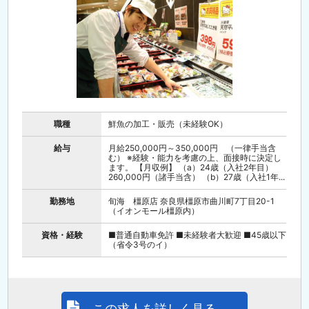
職種
鮮魚の加工・販売（未経験OK）
給与
月給250,000円～350,000円 （一律手当含
む） ※経験・能力を考慮の上、面接時に決定し
ます。 【月収例】 （a）24歳（入社2年目）
260,000円（諸手当含） （b）27歳（入社1年...
勤務地
旬海 橿原店 奈良県橿原市曲川町7丁目20-1
（イオンモール橿原内）
資格・経験
■普通自動車免許 ■未経験者大歓迎 ■45歳以下
（省令3号のイ）
この求人を詳しく見る