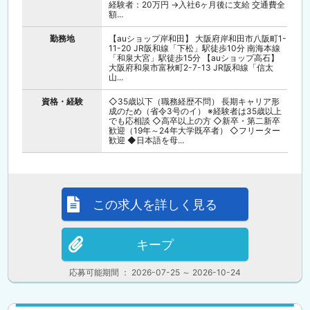
経験者：20万円 →入社6ヶ月後に支給 交通費全
額...
勤務地
【auショップ岸和田】 大阪府岸和田市八阪町1-
11-20 JR阪和線「下松」駅徒歩10分 南海本線
「和泉大宮」駅徒歩15分 【auショップ高石】
大阪府和泉市富秋町2-7-13 JR阪和線「信太
山...
資格・経験
◇35歳以下（職務経歴不問） 長期キャリア形
成のため（省令3号のイ） ※経験者は35歳以上
でも応相談 ◇高卒以上の方 ◇新卒・第二新卒
歓迎（19年～24年大学既卒者） ◇フリーター
歓迎 ◆日本語を母...
この求人を詳しく見る
キープ
応募可能期間 ： 2026-07-25 ～ 2026-10-24