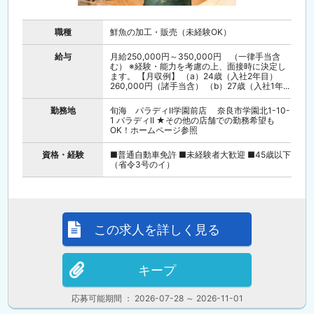
職種
鮮魚の加工・販売（未経験OK）
給与
月給250,000円～350,000円 （一律手当含
む） ※経験・能力を考慮の上、面接時に決定し
ます。 【月収例】 （a）24歳（入社2年目）
260,000円（諸手当含） （b）27歳（入社1年...
勤務地
旬海 パラディⅡ学園前店 奈良市学園北1-10-
1 パラディII ★その他の店舗での勤務希望も
OK！ホームページ参照
資格・経験
■普通自動車免許 ■未経験者大歓迎 ■45歳以下
（省令3号のイ）
この求人を詳しく見る
キープ
応募可能期間 ： 2026-07-28 ～ 2026-11-01