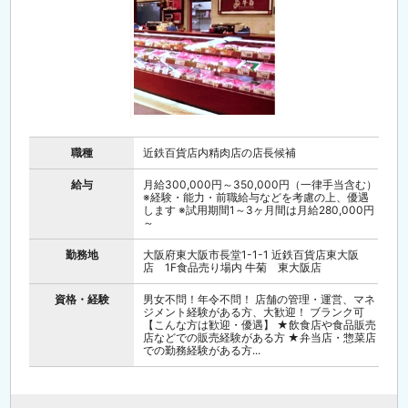
職種
近鉄百貨店内精肉店の店長候補
給与
月給300,000円～350,000円（一律手当含む）
※経験・能力・前職給与などを考慮の上、優遇
します ※試用期間1～3ヶ月間は月給280,000円
～
勤務地
大阪府東大阪市長堂1-1-1 近鉄百貨店東大阪
店 1F食品売り場内 牛菊 東大阪店
資格・経験
男女不問！年令不問！ 店舗の管理・運営、マネ
ジメント経験がある方、大歓迎！ ブランク可
【こんな方は歓迎・優遇】 ★飲食店や食品販売
店などでの販売経験がある方 ★弁当店・惣菜店
での勤務経験がある方...