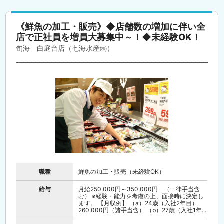
《鮮魚の加工・販売》◆店舗数の増加に伴い全
店で正社員を増員大募集中～！◆未経験OK！
旬海 白庭台店（七海水産㈱）
職種
鮮魚の加工・販売（未経験OK）
給与
月給250,000円～350,000円 （一律手当含
む） ※経験・能力を考慮の上、面接時に決定し
ます。 【月収例】 （a）24歳（入社2年目）
260,000円（諸手当含） （b）27歳（入社1年...