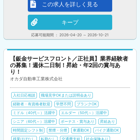
この求人を詳しく見る
キープ
応募可能期間 ： 2026-04-20 ～ 2026-10-21
【鈑金サービスフロント／正社員】業界経験者
の募集！週休二日制！昇給・年2回の賞与あ
り！
オカダ自動車工業株式会社
入社日応相談
職場見学OKまたは説明会あり
経験者・有資格者歓迎
学歴不問
ブランクOK
ミドル（40代～）活躍中
エルダー（50代～）活躍中
シニア（60代～）活躍中
ボーナス・賞与あり
昇給あり
時間固定シフト制
禁煙・分煙
車通勤OK
バイク通勤OK
残業ほぼなし
転勤なし
交通費支給
社会保険あり