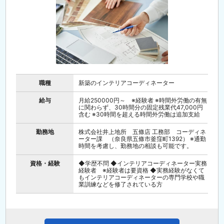
職種
新築のインテリアコーディネーター
給与
月給250000円～ ※経験者 ※時間外労働の有無
に関わらず、30時間分の固定残業代47,000円
含む ※30時間を超える時間外労働は追加支給
勤務地
株式会社井上地所 五條店 工務部 コーディネ
ーター課 （奈良県五條市釜窪町1392） ※通勤
時間を考慮し、勤務地の相談も可能です。
資格・経験
◆学歴不問 ◆インテリアコーディネーター実務
経験者 ※経験者は要資格 ◆実務経験がなくて
もインテリアコーディネーターの専門学校や職
業訓練などを修了されている方