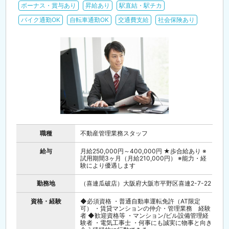
ボーナス・賞与あり
昇給あり
駅直結・駅チカ
バイク通勤OK
自転車通勤OK
交通費支給
社会保険あり
職種
不動産管理業務スタッフ
給与
月給250,000円～400,000円 ★歩合給あり ※
試用期間3ヶ月（月給210,000円） ※能力・経
験により優遇します
勤務地
（喜連瓜破店）大阪府大阪市平野区喜連2-7-22
資格・経験
◆必須資格 ・普通自動車運転免許（AT限定
可） ・賃貸マンションの仲介・管理業務 経験
者 ◆歓迎資格等 ・マンション/ビル設備管理経
験者 ・電気工事士 ・何事にも誠実に物事と向き