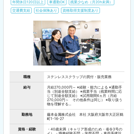
年間休日120日以上
車通勤OK
残業少なめ（月20h未満）
交通費支給
社会保険あり
資格取得支援制度あり
職種
ステンレススクラップの買付・販売業務
給与
月給270,000円～ ※経験・能力による ※通勤手
当（別途全額支給） ※残業手当（残業時間に応
じて別途全額支給） ※試用期間6ヵ月（月給
270,000円～ その他条件は同じ） ※取り扱う
物を理解する...
勤務地
藤本金属株式会社 本社 大阪府大阪市大正区鶴
町1-16-27
資格・経験
・40歳未満（キャリア形成のため・省令3号の
イ） ・職務経験不問 ・学歴不問 ・車両系建設