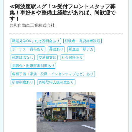
≪阿波座駅スグ！≫受付フロントスタッフ募
集！車好きや整備士経験があれば、尚歓迎で
す！
共和自動車工業株式会社
職場見学OKまたは説明会あり
経験者・有資格者歓迎
ボーナス・賞与あり
昇給あり
駅直結・駅チカ
残業ほぼなし
交通費支給
社会保険あり
退職金・財形貯蓄制度あり
各種手当（家族・役職・インセンティブなど）あり
研修制度あり
資格取得支援制度あり