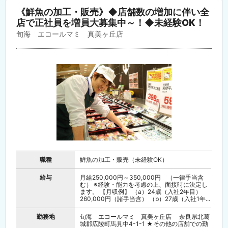
《鮮魚の加工・販売》◆店舗数の増加に伴い全
店で正社員を増員大募集中～！◆未経験OK！
旬海 エコールマミ 真美ヶ丘店
職種
鮮魚の加工・販売（未経験OK）
給与
月給250,000円～350,000円 （一律手当含
む） ※経験・能力を考慮の上、面接時に決定し
ます。 【月収例】 （a）24歳（入社2年目）
260,000円（諸手当含） （b）27歳（入社1年...
勤務地
旬海 エコールマミ 真美ヶ丘店 奈良県北葛
城郡広陵町馬見中4-1-1 ★その他の店舗での勤