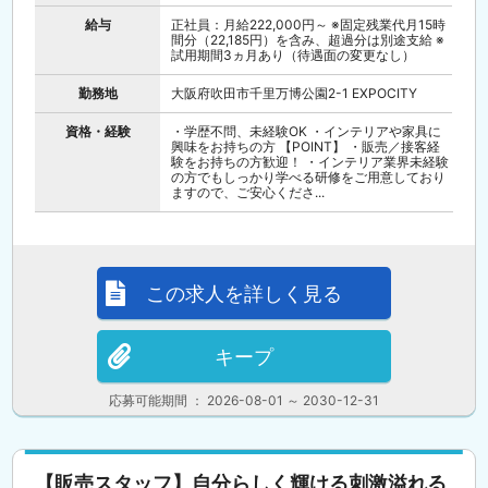
給与
正社員：月給222,000円～ ※固定残業代月15時
間分（22,185円）を含み、超過分は別途支給 ※
試用期間3ヵ月あり（待遇面の変更なし）
勤務地
大阪府吹田市千里万博公園2-1 EXPOCITY
資格・経験
・学歴不問、未経験OK ・インテリアや家具に
興味をお持ちの方 【POINT】 ・販売／接客経
験をお持ちの方歓迎！ ・インテリア業界未経験
の方でもしっかり学べる研修をご用意しており
ますので、ご安心くださ...
この求人を詳しく見る
キープ
応募可能期間 ： 2026-08-01 ～ 2030-12-31
【販売スタッフ】自分らしく輝ける刺激溢れる