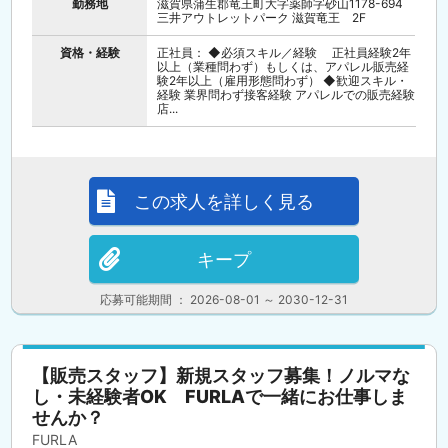
勤務地
滋賀県蒲生郡竜王町大字薬師字砂山1178-694
三井アウトレットパーク 滋賀竜王 2F
資格・経験
正社員： ◆必須スキル／経験 正社員経験2年
以上（業種問わず）もしくは、アパレル販売経
験2年以上（雇用形態問わず） ◆歓迎スキル・
経験 業界問わず接客経験 アパレルでの販売経験
店...
この求人を詳しく見る
キープ
応募可能期間 ： 2026-08-01 ～ 2030-12-31
【販売スタッフ】新規スタッフ募集！ノルマな
し・未経験者OK FURLAで一緒にお仕事しま
せんか？
FURLA