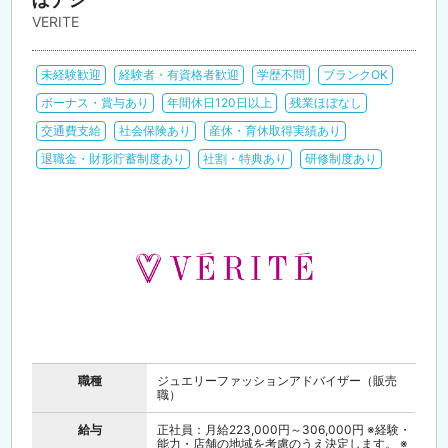
VERITE
未経験歓迎
経験者・有資格者歓迎
学歴不問
ブランクOK
ボーナス・賞与あり
年間休日120日以上
残業ほぼなし
交通費支給
社会保険あり
産休・育休取得実績あり
退職金・財形貯蓄制度あり
社割・特典あり
研修制度あり
職種
ジュエリーファッションアドバイザー（販売
職）
給与
正社員：月給223,000円～306,000円 ※経験・
能力・店舗の地域を考慮のうえ決定します。 ※