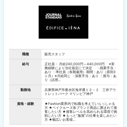
職種
販売スタッフ
給与
正社員： 月給240,000円～440,000円 ※実
務経験により当社規定にて決定 ・残業手当：
あり ・準社員（有期雇用）期間：あり（原則3
ヶ月）※月給同じ ・深夜手当：あり ・賞与：あ
り（試用...
勤務地
兵庫県神戸市垂水区海岸通１２－２ 三井アウ
トレットパーク マリンピア神戸
資格・経験
★Fashion業界内で転職を考えていらっしゃる
方 ★ベイクルーズ各ブランド商品に囲まれて接
客したい方 ★接客レベルを高められる環境で挑
戦したい方 ★もっと“服屋”の仕事を楽しみたい
方 ★幅広いお客様...