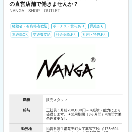
の直営店舗で働きませんか？
NANGA SHOP OUTLET
経験者・有資格者歓迎
ボーナス・賞与あり
昇給あり
車通勤OK
交通費支給
社会保険あり
社割・特典あり
職種
販売スタッフ
給与
正社員：月給200,000円～ ※経験・能力により
優遇します。 ※試用期間（3ヶ月間）※期間労働
条件変更なし
勤務地
滋賀県蒲生郡竜王町大字薬師字砂山1178-694