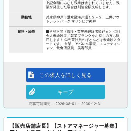
上記金額にみなし残業は含まれていません。残
業が発生した場合は別途全額支給します。
勤務地
兵庫県神戸市垂水区海岸通１２－２ 三井アウ
トレットパーク マリンピア神戸
資格・経験
■学歴不問《職種・業界未経験者歓迎☆》 ◎社
会人未経験者／就業ブランクをお持ちの方も歓
迎します！ ◎先輩社員のほとんどは未経験スタ
ートです。 営業、アパレル販売、エステティシ
ャン、飲食店店員、美容部員...
この求人を詳しく見る
キープ
応募可能期間 ： 2026-08-01 ～ 2030-12-31
【販売店舗店長】【ストアマネージャー募集】