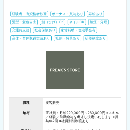
経験者・有資格者歓迎
ボーナス・賞与あり
昇給あり
髪型・髪色自由
髭（ひげ）OK
ネイルOK
禁煙・分煙
交通費支給
社会保険あり
家賃補助・住宅手当有
産休・育休取得実績あり
社割・特典あり
研修制度あり
職種
接客販売
給与
正社員：月給220,000円～280,000円 ※スキル
／経験／前職給与を考慮し決定いたします ※賞
与年2回 ※社員割引制度あり