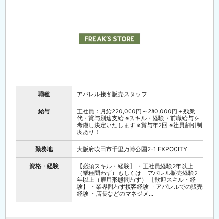
職種
アパレル接客販売スタッフ
給与
正社員：月給220,000円～280,000円＋残業
代・賞与別途支給 ※スキル・経験・前職給与を
考慮し決定いたします ※賞与年2回 ※社員割引制
度あり！
勤務地
大阪府吹田市千里万博公園2-1 EXPOCITY
資格・経験
【必須スキル・経験】 ・正社員経験2年以上
（業種問わず）もしくは アパレル販売経験2
年以上（雇用形態問わず） 【歓迎スキル・経
験】 ・業界問わず接客経験 ・アパレルでの販売
経験 ・店長などのマネジメ...