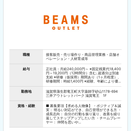
職種
接客販売・売り場作り・商品管理業務・店舗オ
ペレーション・人材育成等
給与
正社員：月給240,000円～ ※固定残業代18,400
円～19,200円（12時間分）含む､超過分は別途
支給 ※研修（仮採用）期間あり（1ヶ月程度）、
研修期間：時給1,400円 ※経験、年齢により優...
勤務地
滋賀県蒲生郡竜王町大字薬師字砂山1178-694
三井アウトレットパーク 滋賀竜王 1F
資格・経験
■ 募集要項【求める人物像】 ・ポジティブ＆誠
実： 明るい対応ができ、自己管理ができる方 ・
成長志向： 自分の行動を振り返り、改善を繰り
返してステップアップしたい方 ・チームプレー
ヤー： 仲間を思いや...