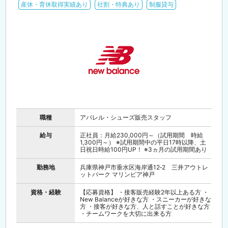
産休・育休取得実績あり
社割・特典あり
制服貸与
職種
アパレル・シューズ販売スタッフ
給与
正社員：月給230,000円～（試用期間 時給
1,300円～） ※試用期間中の平日17時以降、土
日祝日時給100円UP！ ※3ヵ月の試用期間あり
勤務地
兵庫県神戸市垂水区海岸通12‐2 三井アウトレ
ットパーク マリンピア神戸
資格・経験
【応募資格】 ・接客販売経験2年以上ある方 ・
New Balanceが好きな方 ・スニーカーが好きな
方 ・接客が好きな方、人と話すことが好きな方
・チームワークを大切に出来る方