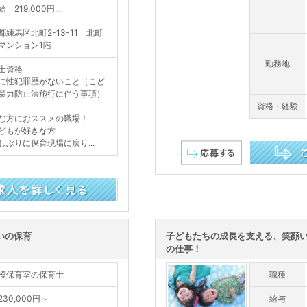
 219,000円...
都練馬区北町2-13-11 北町
マンション1階
勤務地
士資格
に性犯罪歴がないこと（こど
暴力防止法施行に伴う事項）
資格・経験
な方におススメの職場！
どもが好きな方
しぶりに保育現場に戻り...
この求人を詳し
いの保育
子どもたちの成長を支える、笑顔
の仕事！
模保育室の保育士
職種
30,000円～
給与