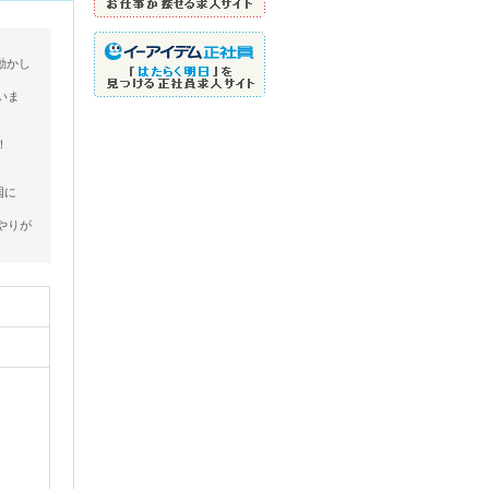
動かし
いま
！
国に
やりが