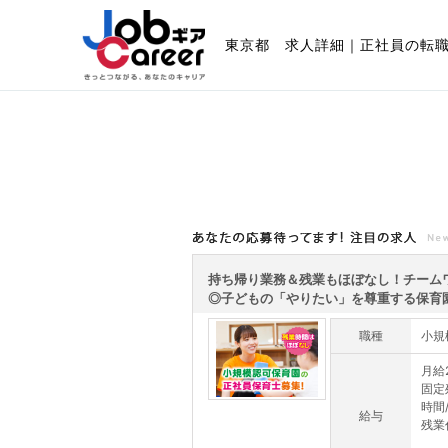
東京都 求人詳細｜正社員の転
あなたの応募待ってます!注目の求人
持ち帰り業務＆残業もほぼなし！チーム
◎子どもの「やりたい」を尊重する保育園で
職種
小規
月給2
固定
時間
給与
残業代