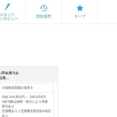
スタッフ
閲覧履歴
キープ
ンタビュー
/昇給賞与あ
業...
小規模保育園の保育士
月給 244,800円 ～ 340,000円
※給与幅は経験・能力により考慮
賞与あり
交通費あり／交通費全額支給※規定
あり