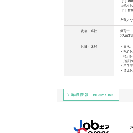
［1］9:0
≪学校休
［1］8:0
夜勤／な
資格・経験
保育士・
22:00
休日・休暇
・日祝、
・有給休
・特別休
・介護休
・産前産
・育児休
詳細情報