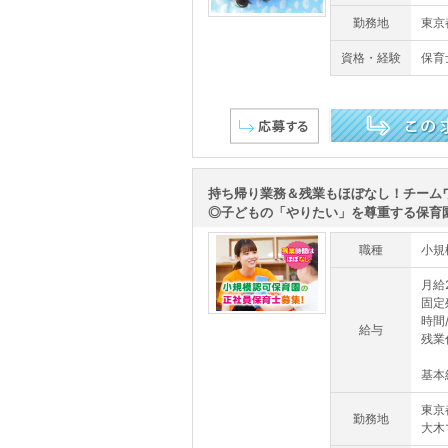
勤務地
東京
資格・経験
保育
この求人を詳しく見る
持ち帰り業務＆残業もほぼなし！チーム
◎子どもの「やりたい」を尊重する保育園で
職種
小規
月給2
固定
時間
給与
残業代
基本給
東京
勤務地
大木