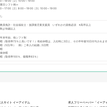
0～18:00［2］10:00～19:00
業日シフト例≫
0～17:00［2］8:00～19:00［3］10:00～19:00
し
教員免許・社会福祉士・放課後児童支援員 いずれかの資格必須 ※高卒以上
以降は18歳以上
年末年始、他シフト制
暇（取得率73％と高いです！）有給休暇は、入社時に3日と、その半年後10日付与されま
暇（5日/年） 例）ご本人の結婚...5日間
暇
後休暇
暇（取得率100％、復職率83％）
求人サイト イーアイデム
求人フリーペーパー「イーアイ