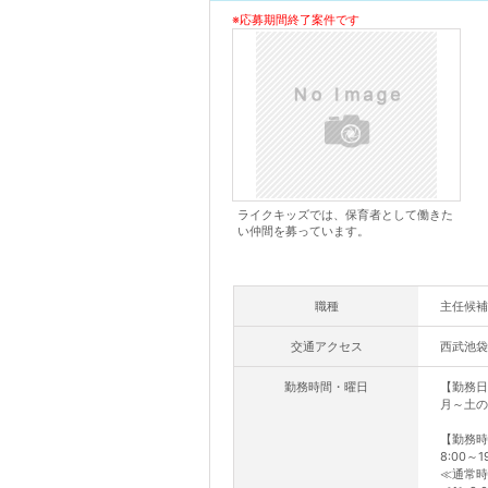
※応募期間終了案件です
ライクキッズでは、保育者として働きた
い仲間を募っています。
職種
主任候補
交通アクセス
西武池袋
勤務時間・曜日
【勤務日
月～土の
【勤務時
8:00～
≪通常時