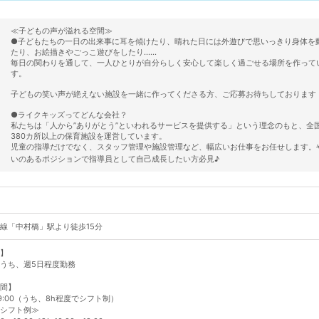
≪子どもの声が溢れる空間≫
●子どもたちの一日の出来事に耳を傾けたり、晴れた日には外遊びで思いっきり身体を
たり、お絵描きやごっこ遊びをしたり……
毎日の関わりを通して、一人ひとりが自分らしく安心して楽しく過ごせる場所を作って
す。
子どもの笑い声が絶えない施設を一緒に作ってくださる方、ご応募お待ちしております
●ライクキッズってどんな会社？
私たちは「人から”ありがとう”といわれるサービスを提供する」という理念のもと、全
380カ所以上の保育施設を運営しています。
児童の指導だけでなく、スタッフ管理や施設管理など、幅広いお仕事をお任せします。
いのあるポジションで指導員として自己成長したい方必見♪
線「中村橋」駅より徒歩15分
】
うち、週5日程度勤務
間】
19:00（うち、8h程度でシフト制）
シフト例≫