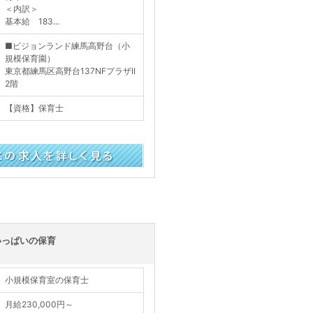
＜内訳＞
基本給 183...
■ピジョンランド練馬高野台（小
規模保育園）
東京都練馬区高野台137NFプラザII
2階
【資格】保育士
く見る
いっぱいの保育
小規模保育室の保育士
月給230,000円～