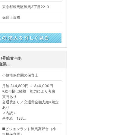
東京都練馬区練馬3丁目22-3
保育士資格
く見る
/昇給賞与あ
業...
小規模保育園の保育士
月給 244,800円 ～ 340,000円
※給与幅は経験・能力により考慮
賞与あり
交通費あり／交通費全額支給※規定
あり
＜内訳＞
基本給 183...
■ピジョンランド練馬高野台（小
規模保育園）