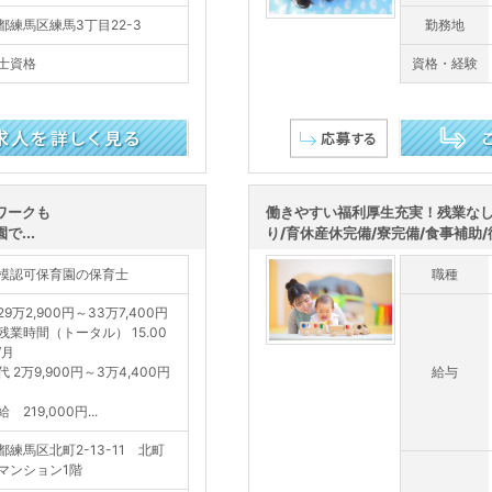
都練馬区練馬3丁目22-3
勤務地
士資格
資格・経験
この求人を詳し
ワークも
働きやすい福利厚生充実！残業なし
...
り/育休産休完備/寮完備/食事補助/従
模認可保育園の保育士
職種
9万2,900円～33万7,400円
残業時間（トータル） 15.00
/月
 2万9,900円～3万4,400円
給与
 219,000円...
都練馬区北町2-13-11 北町
マンション1階