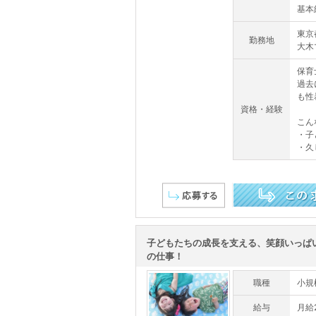
基本給
東京
勤務地
大木
保育
過去
も性
資格・経験
こん
・子
・久
この求人を詳しく見る
子どもたちの成長を支える、笑顔いっぱ
の仕事！
職種
小規
給与
月給2