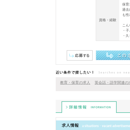
保育
過去
も性
資格・経験
こん
・子
・久
この求人を詳しく見る
近い条件で探したい！
教育・保育の求人
英会話・語学関連の
詳細情報