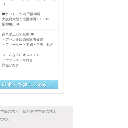
（...
■ホコモモラ 梅田阪神店
大阪府大阪市北区梅田1-13-13
阪神梅田4F
高卒以上◎未経験OK
・アパレル販売経験者優遇
・フリーター・主婦・主夫、歓迎
＜こんな方にオススメ＞
ファッションが好き
洋服が好き
く見る
都本線の求人
阪急神戸本線の求人
の求人