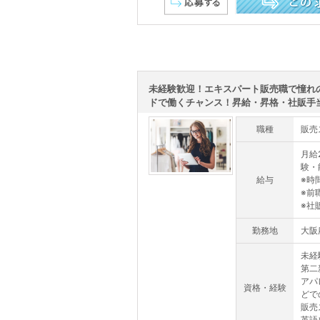
この求人を詳しく見る
未経験歓迎！エキスパート販売職で憧れ
ドで働くチャンス！昇給・昇格・社販手当あ
職種
販売
月給2
験・
給与
※時
※前
※社
勤務地
大阪
未経
第二
アパ
資格・経験
どで
販売
英語