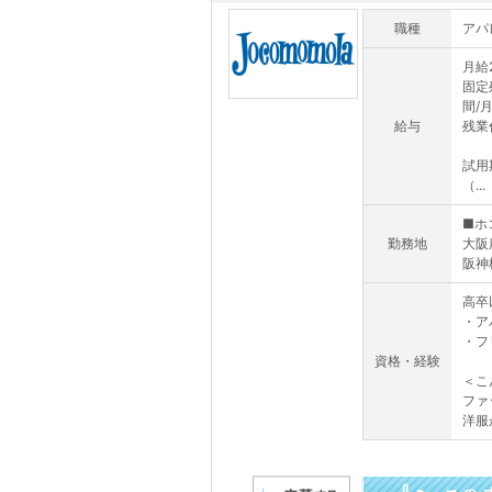
職種
アパ
月給2
固定
間/
給与
残業代
試用期
（...
■ホ
勤務地
大阪
阪神
高卒
・ア
・フ
資格・経験
＜こ
ファ
洋服