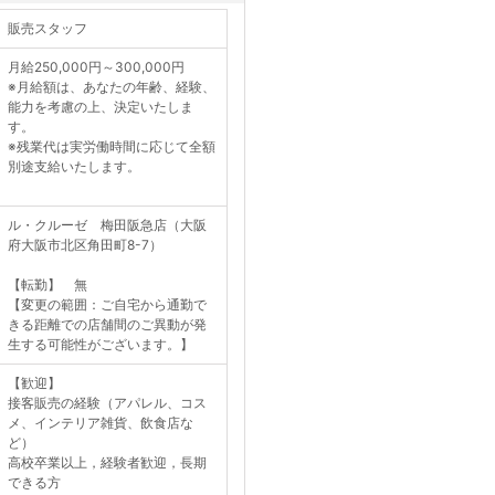
販売スタッフ
月給250,000円～300,000円
※月給額は、あなたの年齢、経験、
能力を考慮の上、決定いたしま
す。
※残業代は実労働時間に応じて全額
別途支給いたします。
ル・クルーゼ 梅田阪急店（大阪
府大阪市北区角田町8-7）
【転勤】 無
【変更の範囲：ご自宅から通勤で
きる距離での店舗間のご異動が発
生する可能性がございます。】
【歓迎】
接客販売の経験（アパレル、コス
メ、インテリア雑貨、飲食店な
ど）
高校卒業以上，経験者歓迎，長期
できる方