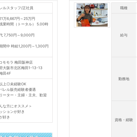
レルスタッフ/正社員
職種
1万6,667円～25万円
残業時間（トータル） 5.00時
月
 7,750円～9,000円
給与
間中 時給1,200円～1,300円
コモモラ 梅田阪神店
府大阪市北区梅田1-13-13
梅田4F
勤務地
以上◎未経験OK
パレル販売経験者優遇
リーター・主婦・主夫、歓迎
んな方にオススメ＞
ッションが好き
が好き
資格・経験