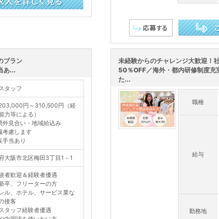
この求人を詳し
のブラン
未経験からのチャレンジ大歓迎！
...
50％OFF／海外・都内研修制度充
た...
スタッフ
職種
03,000円～310,500円（経
能力等による）
間外見合い・地域給込み
職考慮します
販手当あり
給与
府大阪市北区梅田3丁目1－1
験者歓迎＆経験者優遇
新卒、フリーターの方
レル、ホテル、サービス業な
の接客
スタッフ経験者優遇
勤務地
や中国語を使いたい方