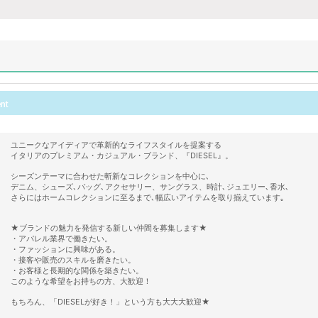
ユニークなアイディアで革新的なライフスタイルを提案する
イタリアのプレミアム・カジュアル・ブランド、『DIESEL』。
シーズンテーマに合わせた斬新なコレクションを中心に､
デニム、シューズ､バッグ､アクセサリー、サングラス、時計､ジュエリー､香水､
さらにはホームコレクションに至るまで､幅広いアイテムを取り揃えています｡
★ブランドの魅力を発信する新しい仲間を募集します★
・アパレル業界で働きたい。
・ファッションに興味がある。
・接客や販売のスキルを磨きたい。
・お客様と長期的な関係を築きたい。
このような希望をお持ちの方、大歓迎！
もちろん、「DIESELが好き！」という方も大大大歓迎★