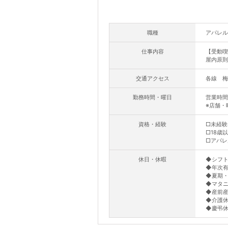
職種
アパレル
仕事内容
【受動喫
屋内原則
交通アクセス
各線 梅
勤務時間・曜日
営業時間
※店舗・
資格・経験
□未経験
□18歳
□アパレ
休日・休暇
◆シフト
◆年次
◆夏期・
◆マタニ
◆産前産
◆介護
◆慶弔