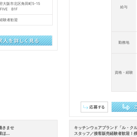
府大阪市北区角田町5-15
給与
 FIVE B1F
経験者歓迎
勤務地
資格・経験
この求人を詳し
働きませ
キッチンウェアブランド「ル・ク
...
スタッフ／接客販売経験者歓迎！残業