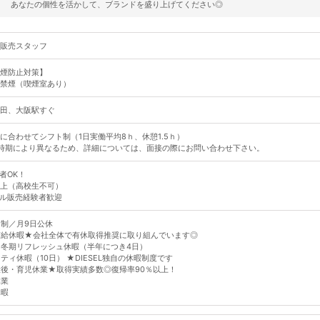
あなたの個性を活かして、ブランドを盛り上げてください◎
販売スタッフ
煙防止対策】
禁煙（喫煙室あり）
田、大阪駅すぐ
に合わせてシフト制（1日実働平均8ｈ、休憩1.5ｈ）
時期により異なるため、詳細については、面接の際にお問い合わせ下さい。
者OK！
以上（高校生不可）
ル販売経験者歓迎
制／月9日公休
有給休暇★会社全体で有休取得推奨に取り組んでいます◎
冬期リフレッシュ休暇（半年につき4日）
ティ休暇（10日） ★DIESEL独自の休暇制度です
後・育児休業★取得実績多数◎復帰率90％以上！
休業
休暇