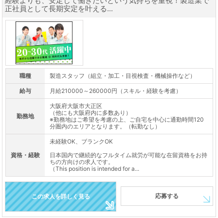
経験よりも、安定して働きたいという気持ちを重視！製造業で
正社員として長期安定を叶える...
職種
製造スタッフ（組立・加工・目視検査・機械操作など）
給与
月給210000～260000円（スキル・経験を考慮）
大阪府大阪市大正区
（他にも大阪府内に多数あり）
勤務地
※勤務地はご希望を考慮の上、ご自宅を中心に通勤時間120
分圏内のエリアとなります。（転勤なし）
未経験OK、ブランクOK
資格・経験
日本国内で継続的なフルタイム就労が可能な在留資格をお持
ちの方向けの求人です。
（This position is intended for a...
応募する
この求人を詳しく見る