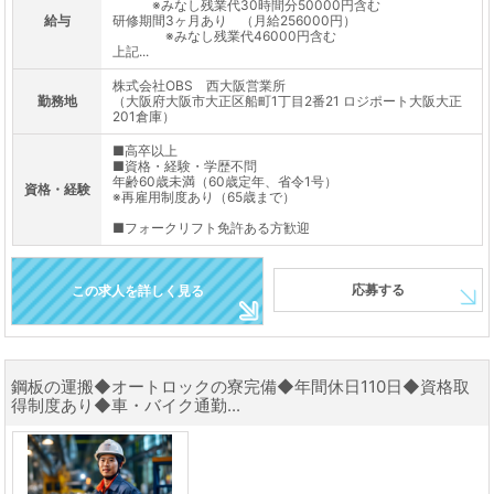
※みなし残業代30時間分50000円含む
給与
研修期間3ヶ月あり （月給256000円）
※みなし残業代46000円含む
上記...
株式会社OBS 西大阪営業所
勤務地
（大阪府大阪市大正区船町1丁目2番21 ロジポート大阪大正
201倉庫）
■高卒以上
■資格・経験・学歴不問
年齢60歳未満（60歳定年、省令1号）
資格・経験
※再雇用制度あり（65歳まで）
■フォークリフト免許ある方歓迎
応募する
この求人を詳しく見る
鋼板の運搬◆オートロックの寮完備◆年間休日110日◆資格取
得制度あり◆車・バイク通勤...