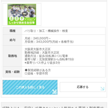
職種
バリ取り・加工・機械操作・検査
月給：240,000円～
給与
月収例：343,000円(月給＋各種手当)
大阪府大阪市大正区
勤務地詳細：大阪市大正区
勤務地
通勤方法：徒歩/自転車/バス/電車
最寄り駅：北加賀屋駅から自転車15分
※最寄りバス停より徒歩3分
◆製造経験がある方
資格・経験
◎資格・学歴不問
応募する
この求人を詳しく見る