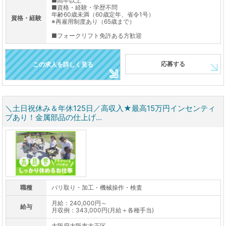
■高卒以上
■資格・経験・学歴不問
年齢60歳未満（60歳定年、省令1号）
資格・経験
※再雇用制度あり（65歳まで）
■フォークリフト免許ある方歓迎
応募する
この求人を詳しく見る
＼土日祝休み＆年休125日／高収入★最高15万円インセンティ
ブあり！金属部品の仕上げ...
職種
バリ取り・加工・機械操作・検査
月給：240,000円～
給与
月収例：343,000円(月給＋各種手当)
大阪府大阪市大正区