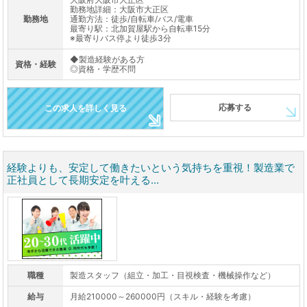
勤務地詳細：大阪市大正区
勤務地
通勤方法：徒歩/自転車/バス/電車
最寄り駅：北加賀屋駅から自転車15分
※最寄りバス停より徒歩3分
◆製造経験がある方
資格・経験
◎資格・学歴不問
応募する
この求人を詳しく見る
経験よりも、安定して働きたいという気持ちを重視！製造業で
正社員として長期安定を叶える...
職種
製造スタッフ（組立・加工・目視検査・機械操作など）
給与
月給210000～260000円（スキル・経験を考慮）