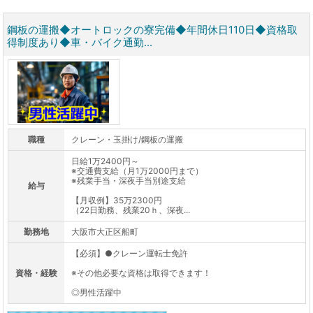
鋼板の運搬◆オートロックの寮完備◆年間休日110日◆資格取
得制度あり◆車・バイク通勤...
職種
クレーン・玉掛け/鋼板の運搬
日給1万2400円～
※交通費支給（月1万2000円まで）
※残業手当・深夜手当別途支給
給与
【月収例】35万2300円
（22日勤務、残業20ｈ、深夜...
勤務地
大阪市大正区船町
【必須】●クレーン運転士免許
資格・経験
※その他必要な資格は取得できます！
◎男性活躍中