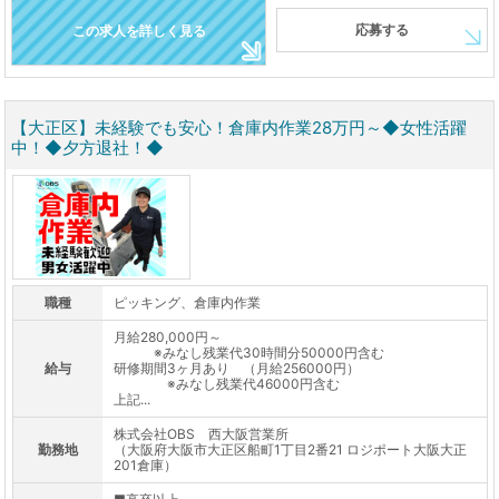
応募する
この求人を詳しく見る
【大正区】未経験でも安心！倉庫内作業28万円～◆女性活躍
中！◆夕方退社！◆
職種
ピッキング、倉庫内作業
月給280,000円～
※みなし残業代30時間分50000円含む
給与
研修期間3ヶ月あり （月給256000円）
※みなし残業代46000円含む
上記...
株式会社OBS 西大阪営業所
勤務地
（大阪府大阪市大正区船町1丁目2番21 ロジポート大阪大正
201倉庫）