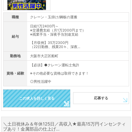
職種
クレーン・玉掛け/鋼板の運搬
日給1万2400円～
※交通費支給（月1万2000円まで）
※残業手当・深夜手当別途支給
給与
【月収例】35万2300円
（22日勤務、残業20ｈ、深夜...
勤務地
大阪市大正区船町
【必須】●クレーン運転士免許
資格・経験
※その他必要な資格は取得できます！
◎男性活躍中
応募する
この求人を詳しく見る
＼土日祝休み＆年休125日／高収入★最高15万円インセンティ
ブあり！金属部品の仕上げ...