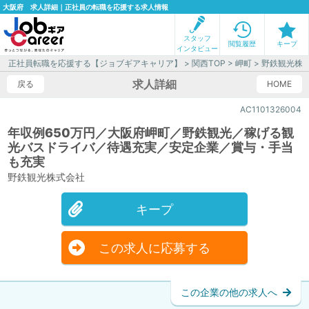
大阪府 求人詳細｜正社員の転職を応援する求人情報
スタッフ
閲覧履歴
キープ
インタビュー
正社員転職を応援する【ジョブギアキャリア】
>
関西TOP
>
岬町
> 野鉄観光株
求人詳細
戻る
HOME
AC1101326004
年収例650万円／大阪府岬町／野鉄観光／稼げる観
光バスドライバ／待遇充実／安定企業／賞与・手当
も充実
野鉄観光株式会社
キープ
この求人に応募する
この企業の他の求人へ