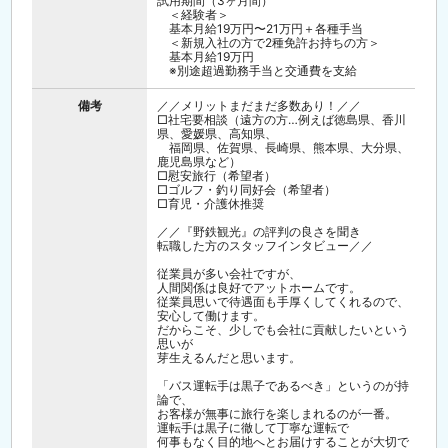
試用期間（3ヶ月間）
＜経験者＞
基本月給19万円〜21万円＋各種手当
＜新規入社の方で2種免許お持ちの方＞
基本月給19万円
※別途超過勤務手当と交通費を支給
備考
／／メリットまだまだ多数あり！／／
□社宅要相談（遠方の方…例えば徳島県、香川
県、愛媛県、高知県、
福岡県、佐賀県、長崎県、熊本県、大分県、
鹿児島県など）
□慰安旅行（希望者）
□ゴルフ・釣り同好会（希望者）
□育児・介護休推奨
／／『野鉄観光』の評判の良さを聞き
転職した方のスタッフインタビュー／／
従業員が多い会社ですが、
人間関係は良好でアットホームです。
従業員思いで待遇面も手厚くしてくれるので、
安心して働けます。
だからこそ、少しでも会社に貢献したいという
思いが
芽生えるんだと思います。
「バス運転手は黒子であるべき」というのが持
論で、
お客様が無事に旅行を楽しまれるのが一番。
運転手は黒子に徹して丁寧な運転で
何事もなく目的地へとお届けすることが大切で