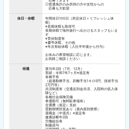
応募できます
◎普通免許のみ所持の方や女性からの
応募も大歓迎
休日・休暇
年間休日100日（所定休日＋リフレッシュ休
暇）
※長期休暇も取得可
長期休暇で海外旅行へ出かけるスタッフもいま
す
※育休制度有
※慶弔休暇、その他
※年次有給休暇（入社半年後から付与）
お休みの希望相談に応じます。
お気軽ご相談ください
待遇
賞与年2回（7月、12月）
実績：令和7年7ヶ月※規定有
各種手有
（超過勤務手当、距離手当1キロ5円、技術手当
2万円等）
共済制度有（交通反則金共済、入院時の収入保
障など）
各種社会保険完備
車通勤可（無料駐車場有）
交通費（規定）支給
受動喫煙対策あり（屋内原則禁煙）
退職金（中退共）※規定有
健康診断年2回
労働組合有
制服貸与