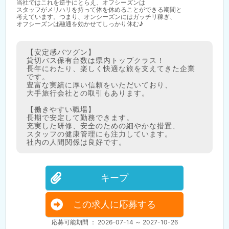
当社ではこれを逆手にとらえ、オフシーズンは
スタッフがメリハリを持って体を休めることができる期間と
考えています。つまり、オンシーズンにはガッチリ稼ぎ、
オフシーズンは融通を効かせてしっかり休む♪
【安定感バツグン】
貸切バス保有台数は県内トップクラス！
長年にわたり、楽しく快適な旅を支えてきた企業
です。
豊富な実績に厚い信頼をいただいており、
大手旅行会社との取引もあります。
【働きやすい職場】
長期で安定して勤務できます。
充実した研修、安全のための細やかな措置、
スタッフの健康管理にも注力しています。
社内の人間関係は良好です。
キープ
この求人に応募する
応募可能期間 ： 2026-07-14 ～ 2027-10-26