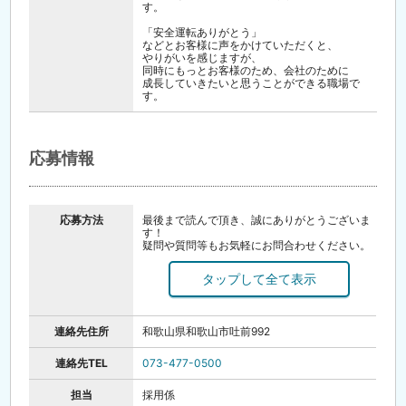
す。
「安全運転ありがとう」
などとお客様に声をかけていただくと、
やりがいを感じますが、
同時にもっとお客様のため、会社のために
成長していきたいと思うことができる職場で
す。
応募情報
応募方法
最後まで読んで頂き、誠にありがとうございま
す！
疑問や質問等もお気軽にお問合わせください。
【WEB応募】24時間受付中
［応募する］ボタンよりご応募ください。
折り返し採用担当よりご連絡します。
【電話】
連絡先住所
和歌山県和歌山市吐前992
電話での応募も歓迎です。
お気軽にお問い合わせください。
連絡先TEL
073-477-0500
【勤務開始日や面接日】
相談に応じます
担当
採用係
（現在お勤め中の方もご相談ください）