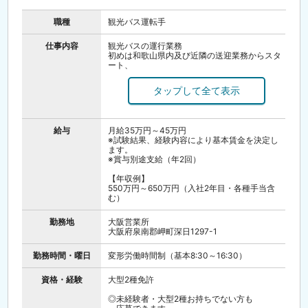
職種
観光バス運転手
仕事内容
観光バスの運行業務
初めは和歌山県内及び近隣の送迎業務からスタ
ート、
習得度により観光業務にシフトします。
◆研修制度◆
・バス運転手としての基礎知識を学ぶ基本研修
を1日間
・車両メンテナンスを学ぶ整備研修を1日間
給与
月給35万円～45万円
・実技基本研修を3日間～7日間
※試験結果、経験内容により基本賃金を決定し
・実技研修を1ヶ月
ます。
※賞与別途支給（年2回）
【年収例】
550万円～650万円（入社2年目・各種手当含
む）
勤務地
大阪営業所
大阪府泉南郡岬町深日1297-1
勤務時間・曜日
変形労働時間制（基本8:30～16:30）
資格・経験
大型2種免許
◎未経験者・大型2種お持ちでない方も