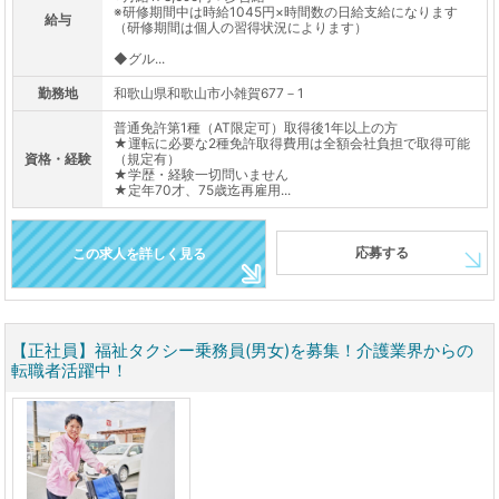
※研修期間中は時給1045円×時間数の日給支給になります
給与
（研修期間は個人の習得状況によります）
◆グル...
勤務地
和歌山県和歌山市小雑賀677－1
普通免許第1種（AT限定可）取得後1年以上の方
★運転に必要な2種免許取得費用は全額会社負担で取得可能
資格・経験
（規定有）
★学歴・経験一切問いません
★定年70才、75歳迄再雇用...
応募する
この求人を詳しく見る
【正社員】福祉タクシー乗務員(男女)を募集！介護業界からの
転職者活躍中！