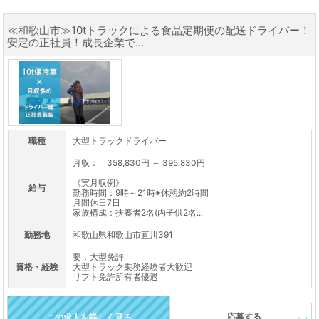
≪和歌山市≫10tトラックによる食品定期便の配送ドライバー！
安定の正社員！成長企業で...
職種
大型トラックドライバー
月収： 358,830円 ～ 395,830円
《実月収例》
給与
勤務時間：9時～21時※休憩約2時間
月間休日7日
家族構成：扶養者2名(内子供2名...
勤務地
和歌山県和歌山市直川391
要：大型免許
資格・経験
大型トラック乗務経験者大歓迎
リフト免許所有者優遇
応募する
この求人を詳しく見る