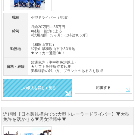
職種
小型ドライバー（地場）
月給20万円～35万円
給与
※経験・能力による
※試用期間（3ヶ月）は時給1050円
（和歌山支店）
勤務地
和歌山県和歌山市中33番地
★マイカー通勤OK！
普通免許（準中型免許以上）
資格・経験
★リフト免許所持者歓迎
実務経験の浅い方、プランクのある方も歓迎
応募する
この求人を詳しく見る
近距離【日本製鉄構内での大型トレーラードライバー】▼大型
免許を活かせる▼男女活躍中▼