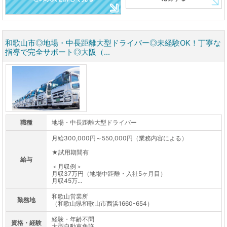
和歌山市◎地場・中長距離大型ドライバー◎未経験OK！丁寧な
指導で完全サポート◎大阪（...
職種
地場・中長距離大型ドライバー
月給300,000円～550,000円（業務内容による）
★試用期間有
給与
＜月収例＞
月収37万円（地場中距離・入社5ヶ月目）
月収45万...
和歌山営業所
勤務地
（和歌山県和歌山市西浜1660-654）
経験・年齢不問
資格・経験
大型自動車免許