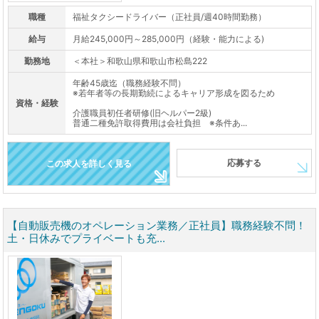
職種
福祉タクシードライバー（正社員/週40時間勤務）
給与
月給245,000円～285,000円（経験・能力による)
勤務地
＜本社＞和歌山県和歌山市松島222
年齢45歳迄（職務経験不問）
※若年者等の長期勤続によるキャリア形成を図るため
資格・経験
介護職員初任者研修(旧ヘルパー2級)
普通二種免許取得費用は会社負担 ※条件あ...
応募する
この求人を詳しく見る
【自動販売機のオペレーション業務／正社員】職務経験不問！
土・日休みでプライベートも充...