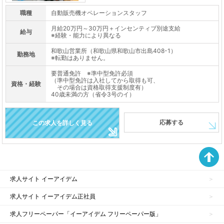
職種
自動販売機オペレーションスタッフ
月給20万円～30万円＋インセンティブ別途支給
給与
※経験・能力により異なる
和歌山営業所（和歌山県和歌山市出島408-1）
勤務地
※転勤はありません。
要普通免許 ※準中型免許必須
（準中型免許は入社してから取得も可、
資格・経験
その場合は資格取得支援制度有）
40歳未満の方（省令3号のイ）
応募する
この求人を詳しく見る
求人サイト イーアイデム
求人サイト イーアイデム正社員
求人フリーペーパー「イーアイデム フリーペーパー版」