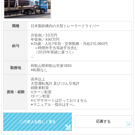
職種
日本製鉄構内の大型トレーラードライバー
月収例／33万円
年収例／490万円
※25歳・入社7年目・交替勤務・月給210,960円
給与
＋時間外手当等諸手当含む
（2025年実績に基づく）
...
和歌山県和歌山市湊1850
勤務地
※転勤なし
高卒以上
大型運転免許 及び けん引免許
経験者歓迎
資格・経験
Uターン歓迎
Iターン歓迎
※ビザサポートは行っておりません
※マニュアル・指示はすべ...
応募する
この求人を詳しく見る