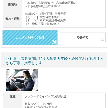
日本製鉄 関西製鉄所 和歌山地区構内
勤務地
（和歌山県和歌山市湊1850）
未経験OK、経験不問、学歴不問
［1］［3］大型自動車免許
資格・経験
［2］［4］車両系建設機械免許
［5］資格不問（無資格OK）
応募する
この求人を詳しく見る
【正社員】需要増加に伴う大募集★年齢・経験問わず歓迎！イ
チから丁寧に指導します！
職種
タクシードライバー/未経験歓迎
月収22万円～40万円
※月給178,695円＋歩合給