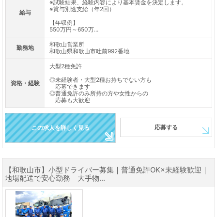
※試験結果、経験内容により基本賃金を決定します。
※賞与別途支給（年2回）
給与
【年収例】
550万円～650万...
和歌山営業所
勤務地
和歌山県和歌山市吐前992番地
大型2種免許
◎未経験者・大型2種お持ちでない方も
資格・経験
応募できます
◎普通免許のみ所持の方や女性からの
応募も大歓迎
応募する
この求人を詳しく見る
【和歌山市】小型ドライバー募集｜普通免許OK×未経験歓迎｜
地場配送で安心勤務 大手物...