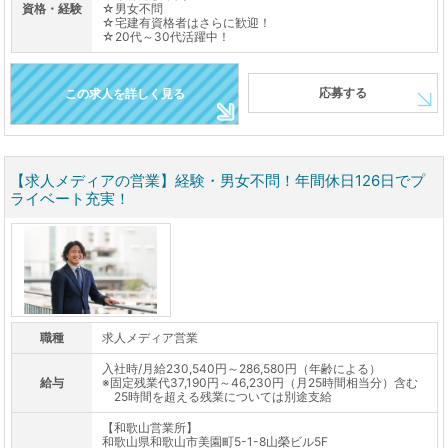
資格・経験
☆男女不問
☆宅建有資格者はさらに歓迎！
☆20代～30代活躍中！
応募する
この求人を詳しく見る
【求人メディアの営業】経験・男女不問！年間休日126日でプ
ライベート充実！
職種
求人メディア営業
入社時/月給230,540円～286,580円（年齢による）
給与
※固定残業代37,190円～46,230円（月25時間相当分）含む
25時間を超える残業については別途支給
【和歌山営業所】
和歌山県和歌山市美園町5-1-8山榮ビル5F