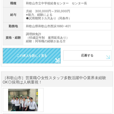
職種
和歌山市立中学校給食センター センター長
月給 300,000円～350,000円
給与
※能力、経験による
●試用期間３カ月あり（同条件）
勤務地
和歌山県和歌山市西浜1660-401
調理師免許
資格・経験
（65歳定年制 雇用延長あり）
経験：同等職の経験がある方
応募する
この求人を詳しく見る
［和歌山市］営業職◇女性スタッフ多数活躍中◇業界未経験
OK◎採用は人柄重視！