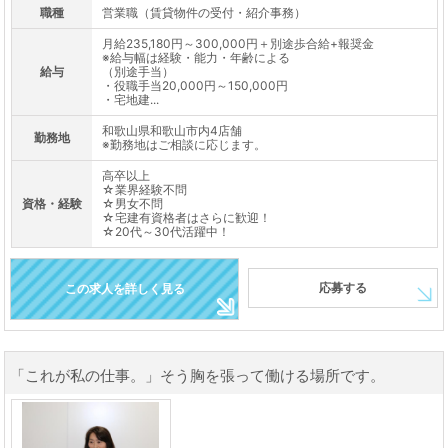
職種
営業職（賃貸物件の受付・紹介事務）
月給235,180円～300,000円＋別途歩合給+報奨金
※給与幅は経験・能力・年齢による
給与
（別途手当）
・役職手当20,000円～150,000円
・宅地建...
和歌山県和歌山市内4店舗
勤務地
※勤務地はご相談に応じます。
高卒以上
☆業界経験不問
資格・経験
☆男女不問
☆宅建有資格者はさらに歓迎！
☆20代～30代活躍中！
応募する
この求人を詳しく見る
「これが私の仕事。」そう胸を張って働ける場所です。