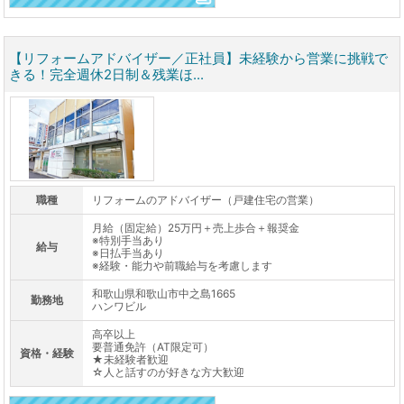
【リフォームアドバイザー／正社員】未経験から営業に挑戦で
きる！完全週休2日制＆残業ほ...
職種
リフォームのアドバイザー（戸建住宅の営業）
月給（固定給）25万円＋売上歩合＋報奨金
※特別手当あり
給与
※日払手当あり
※経験・能力や前職給与を考慮します
和歌山県和歌山市中之島1665
勤務地
ハンワビル
高卒以上
要普通免許（AT限定可）
資格・経験
★未経験者歓迎
☆人と話すのが好きな方大歓迎