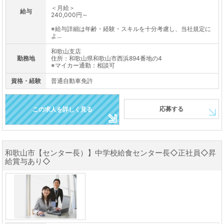
＜月給＞
給与
240,000円～
※給与詳細は年齢・経験・スキルを十分考慮し、当社規定に
よ...
和歌山支店
勤務地
住所：和歌山県和歌山市西浜894番地の4
※マイカー通勤：相談可
資格・経験
普通自動車免許
応募する
この求人を詳しく見る
和歌山市【センター長）】中学校給食センター長◇正社員◇昇
給賞与あり◇