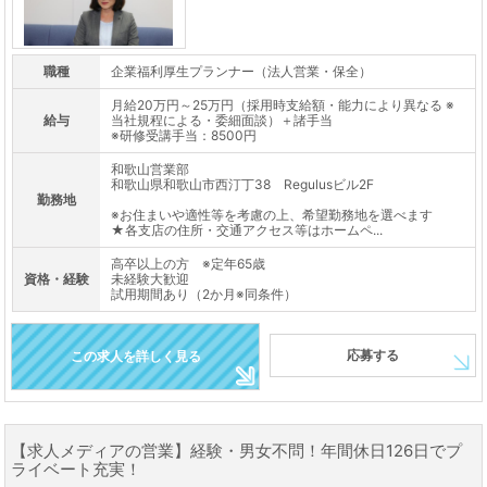
職種
企業福利厚生プランナー（法人営業・保全）
月給20万円～25万円（採用時支給額・能力により異なる ※
給与
当社規程による・委細面談）＋諸手当
※研修受講手当：8500円
和歌山営業部
和歌山県和歌山市西汀丁38 Regulusビル2F
勤務地
※お住まいや適性等を考慮の上、希望勤務地を選べます
★各支店の住所・交通アクセス等はホームペ...
高卒以上の方 ※定年65歳
資格・経験
未経験大歓迎
試用期間あり（2か月※同条件）
応募する
この求人を詳しく見る
【求人メディアの営業】経験・男女不問！年間休日126日でプ
ライベート充実！