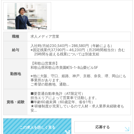
職種
求人メディア営業
入社時/月給230,540円～286,580円（年齢による）
給与
※固定残業代37,190円～46,230円（月25時間相当分）含む
25時間を超える残業については別途支給
【和歌山営業所】
和歌山県和歌山市美園町5-1-8山榮ビル5F
勤務地
※他に大阪、守口、姫路、神戸、京都、奈良、堺、岡山にも
事業所があります。
ご希望の勤務地、通勤...
■要普通自動車免許（AT限定可）
担当エリアによって営業車で活動します。
資格・経験
■年齢60歳未満（60歳定年、省令1号）
★研修制度が充実しているので人材・求人業界未経験者も
安...
応募する
この求人を詳しく見る