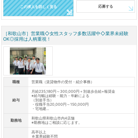
応募する
この求人を詳しく見る
［和歌山市］営業職◇女性スタッフ多数活躍中◇業界未経験
OK◎採用は人柄重視！
職種
営業職（賃貸物件の受付・紹介事務）
月給235,180円～300,000円＋別途歩合給+報奨金
※給与幅は経験・能力・年齢による
給与
（別途手当）
・役職手当20,000円～150,000円
・宅地建...
和歌山県和歌山市内4店舗
勤務地
※勤務地はご相談に応じます。
高卒以上
☆業界経験不問