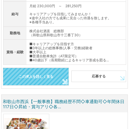
月給 230,000円 ～ 281,250円
給与
キャリアアップを目指してみませんか！
※途中入社の方でも成果に見合った待遇を致します。
※各種手当あり。
株式会社酒直 総務部
勤務地
（和歌山県和歌山市十三番丁30）
■キャリアアップを目指す方
■3年以上の総務事務(人事・労務)経験者
資格・経験
■大卒以上
■普通自動車免許（AT限定可）
■40歳以下（長期勤続によるキャリア形成を図る...
応募する
この求人を詳しく見る
和歌山市西浜【一般事務】職務経歴不問◇車通勤可◇年間休日
117日◇昇給・賞与アリ◇各...