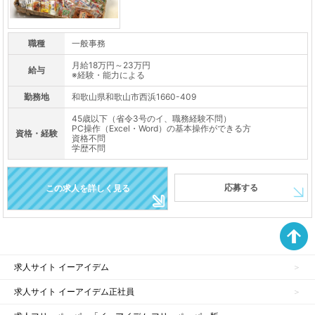
職種
一般事務
月給18万円～23万円
給与
※経験・能力による
勤務地
和歌山県和歌山市西浜1660-409
45歳以下（省令3号のイ、職務経験不問）
PC操作（Excel・Word）の基本操作ができる方
資格・経験
資格不問
学歴不問
応募する
この求人を詳しく見る
求人サイト イーアイデム
求人サイト イーアイデム正社員