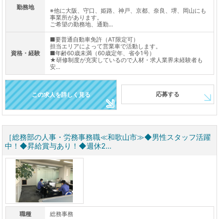
勤務地
※他に大阪、守口、姫路、神戸、京都、奈良、堺、岡山にも
事業所があります。
ご希望の勤務地、通勤...
■要普通自動車免許（AT限定可）
担当エリアによって営業車で活動します。
資格・経験
■年齢60歳未満（60歳定年、省令1号）
★研修制度が充実しているので人材・求人業界未経験者も
安...
応募する
この求人を詳しく見る
［総務部の人事・労務事務職≪和歌山市≫◆男性スタッフ活躍
中！◆昇給賞与あり！◆週休2...
職種
総務事務