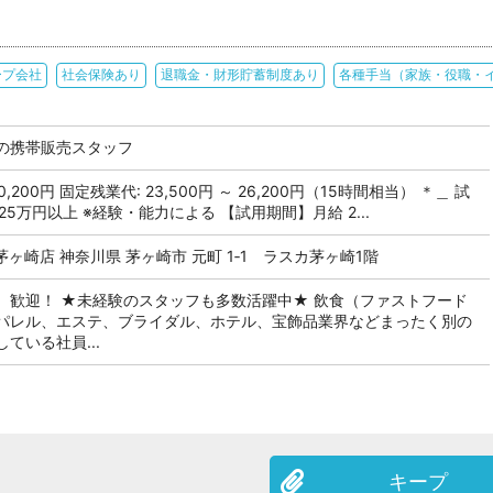
ープ会社
社会保険あり
退職金・財形貯蓄制度あり
各種手当（家族・役職・
の携帯販売スタッフ
60,200円 固定残業代: 23,500円 ～ 26,200円（15時間相当） ＊＿ 試
25万円以上 ※経験・能力による 【試用期間】月給 2...
ヶ崎店 神奈川県 茅ヶ崎市 元町 1‐1 ラスカ茅ヶ崎1階
、歓迎！ ★未経験のスタッフも多数活躍中★ 飲食（ファストフード
パレル、エステ、ブライダル、ホテル、宝飾品業界などまったく別の
ている社員...
キープ