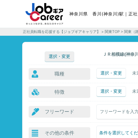
神奈川県 香川(神奈川)駅｜正
正社員転職を応援する【ジョブギアキャリア】
>
関東TOP
>
関東（
ＪＲ相模線(神奈川
選択・変更
選択・変更
未
職種
選択・変更
未
特徴
フリーワード
その他の条件