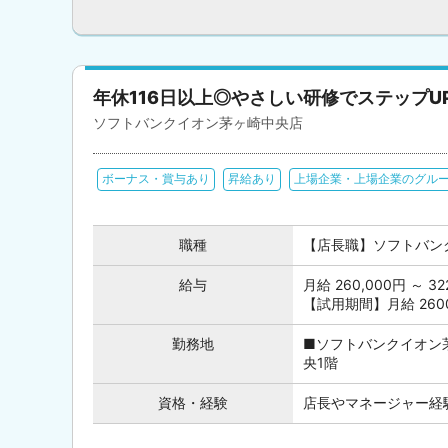
年休116日以上◎やさしい研修でステップU
ソフトバンクイオン茅ヶ崎中央店
ボーナス・賞与あり
昇給あり
上場企業・上場企業のグル
職種
【店長職】ソフトバン
給与
月給 260,000円 ～
【試用期間】月給 26000
勤務地
■ソフトバンクイオン茅
央1階
資格・経験
店長やマネージャー経