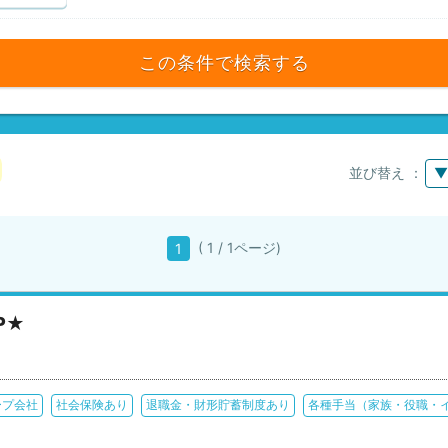
この条件で検索する
並び替え ：
▼
( 1 / 1ページ)
1
P★
ープ会社
社会保険あり
退職金・財形貯蓄制度あり
各種手当（家族・役職・