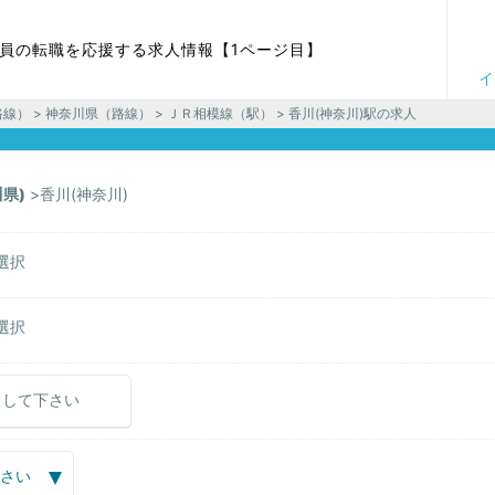
社員の転職を応援する求人情報【1ページ目】
イ
路線）
>
神奈川県（路線）
>
ＪＲ相模線（駅）
> 香川(神奈川)駅の求人
県)
香川(神奈川)
選択
選択