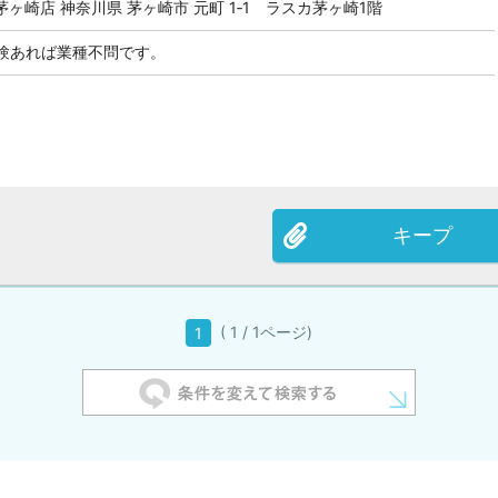
ヶ崎店 神奈川県 茅ヶ崎市 元町 1‐1 ラスカ茅ヶ崎1階
験あれば業種不問です。
キープ
( 1 / 1ページ)
1