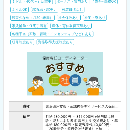
ミドル（40代～）活躍中
ボーナス・賞与あり
10時～勤務OK
ネイルOK
駅直結・駅チカ
残業ほぼなし
残業少なめ（月20h未満）
社会保険あり
社宅・寮あり
家賃補助・住宅手当有
産休・育休取得実績あり
各種手当（家族・役職・インセンティブなど）あり
研修制度あり
資格取得支援制度あり
職種
児童発達支援・放課後等デイサービスの保育士
給与
月給 280,000円 ～ 315,000円 ※給与幅は経
験・能力により考慮 賞与あり 交通費あり ・基
本給 180,000円 ・固定残業代 40,000円～
（20時間分・超過分は法定通り支給） ...