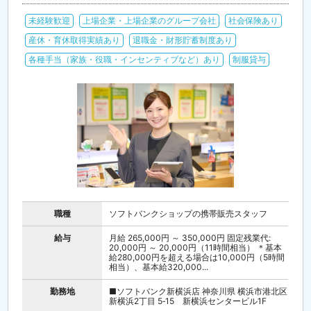
未経験歓迎
上場企業・上場企業のグループ会社
社会保険あり
産休・育休取得実績あり
退職金・財形貯蓄制度あり
各種手当（家族・役職・インセンティブなど）あり
制服貸与
職種
ソフトバンクショップの携帯販売スタッフ
給与
月給 265,000円 ～ 350,000円 固定残業代:
20,000円 ～ 20,000円（11時間相当） ＊基本
給280,000円を超える場合は10,000円（5時間
相当）、基本給320,000...
勤務地
■ソフトバンク新横浜店 神奈川県 横浜市港北区
新横浜2丁目 5‐15 新横浜センタービル1F