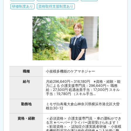
研修制度あり
資格取得支援制度あり
職種
小規模多機能のケアマネジャー
給与
月給296,640円～316,180円 ※資格・経験・能
力による 介護支援専門員：296,640円～ 職務
給：27,500円 処遇改善手当：17,000円 スキル
手当：19,780円 （スキル手当...
勤務地
ミモザ白寿庵大倉山神奈川県横浜市港北区大曽
根台30-12
資格・経験
＜必須資格＞ 介護支援専門員 ・車の運転ができ
る方 ※ペーパードライバー講習受けられます！
＜歓迎資格＞ ・認知症介護実践者研修 ・小規模
多機能型居宅介護計画作成研修 ※ご入社後に弊