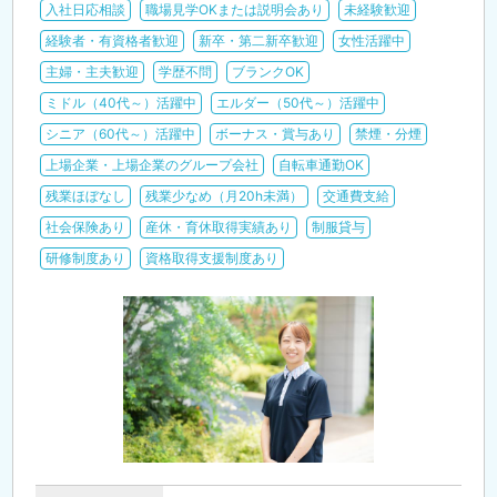
入社日応相談
職場見学OKまたは説明会あり
未経験歓迎
経験者・有資格者歓迎
新卒・第二新卒歓迎
女性活躍中
主婦・主夫歓迎
学歴不問
ブランクOK
ミドル（40代～）活躍中
エルダー（50代～）活躍中
シニア（60代～）活躍中
ボーナス・賞与あり
禁煙・分煙
上場企業・上場企業のグループ会社
自転車通勤OK
残業ほぼなし
残業少なめ（月20h未満）
交通費支給
社会保険あり
産休・育休取得実績あり
制服貸与
研修制度あり
資格取得支援制度あり