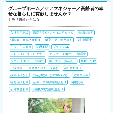
グループホーム／ケアマネジャー／高齢者の幸
せな暮らしに貢献しませんか？
ミモザ川崎たちばな
入社日応相談
職場見学OKまたは説明会あり
未経験歓迎
経験者・有資格者歓迎
新卒・第二新卒歓迎
女性活躍中
主婦・主夫歓迎
学歴不問
ブランクOK
ミドル（40代～）活躍中
エルダー（50代～）活躍中
シニア（60代～）活躍中
ボーナス・賞与あり
禁煙・分煙
上場企業・上場企業のグループ会社
自転車通勤OK
残業ほぼなし
残業少なめ（月20h未満）
交通費支給
社会保険あり
産休・育休取得実績あり
制服貸与
研修制度あり
資格取得支援制度あり