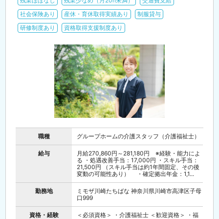
残業ほぼなし
残業少なめ（月20h未満）
交通費支給
社会保険あり
産休・育休取得実績あり
制服貸与
研修制度あり
資格取得支援制度あり
職種
グループホームの介護スタッフ（介護福祉士）
給与
月給270,860円～281,180円 ※経験・能力によ
る ・処遇改善手当：17,000円 ・スキル手当：
21,500円 （スキル手当は約1年間固定、その後
変動の可能性あり） ・確定拠出年金：1,1...
勤務地
ミモザ川崎たちばな 神奈川県川崎市高津区子母
口999
資格・経験
＜必須資格＞ ・介護福祉士 ＜歓迎資格＞ ・福