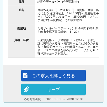
職種
訪問介護ヘルパー（介護福祉士）
給与
月給274,360円～284,680円 ※資格・経験・能
力による 介護福祉士：274,360円～ 処遇改善手
当：17,000円 スキル手当：25,000円 （スキル
手当は約1年間固定、その後変動の...
勤務地
ミモザヘルパーステーション川崎平間 神奈川県
川崎市中原区田尻町64－1－204
資格・経験
＜必須資格＞ ・介護福祉士 ＜歓迎＞ ・訪問介
護に興味のある方 ・在宅サービスに関心のある
方 ・施設系サービスでの経験がおありで、在宅
サービスでの経験を積みたい方 ・一人ひとりに
寄り添ったケアを望ん...
この求人を詳しく見る
キープ
応募可能期間 ： 2026-06-05 ～ 2030-12-31