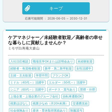
キープ
応募可能期間 ： 2026-06-05 ～ 2030-12-31
ケアマネジャー／未経験者歓迎／高齢者の幸せ
な暮らしに貢献しませんか？
ミモザ白寿庵大倉山
入社日応相談
職場見学OKまたは説明会あり
未経験歓迎
経験者・有資格者歓迎
新卒・第二新卒歓迎
女性活躍中
主婦・主夫歓迎
学歴不問
ブランクOK
ミドル（40代～）活躍中
エルダー（50代～）活躍中
シニア（60代～）活躍中
ボーナス・賞与あり
禁煙・分煙
上場企業・上場企業のグループ会社
自転車通勤OK
残業ほぼなし
残業少なめ（月20h未満）
交通費支給
社会保険あり
産休・育休取得実績あり
制服貸与