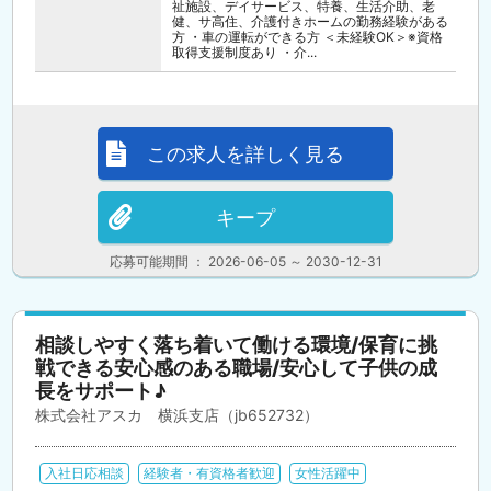
祉施設、デイサービス、特養、生活介助、老
健、サ高住、介護付きホームの勤務経験がある
方 ・車の運転ができる方 ＜未経験OK＞※資格
取得支援制度あり ・介...
この求人を詳しく見る
キープ
応募可能期間 ： 2026-06-05 ～ 2030-12-31
相談しやすく落ち着いて働ける環境/保育に挑
戦できる安心感のある職場/安心して子供の成
長をサポート♪
株式会社アスカ 横浜支店（jb652732）
入社日応相談
経験者・有資格者歓迎
女性活躍中