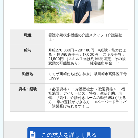
職種
看護小規模多機能の介護スタッフ（介護福祉
士）
給与
月給270,860円～281,180円 ※経験・能力によ
る ・処遇改善手当：17,000円 ・スキル手当：
21,500円 （スキル手当は約1年間固定、その後
変動の可能性あり） ・確定拠出年金：1,1...
勤務地
ミモザ川崎たちばな 神奈川県川崎市高津区子母
口999
資格・経験
＜必須資格＞ ・介護福祉士 ＜歓迎資格＞ ・福
祉施設、デイサービス、特養、生活介助、老
健、サ高住、介護付きホームの勤務経験がある
方 ・車の運転ができる方 ※ペーパードライバ
ー講習受けられます！ ...
この求人を詳しく見る