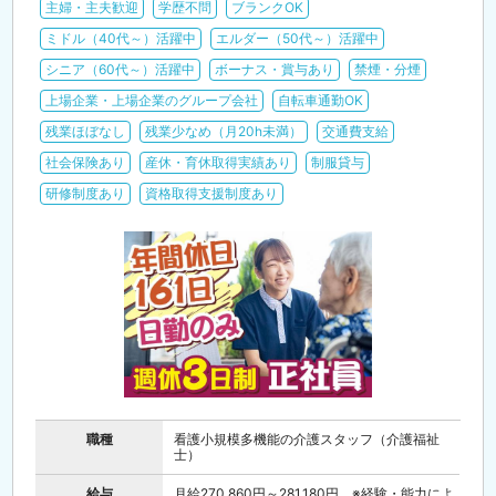
主婦・主夫歓迎
学歴不問
ブランクOK
ミドル（40代～）活躍中
エルダー（50代～）活躍中
シニア（60代～）活躍中
ボーナス・賞与あり
禁煙・分煙
上場企業・上場企業のグループ会社
自転車通勤OK
残業ほぼなし
残業少なめ（月20h未満）
交通費支給
社会保険あり
産休・育休取得実績あり
制服貸与
研修制度あり
資格取得支援制度あり
職種
看護小規模多機能の介護スタッフ（介護福祉
士）
給与
月給270,860円～281,180円 ※経験・能力によ