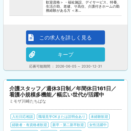
歓迎資格＞ ・福祉施設、デイサービス、特養、
生活介助、老健、サ高住、介護付きホームの勤
務経験がある方 ＜未...
この求人を詳しく見る
キープ
応募可能期間 ： 2026-06-05 ～ 2030-12-31
介護スタッフ／週休3日制／年間休日161日／
看護小規模多機能／幅広い世代が活躍中
ミモザ川崎たちばな
入社日応相談
職場見学OKまたは説明会あり
未経験歓迎
経験者・有資格者歓迎
新卒・第二新卒歓迎
女性活躍中