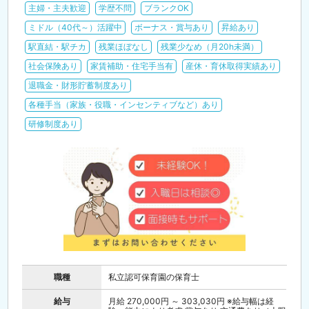
主婦・主夫歓迎
学歴不問
ブランクOK
ミドル（40代～）活躍中
ボーナス・賞与あり
昇給あり
駅直結・駅チカ
残業ほぼなし
残業少なめ（月20h未満）
社会保険あり
家賃補助・住宅手当有
産休・育休取得実績あり
退職金・財形貯蓄制度あり
各種手当（家族・役職・インセンティブなど）あり
研修制度あり
職種
私立認可保育園の保育士
給与
月給 270,000円 ～ 303,030円 ※給与幅は経