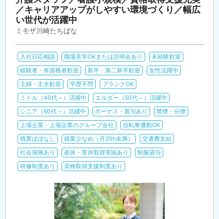
／キャリアアップがしやすい環境づくり／幅広
い世代が活躍中
ミモザ川崎たちばな
入社日応相談
職場見学OKまたは説明会あり
未経験歓迎
経験者・有資格者歓迎
新卒・第二新卒歓迎
女性活躍中
主婦・主夫歓迎
学歴不問
ブランクOK
ミドル（40代～）活躍中
エルダー（50代～）活躍中
シニア（60代～）活躍中
ボーナス・賞与あり
禁煙・分煙
上場企業・上場企業のグループ会社
自転車通勤OK
残業ほぼなし
残業少なめ（月20h未満）
交通費支給
社会保険あり
産休・育休取得実績あり
制服貸与
研修制度あり
資格取得支援制度あり