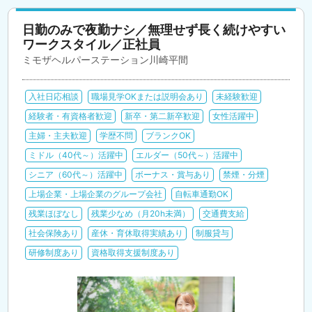
日勤のみで夜勤ナシ／無理せず長く続けやすい
ワークスタイル／正社員
ミモザヘルパーステーション川崎平間
入社日応相談
職場見学OKまたは説明会あり
未経験歓迎
経験者・有資格者歓迎
新卒・第二新卒歓迎
女性活躍中
主婦・主夫歓迎
学歴不問
ブランクOK
ミドル（40代～）活躍中
エルダー（50代～）活躍中
シニア（60代～）活躍中
ボーナス・賞与あり
禁煙・分煙
上場企業・上場企業のグループ会社
自転車通勤OK
残業ほぼなし
残業少なめ（月20h未満）
交通費支給
社会保険あり
産休・育休取得実績あり
制服貸与
研修制度あり
資格取得支援制度あり