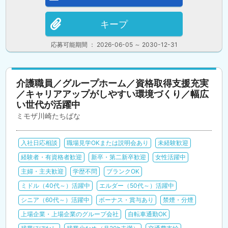
キープ
応募可能期間 ： 2026-06-05 ～ 2030-12-31
介護職員／グループホーム／資格取得支援充実
／キャリアアップがしやすい環境づくり／幅広
い世代が活躍中
ミモザ川崎たちばな
入社日応相談
職場見学OKまたは説明会あり
未経験歓迎
経験者・有資格者歓迎
新卒・第二新卒歓迎
女性活躍中
主婦・主夫歓迎
学歴不問
ブランクOK
ミドル（40代～）活躍中
エルダー（50代～）活躍中
シニア（60代～）活躍中
ボーナス・賞与あり
禁煙・分煙
上場企業・上場企業のグループ会社
自転車通勤OK