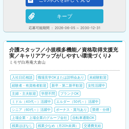
キープ
応募可能期間 ： 2026-06-05 ～ 2030-12-31
介護スタッフ／小規模多機能／資格取得支援充
実／キャリアアップがしやすい環境づくり♪
ミモザ白寿庵大倉山
入社日応相談
職場見学OKまたは説明会あり
未経験歓迎
経験者・有資格者歓迎
新卒・第二新卒歓迎
女性活躍中
主婦・主夫歓迎
学歴不問
ブランクOK
ミドル（40代～）活躍中
エルダー（50代～）活躍中
シニア（60代～）活躍中
ボーナス・賞与あり
禁煙・分煙
上場企業・上場企業のグループ会社
自転車通勤OK
残業ほぼなし
残業少なめ（月20h未満）
交通費支給