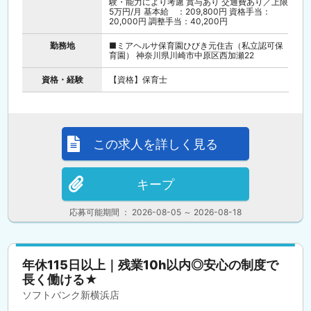
験・能力により考慮 賞与あり 交通費あり／上限
5万円/月 基本給 ：209,800円 資格手当：
20,000円 調整手当：40,200円
勤務地
■ミアヘルサ保育園ひびき元住吉（私立認可保
育園） 神奈川県川崎市中原区西加瀬22
資格・経験
【資格】保育士
この求人を詳しく見る
キープ
応募可能期間 ： 2026-08-05 ～ 2026-08-18
年休115日以上｜残業10h以内◎安心の制度で
長く働ける★
ソフトバンク新横浜店