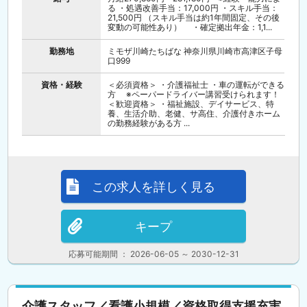
る ・処遇改善手当：17,000円 ・スキル手当：
21,500円 （スキル手当は約1年間固定、その後
変動の可能性あり） ・確定拠出年金：1,1...
勤務地
ミモザ川崎たちばな 神奈川県川崎市高津区子母
口999
資格・経験
＜必須資格＞ ・介護福祉士 ・車の運転ができる
方 ※ペーパードライバー講習受けられます！
＜歓迎資格＞ ・福祉施設、デイサービス、特
養、生活介助、老健、サ高住、介護付きホーム
の勤務経験がある方 ...
この求人を詳しく見る
キープ
応募可能期間 ： 2026-06-05 ～ 2030-12-31
介護スタッフ／看護小規模／資格取得支援充実