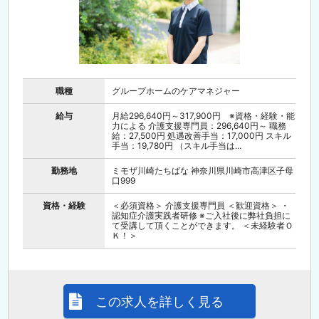
職種
グループホームのケアマネジャー
給与
月給296,640円～317,900円 ※資格・経験・能
力による 介護支援専門員：296,640円～ 職務
給：27,500円 処遇改善手当：17,000円 スキル
手当：19,780円 （スキル手当は...
勤務地
ミモザ川崎たちばな 神奈川県川崎市高津区子母
口999
資格・経験
＜必須資格＞ 介護支援専門員 ＜歓迎資格＞ ・
認知症介護実践者研修 ※ご入社後に弊社負担に
て受講して頂くことができます。 ＜未経験者Ｏ
Ｋ！＞
この求人を詳しく見る