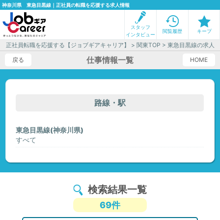
神奈川県 東急目黒線｜正社員の転職を応援する求人情報
スタッフ
閲覧履歴
キープ
インタビュー
正社員転職を応援する【ジョブギアキャリア】
>
関東TOP
> 東急目黒線の求人
仕事情報一覧
戻る
HOME
路線・駅
東急目黒線(神奈川県)
すべて
検索結果一覧
69件