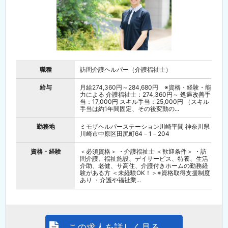
職種
訪問介護ヘルパー（介護福祉士）
給与
月給274,360円～284,680円 ※資格・経験・能
力による 介護福祉士：274,360円～ 処遇改善手
当：17,000円 スキル手当：25,000円 （スキル
手当は約1年間固定、その後変動の...
勤務地
ミモザヘルパーステーション川崎平間 神奈川県
川崎市中原区田尻町64－1－204
資格・経験
＜必須資格＞ ・介護福祉士 ＜歓迎条件＞ ・訪
問介護、福祉施設、デイサービス、特養、生活
介助、老健、サ高住、介護付きホームの勤務経
験がある方 ＜未経験OK！＞※資格取得支援制度
あり ・介護や福祉業...
この求人を詳しく見る