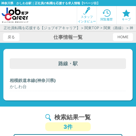
神奈川県 かしわ台駅｜正社員の転職を応援する求人情報【1ページ目】
スタッフ
閲覧履歴
キープ
インタビュー
正社員転職を応援する【ジョブギアキャリア】
>
関東TOP
>
関東（路線）
>
神
仕事情報一覧
戻る
HOME
路線・駅
相模鉄道本線(神奈川県)
かしわ台
検索結果一覧
3件