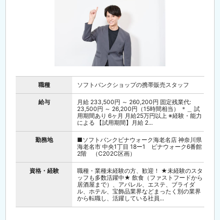
職種
ソフトバンクショップの携帯販売スタッフ
給与
月給 233,500円 ～ 260,200円 固定残業代:
23,500円 ～ 26,200円（15時間相当） ＊＿ 試
用期間あり 6ヶ月 月給25万円以上 ※経験・能力
による 【試用期間】月給 2...
勤務地
■ソフトバンクビナウォーク海老名店 神奈川県
海老名市 中央1丁目 18ー1 ビナウォーク6番館
2階 （C202C区画）
資格・経験
職種・業種未経験の方、歓迎！ ★未経験のスタ
ッフも多数活躍中★ 飲食（ファストフードから
居酒屋まで）、アパレル、エステ、ブライダ
ル、ホテル、宝飾品業界などまったく別の業界
から転職し、活躍している社員...