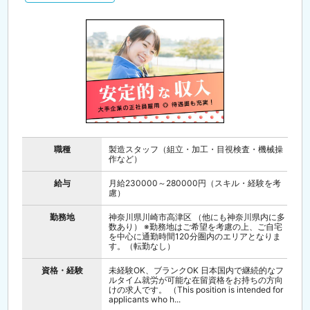
職種
製造スタッフ（組立・加工・目視検査・機械操
作など）
給与
月給230000～280000円（スキル・経験を考
慮）
勤務地
神奈川県川崎市高津区 （他にも神奈川県内に多
数あり） ※勤務地はご希望を考慮の上、ご自宅
を中心に通勤時間120分圏内のエリアとなりま
す。（転勤なし）
資格・経験
未経験OK、ブランクOK 日本国内で継続的なフ
ルタイム就労が可能な在留資格をお持ちの方向
けの求人です。 （This position is intended for
applicants who h...