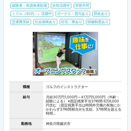
経験者・有資格者歓迎
女性活躍中
学歴不問
ミドル（40代～）活躍中
ボーナス・賞与あり
昇給あり
交通費支給
社会保険あり
社宅・寮あり
研修制度あり
職種
ゴルフのインストラクター
給与
月給30万円1,000円～41万円5,000円（年齢・
経験による） ※固定残業手当37時間 6万6,000
円含む （固定残業手当は時間外労働の有無にか
かわらず37時間相当分を支給。37時間を超える
時間...
勤務地
神奈川県藤沢市