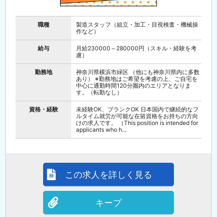
職種
製造スタッフ（組立・加工・目視検査・機械操
作など）
給与
月給230000～280000円（スキル・経験を考
慮）
勤務地
神奈川県横浜市緑区 （他にも神奈川県内に多数
あり） ※勤務地はご希望を考慮の上、ご自宅を
中心に通勤時間120分圏内のエリアとなりま
す。（転勤なし）
資格・経験
未経験OK、ブランクOK 日本国内で継続的なフ
ルタイム就労が可能な在留資格をお持ちの方向
けの求人です。 （This position is intended for
applicants who h...
この求人を詳しく見る
キープ