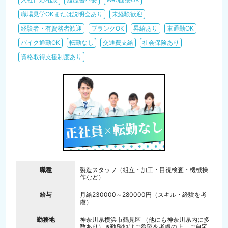
職場見学OKまたは説明会あり
未経験歓迎
経験者・有資格者歓迎
ブランクOK
昇給あり
車通勤OK
バイク通勤OK
転勤なし
交通費支給
社会保険あり
資格取得支援制度あり
職種
製造スタッフ（組立・加工・目視検査・機械操
作など）
給与
月給230000～280000円（スキル・経験を考
慮）
勤務地
神奈川県横浜市鶴見区 （他にも神奈川県内に多
数あり） ※勤務地はご希望を考慮の上、ご自宅