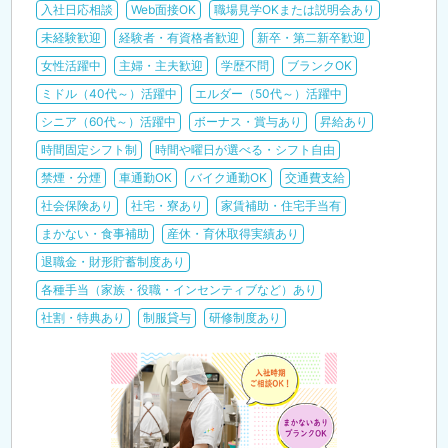
入社日応相談
Web面接OK
職場見学OKまたは説明会あり
未経験歓迎
経験者・有資格者歓迎
新卒・第二新卒歓迎
女性活躍中
主婦・主夫歓迎
学歴不問
ブランクOK
ミドル（40代～）活躍中
エルダー（50代～）活躍中
シニア（60代～）活躍中
ボーナス・賞与あり
昇給あり
時間固定シフト制
時間や曜日が選べる・シフト自由
禁煙・分煙
車通勤OK
バイク通勤OK
交通費支給
社会保険あり
社宅・寮あり
家賃補助・住宅手当有
まかない・食事補助
産休・育休取得実績あり
退職金・財形貯蓄制度あり
各種手当（家族・役職・インセンティブなど）あり
社割・特典あり
制服貸与
研修制度あり