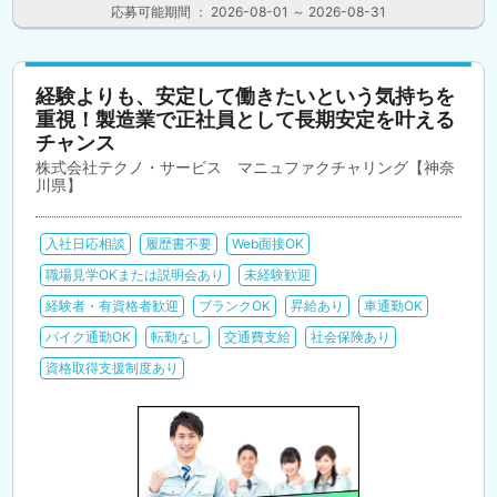
応募可能期間 ： 2026-08-01 ～ 2026-08-31
経験よりも、安定して働きたいという気持ちを
重視！製造業で正社員として長期安定を叶える
チャンス
株式会社テクノ・サービス マニュファクチャリング【神奈
川県】
入社日応相談
履歴書不要
Web面接OK
職場見学OKまたは説明会あり
未経験歓迎
経験者・有資格者歓迎
ブランクOK
昇給あり
車通勤OK
バイク通勤OK
転勤なし
交通費支給
社会保険あり
資格取得支援制度あり