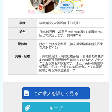
職種
福祉施設での調理師【正社員】
給与
月給24万円～27万円 ※給与は経験や前職給与に
応じて決定します。 賞与年2回
勤務地
はなことば鶴見寺尾 （神奈川県横浜市鶴見区東
寺尾2-17-12）
資格・経験
・調理師免許 ・調理経験必須 ・普通自動車免許
あれば尚可 調理師免許は持っているけどブラン
クがある方も大歓迎です。 また、高齢者施設や
保育園・学校・企業での集団給食などでの調理
経験が有る方や居酒屋・フ...
この求人を詳しく見る
キープ