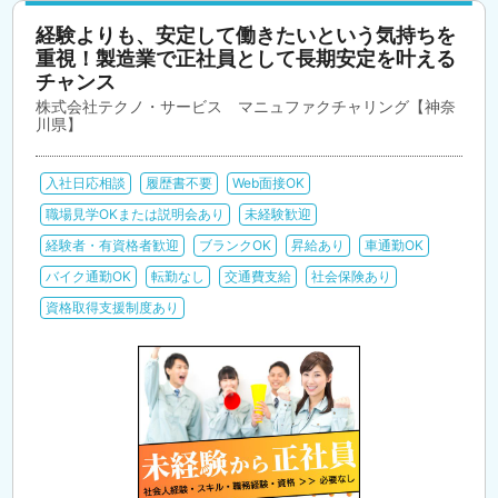
経験よりも、安定して働きたいという気持ちを
重視！製造業で正社員として長期安定を叶える
チャンス
株式会社テクノ・サービス マニュファクチャリング【神奈
川県】
入社日応相談
履歴書不要
Web面接OK
職場見学OKまたは説明会あり
未経験歓迎
経験者・有資格者歓迎
ブランクOK
昇給あり
車通勤OK
バイク通勤OK
転勤なし
交通費支給
社会保険あり
資格取得支援制度あり