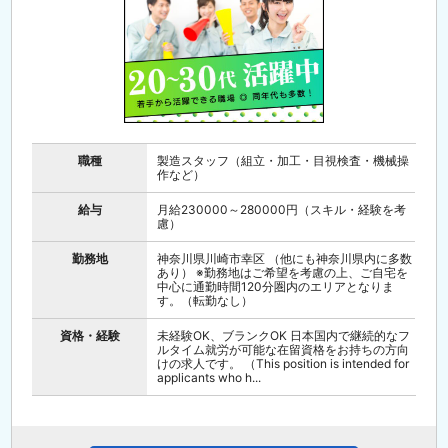
職種
製造スタッフ（組立・加工・目視検査・機械操
作など）
給与
月給230000～280000円（スキル・経験を考
慮）
勤務地
神奈川県川崎市幸区 （他にも神奈川県内に多数
あり） ※勤務地はご希望を考慮の上、ご自宅を
中心に通勤時間120分圏内のエリアとなりま
す。（転勤なし）
資格・経験
未経験OK、ブランクOK 日本国内で継続的なフ
ルタイム就労が可能な在留資格をお持ちの方向
けの求人です。 （This position is intended for
applicants who h...