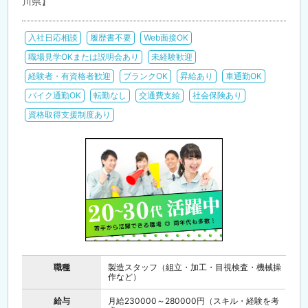
川県】
入社日応相談
履歴書不要
Web面接OK
職場見学OKまたは説明会あり
未経験歓迎
経験者・有資格者歓迎
ブランクOK
昇給あり
車通勤OK
バイク通勤OK
転勤なし
交通費支給
社会保険あり
資格取得支援制度あり
職種
製造スタッフ（組立・加工・目視検査・機械操
作など）
給与
月給230000～280000円（スキル・経験を考