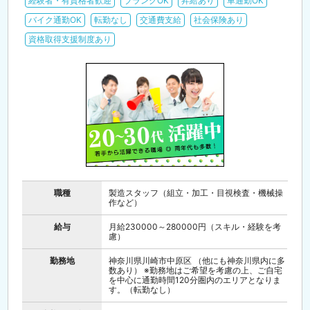
経験者・有資格者歓迎
ブランクOK
昇給あり
車通勤OK
バイク通勤OK
転勤なし
交通費支給
社会保険あり
資格取得支援制度あり
職種
製造スタッフ（組立・加工・目視検査・機械操
作など）
給与
月給230000～280000円（スキル・経験を考
慮）
勤務地
神奈川県川崎市中原区 （他にも神奈川県内に多
数あり） ※勤務地はご希望を考慮の上、ご自宅
を中心に通勤時間120分圏内のエリアとなりま
す。（転勤なし）