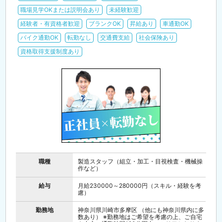
職場見学OKまたは説明会あり
未経験歓迎
経験者・有資格者歓迎
ブランクOK
昇給あり
車通勤OK
バイク通勤OK
転勤なし
交通費支給
社会保険あり
資格取得支援制度あり
職種
製造スタッフ（組立・加工・目視検査・機械操
作など）
給与
月給230000～280000円（スキル・経験を考
慮）
勤務地
神奈川県川崎市多摩区 （他にも神奈川県内に多
数あり） ※勤務地はご希望を考慮の上、ご自宅