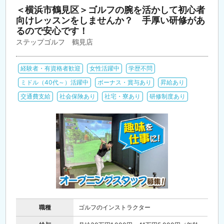
＜横浜市鶴見区＞ゴルフの腕を活かして初心者
向けレッスンをしませんか？ 手厚い研修があ
るので安心です！
ステップゴルフ 鶴見店
経験者・有資格者歓迎
女性活躍中
学歴不問
ミドル（40代～）活躍中
ボーナス・賞与あり
昇給あり
交通費支給
社会保険あり
社宅・寮あり
研修制度あり
職種
ゴルフのインストラクター