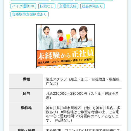
バイク通勤OK
転勤なし
交通費支給
社会保険あり
資格取得支援制度あり
職種
製造スタッフ（組立・加工・目視検査・機械操
作など）
給与
月給230000～280000円（スキル・経験を考
慮）
勤務地
神奈川県川崎市川崎区 （他にも神奈川県内に多
数あり） ※勤務地はご希望を考慮の上、ご自宅
を中心に通勤時間120分圏内のエリアとなりま
す。（転勤なし）
資格・経験
未経験OK、ブランクOK 日本国内で継続的なフ