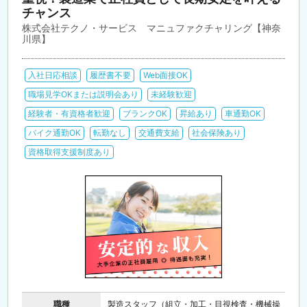
チャンス
株式会社テクノ・サービス マニュファクチャリング【神奈
川県】
入社日応相談
履歴書不要
Web面接OK
職場見学OKまたは説明会あり
未経験歓迎
経験者・有資格者歓迎
ブランクOK
昇給あり
車通勤OK
バイク通勤OK
転勤なし
交通費支給
社会保険あり
資格取得支援制度あり
職種
製造スタッフ（組立・加工・目視検査・機械操