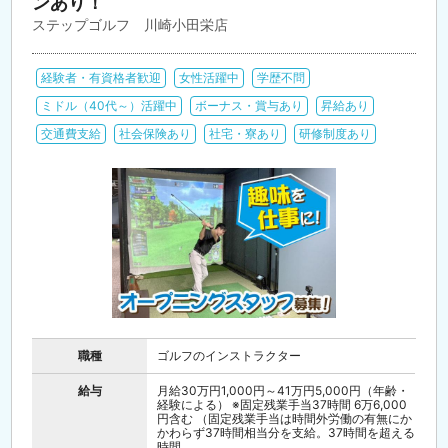
ンあり！
ステップゴルフ 川崎小田栄店
経験者・有資格者歓迎
女性活躍中
学歴不問
ミドル（40代～）活躍中
ボーナス・賞与あり
昇給あり
交通費支給
社会保険あり
社宅・寮あり
研修制度あり
職種
ゴルフのインストラクター
給与
月給30万円1,000円～41万円5,000円（年齢・
経験による） ※固定残業手当37時間 6万6,000
円含む （固定残業手当は時間外労働の有無にか
かわらず37時間相当分を支給。37時間を超える
時間...