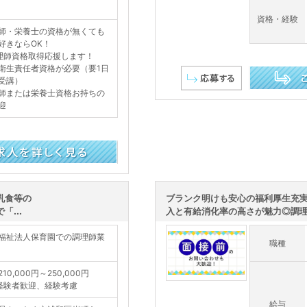
資格・経験
師・栄養士の資格が無くても
好きならOK！
理師資格取得応援します！
衛生責任者資格が必要（要1日
受講）
師または栄養士資格お持ちの
この求人を詳し
迎
乳食等の
ブランク明けも安心の福利厚生充実
...
入と有給消化率の高さが魅力◎調理・
福祉法人保育園での調理師業
職種
210,000円～250,000円
経験者歓迎、経験考慮
給与