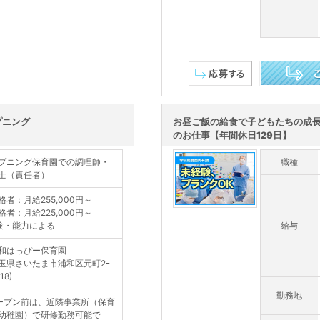
この求人を詳し
プニング
お昼ご飯の給食で子どもたちの成
のお仕事【年間休日129日】
プニング保育園での調理師・
職種
士（責任者）
格者：月給255,000円～
格者：月給225,000円～
験・能力による
給与
和はっぴー保育園
玉県さいたま市浦和区元町2ｰ
18)
勤務地
ープン前は、近隣事業所（保育
幼稚園）で研修勤務可能で