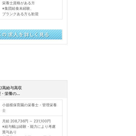
栄養士資格がある方
※集団給食未経験、
ブランクある方も歓迎
く見る
/高給与高収
栄養の...
小規模保育園の栄養士・管理栄養
士
月給 208,736円 ～ 231,100円
※給与幅は経験・能力により考慮
賞与あり