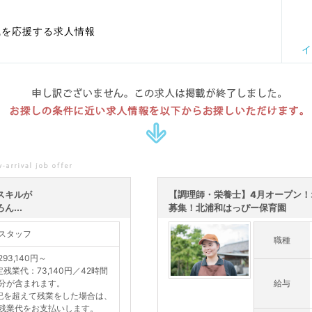
職を応援する求人情報
イ
申し訳ございません。この求人は掲載が終了しました。
お探しの条件に近い求人情報を以下からお探しいただけます。
スキルが
【調理師・栄養士】4月オープン！
...
募集！北浦和はっぴー保育園
スタッフ
職種
93,140円～
定残業代：73,140円／42時間
分が含まれます。
給与
記を超えて残業をした場合は、
残業代をお支払いします。