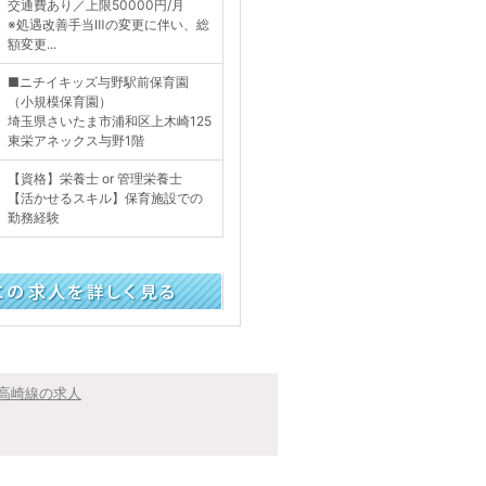
交通費あり／上限50000円/月
※処遇改善手当Ⅲの変更に伴い、総
額変更...
■ニチイキッズ与野駅前保育園
（小規模保育園）
埼玉県さいたま市浦和区上木崎125
東栄アネックス与野1階
【資格】栄養士 or 管理栄養士
【活かせるスキル】保育施設での
勤務経験
く見る
高崎線の求人