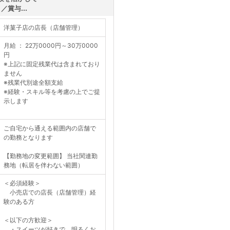
賞与...
洋菓子店の店長（店舗管理）
月給 ： 22万0000円～30万0000
円
※上記に固定残業代は含まれており
ません
※残業代別途全額支給
※経験・スキル等を考慮の上でご提
示します
ご自宅から通える範囲内の店舗で
の勤務となります
【勤務地の変更範囲】 当社関連勤
務地（転居を伴わない範囲）
＜必須経験＞
小売店での店長（店舗管理）経
験のある方
＜以下の方歓迎＞
・スイーツが好きで、明るくお