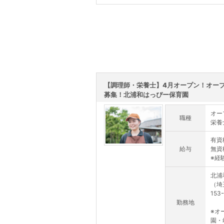
この求人を詳しく見る
【調理師・栄養士】4月オープン！オー
募集！北浦和はっぴー保育園
オー
職種
栄養
有資
給与
無資
※経
北浦
（埼
153ｰ
勤務地
※オ
園・