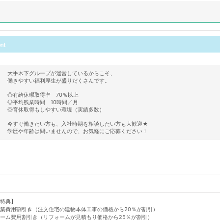
大手木下グループが運営しているからこそ、
働きやすい福利厚生が盛りだくさんです。
◎有給休暇取得率 70％以上
◎平均残業時間 10時間／月
◎育休取得もしやすい環境（実績多数）
今すぐ働きたい方も、入社時期を相談したい方も大歓迎★
学歴や年齢は問いませんので、お気軽にご応募ください！
特典】
築費用割引き（注文住宅の建物本体工事の価格から20％が割引）
ーム費用割引き（リフォームが見積もり価格から25％が割引）