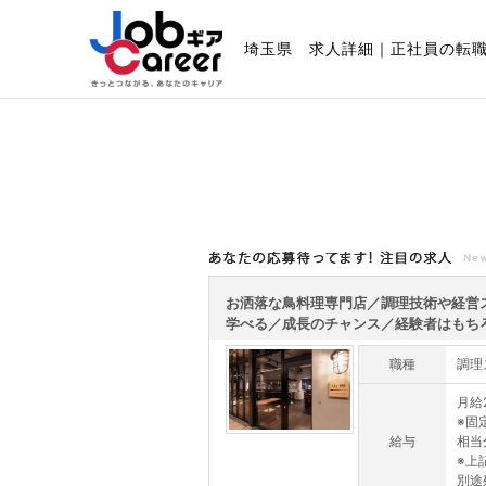
埼玉県 求人詳細｜正社員の転
あなたの応募待ってます!注目の求人
お洒落な鳥料理専門店／調理技術や経営
学べる／成長のチャンス／経験者はもちろん
職種
調理
月給2
※固
給与
相当
※上
別途