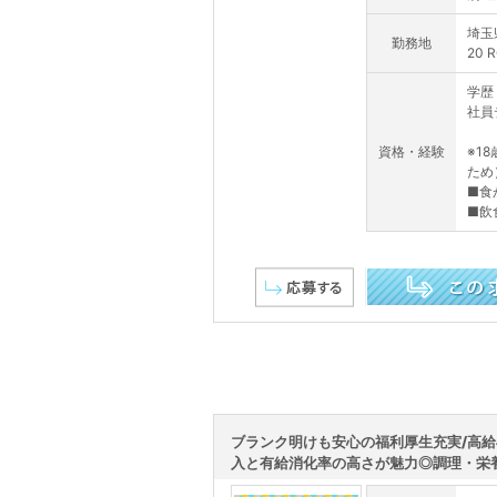
埼玉
勤務地
20 
学歴
社員
資格・経験
※1
ため
■食
■飲
この求人を詳しく見る
ブランク明けも安心の福利厚生充実/高
入と有給消化率の高さが魅力◎調理・栄養の