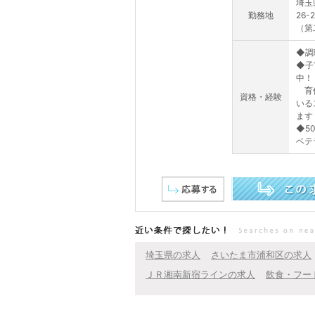
埼玉
勤務地
26-
（第
◆調
◆子
中！
育休
資格・経験
いる
ます
◆5
ベテ
この求人を詳しく見る
近い条件で探したい！
埼玉県の求人
さいたま市浦和区の求人
ＪＲ湘南新宿ラインの求人
飲食・フー