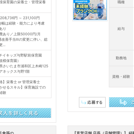
模保育園の栄養士・管理栄養
職種
208,736円 ～ 231,100円
与幅は経験・能力により考慮
あり
給与
費あり／上限50000円/月
遇改善手当Ⅲの変更に伴い、総
...
チイキッズ与野駅前保育園
勤務地
規模保育園）
県さいたま市浦和区上木崎125
アネックス与野1階
資格・経験
格】栄養士 or 管理栄養士
かせるスキル】保育施設での
経験
この求人を詳し
乳食等の
【直営店舗 店長（店舗管理）】 