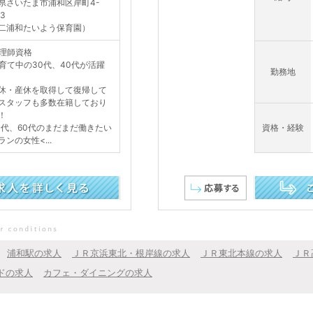
県さいたま市浦和区岸町4-
23
二浦和たいよう保育園）
理師資格
育て中の30代、40代が活躍
勤務地
・産休を取得して復帰して
スタッフも多数在籍しており
！
0代、60代のまだまだ働きたい
資格・経験
ランの女性<...
この求人を詳し
浦和駅の求人
ＪＲ京浜東北・根岸線の求人
ＪＲ東北本線の求人
ＪＲ
ドの求人
カフェ・ダイニングの求人