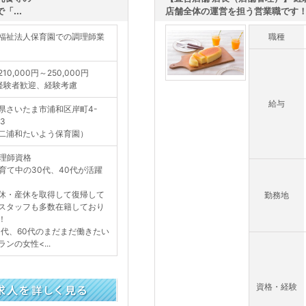
...
店舗全体の運営を担う営業職です！／
福祉法人保育園での調理師業
職種
210,000円～250,000円
経験者歓迎、経験考慮
給与
県さいたま市浦和区岸町4-
23
二浦和たいよう保育園）
理師資格
育て中の30代、40代が活躍
・産休を取得して復帰して
勤務地
スタッフも多数在籍しており
！
0代、60代のまだまだ働きたい
ランの女性<...
資格・経験