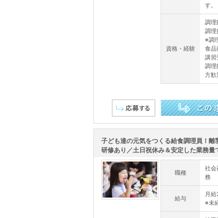
す。
調理
調理
※調
資格・経験
食品
講習
調理
方歓
この求人を詳しく見る
子ども達の元気をつくる給食調理員！離
研修あり／土日祝休み＆安定した業務量で「
社会
職種
務
月給
給与
※未