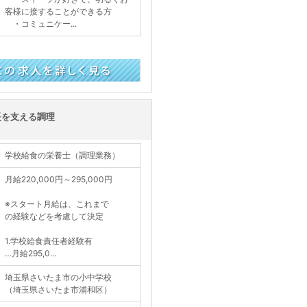
客様に接することができる方
・コミュニケー...
く見る
長を支える調理
学校給食の栄養士（調理業務）
月給220,000円～295,000円
※スタート月給は、これまで
の経験などを考慮して決定
1.学校給食責任者経験有
…月給295,0...
埼玉県さいたま市の小中学校
（埼玉県さいたま市浦和区）