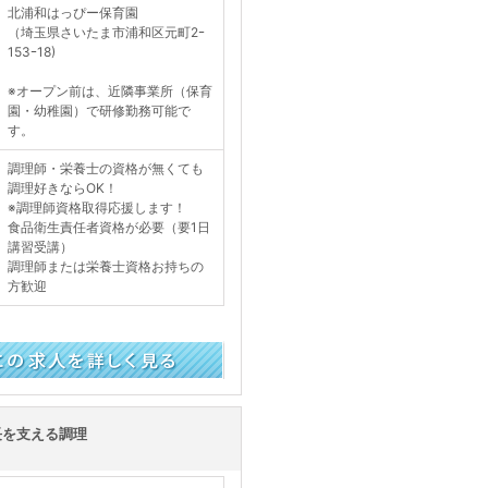
北浦和はっぴー保育園
（埼玉県さいたま市浦和区元町2ｰ
153ｰ18)
※オープン前は、近隣事業所（保育
園・幼稚園）で研修勤務可能で
す。
調理師・栄養士の資格が無くても
調理好きならOK！
※調理師資格取得応援します！
食品衛生責任者資格が必要（要1日
講習受講）
調理師または栄養士資格お持ちの
方歓迎
く見る
長を支える調理