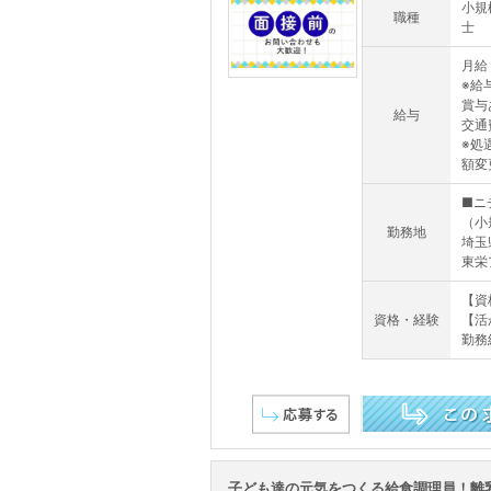
小規
職種
士
月給 
※給
賞与
給与
交通
※処
額変更
■ニ
（小
勤務地
埼玉
東栄
【資
資格・経験
【活
勤務
この求人を詳しく見る
子ども達の元気をつくる給食調理員！離