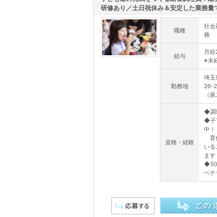
研修あり／土日祝休み＆安定した業務量で「
社会
職種
務
月給
給与
※未
埼玉
勤務地
26-
（第
◆調
◆子
中！
育休
資格・経験
いる
ます
◆5
ベテ