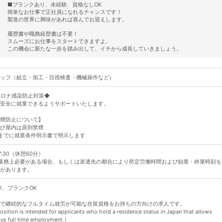
■ブランクあり、未経験、資格なしOK
簡単なお仕事で正社員になれるチャンスです！
製造の世界に興味があれば喜んでお迎えします。
履歴書や職務経歴書は不要！
スムーズにお仕事をスタートできますよ。
この機会に新たな一歩を踏み出して、イチから成長していきましょう。
ッフ（組立・加工・目視検査・機械操作など）
コロナ感染防止対策◆
安全に就業できるようサポートいたします。
煙防止について】
び屋内は原則禁煙
までに就業条件明示書で明示します
17:30（休憩60分）
業務上必要がある場合、もしくは派遣先の都合により所定労働時間および始業・終業時刻を
があります。
K、ブランクOK
で継続的なフルタイム就労が可能な在留資格をお持ちの方向けの求人です。
sition is intended for applicants who hold a residence status in Japan that allows
ous full time employment.）