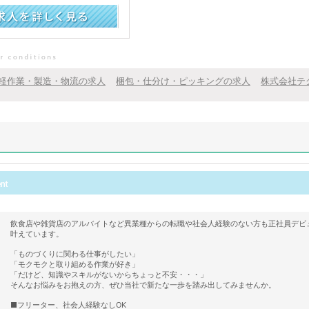
軽作業・製造・物流の求人
梱包・仕分け・ピッキングの求人
株式会社テ
飲食店や雑貨店のアルバイトなど異業種からの転職や社会人経験のない方も正社員デビ
叶えています。
「ものづくりに関わる仕事がしたい」
「モクモクと取り組める作業が好き」
「だけど、知識やスキルがないからちょっと不安・・・」
そんなお悩みをお抱えの方、ぜひ当社で新たな一歩を踏み出してみませんか。
■フリーター、社会人経験なしOK