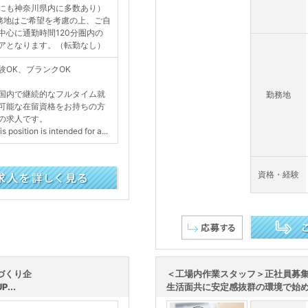
にも神奈川県内に多数あり）
務地はご希望を考慮の上、ご自
中心に通勤時間120分圏内の
アとなります。（転勤なし）
験OK、ブランクOK
国内で継続的なフルタイム就
勤務地
可能な在留資格をお持ちの方
の求人です。
 position is intended for a...
資格・経験
この求人を詳し
づくり企
＜工場内作業スタッフ＞正社員募
...
生活面共に安定感抜群の環境で始