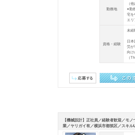
（他
勤務地
※勤
宅を
エリ
未経
日本
資格・経験
労が
向け
（This
この求人を詳しく見る
【機械設計】正社員／経験者歓迎／モノ
業／ヤリガイ有／横浜市都筑区／スキルUP