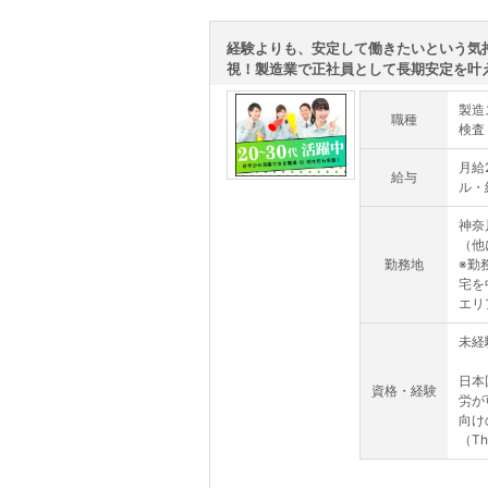
経験よりも、安定して働きたいという気
視！製造業で正社員として長期安定を叶える
製造
職種
検査
月給
給与
ル・
神奈
（他
勤務地
※勤
宅を
エリ
未経
日本
資格・経験
労が
向け
（This