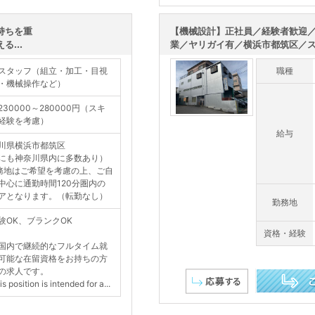
この求人を詳し
持ちを重
【機械設計】正社員／経験者歓迎
...
業／ヤリガイ有／横浜市都筑区／スキル
スタッフ（組立・加工・目視
職種
・機械操作など）
230000～280000円（スキ
経験を考慮）
給与
川県横浜市都筑区
にも神奈川県内に多数あり）
務地はご希望を考慮の上、ご自
中心に通勤時間120分圏内の
アとなります。（転勤なし）
勤務地
験OK、ブランクOK
資格・経験
国内で継続的なフルタイム就
可能な在留資格をお持ちの方
の求人です。
 position is intended for a...
この求人を詳し