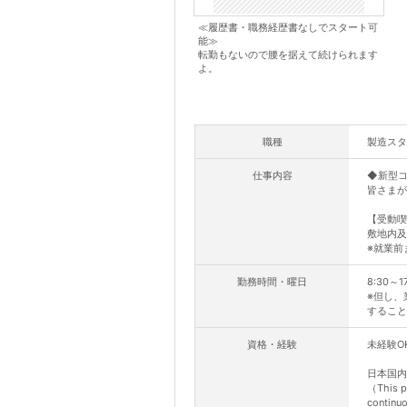
≪履歴書・職務経歴書なしでスタート可
能≫
転勤もないので腰を据えて続けられます
よ。
職種
製造スタ
仕事内容
◆新型
皆さまが
【受動喫
敷地内及
※就業前
勤務時間・曜日
8:30～
※但し、
すること
資格・経験
未経験O
日本国内
（This po
continu