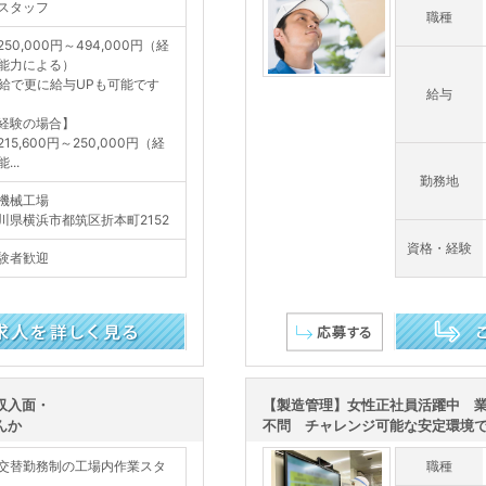
スタッフ
職種
50,000円～494,000円（経
能力による）
給で更に給与UPも可能です
給与
経験の場合】
15,600円～250,000円（経
...
勤務地
機械工場
川県横浜市都筑区折本町2152
資格・経験
験者歓迎
この求人を詳し
収入面・
【製造管理】女性正社員活躍中 
んか
不問 チャレンジ可能な安定環境で新
交替勤務制の工場内作業スタ
職種