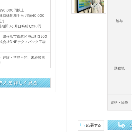
290,000円以上
律特殊勤務手当 月額40,000
含む）
給与
用期間3ヶ月は時給1,230円
川県横浜市都筑区池辺町3500
式会社DNPテクノパック工場
・経験・学歴不問、未経験者
！
勤務地
資格・経験