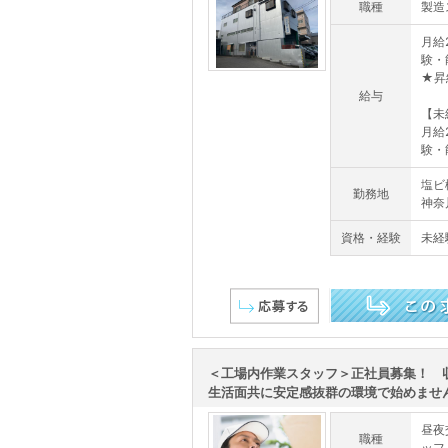
職種
製造
月給2
験・
★昇
給与
【未
月給2
験・能
塩ビ
勤務地
神奈
資格・経験
未経
この求人を詳しく見る
＜工場内作業スタッフ＞正社員募集！ 
生活面共に安定感抜群の環境で始めませ
昼夜
職種
ッフ