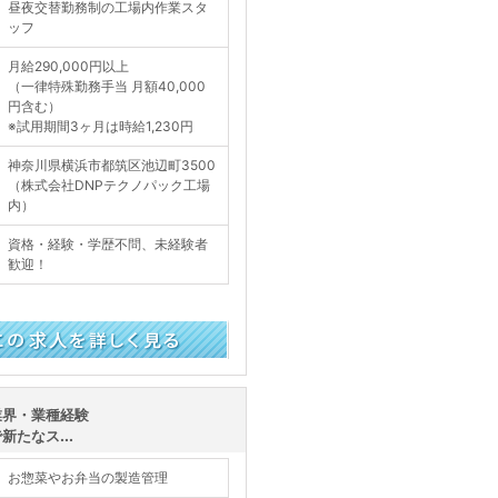
昼夜交替勤務制の工場内作業スタ
ッフ
月給290,000円以上
（一律特殊勤務手当 月額40,000
円含む）
※試用期間3ヶ月は時給1,230円
神奈川県横浜市都筑区池辺町3500
（株式会社DNPテクノパック工場
内）
資格・経験・学歴不問、未経験者
歓迎！
く見る
業界・業種経験
たなス...
お惣菜やお弁当の製造管理