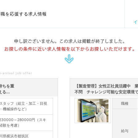
転職を応援する求人情報
イ
申し訳ございません。この求人は掲載が終了しました。
お探しの条件に近い求人情報を以下からお探しいただけます。
持ちを重
【製造管理】女性正社員活躍中 
...
不問 チャレンジ可能な安定環境で新
スタッフ（組立・加工・目視
職種
・機械操作など）
230000～280000円（スキ
経験を考慮）
給与
川県横浜市都筑区