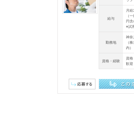
月給
（一
給与
円
※試
神奈
勤務地
（株
内）
資格
資格・経験
歓迎
この求人を詳しく見る