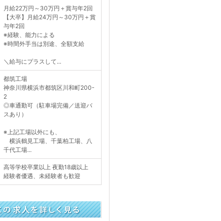
月給22万円～30万円＋賞与年2回
【大卒】月給24万円～30万円＋賞
与年2回
※経験、能力による
※時間外手当は別途、全額支給
＼給与にプラスして...
都筑工場
神奈川県横浜市都筑区川和町200-
2
◎車通勤可（駐車場完備／送迎バ
スあり）
※上記工場以外にも、
横浜鶴見工場、千葉柏工場、八
千代工場...
高等学校卒業以上 夜勤18歳以上
経験者優遇、未経験者も歓迎