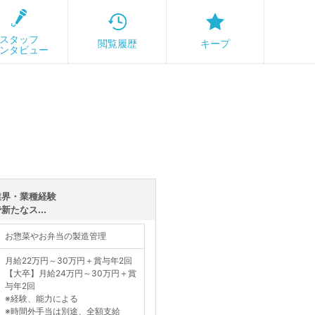
スタッフ
閲覧履歴
キープ
ンタビュー
業界・業種経験
たなス...
お惣菜やお弁当の製造管理
月給22万円～30万円＋賞与年2回
【大卒】月給24万円～30万円＋賞
与年2回
※経験、能力による
※時間外手当は別途、全額支給