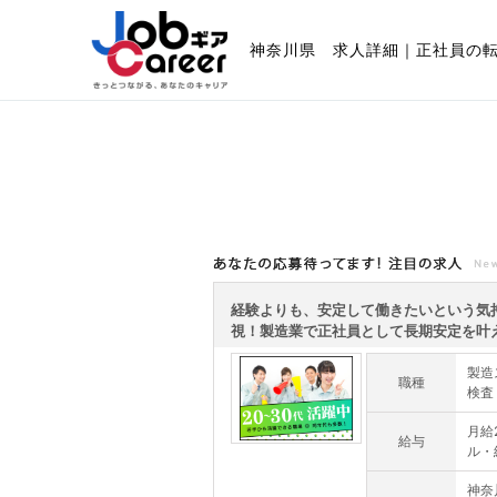
神奈川県 求人詳細｜正社員の
あなたの応募待ってます!注目の求人
経験よりも、安定して働きたいという気
視！製造業で正社員として長期安定を叶える
製造
職種
検査
月給
給与
ル・
神奈