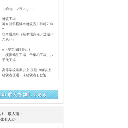
＼給与にプラスして...
都筑工場
神奈川県横浜市都筑区川和町200-
2
◎車通勤可（駐車場完備／送迎バ
スあり）
※上記工場以外にも、
横浜鶴見工場、千葉柏工場、八
千代工場...
高等学校卒業以上 夜勤18歳以上
経験者優遇、未経験者も歓迎
く見る
集！ 収入面・
めませんか