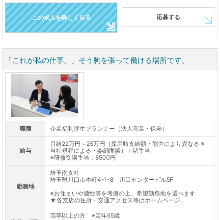
応募する
この求人を詳しく見る
「これが私の仕事。」そう胸を張って働ける場所です。
職種
企業福利厚生プランナー（法人営業・保全）
月給22万円～25万円（採用時支給額・能力により異なる ※
給与
当社規程による・委細面談）＋諸手当
※研修受講手当：8500円
埼玉南支社
埼玉県川口市本町4-1-8 川口センタービル5F
勤務地
※お住まいや適性等を考慮の上、希望勤務地を選べます
★各支店の住所・交通アクセス等はホームページ...
高卒以上の方 ※定年65歳