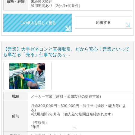
資格・経験
未経験大歓迎
試用期間あり（2か月※同条件）
応募する
この求人を詳しく見る
【営業】大手ゼネコンと直接取引。だから安心！営業といって
も単なる「売る」仕事ではあり...
職種
メーカー営業（建材・金属製品の提案営業）
月給300,000円～500,000円＋諸手当（経験・能力等によ
る）
※試用期間2ヶ月有（個人差で期間は短縮されます）
給与
（年収例）
1年目 ...