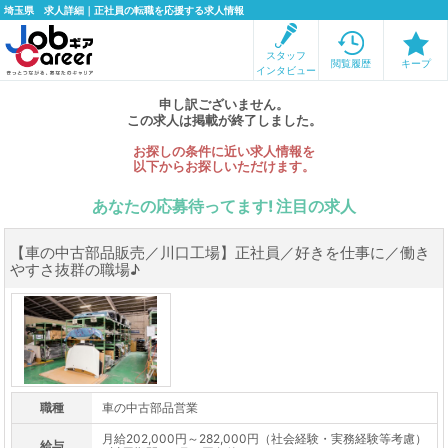
埼玉県 求人詳細｜正社員の転職を応援する求人情報
スタッフ
閲覧履歴
キープ
インタビュー
申し訳ございません。
この求人は掲載が終了しました。
お探しの条件に近い求人情報を
以下からお探しいただけます。
あなたの応募待ってます! 注目の求人
【車の中古部品販売／川口工場】正社員／好きを仕事に／働き
やすさ抜群の職場♪
職種
車の中古部品営業
月給202,000円～282,000円（社会経験・実務経験等考慮）
給与