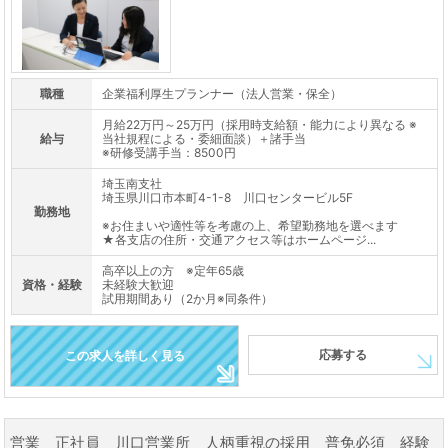
職種
企業福利厚生プランナー（法人営業・保全）
月給22万円～25万円（採用時支給額・能力により異なる ※
給与
当社規程による・委細面談）＋諸手当
※研修受講手当：8500円
埼玉南支社
埼玉県川口市本町4-1-8 川口センタービル5F
勤務地
※お住まいや適性等を考慮の上、希望勤務地を選べます
★各支店の住所・交通アクセス等はホームページ...
高卒以上の方 ※定年65歳
資格・経験
未経験大歓迎
試用期間あり（2か月※同条件）
応募する
この求人を詳しく見る
営業 正社員 川口営業所 人柄重視の採用 普免必須 経験