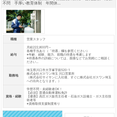
不問 手厚い教育体制 年間休...
職種
営業スタッフ
月給222,800円～
各種手当あり（「待遇」欄を参照ください）
給与
※年齢、経験、能力、前職の待遇を考慮します
※待遇条件の詳細については、面接などでお気軽にご相談く
ださい...
埼玉県川口市大字峯字前520-1
株式会社ガスワン埼玉 川口営業所
勤務地
（株式会社サイサンに入社後、すぐに株式会社ガスワン埼玉
への出向となります。）
学歴不問・未経験者OK！
【必須】普通自動車運転免許
資格・経験
【優遇】高圧ガス販売主任者・石油ガス設備士・ガス主任技
術者等
※資格取得支援制度有り