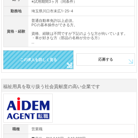
※試用期間3ヶ月（同条件）
勤務地
埼玉県川口市末広1-25-4
普通自動車免許以上必須。
PCの基本操作ができる方。
資格・経験
資格、経験は不問ですが下記のような方が向いています。
・車が好きな方（部品の名称が分かる方）
...
応募する
この求人を詳しく見る
福祉用具を取り扱う社会貢献度の高い企業です
職種
営業職