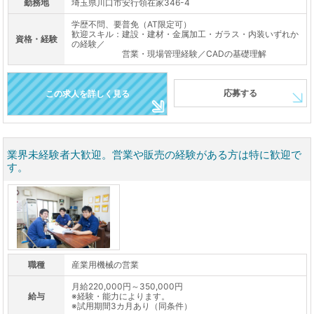
勤務地
埼玉県川口市安行領在家346-4
学歴不問、要普免（AT限定可）
歓迎スキル：建設・建材・金属加工・ガラス・内装いずれか
資格・経験
の経験／
営業・現場管理経験／CADの基礎理解
応募する
この求人を詳しく見る
業界未経験者大歓迎。営業や販売の経験がある方は特に歓迎で
す。
職種
産業用機械の営業
月給220,000円～350,000円
給与
※経験・能力によります。
※試用期間3カ月あり（同条件）