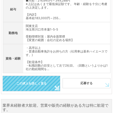
■月給：216,640円～349,288円
※上記はあくまで最低保証額です。 年齢・経験を十分に考慮
の上決定します。
給与
【内訳】
基本給183,000円～255...
関東支店
埼玉県川口市本蓮1-5-5
勤務地
受動喫煙対策：屋内全面禁煙
【変更の範囲：会社の定める場所】
・高卒以上
・普通自動車免許をお持ちの方（社用車は基本ハイエースで
す。)
資格・経験
【歓迎条件】
・転職回数の目安として次で2社目。（回数というよりかは1
社の勤続期間を...
応募する
この求人を詳しく見る
業界未経験者大歓迎。営業や販売の経験がある方は特に歓迎で
す。