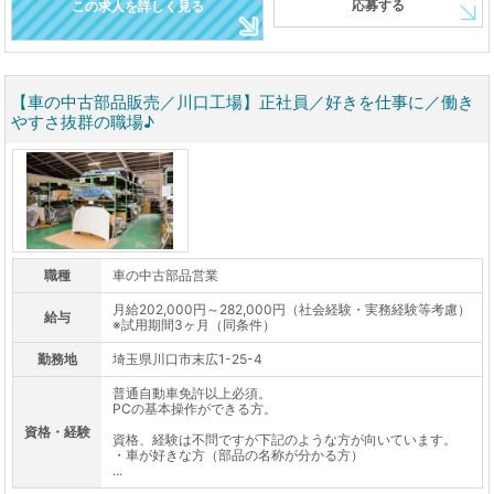
応募する
この求人を詳しく見る
【車の中古部品販売／川口工場】正社員／好きを仕事に／働き
やすさ抜群の職場♪
職種
車の中古部品営業
月給202,000円～282,000円（社会経験・実務経験等考慮）
給与
※試用期間3ヶ月（同条件）
勤務地
埼玉県川口市末広1-25-4
普通自動車免許以上必須。
PCの基本操作ができる方。
資格・経験
資格、経験は不問ですが下記のような方が向いています。
・車が好きな方（部品の名称が分かる方）
...