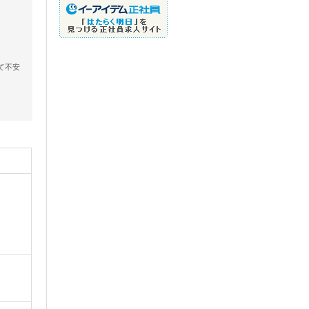
て不安
、