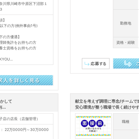
川県川崎市中原区下沼部１
３
須】
勤務地
歳以下の方(例外事由1号)
下の方優遇】
理師免許をお持ちの方
資格・経験
養士資格をお持ちの方
KYOU...
この求人を詳し
活かして
献立を考えず調理に専念/チームで
..
安心環境が整う職場で長く続けやすい
子店の店長（店舗管理）
職種
： 22万0000円～30万0000