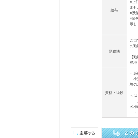
※上
ませ
給与
※残
※経
示し
ご自
の勤
勤務地
【勤
務地
＜必
小売
験の
資格・経験
＜以
・ス
客様
・コ