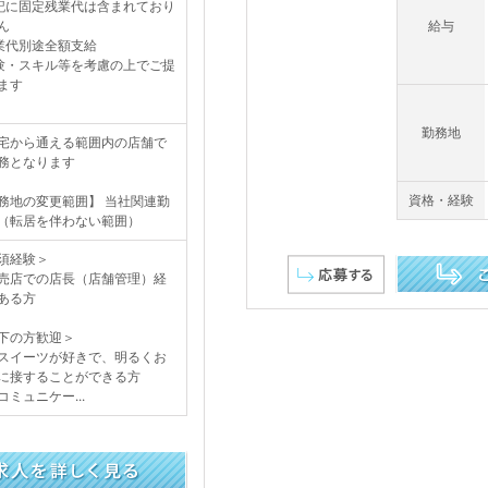
記に固定残業代は含まれており
ん
給与
業代別途全額支給
験・スキル等を考慮の上でご提
ます
勤務地
宅から通える範囲内の店舗で
務となります
資格・経験
務地の変更範囲】 当社関連勤
（転居を伴わない範囲）
須経験＞
店での店長（店舗管理）経
ある方
この求人を詳し
下の方歓迎＞
イーツが好きで、明るくお
に接することができる方
ミュニケー...