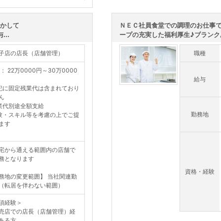
活かして
ＮＥＣ社員食堂での調理のお仕事で
..
ープの充実した福利厚生♪ブランクあ
子店の店長（店舗管理）
職種
： 22万0000円～30万0000
給与
記に固定残業代は含まれており
ん
業代別途全額支給
勤務地
験・スキル等を考慮の上でご提
ます
宅から通える範囲内の店舗で
務となります
資格・経験
務地の変更範囲】 当社関連勤
（転居を伴わない範囲）
須経験＞
店での店長（店舗管理）経
ある方