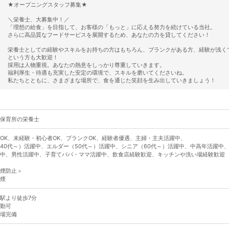
★オープニングスタッフ募集★
＼栄養士、大募集中！／
「理想の給食」を目指して、お客様の「もっと」に応える努力を続けている当社。
さらに高品質なフードサービスを展開するため、あなたの力を貸してください！
栄養士としての経験やスキルをお持ちの方はもちろん、ブランクがある方、経験が浅く
という方も大歓迎！
採用は人物重視。あなたの熱意をしっかり尊重していきます。
福利厚生・待遇も充実した安定の環境で、スキルを磨いてくださいね。
私たちとともに、さまざまな場所で、食を通じた笑顔を生み出していきましょう！
保育所の栄養士
OK、未経験・初心者OK、ブランクOK、経験者優遇、主婦・主夫活躍中、
40代～）活躍中、エルダー（50代～）活躍中、シニア（60代～）活躍中、中高年活躍中
中、男性活躍中、子育てパパ・ママ活躍中、飲食店経験歓迎、キッチンや洗い場経験歓迎
煙防止＞
煙
駅より徒歩7分
勤可
場完備