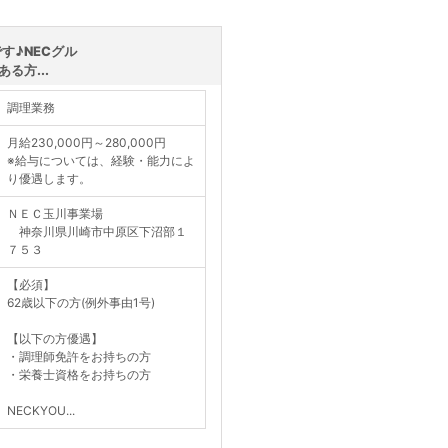
す♪NECグル
る方...
調理業務
月給230,000円～280,000円
※給与については、経験・能力によ
り優遇します。
ＮＥＣ玉川事業場
神奈川県川崎市中原区下沼部１
７５３
【必須】
62歳以下の方(例外事由1号)
【以下の方優遇】
・調理師免許をお持ちの方
・栄養士資格をお持ちの方
NECKYOU...