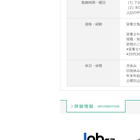
勤務時間・曜日
［1］7:
［2］8:
上記の中
資格・経験
栄養士免
栄養士や
現職・前
皆様のご
※栄養士
※20代
休日・休暇
月休み 
日祝休み
年末年始
土曜日は
詳細情報