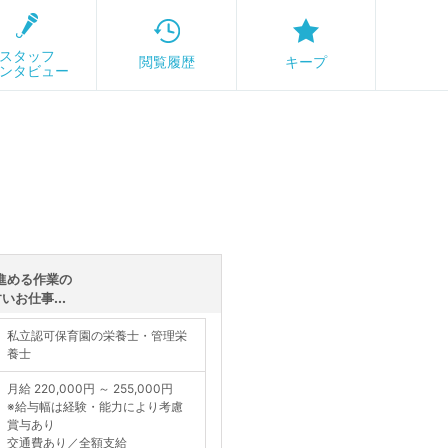
スタッフ
閲覧履歴
キープ
ンタビュー
進める作業の
お仕事...
私立認可保育園の栄養士・管理栄
養士
月給 220,000円 ～ 255,000円
※給与幅は経験・能力により考慮
賞与あり
交通費あり／全額支給