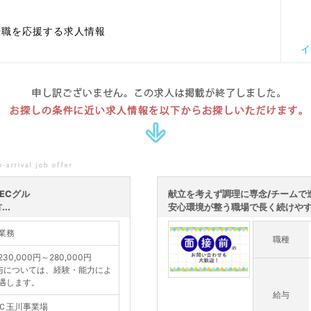
転職を応援する求人情報
イ
申し訳ございません。この求人は掲載が終了しました。
お探しの条件に近い求人情報を以下からお探しいただけます。
ECグル
献立を考えず調理に専念/チームで
..
安心環境が整う職場で長く続けやすい
業務
職種
30,000円～280,000円
与については、経験・能力によ
遇します。
給与
Ｃ玉川事業場