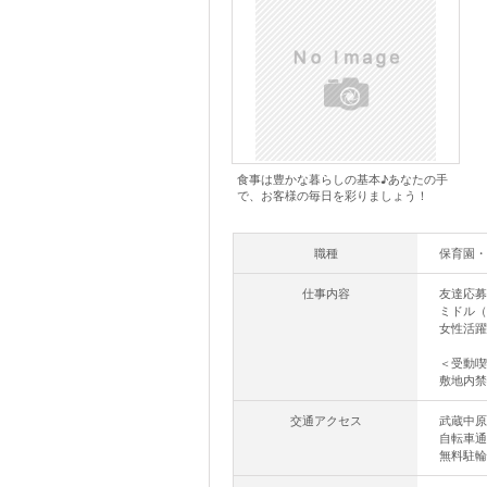
食事は豊かな暮らしの基本♪あなたの手
で、お客様の毎日を彩りましょう！
職種
保育園・
仕事内容
友達応募
ミドル（
女性活躍
＜受動喫
敷地内禁
交通アクセス
武蔵中原
自転車通
無料駐輪