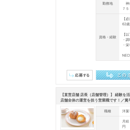
勤務地
神奈
７５
【必
62
【以
資格・経験
・調
・栄
NEC
この求人を詳しく見る
【直営店舗 店長（店舗管理）】 経験を
店舗全体の運営を担う営業職です！／賞与.
職種
洋菓
月給 
円