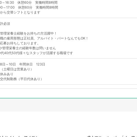
30～16:30 休憩60分 実働時間8時間
00～17:00 休憩60分 実働時間8時間
から交替シフトとなります
許必須
管理栄養士経験をお持ちの方活躍中！
職の雇用形態は正社員、アルバイト・パートなんでもOK！
応募お待ちしております。
や管理栄養士の経験年数は問いません
30代40代50代様々なスタッフが活躍する職場です
8日～10日 年間休日 123日
（土曜日は営業あり）
休みあり
交代制勤務（平日代休あり）