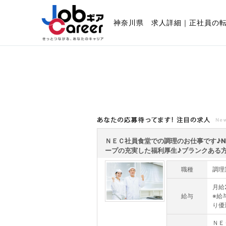
神奈川県 求人詳細｜正社員の
あなたの応募待ってます!注目の求人
ＮＥＣ社員食堂での調理のお仕事です♪N
ープの充実した福利厚生♪ブランクある方.
職種
調理
月給2
給与
※給
り優
ＮＥ