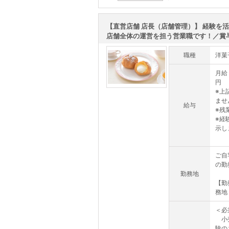
この求人を詳しく見る
【直営店舗 店長（店舗管理）】 経験を
店舗全体の運営を担う営業職です！／賞与.
職種
洋菓
月給 
円
※上
ませ
給与
※残
※経
示し
ご自
の勤
勤務地
【勤
務地
＜必
小売
験の