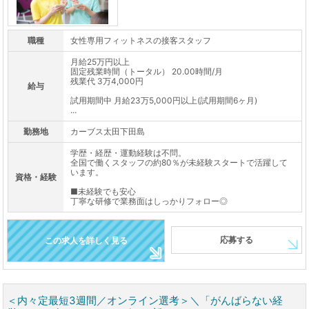
職種
女性専用フィットネスの接客スタッフ
月給25万円以上
固定残業時間（トータル） 20.00時間/月
残業代 3万4,000円
給与
試用期間中 月給23万5,000円以上(試用期間6ヶ月)
...
勤務地
カーブス太田下田島
学歴・経歴・運動経験は不問。
全国で働くスタッフの約80％が未経験スタートで活躍して
います。
資格・経験
■未経験でも安心
丁寧な研修で業務面はしっかりフォロー◎
応募する
この求人を詳しく見る
＜内々定最短3週間／オンライン選考＞＼「がんばらない経