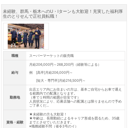
未経験、群馬・栃木へのU・Iターンも大歓迎！充実した福利厚
生のとりせんで正社員転職！
職種
スーパーマーケットの販売職
月給206,000円～268,200円（経験等による）
給与
例 [高卒]月給206,000円～
[短大・専門卒]月給216,500円～
出店エリア内にお住まいの方は、基本ご自宅からお車で通え
る範囲内での配属となります。
勤務地
（車で１時間の範囲が目安です）
人員状況により、応募店舗への配属とは限りませんので予め
ご了承くだ...
★未経験の方も大歓迎！
★年齢は、長期勤続によるキャリア形成を図るため、35歳
資格・経験
までとさせていただきます。
※職務経験不問（省令3号のイ）