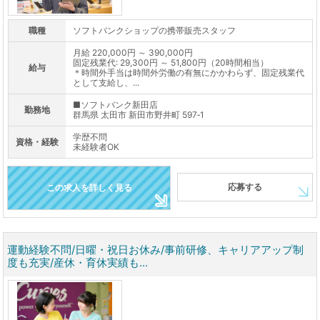
職種
ソフトバンクショップの携帯販売スタッフ
月給 220,000円 ～ 390,000円
固定残業代: 29,300円 ～ 51,800円（20時間相当）
給与
＊時間外手当は時間外労働の有無にかかわらず、固定残業代
として支給し、...
■ソフトバンク新田店
勤務地
群馬県 太田市 新田市野井町 597‐1
学歴不問
資格・経験
未経験者OK
応募する
この求人を詳しく見る
運動経験不問/日曜・祝日お休み/事前研修、キャリアアップ制
度も充実/産休・育休実績も...