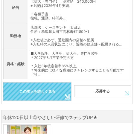
【短大・専門卒】 基本給 240,000円
※上記は2026年4月実績。
給与
・各種手当
役職、通勤、時間外...
店舗名：ケーズデンキ 太田店
住所：群馬県太田市高林寿町1809-1
勤務地
※入社後は必ず、通勤圏内の店舗へ配属
※入社時の人員状況により、近隣の他店舗へ配属される...
■大学院生、大学生、短大生、専門学校生
＊2027年3月卒業予定の方
資格・経験
＊入社3年後定着率85%以上。
＊将来的には様々な職種にチャレンジすることも可能です
（社...
応募する
この求人を詳しく見る
年休120日以上◎やさしい研修でステップUP★