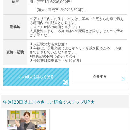
給与
例 [高卒]月給206,000円～
[短大・専門卒]月給216,500円～
出店エリア内にお住まいの方は、基本ご自宅からお車で通え
る範囲内での配属となります。
勤務地
（車で１時間の範囲が目安です）
人員状況により、応募店舗への配属とは限りませんので予め
ご了承くだ...
★未経験の方も大歓迎！
★年齢は、長期勤続によるキャリア形成を図るため、35歳
資格・経験
までとさせていただきます。
※職務経験不問（省令3号のイ）
★要普通自動車免許（AT限定可）
応募する
この求人を詳しく見る
年休120日以上◎やさしい研修でステップUP★