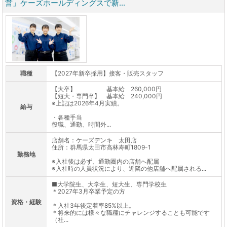
営」ケーズホールディングスで新...
職種
【2027年新卒採用】接客・販売スタッフ
【大卒】 基本給 260,000円
【短大・専門卒】 基本給 240,000円
※上記は2026年4月実績。
給与
・各種手当
役職、通勤、時間外...
店舗名：ケーズデンキ 太田店
住所：群馬県太田市高林寿町1809-1
勤務地
※入社後は必ず、通勤圏内の店舗へ配属
※入社時の人員状況により、近隣の他店舗へ配属される...
■大学院生、大学生、短大生、専門学校生
＊2027年3月卒業予定の方
資格・経験
＊入社3年後定着率85%以上。
＊将来的には様々な職種にチャレンジすることも可能です
（社...