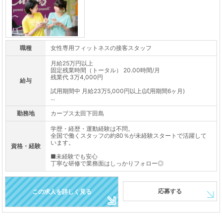
職種
女性専用フィットネスの接客スタッフ
月給25万円以上
固定残業時間（トータル） 20.00時間/月
残業代 3万4,000円
給与
試用期間中 月給23万5,000円以上(試用期間6ヶ月)
...
勤務地
カーブス太田下田島
学歴・経歴・運動経験は不問。
全国で働くスタッフの約80％が未経験スタートで活躍して
います。
資格・経験
■未経験でも安心
丁寧な研修で業務面はしっかりフォロー◎
応募する
この求人を詳しく見る