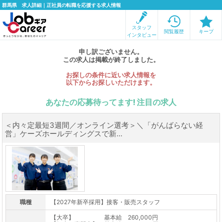
群馬県 求人詳細｜正社員の転職を応援する求人情報
スタッフ
閲覧履歴
キープ
インタビュー
申し訳ございません。
この求人は掲載が終了しました。
お探しの条件に近い求人情報を
以下からお探しいただけます。
あなたの応募待ってます! 注目の求人
＜内々定最短3週間／オンライン選考＞＼「がんばらない経
営」ケーズホールディングスで新...
職種
【2027年新卒採用】接客・販売スタッフ
【大卒】 基本給 260,000円