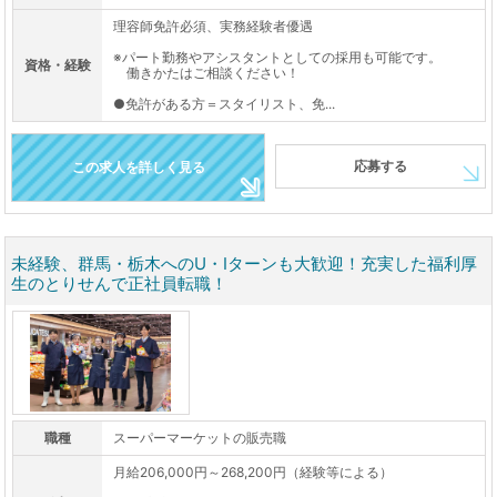
理容師免許必須、実務経験者優遇
※パート勤務やアシスタントとしての採用も可能です。
資格・経験
働きかたはご相談ください！
●免許がある方＝スタイリスト、免...
応募する
この求人を詳しく見る
未経験、群馬・栃木へのU・Iターンも大歓迎！充実した福利厚
生のとりせんで正社員転職！
職種
スーパーマーケットの販売職
月給206,000円～268,200円（経験等による）