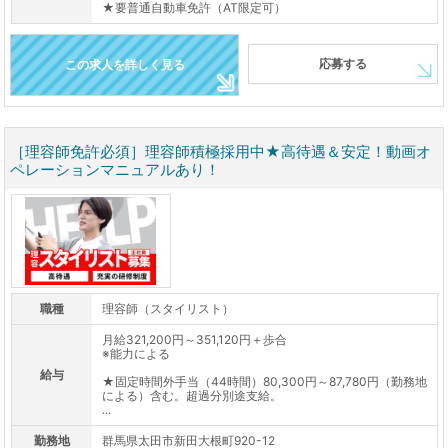
★要普通自動車免許（AT限定可）
応募する
この求人を詳しく見る
［理容師免許必須］理容師積極採用中★高待遇＆安定！動画オ
ペレーションマニュアルあり！
職種
理容師（スタイリスト）
月給321,200円～351,120円＋歩合
※能力による
給与
★固定時間外手当（44時間）80,300円～87,780円（勤務地
による）含む。超過分別途支給。
...
勤務地
群馬県太田市新田大根町920-12