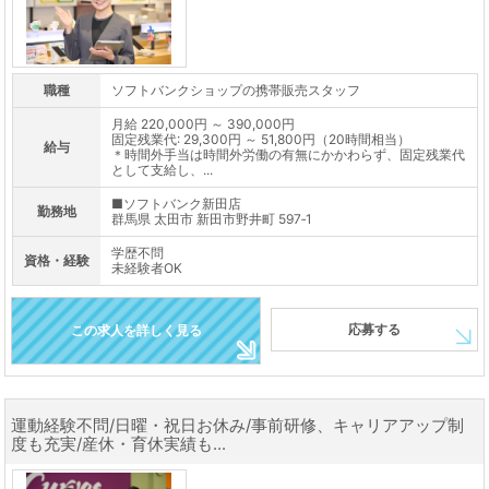
職種
ソフトバンクショップの携帯販売スタッフ
月給 220,000円 ～ 390,000円
固定残業代: 29,300円 ～ 51,800円（20時間相当）
給与
＊時間外手当は時間外労働の有無にかかわらず、固定残業代
として支給し、...
■ソフトバンク新田店
勤務地
群馬県 太田市 新田市野井町 597‐1
学歴不問
資格・経験
未経験者OK
応募する
この求人を詳しく見る
運動経験不問/日曜・祝日お休み/事前研修、キャリアアップ制
度も充実/産休・育休実績も...