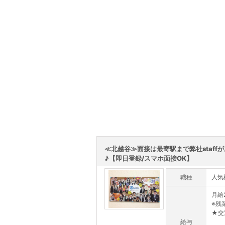
≪北越谷≫面接は最寄駅まで弊社staff
♪【即日登録/スマホ面接OK】
職種
人気
月給
※残
★交
給与