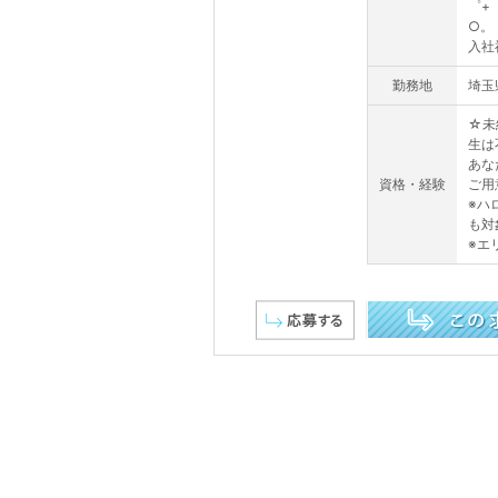
゜+
○。
入社
勤務地
埼玉
☆未
生は
あな
資格・経験
ご用
※ハ
も対
※エ
この求人を詳しく見る