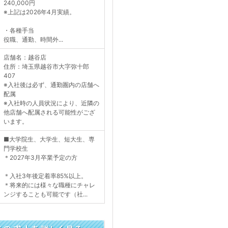
240,000円
※上記は2026年4月実績。
・各種手当
役職、通勤、時間外...
店舗名：越谷店
住所：埼玉県越谷市大字弥十郎
407
※入社後は必ず、通勤圏内の店舗へ
配属
※入社時の人員状況により、近隣の
他店舗へ配属される可能性がござ
います。
■大学院生、大学生、短大生、専
門学校生
＊2027年3月卒業予定の方
＊入社3年後定着率85%以上。
＊将来的には様々な職種にチャレ
ンジすることも可能です（社...