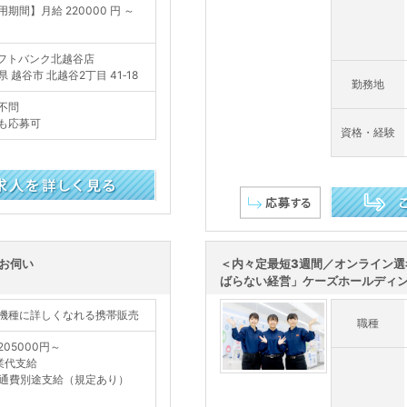
用期間】月給 220000 円 ～
フトバンク北越谷店
 越谷市 北越谷2丁目 41‐18
勤務地
不問
も応募可
資格・経験
この求人を詳し
がお伺い
＜内々定最短3週間／オンライン選
ばらない経営」ケーズホールディング
機種に詳しくなれる携帯販売
職種
205000円～
業代支給
通費別途支給（規定あり）