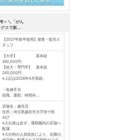
く見る
考＞＼「がん
スで新...
【2027年新卒採用】接客・販売ス
タッフ
【大卒】 基本給
260,000円
【短大・専門卒】 基本給
240,000円
※上記は2026年4月実績。
・各種手当
役職、通勤、時間外...
店舗名：越谷店
住所：埼玉県越谷市大字弥十郎
407
※入社後は必ず、通勤圏内の店舗へ
配属
※入社時の人員状況により、近隣の
他店舗へ配属される可能性がござ