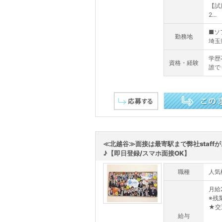
【試
2...
■ソ
勤務地
埼玉県
学歴
資格・経験
誰で
この求人を詳しく見る
≪北越谷≫面接は最寄駅まで弊社staff
♪【即日登録/スマホ面接OK】
職種
人気
月給
※残
★交
給与