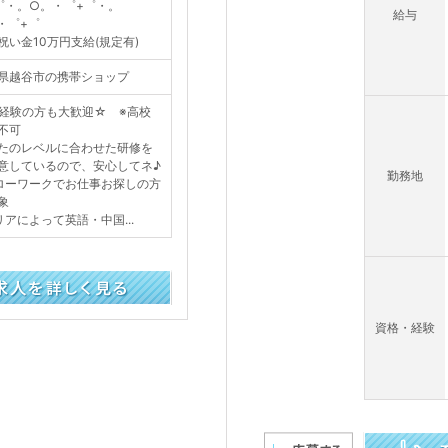
゜・。○。・゜+゜・。
給与
・゜+゜
祝い金10万円支給(規定有)
県越谷市の携帯ショップ
経験の方も大歓迎☆ ※高校
不可
たのレベルに合わせた研修を
意しているので、安心してネ♪
勤務地
ローワークでお仕事お探しの方
象
リアによって英語・中国...
資格・経験