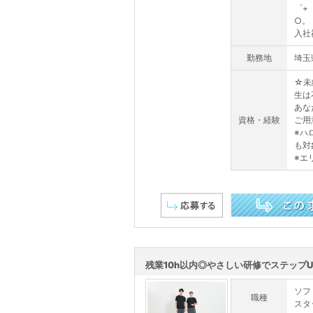
゜+
○。
入社
勤務地
埼玉
☆未
生は
あな
資格・経験
ご用
※ハ
も対
※エ
この求人を詳しく見る
残業10h以内◎やさしい研修でステップU
ソフ
職種
スタ