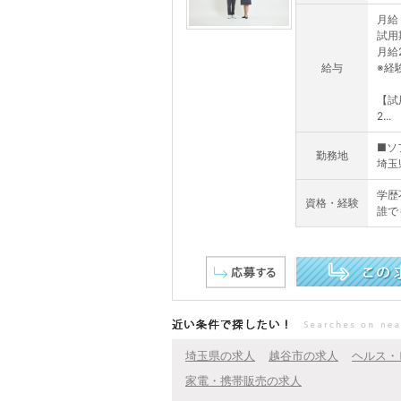
月給 
試用
月給
給与
※経
【試
2...
■ソ
勤務地
埼玉県
学歴
資格・経験
誰で
この求人を詳しく見る
近い条件で探したい！
埼玉県の求人
越谷市の求人
ヘルス・
家電・携帯販売の求人