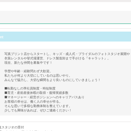
写真プリント店からスタートし、キッズ・成人式・ブライダルのフォトスタジオ展開や
衣装レンタルや挙式場運営、ドレス製造卸まで手がける『キャラット』。
現在、新たな仲間を募集中です！
学歴や年齢・経験問わず大歓迎。
私たちが何より大切にしているのは思いやり。
みんなで協力し、大切な瞬間をより良いものにしていきましょう！
■転勤なしの準社員制度・時短制度
■育児・産前産後休暇の取得・復帰実績多数
■マネージャー・経営ポジションへのキャリアパスあり
お客様の幸せは、働く人の幸せが作る。
そんな思いで多様な勤務体制を整えています。
少しでも興味があれば、ぜひご連絡ください！
真スタジオの受付