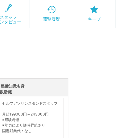
スタッフ
閲覧履歴
キープ
ンタビュー
ら整備知識も身
活躍...
セルフガソリンスタンドスタッフ
月給199000円～243000円
※経験考慮
※能力により随時昇給あり
固定残業代：なし