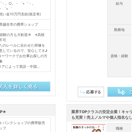
゜・。○。・゜+゜・。
給与
・゜+゜
祝い金10万円支給(規定有)
県越谷市の携帯ショップ
勤務地
経験の方も大歓迎☆ ※高校
不可
たのレベルに合わせた研修を
意しているので、安心してネ♪
ローワークでお仕事お探しの方
資格・経験
象
リアによって英語・中国...
この求人を詳し
P★
業界TOPクラスの安定企業！キャ
も充実！売上ノルマや個人指名なしの
トバンクショップの携帯販売
ッフ
職種