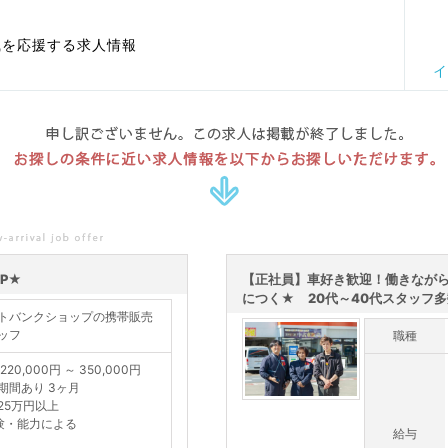
職を応援する求人情報
イ
申し訳ございません。この求人は掲載が終了しました。
お探しの条件に近い求人情報を以下からお探しいただけます。
P★
【正社員】車好き歓迎！働きなが
につく★ 20代～40代スタッフ多数
トバンクショップの携帯販売
ッフ
職種
220,000円 ～ 350,000円
期間あり 3ヶ月
25万円以上
験・能力による
給与