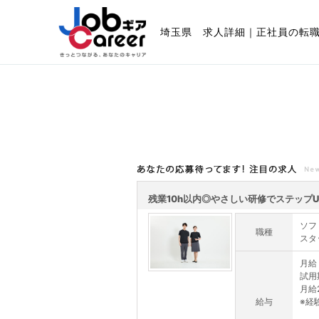
埼玉県 求人詳細｜正社員の転
あなたの応募待ってます!注目の求人
残業10h以内◎やさしい研修でステップU
ソフ
職種
スタ
月給 
試用
月給
給与
※経