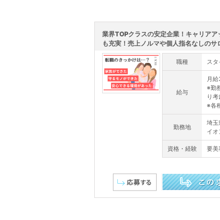
業界TOPクラスの安定企業！キャリアア
も充実！売上ノルマや個人指名なしのサロ.
職種
スタ
月給
※勤
給与
り考
※各
埼玉
勤務地
イオ
資格・経験
要美
この求人を詳しく見る