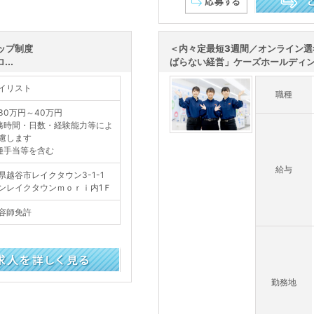
この求人を詳し
ップ制度
＜内々定最短3週間／オンライン選
..
ばらない経営」ケーズホールディング
イリスト
職種
30万円～40万円
務時間・日数・経験能力等によ
慮します
種手当等を含む
給与
県越谷市レイクタウン3-1-1
ンレイクタウンｍｏｒｉ内1Ｆ
容師免許
勤務地