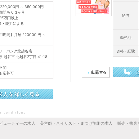
220,000円 ～ 350,000円
期間あり 3ヶ月
給与
25万円以上
験・能力による
用期間】月給 220000 円 ～
勤務地
フトバンク北越谷店
資格・経験
 越谷市 北越谷2丁目 41‐18
不問
も応募可
この求人を詳し
ビューティーの求人
美容師・ネイリスト・まつげ施術の求人
販売・接客