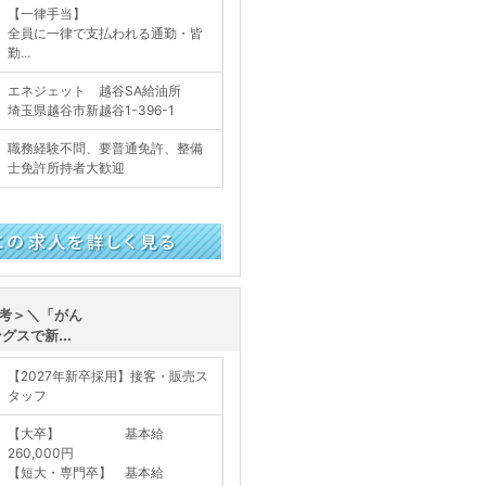
【一律手当】
全員に一律で支払われる通勤・皆
勤...
エネジェット 越谷SA給油所
埼玉県越谷市新越谷1-396-1
職務経験不問、要普通免許、整備
士免許所持者大歓迎
く見る
考＞＼「がん
スで新...
【2027年新卒採用】接客・販売ス
タッフ
【大卒】 基本給
260,000円
【短大・専門卒】 基本給