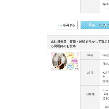
客様
・コ
この求人を詳しく見る
正社員募集！資格・経験を活かして安定
る調理師のお仕事
職種
福祉
月給
給与
※給
定し
賞与
シニ
勤務地
（神
目30
・調