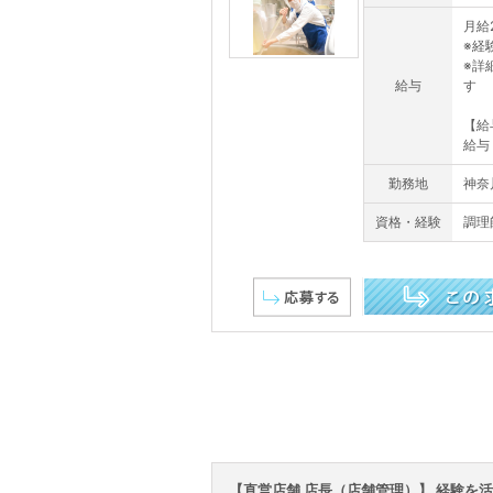
月給2
※経
※詳
給与
す
【給
給与
勤務地
神奈
資格・経験
調理
この求人を詳しく見る
【直営店舗 店長（店舗管理）】 経験を