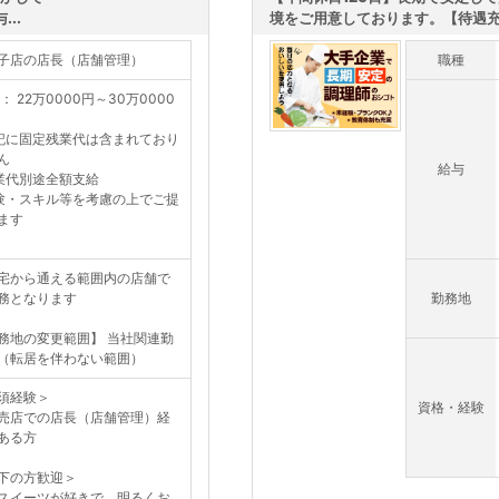
..
境をご用意しております。【待遇
子店の店長（店舗管理）
職種
： 22万0000円～30万0000
記に固定残業代は含まれており
ん
給与
業代別途全額支給
験・スキル等を考慮の上でご提
ます
宅から通える範囲内の店舗で
務となります
勤務地
務地の変更範囲】 当社関連勤
（転居を伴わない範囲）
須経験＞
資格・経験
店での店長（店舗管理）経
ある方
下の方歓迎＞
イーツが好きで、明るくお