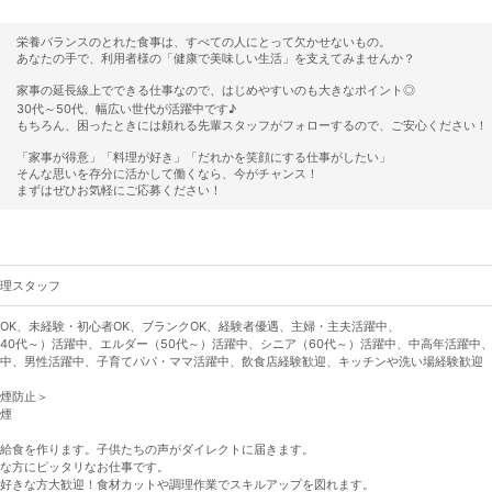
栄養バランスのとれた食事は、すべての人にとって欠かせないもの。
あなたの手で、利用者様の「健康で美味しい生活」を支えてみませんか？
家事の延長線上でできる仕事なので、はじめやすいのも大きなポイント◎
30代～50代、幅広い世代が活躍中です♪
もちろん、困ったときには頼れる先輩スタッフがフォローするので、ご安心ください！
「家事が得意」「料理が好き」「だれかを笑顔にする仕事がしたい」
そんな思いを存分に活かして働くなら、今がチャンス！
まずはぜひお気軽にご応募ください！
理スタッフ
OK、未経験・初心者OK、ブランクOK、経験者優遇、主婦・主夫活躍中、
40代～）活躍中、エルダー（50代～）活躍中、シニア（60代～）活躍中、中高年活躍中
中、男性活躍中、子育てパパ・ママ活躍中、飲食店経験歓迎、キッチンや洗い場経験歓迎
煙防止＞
煙
給食を作ります。子供たちの声がダイレクトに届きます。
な方にピッタリなお仕事です。
好きな方大歓迎！食材カットや調理作業でスキルアップを図れます。