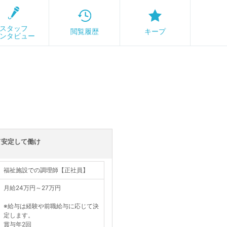
スタッフ
閲覧履歴
キープ
ンタビュー
て安定して働け
福祉施設での調理師【正社員】
月給24万円～27万円
※給与は経験や前職給与に応じて決
定します。
賞与年2回