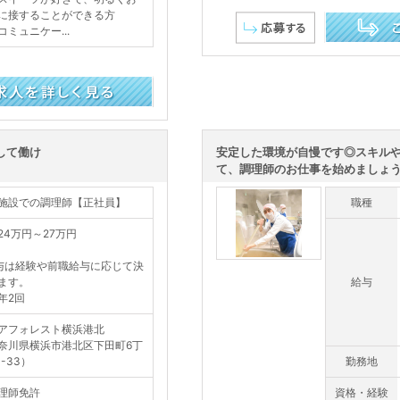
に接することができる方
ミュニケー...
この求人を詳し
して働け
安定した環境が自慢です◎スキル
て、調理師のお仕事を始めましょう
施設での調理師【正社員】
職種
24万円～27万円
与は経験や前職給与に応じて決
ます。
給与
年2回
アフォレスト横浜港北
奈川県横浜市港北区下田町6丁
-33）
勤務地
理師免許
資格・経験