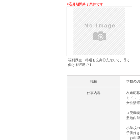
※応募期間終了案件です
福利厚生・待遇も充実◎安定して、長く
働ける環境です。
職種
学校の調
仕事内容
友達応募
ミドル（
女性活躍
＜受動喫
敷地内禁
小学校の
子供好き
・お料理