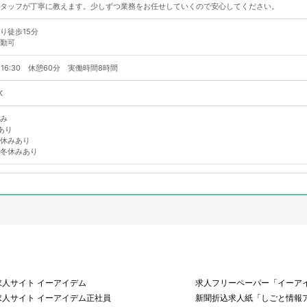
タッフが丁寧に教えます。少しずつ業務をお任せしていくので安心してください。
り徒歩15分
勤可
～16:30 休憩60分 実働時間8時間
K
み
あり
休みあり
冬休みあり
求人サイト イーアイデム
求人フリーペーパー「イーアイ
求人サイト イーアイデム正社員
新聞折込求人紙「しごと情報