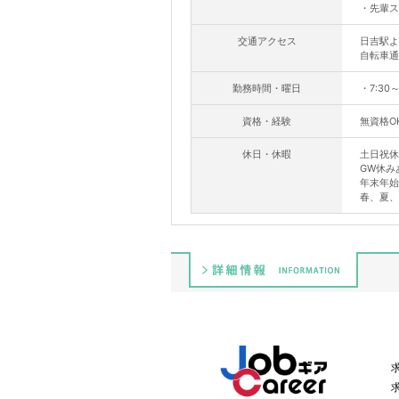
・先輩ス
交通アクセス
日吉駅よ
自転車通
勤務時間・曜日
・7:30
資格・経験
無資格O
休日・休暇
土日祝休
GW休み
年末年始
春、夏、
詳細情報