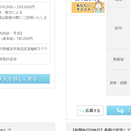
10,000～230,000円
験、能力による
細は面接の際にご説明いたしま
給与
与内訳・手当】
（基本給）197,225円
川県横浜市港北区箕輪町2-7-1
師免許必須
勤務地
資格・経験
この求人を詳し
活かして
【年間休日126日】長期で安定し