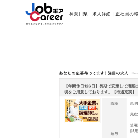
神奈川県 求人詳細｜正社員の
あなたの応募待ってます!注目の求人
【年間休日126日】長期で安定して活躍
境をご用意しております。【待遇充実】
職種
調理
月給
試用
(試
給与