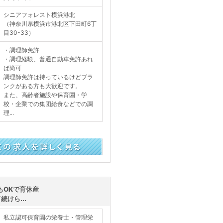
シニアフォレスト横浜港北
（神奈川県横浜市港北区下田町6丁
目30-33）
・調理師免許
・調理経験、普通自動車免許あれ
ば尚可
調理師免許は持っているけどブラ
ンクがある方も大歓迎です。
また、高齢者施設や保育園・学
校・企業での集団給食などでの調
理...
く見る
もOKで育休産
けら...
私立認可保育園の栄養士・管理栄