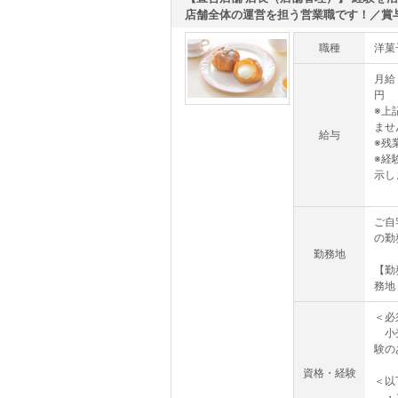
店舗全体の運営を担う営業職です！／賞与.
職種
洋菓
月給 
円
※上
ませ
給与
※残
※経
示し
ご自
の勤
勤務地
【勤
務地
＜必
小売
験の
資格・経験
＜以
・ス