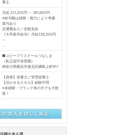
養士
月給 221,200円 ～ 281,600円
※給与幅は経験・能力により考慮
賞与あり
交通費あり／全額支給
《大卒新卒給与》月給228,200円
～
...
■コビープリスクールつなしま
（私立認可保育園）
神奈川県横浜市港北区綱島上町911
【資格】栄養士／管理栄養士
【活かせるスキル】経験不問
※未経験・ブランク有の方でも大歓
迎！
く見る
て活躍出来る環