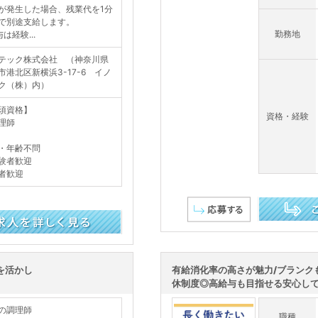
が発生した場合、残業代を1分
で別途支給します。
勤務地
は経験...
テック株式会社 （神奈川県
市港北区新横浜3-17-6 イノ
ク（株）内）
須資格】
資格・経験
理師
・年齢不問
験者歓迎
者歓迎
この求人を詳し
を活かし
有給消化率の高さが魅力/ブランク
休制度◎高給与も目指せる安心して続
の調理師
職種