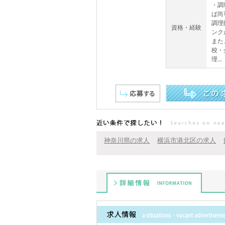
・調
ば尚
調理
資格・経験
ンク
また
校・
理...
この求人を詳しく見る
近い条件で探したい！
神奈川県の求人
横浜市港北区の求人
詳細情報