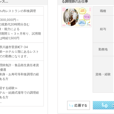
...
る調理師のお仕事
ル内レストランの和食調理
職種
300,000円～
定残業代20時間分含む
験・能力による
給与
用期間１～３ヶ月有り、試用期
は時給1,500円
県川越市菅原町7-34
勤務地
第一ホテル１階にあるレスト
での勤務になります。
理師免許・食品衛生責任者資
 優遇
刺身・お寿司等和食調理の経
資格・経験
ある方
迎する経験≫
テル・結婚式場等での調理経
ある方
.
この求人を詳し