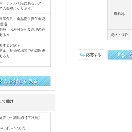
第一ホテル１階にあるレスト
での勤務になります。
勤務地
理師免許・食品衛生責任者資
 優遇
刺身・お寿司等和食調理の経
ある方
資格・経験
迎する経験≫
テル・結婚式場等での調理経
ある方
.
この求人を詳し
して働け
施設での調理師【正社員】
24万円～27万円