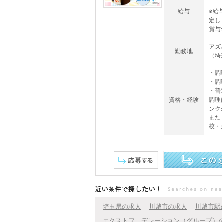
給与
※給
定し
賞与
アズ
勤務地
（埼
・調
・調
・普
資格・経験
調理
ンク
また
校・
この求人を詳しく見る
近い条件で探したい！
埼玉県の求人
川越市の求人
川越市駅
エクストフェデレーション（グループ）