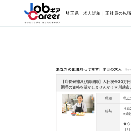
埼玉県 求人詳細｜正社員の転
あなたの応募待ってます!注目の求人
【店長候補及び調理師】入社祝金30万
調理の資格を活かしませんか！☆川越市、近
職種
私立
月給2
給与
※経
◆◇
［1