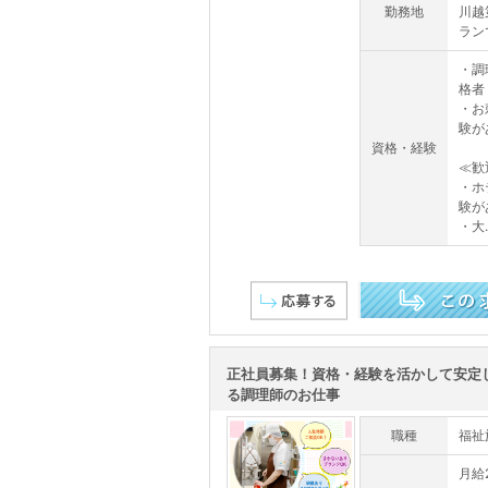
勤務地
川越
ラン
・調
格者
・お
験が
資格・経験
≪歓
・ホ
験が
・大..
この求人を詳しく見る
正社員募集！資格・経験を活かして安定
る調理師のお仕事
職種
福祉
月給