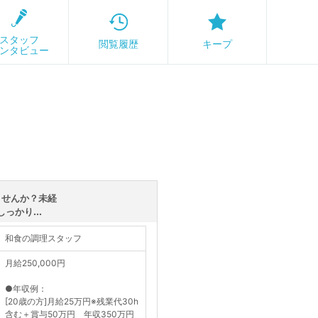
スタッフ
閲覧履歴
キープ
ンタビュー
ませんか？未経
っかり...
和食の調理スタッフ
月給250,000円
●年収例：
[20歳の方]月給25万円※残業代30h
含む＋賞与50万円 年収350万円