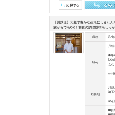
この求人を詳しく見る
【川越店】大穀で豊かな生活にしません
験からでもOK！和食の調理技術もしっかり
職種
和食
月給2
●年
[2
給与
含む
※年
...
川越
埼玉
勤務地
※埼
■普
■経