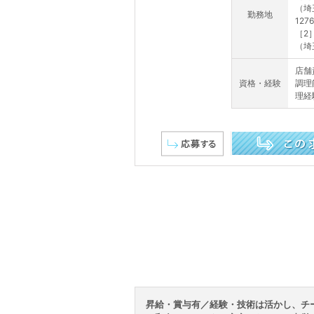
（埼
勤務地
127
［2
（埼
店舗
資格・経験
調理
理経
この求人を詳しく見る
昇給・賞与有／経験・技術は活かし、チ