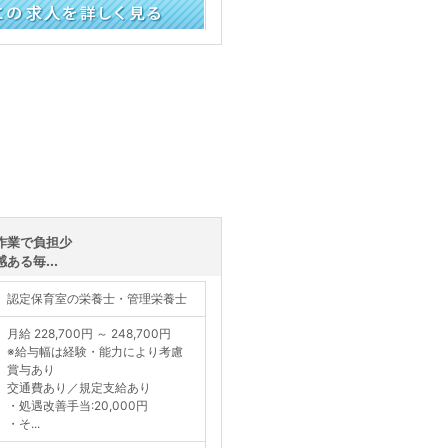
く見る
作業で負担少
ある毎...
認定保育室の栄養士・管理栄養士
月給 228,700円 ～ 248,700円
※給与幅は経験・能力により考慮
賞与あり
交通費あり／規定支給あり
・処遇改善手当:20,000円
・そ...