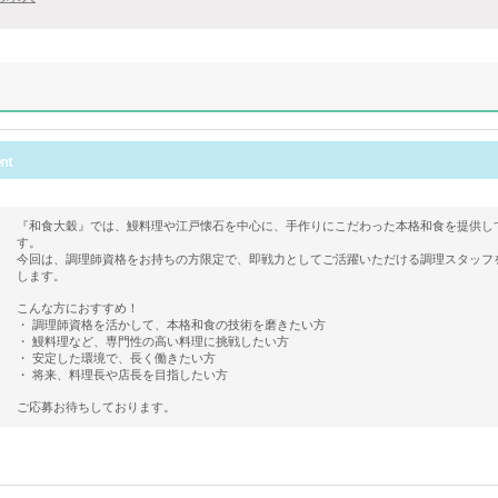
『和食大穀』では、鰻料理や江戸懐石を中心に、手作りにこだわった本格和食を提供し
す。
今回は、調理師資格をお持ちの方限定で、即戦力としてご活躍いただける調理スタッフ
します。
こんな方におすすめ！
・ 調理師資格を活かして、本格和食の技術を磨きたい方
・ 鰻料理など、専門性の高い料理に挑戦したい方
・ 安定した環境で、長く働きたい方
・ 将来、料理長や店長を目指したい方
ご応募お待ちしております。