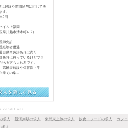
与は経験や前職給与に応じて決
ます。
年2回
ハイム上福岡
玉県川越市清水町4-7）
理師免許
理経験者優遇
通自動車免許あれば尚可
師免許は持っているけどブラ
がある方も大歓迎です。
、高齢者施設や保育園・学
企業での集...
の求人
新河岸駅の求人
東武東上線の求人
飲食・フードの求人
カフェ
の求人