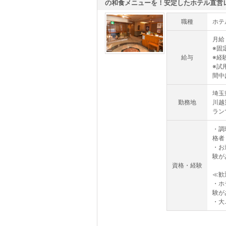
の和食メニューを！安定したホテル直営レス
職種
ホテ
月給 
※固
給与
※経
※試
間中
埼玉
勤務地
川越
ラン
・調
格者
・お
験が
資格・経験
≪歓
・ホ
験が
・大..