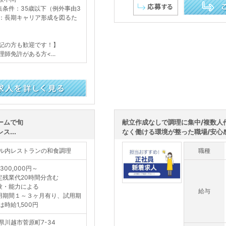
集条件：35歳以下（例外事由3
：長期キャリア形成を図るた
この求人を詳し
記の方も歓迎です！】
理師免許がある方<...
ームで旬
献立作成なしで調理に集中/複数人
...
なく働ける環境が整った職場/安心感
ル内レストランの和食調理
職種
300,000円～
定残業代20時間分含む
験・能力による
給与
用期間１～３ヶ月有り、試用期
は時給1,500円
県川越市菅原町7-34