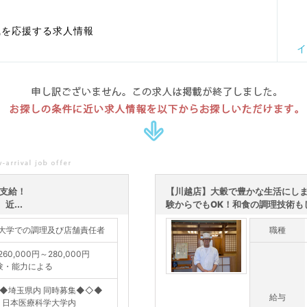
職を応援する求人情報
イ
申し訳ございません。この求人は掲載が終了しました。
お探しの条件に近い求人情報を以下からお探しいただけます。
円支給！
【川越店】大穀で豊かな生活にし
...
験からでもOK！和食の調理技術もし
大学での調理及び店舗責任者
職種
60,000円～280,000円
験・能力による
◆埼玉県内 同時募集◆◇◆
給与
］日本医療科学大学内