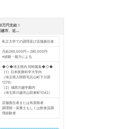
0万円支給！
市、近...
私立大学での調理及び店舗責任者
月給260,000円～280,000円
※経験・能力による
◆◇◆埼玉県内 同時募集◆◇◆
［1］日本医療科学大学内
（埼玉県入間郡毛呂山町下川原
1276）
［2］城西川越学園内
（埼玉県川越市山田東町1042）
店舗責任者または有資格者
調理師・栄養士もしくは飲食店調
理経験者