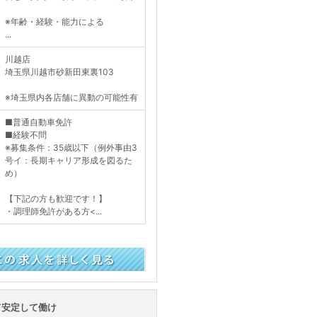
※年齢・経験・能力による
...
川越店
埼玉県川越市砂新田東裏103
※埼玉県内各店舗に異動の可能性有
■普通自動車免許
■経験不問
※募集条件：35歳以下（例外事由3
号イ：長期キャリア形成を図るた
め）
【下記の方も歓迎です！】
・調理師免許がある方<...
く見る
て安定して働け