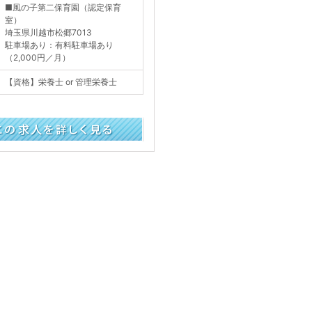
■風の子第二保育園（認定保育
室）
埼玉県川越市松郷7013
駐車場あり：有料駐車場あり
（2,000円／月）
【資格】栄養士 or 管理栄養士
く見る