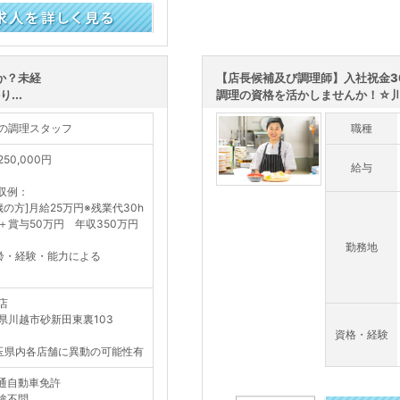
か？未経
【店長候補及び調理師】入社祝金3
...
調理の資格を活かしませんか！☆川越
の調理スタッフ
職種
50,000円
給与
収例：
0歳の方]月給25万円※残業代30h
＋賞与50万円 年収350万円
勤務地
齢・経験・能力による
店
県川越市砂新田東裏103
資格・経験
玉県内各店舗に異動の可能性有
通自動車免許
験不問