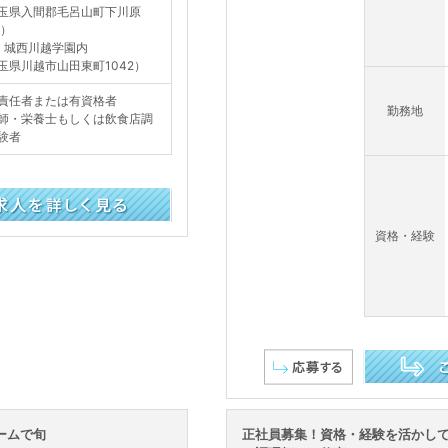
玉県入間郡毛呂山町下川原
6）
］城西川越学園内
玉県川越市山田東町1042）
責任者または有資格者
勤務地
師・栄養士もしくは飲食店調
験者
資格・経験
この求人を詳し
ームで旬
正社員募集！資格・経験を活かし