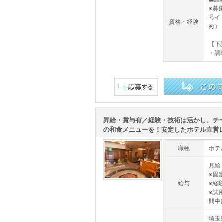
※募
号イ
資格・経験
め）
【下
・調
この求人を詳しく見る
昇給・賞与有／経験・技術は活かし、チ
の和食メニューを！安定したホテル直営レス
職種
ホテ
月給 
※固
給与
※経
※試
間中
埼玉