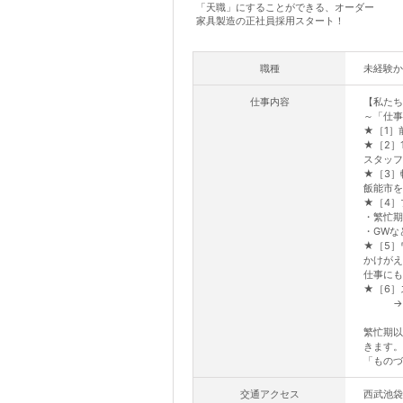
「天職」にすることができる、オーダー
家具製造の正社員採用スタート！
職種
未経験か
仕事内容
【私たち
～「仕事
★［1］
★［2］
スタッフ
★［3］
飯能市を
★［4］
・繁忙期
・GWな
★［5］
かけがえ
仕事にも
★［6］
→本人
繁忙期以
きます。
「ものづ
交通アクセス
西武池袋