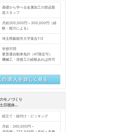
基礎から学べる金属加工の部品製
造スタッフ
月給200,000円～300,000円（経
験・能力による）
埼玉県飯能市大字落合113
学歴不問
要普通自動車免許（AT限定可）
機械工・溶接工の経験あれば尚可
く見る
のモノづくり
日祝休...
組立て・組付け・ピッキング
月給：240,000円～
月収例：273,345円（月給＋各種