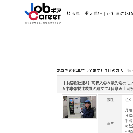
埼玉県 求人詳細｜正社員の転
あなたの応募待ってます!注目の求人
【未経験歓迎♪】高収入◎＆最先端のモ
＆半導体製造装置の組立て♪日勤＆土日祝休
職種
組立
月給
月収
手当
給与
※法
※法