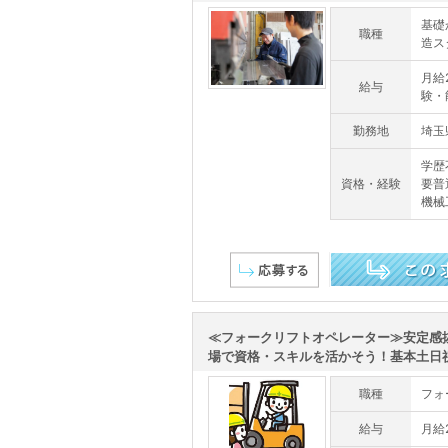
基礎
職種
造ス
月給2
給与
験・
勤務地
埼玉
学歴
資格・経験
要普
機械
この求人を詳しく見る
≪フォークリフトオペレーター≫安定感
場で資格・スキルを活かそう！基本土日祝休
職種
フォ
給与
月給2