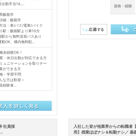
出勤手当14,...
資格・経験
県飯能市
詳細：飯能市
方法：車/バス/電車/バイク
り駅：飯能駅より車10分
能駅から無料送迎バスあり
この求人を詳し
通勤OK、構内無料駐...
種未経験OK！
業・休日出勤が対応できる方
ミュニケーションを取りチー
業ができる方
格・学歴不問
んな方は歓迎＞
経験者...
 社員採
入社した皆が他業界からの転職者【
.
用】残業ほぼナシ＆転勤ナシ／ 基礎を