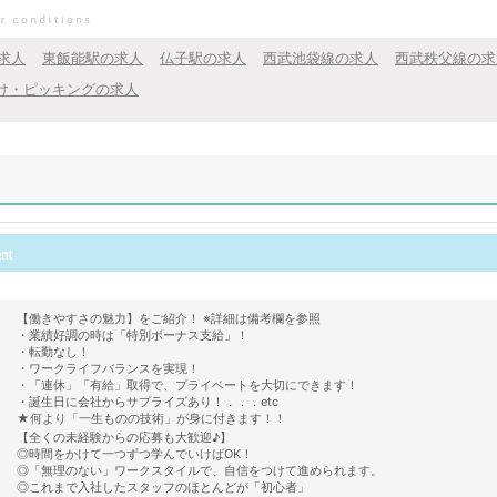
求人
東飯能駅の求人
仏子駅の求人
西武池袋線の求人
西武秩父線の求
け・ピッキングの求人
【働きやすさの魅力】をご紹介！ ※詳細は備考欄を参照
・業績好調の時は「特別ボーナス支給」！
・転勤なし！
・ワークライフバランスを実現！
・「連休」「有給」取得で、プライベートを大切にできます！
・誕生日に会社からサプライズあり！．．．etc
★何より「一生ものの技術」が身に付きます！！
【全くの未経験からの応募も大歓迎♪】
◎時間をかけて一つずつ学んでいけばOK！
◎「無理のない」ワークスタイルで、自信をつけて進められます。
◎これまで入社したスタッフのほとんどが「初心者」