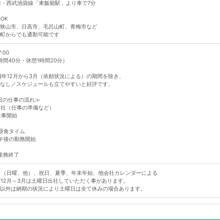
線・西武池袋線「東飯能駅」より車で7分
OK
狭山市、日高市、毛呂山町、青梅市など
町からでも通勤可能です
7:00
時間40分・休憩1時間20分）
例年12月から3月（依頼状況による）の期間を除き、
なし／スケジュールも立てやすいと好評です。
日の仕事の流れ≫
 出社（仕事の準備など）
仕事開始
 昼食タイム
0 午後の勤務開始
 業務終了
日（日曜、他）、祝日、夏季、年末年始、他会社カレンダーによる
12月～3月は土曜日出社していただく事があります。
以外は納期の状況により土曜日は全て休みの場合あります。