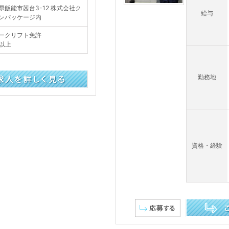
県飯能市茜台3-12 株式会社ク
給与
ンパッケージ内
ークリフト免許
才以上
勤務地
資格・経験
この求人を詳し