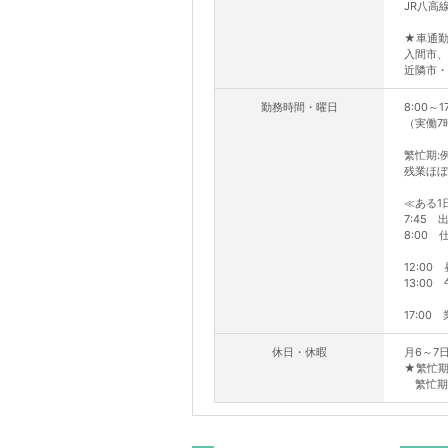
JR八高
★車通勤
入間市、
近隣市・
勤務時間・曜日
8:00～1
（実働7
繁忙期:
残業ほぼ
≪ある1
7:45
8:00 
12:00
13:0
17:00
休日・休暇
月6～7
★繁忙期
繁忙期