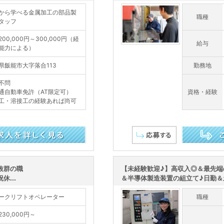
から学べる金属加工の部品製
職種
タッフ
00,000円～300,000円（経
給与
能力による）
県飯能市大字落合113
勤務地
不問
通自動車免許（AT限定可）
資格・経験
工・溶接工の経験あれば尚可
この求人を詳し
抜群の職
【未経験歓迎♪】高収入◎＆最先端
...
＆半導体製造装置の組立て♪日勤＆土
ークリフトオペレーター
職種
30,000円～