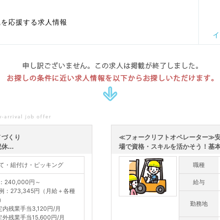
職を応援する求人情報
イ
申し訳ございません。この求人は掲載が終了しました。
お探しの条件に近い求人情報を以下からお探しいただけます。
ノづくり
≪フォークリフトオペレーター≫
...
場で資格・スキルを活かそう！基本土
て・組付け・ピッキング
職種
：240,000円～
給与
例：273,345円（月給＋各種
）
勤務地
定内残業手当3,120円/月
定外残業手当15,600円/月