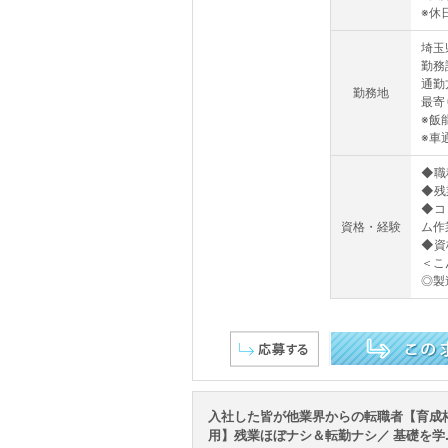
※休日
埼玉
勤務
通勤
勤務地
最寄
※飯
※車
◆職
◆残
◆コ
資格・経験
ム作
◆資
＜こ
◎製造
この求人を詳しく見る
入社した皆が他業界からの転職者【育成枠
用】残業ほぼナシ＆転勤ナシ／ 基礎を学..