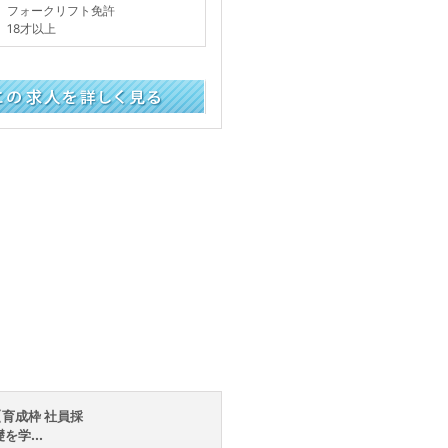
フォークリフト免許
18才以上
く見る
育成枠 社員採
学...