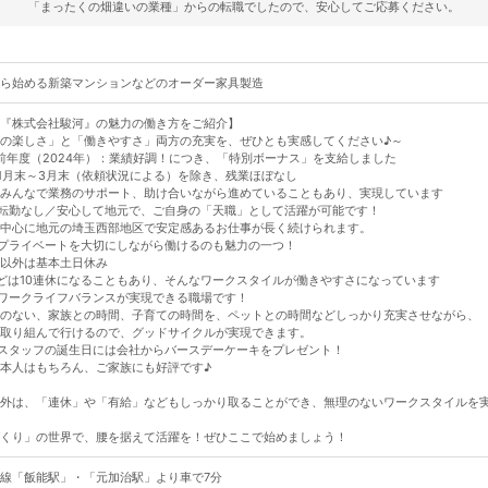
「まったくの畑違いの業種」からの転職でしたので、安心してご応募ください。
ら始める新築マンションなどのオーダー家具製造
『株式会社駿河』の魅力の働き方をご紹介】
の楽しさ」と「働きやすさ」両方の充実を、ぜひとも実感してください♪～
前年度（2024年）：業績好調！につき、「特別ボーナス」を支給しました
1月末～3月末（依頼状況による）を除き、残業ほぼなし
みんなで業務のサポート、助け合いながら進めていることもあり、実現しています
転勤なし／安心して地元で、ご自身の「天職」として活躍が可能です！
中心に地元の埼玉西部地区で安定感あるお仕事が長く続けられます。
プライベートを大切にしながら働けるのも魅力の一つ！
以外は基本土日休み
どは10連休になることもあり、そんなワークスタイルが働きやすさになっています
ワークライフバランスが実現できる職場です！
のない、家族との時間、子育ての時間を、ペットとの時間などしっかり充実させながら、
取り組んで行けるので、グッドサイクルが実現できます。
スタッフの誕生日には会社からバースデーケーキをプレゼント！
はもちろん、ご家族にも好評です♪
外は、「連休」や「有給」などもしっかり取ることができ、無理のないワークスタイルを
くり」の世界で、腰を据えて活躍を！ぜひここで始めましょう！
線「飯能駅」・「元加治駅」より車で7分