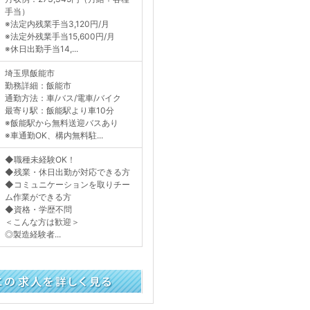
手当）
※法定内残業手当3,120円/月
※法定外残業手当15,600円/月
※休日出勤手当14,...
埼玉県飯能市
勤務詳細：飯能市
通勤方法：車/バス/電車/バイク
最寄り駅：飯能駅より車10分
※飯能駅から無料送迎バスあり
※車通勤OK、構内無料駐...
◆職種未経験OK！
◆残業・休日出勤が対応できる方
◆コミュニケーションを取りチー
ム作業ができる方
◆資格・学歴不問
＜こんな方は歓迎＞
◎製造経験者...
く見る