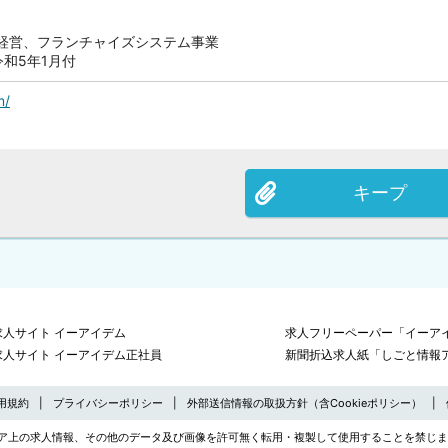
経営、フランチャイズシステム事業
令和5年1月付
m/
キープ
求人サイト イーアイデム
求人フリーペーパー「イーアイ
求人サイト イーアイデム正社員
新聞折込求人紙「しごと情報
用規約
プライバシーポリシー
外部送信情報の取扱方針（含Cookieポリシー）
ア上の求人情報、その他のデータ及び画像を許可無く転用・複製して使用することを禁じま