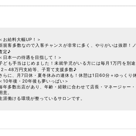
＜お給料大幅UP！＞
新規客多数なので入客チャンスが非常に多く、やりがいは抜群！
査定♪
＜日本一の待遇を目指して！＞
子ども手当はじめました！未就学児がいる方には毎月1万円を別
12～48万円支給等、子育て支援多数♪
さらに、月7日休・夏冬休みの連休も！休憩は1日60分＋ゆっくり休
＜10年後・20年後も夢いっぱい＞
毎年多数出店があり、年齢・経験に合わせて店長・マネージャー・
用意。
生涯働ける環境が整っているサロンです。