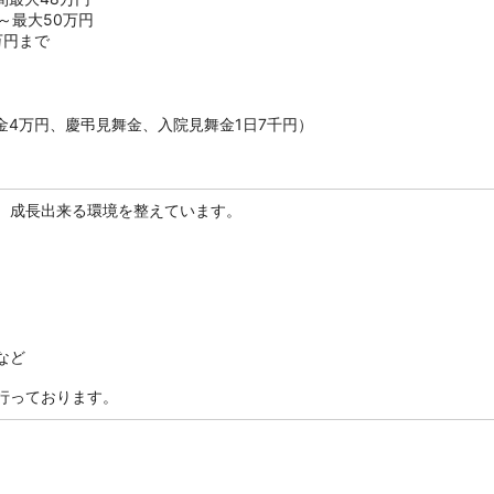
～最大50万円
万円まで
金4万円、慶弔見舞金、入院見舞金1日7千円）
、成長出来る環境を整えています。
など
行っております。