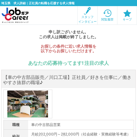
埼玉県 求人詳細｜正社員の転職を応援する求人情報
スタッフ
閲覧履歴
キープ
インタビュー
申し訳ございません。
この求人は掲載が終了しました。
お探しの条件に近い求人情報を
以下からお探しいただけます。
あなたの応募待ってます! 注目の求人
【車の中古部品販売／川口工場】正社員／好きを仕事に／働き
やすさ抜群の職場♪
職種
車の中古部品営業
月給202,000円～282,000円（社会経験・実務経験等考慮）
給与