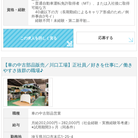
・普通自動車運転免許取得者（MT）、または入社後に取得
可能な方
資格・経験
40歳以下の方（長期勤続によるキャリア形成のため／例
外事由3号イ）
経験不問！未経験・第二新卒歓...
応募する
この求人を詳しく見る
【車の中古部品販売／川口工場】正社員／好きを仕事に／働き
やすさ抜群の職場♪
職種
車の中古部品営業
月給202,000円～282,000円（社会経験・実務経験等考慮）
給与
※試用期間3ヶ月（同条件）
勤務地
埼玉県川口市末広1-25-4