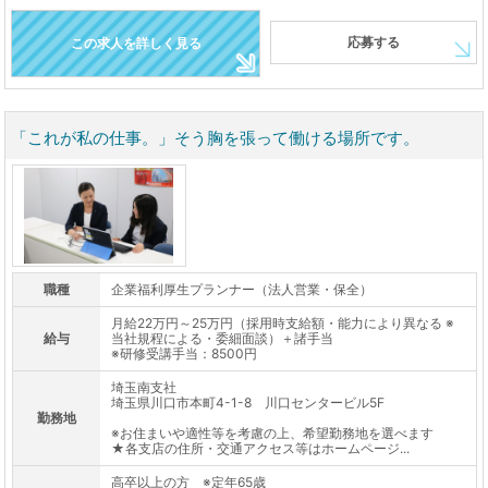
応募する
この求人を詳しく見る
「これが私の仕事。」そう胸を張って働ける場所です。
職種
企業福利厚生プランナー（法人営業・保全）
月給22万円～25万円（採用時支給額・能力により異なる ※
給与
当社規程による・委細面談）＋諸手当
※研修受講手当：8500円
埼玉南支社
埼玉県川口市本町4-1-8 川口センタービル5F
勤務地
※お住まいや適性等を考慮の上、希望勤務地を選べます
★各支店の住所・交通アクセス等はホームページ...
高卒以上の方 ※定年65歳