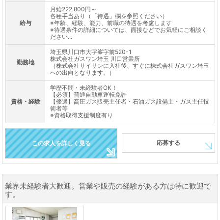
月給222,800円～
各種手当あり（「待遇」欄を参照ください）
給与
※年齢、経験、能力、前職の待遇を考慮します
※待遇条件の詳細については、面接などでお気軽にご相談く
ださい...
埼玉県川口市大字峯字前520-1
株式会社ガスワン埼玉 川口営業所
勤務地
（株式会社サイサンに入社後、すぐに株式会社ガスワン埼玉
への出向となります。）
学歴不問・未経験者OK！
【必須】普通自動車運転免許
資格・経験
【優遇】高圧ガス販売主任者・石油ガス設備士・ガス主任技
術者等
※資格取得支援制度有り
応募する
この求人を詳しく見る
業界未経験者大歓迎。営業や販売の経験がある方は特に歓迎で
す。