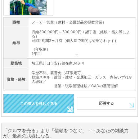
職種
メーカー営業（建材・金属製品の提案営業）
月給300,000円～500,000円＋諸手当（経験・能力等によ
る）
※試用期間2ヶ月有（個人差で期間は短縮されます）
給与
（年収例）
1年目 ...
勤務地
埼玉県川口市安行領在家346-4
学歴不問、要普免（AT限定可）
歓迎スキル：建設・建材・金属加工・ガラス・内装いずれか
資格・経験
の経験／
営業・現場管理経験／CADの基礎理解
応募する
この求人を詳しく見る
「クルマを売る」より「信頼をつなぐ」－－あなたの雑談力
が、最高の武器になる。