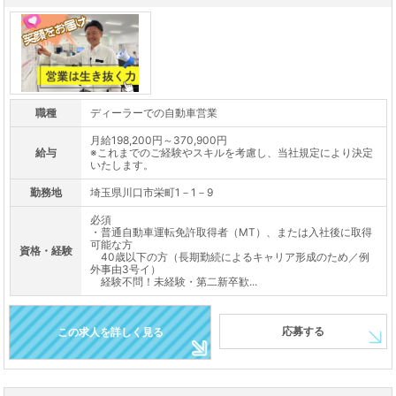
職種
ディーラーでの自動車営業
月給198,200円～370,900円
給与
※これまでのご経験やスキルを考慮し、当社規定により決定
いたします。
勤務地
埼玉県川口市栄町1－1－9
必須
・普通自動車運転免許取得者（MT）、または入社後に取得
可能な方
資格・経験
40歳以下の方（長期勤続によるキャリア形成のため／例
外事由3号イ）
経験不問！未経験・第二新卒歓...
応募する
この求人を詳しく見る