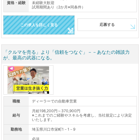
資格・経験
未経験大歓迎
試用期間あり（2か月※同条件）
応募する
この求人を詳しく見る
「クルマを売る」より「信頼をつなぐ」－－あなたの雑談力
が、最高の武器になる。
職種
ディーラーでの自動車営業
月給198,200円～370,900円
給与
※これまでのご経験やスキルを考慮し、当社規定により決定
いたします。
勤務地
埼玉県川口市栄町1－1－9
必須