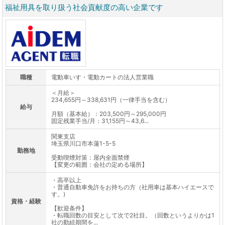
福祉用具を取り扱う社会貢献度の高い企業です
職種
電動車いす・電動カートの法人営業職
＜月給＞
234,655円～338,631円（一律手当を含む）
給与
月額（基本給）：203,500円～295,000円
固定残業手当/月：31,155円～43,6...
関東支店
埼玉県川口市本蓮1-5-5
勤務地
受動喫煙対策：屋内全面禁煙
【変更の範囲：会社の定める場所】
・高卒以上
・普通自動車免許をお持ちの方（社用車は基本ハイエースで
す。)
資格・経験
【歓迎条件】
・転職回数の目安として次で2社目。（回数というよりかは1
社の勤続期間を...