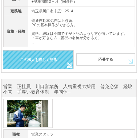
※試用期間3ヶ月（同条件）
勤務地
埼玉県川口市末広1-25-4
普通自動車免許以上必須。
PCの基本操作ができる方。
資格・経験
資格、経験は不問ですが下記のような方が向いています。
・車が好きな方（部品の名称が分かる方）
...
応募する
この求人を詳しく見る
営業 正社員 川口営業所 人柄重視の採用 普免必須 経験
不問 手厚い教育体制 年間休...
職種
営業スタッフ