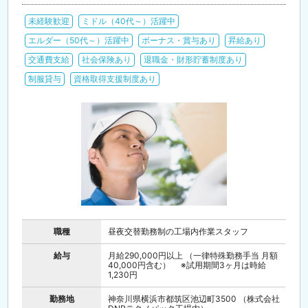
未経験歓迎
ミドル（40代～）活躍中
エルダー（50代～）活躍中
ボーナス・賞与あり
昇給あり
交通費支給
社会保険あり
退職金・財形貯蓄制度あり
制服貸与
資格取得支援制度あり
職種
昼夜交替勤務制の工場内作業スタッフ
給与
月給290,000円以上 （一律特殊勤務手当 月額
40,000円含む） ※試用期間3ヶ月は時給
1,230円
勤務地
神奈川県横浜市都筑区池辺町3500 （株式会社