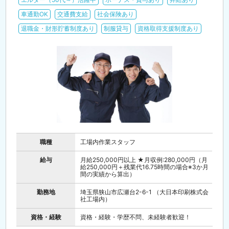
車通勤OK
交通費支給
社会保険あり
退職金・財形貯蓄制度あり
制服貸与
資格取得支援制度あり
職種
工場内作業スタッフ
給与
月給250,000円以上 ★月収例:280,000円（月
給250,000円＋残業代16.75時間の場合※3か月
間の実績から算出）
勤務地
埼玉県狭山市広瀬台2-6-1 （大日本印刷株式会
社工場内）
資格・経験
資格・経験・学歴不問、未経験者歓迎！