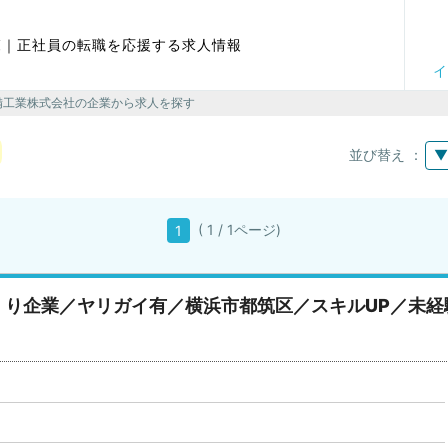
覧｜正社員の転職を応援する求人情報
イ
備工業株式会社の企業から求人を探す
並び替え ：
▼
( 1 / 1ページ)
1
くり企業／ヤリガイ有／横浜市都筑区／スキルUP／未経