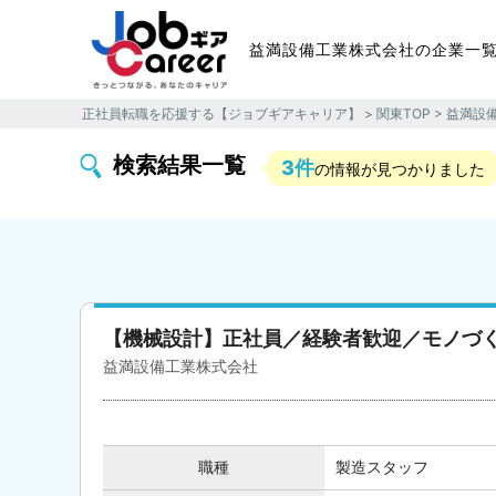
益満設備工業株式会社の企業一
正社員転職を応援する【ジョブギアキャリア】
>
関東TOP
> 益満設
検索結果一覧
3件
の情報が見つかりました
【機械設計】正社員／経験者歓迎／モノづ
益満設備工業株式会社
職種
製造スタッフ