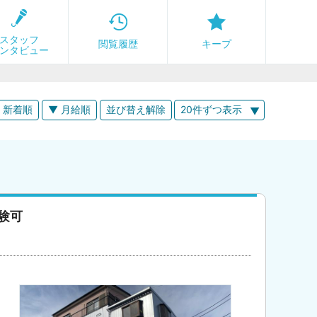
スタッフ
閲覧履歴
キープ
ンタビュー
 新着順
▼ 月給順
並び替え解除
20件ずつ表示
験可