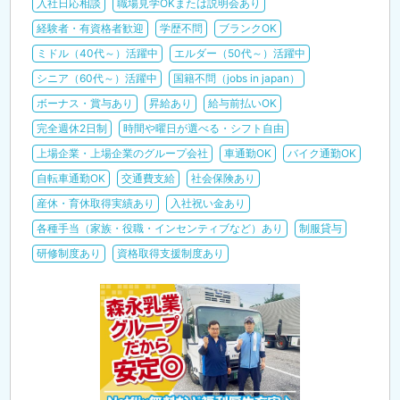
入社日応相談
職場見学OKまたは説明会あり
経験者・有資格者歓迎
学歴不問
ブランクOK
ミドル（40代～）活躍中
エルダー（50代～）活躍中
シニア（60代～）活躍中
国籍不問（jobs in japan）
ボーナス・賞与あり
昇給あり
給与前払いOK
完全週休2日制
時間や曜日が選べる・シフト自由
上場企業・上場企業のグループ会社
車通勤OK
バイク通勤OK
自転車通勤OK
交通費支給
社会保険あり
産休・育休取得実績あり
入社祝い金あり
各種手当（家族・役職・インセンティブなど）あり
制服貸与
研修制度あり
資格取得支援制度あり