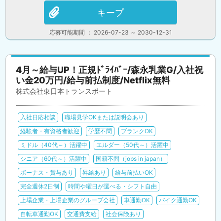
キープ
応募可能期間 ： 2026-07-23 ～ 2030-12-31
4月～給与UP！正規ﾄﾞﾗｲﾊﾞｰ/森永乳業G/入社祝
い金20万円/給与前払制度/Netflix無料
株式会社東日本トランスポート
入社日応相談
職場見学OKまたは説明会あり
経験者・有資格者歓迎
学歴不問
ブランクOK
ミドル（40代～）活躍中
エルダー（50代～）活躍中
シニア（60代～）活躍中
国籍不問（jobs in japan）
ボーナス・賞与あり
昇給あり
給与前払いOK
完全週休2日制
時間や曜日が選べる・シフト自由
上場企業・上場企業のグループ会社
車通勤OK
バイク通勤OK
自転車通勤OK
交通費支給
社会保険あり