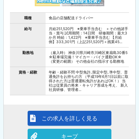
職種
食品の店舗配送ドライバー
給与
月給251,520円 ※乗車手当含む ＋その他諸手
当・賞与 試用期間：14日間 研修期間：最大3
か月 時給：1,422円 ※乗車手当含む 【月給
例】333,301円（上記251,520円＋残業45...
勤務地
（雇入時） 神奈川県川崎市川崎区東扇島30番5
☆駐車場完備！マイカー・バイク通勤OK☆
（変更の範囲） その他会社の指示する勤務地
資格・経験
年齢・経験不問 中型免許､限定中型､準中型、普
通免許をお持ちの方 （平成19年6月1日以前に取
得された方は普通運転免許があればOK！） 当
社は従業員の将来・キャリア形成を考え、 新入
社員研修、管理者...
この求人を詳しく見る
キープ