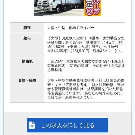
職種
大型・中型 配送ドライバー
給与
【大型】月給261,520円 ※乗車・大型手当含む
研修期間：最大3か月 試用期間：14日間 時
給1,480円 ※乗車・大型手当含む ≪月給例
≫346,552円（261,520円＋残業45ｈ） 【中...
勤務地
（雇入時） 東京都東大和市立野3-584-1 森永乳
業東倉庫内 （変更の範囲） その他会社の指示す
る勤務地
資格・経験
大型・中型自動車免許取得者 当社は従業員の将
来・キャリア形成を考え、 新入社員研修、管理
者や管理職候補者向けに外部講師を招いた研修
等も実施しています。 あなたの将来のために、
当社で是非経験を積んでい...
この求人を詳しく見る