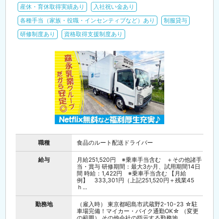
産休・育休取得実績あり
入社祝い金あり
各種手当（家族・役職・インセンティブなど）あり
制服貸与
研修制度あり
資格取得支援制度あり
職種
食品のルート配送ドライバー
給与
月給251,520円 ※乗車手当含む ＋その他諸手
当・賞与 研修期間：最大3か月、試用期間14日
間 時給：1,422円 ※乗車手当含む 【月給
例】 333,301円（上記251,520円＋残業45
ｈ...
勤務地
（雇入時） 東京都昭島市武蔵野2-10-23 ☆駐
車場完備！マイカー・バイク通勤OK☆ （変更
の範囲） その他会社の指示する勤務地