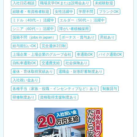
入社日応相談
職場見学OKまたは説明会あり
未経験歓迎
経験者・有資格者歓迎
女性活躍中
学歴不問
ブランクOK
ミドル（40代～）活躍中
エルダー（50代～）活躍中
シニア（60代～）活躍中
障がい者積極採用
国籍不問（jobs in japan）
ボーナス・賞与あり
昇給あり
給与前払いOK
完全週休2日制
上場企業・上場企業のグループ会社
車通勤OK
バイク通勤OK
自転車通勤OK
交通費支給
社会保険あり
産休・育休取得実績あり
退職金・財形貯蓄制度あり
入社祝い金あり
各種手当（家族・役職・インセンティブなど）あり
制服貸与
研修制度あり
資格取得支援制度あり