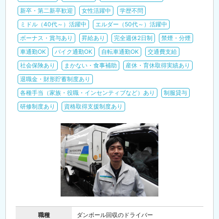
新卒・第二新卒歓迎
女性活躍中
学歴不問
ミドル（40代～）活躍中
エルダー（50代～）活躍中
ボーナス・賞与あり
昇給あり
完全週休2日制
禁煙・分煙
車通勤OK
バイク通勤OK
自転車通勤OK
交通費支給
社会保険あり
まかない・食事補助
産休・育休取得実績あり
退職金・財形貯蓄制度あり
各種手当（家族・役職・インセンティブなど）あり
制服貸与
研修制度あり
資格取得支援制度あり
職種
ダンボール回収のドライバー