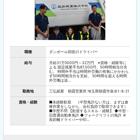
職種
ダンボール回収のドライバー
給与
月給31万5000円～32万円 ※資格・経験等に
よる 固定残業手当87,000円、50時間相当分含
む。 時間外手当は時間外労働の有無にかかわら
ず50時間相当分を支給。 50時間を超える時間
外労働は追...
勤務地
三弘紙業 朝霞営業所 埼玉県朝霞市泉水1-8-21
資格・経験
■未経験歓迎 （中型免許ない方は、まずは倉
庫作業をしながら、会社負担で取得できます）
■学歴不問 【歓迎するスキル・経験】 ◆中型・
旧普通自動車免許 ◆フォークリフトの免許 ☆
長距離ドライバーや印...