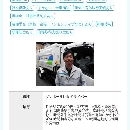
社会保険あり
まかない・食事補助
産休・育休取得実績あり
退職金・財形貯蓄制度あり
各種手当（家族・役職・インセンティブなど）あり
制服貸与
研修制度あり
資格取得支援制度あり
職種
ダンボール回収ドライバー
給与
月給31万5,000円～32万円 ※資格・経験等に
よる 固定残業手当87,000円、50時間相当分含
む。 時間外手当は時間外労働の有無にかかわら
ず50時間相当分を支給。 50時間を超える時間
外労働は...