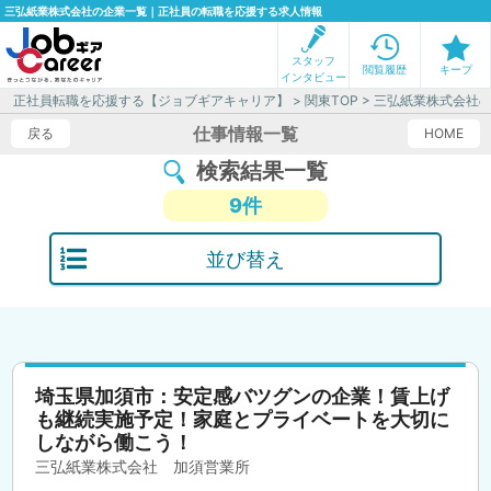
三弘紙業株式会社の企業一覧｜正社員の転職を応援する求人情報
スタッフ
閲覧履歴
キープ
インタビュー
正社員転職を応援する【ジョブギアキャリア】
>
関東TOP
> 三弘紙業株式会社
仕事情報一覧
戻る
HOME
検索結果一覧
9件
並び替え
埼玉県加須市：安定感バツグンの企業！賃上げ
も継続実施予定！家庭とプライベートを大切に
しながら働こう！
三弘紙業株式会社 加須営業所