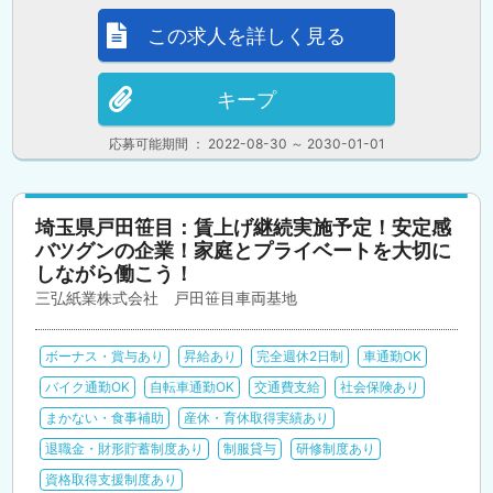
この求人を詳しく見る
キープ
応募可能期間 ： 2022-08-30 ～ 2030-01-01
埼玉県戸田笹目：賃上げ継続実施予定！安定感
バツグンの企業！家庭とプライベートを大切に
しながら働こう！
三弘紙業株式会社 戸田笹目車両基地
ボーナス・賞与あり
昇給あり
完全週休2日制
車通勤OK
バイク通勤OK
自転車通勤OK
交通費支給
社会保険あり
まかない・食事補助
産休・育休取得実績あり
退職金・財形貯蓄制度あり
制服貸与
研修制度あり
資格取得支援制度あり