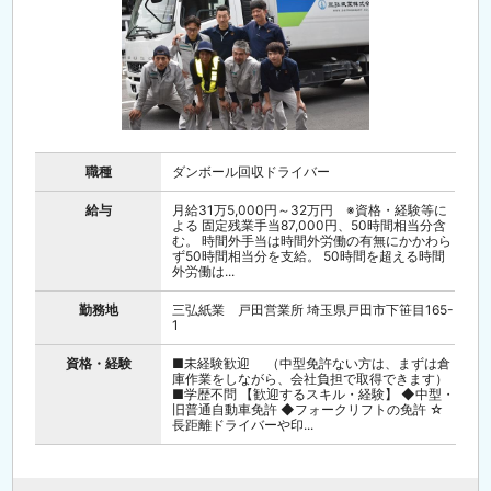
職種
ダンボール回収ドライバー
給与
月給31万5,000円～32万円 ※資格・経験等に
よる 固定残業手当87,000円、50時間相当分含
む。 時間外手当は時間外労働の有無にかかわら
ず50時間相当分を支給。 50時間を超える時間
外労働は...
勤務地
三弘紙業 戸田営業所 埼玉県戸田市下笹目165-
1
資格・経験
■未経験歓迎 （中型免許ない方は、まずは倉
庫作業をしながら、会社負担で取得できます）
■学歴不問 【歓迎するスキル・経験】 ◆中型・
旧普通自動車免許 ◆フォークリフトの免許 ☆
長距離ドライバーや印...