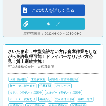
この求人を詳しく見る
キープ
応募可能期間 ： 2022-08-30 ～ 2030-01-01
さいたま市：中型免許ない方は倉庫作業をしな
がら免許取得可能！ドライバーなりたい方必
見！賃上継続実施！
三弘紙業株式会社 大宮営業所
入社日応相談
未経験歓迎
経験者・有資格者歓迎
新卒・第二新卒歓迎
学歴不問
ブランクOK
ミドル（40代～）活躍中
エルダー（50代～）活躍中
ボーナス・賞与あり
昇給あり
完全週休2日制
禁煙・分煙
車通勤OK
バイク通勤OK
自転車通勤OK
交通費支給