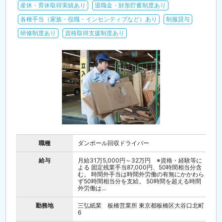
産休・育休取得実績あり
退職金・財形貯蓄制度あり
各種手当（家族・役職・インセンティブなど）あり
制服貸与
研修制度あり
資格取得支援制度あり
職種
ダンボール回収ドライバー
給与
月給31万5,000円～32万円 ※資格・経験等に
よる 固定残業手当87,000円、50時間相当分含
む。 時間外手当は時間外労働の有無にかかわら
ず50時間相当分を支給。 50時間を超える時間
外労働は...
勤務地
三弘紙業 板橋営業所 東京都板橋区大谷口北町
6