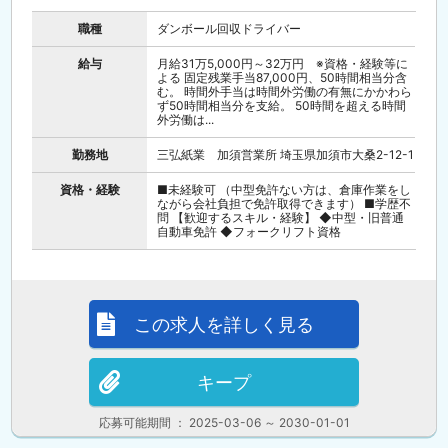
職種
ダンボール回収ドライバー
給与
月給31万5,000円～32万円 ※資格・経験等に
よる 固定残業手当87,000円、50時間相当分含
む。 時間外手当は時間外労働の有無にかかわら
ず50時間相当分を支給。 50時間を超える時間
外労働は...
勤務地
三弘紙業 加須営業所 埼玉県加須市大桑2-12-1
資格・経験
■未経験可 （中型免許ない方は、倉庫作業をし
ながら会社負担で免許取得できます） ■学歴不
問 【歓迎するスキル・経験】 ◆中型・旧普通
自動車免許 ◆フォークリフト資格
この求人を詳しく見る
キープ
応募可能期間 ： 2025-03-06 ～ 2030-01-01