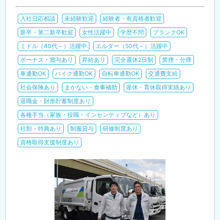
入社日応相談
未経験歓迎
経験者・有資格者歓迎
新卒・第二新卒歓迎
女性活躍中
学歴不問
ブランクOK
ミドル（40代～）活躍中
エルダー（50代～）活躍中
ボーナス・賞与あり
昇給あり
完全週休2日制
禁煙・分煙
車通勤OK
バイク通勤OK
自転車通勤OK
交通費支給
社会保険あり
まかない・食事補助
産休・育休取得実績あり
退職金・財形貯蓄制度あり
各種手当（家族・役職・インセンティブなど）あり
社割・特典あり
制服貸与
研修制度あり
資格取得支援制度あり