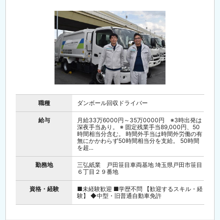
職種
ダンボール回収ドライバー
給与
月給33万6000円～35万0000円 ※3時出発は
深夜手当あり。 ※ 固定残業手当89,000円、50
時間相当分含む。 時間外手当は時間外労働の有
無にかかわらず50時間相当分を支給。 50時間
を超...
勤務地
三弘紙業 戸田笹目車両基地 埼玉県戸田市笹目
６丁目２９番地
資格・経験
■未経験歓迎 ■学歴不問 【歓迎するスキル・経
験】 ◆中型・旧普通自動車免許