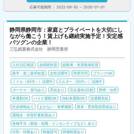
応募可能期間 ： 2022-08-30 ～ 2030-01-01
静岡県静岡市：家庭とプライベートを大切にし
ながら働こう！賃上げも継続実施予定！安定感
バツグンの企業！
三弘紙業株式会社 静岡営業所
入社日応相談
未経験歓迎
経験者・有資格者歓迎
新卒・第二新卒歓迎
女性活躍中
学歴不問
ブランクOK
ミドル（40代～）活躍中
エルダー（50代～）活躍中
ボーナス・賞与あり
昇給あり
完全週休2日制
禁煙・分煙
車通勤OK
バイク通勤OK
自転車通勤OK
交通費支給
社会保険あり
まかない・食事補助
産休・育休取得実績あり
退職金・財形貯蓄制度あり
各種手当（家族・役職・インセンティブなど）あり
社割・特典あり
制服貸与
研修制度あり