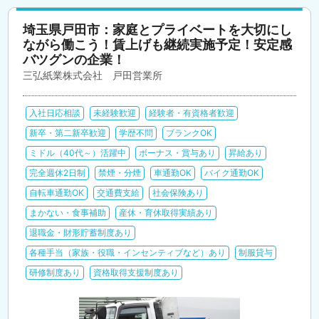
埼玉県戸田市：家庭とプライベートを大切にし
ながら働こう！賃上げも継続実施予定！安定感
バツグンの企業！
三弘紙業株式会社 戸田営業所
入社日応相談
未経験歓迎
経験者・有資格者歓迎
新卒・第二新卒歓迎
学歴不問
ブランクOK
ミドル（40代～）活躍中
ボーナス・賞与あり
昇給あり
完全週休2日制
禁煙・分煙
車通勤OK
バイク通勤OK
自転車通勤OK
交通費支給
社会保険あり
まかない・食事補助
産休・育休取得実績あり
退職金・財形貯蓄制度あり
各種手当（家族・役職・インセンティブなど）あり
制服貸与
研修制度あり
資格取得支援制度あり