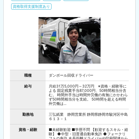
資格取得支援制度あり
職種
ダンボール回収ドライバー
給与
月給31万5,000円～32万円 ※資格・経験等に
よる 固定残業手当87,000円、50時間相当分含
む。 時間外手当は時間外労働の有無にかかわら
ず50時間相当分を支給。 50時間を超える時間
外労働は...
勤務地
三弘紙業 静岡営業所 静岡県静岡市駿河区中島
６１３－１
資格・経験
■未経験歓迎 ■学歴不問 【歓迎するスキル・経
験】 ◆中型・旧普通自動車免許 ◆フォークリ
フトの免許 ☆長距離ドライバーや印刷関連から