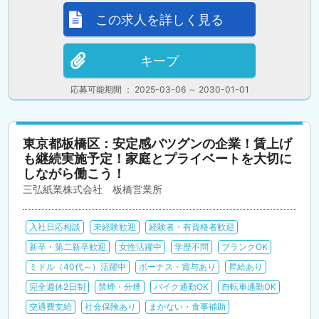
この求人を詳しく見る
キープ
応募可能期間 ： 2025-03-06 ～ 2030-01-01
東京都板橋区：安定感バツグンの企業！賃上げ
も継続実施予定！家庭とプライベートを大切に
しながら働こう！
三弘紙業株式会社 板橋営業所
入社日応相談
未経験歓迎
経験者・有資格者歓迎
新卒・第二新卒歓迎
女性活躍中
学歴不問
ブランクOK
ミドル（40代～）活躍中
ボーナス・賞与あり
昇給あり
完全週休2日制
禁煙・分煙
バイク通勤OK
自転車通勤OK
交通費支給
社会保険あり
まかない・食事補助