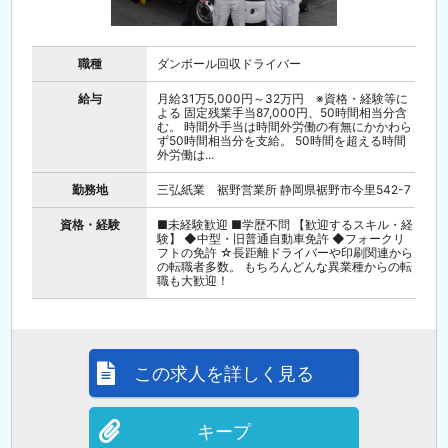
職種
ダンボール回収ドライバー
給与
月給31万5,000円～32万円 ※資格・経験等に
よる 固定残業手当87,000円、50時間相当分含
む。 時間外手当は時間外労働の有無にかかわら
ず50時間相当分を支給。 50時間を超える時間
外労働は...
勤務地
三弘紙業 裾野営業所 静岡県裾野市今里542-7
資格・経験
■未経験歓迎 ■学歴不問 【歓迎するスキル・経
験】 ◆中型・旧普通自動車免許 ◆フォークリ
フトの免許 ☆長距離ドライバーや印刷関連から
の転職者多数。 もちろんどんな異業種からの転
職も大歓迎！
この求人を詳しく見る
キープ