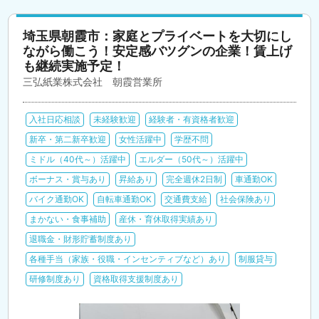
埼玉県朝霞市：家庭とプライベートを大切にし
ながら働こう！安定感バツグンの企業！賃上げ
も継続実施予定！
三弘紙業株式会社 朝霞営業所
入社日応相談
未経験歓迎
経験者・有資格者歓迎
新卒・第二新卒歓迎
女性活躍中
学歴不問
ミドル（40代～）活躍中
エルダー（50代～）活躍中
ボーナス・賞与あり
昇給あり
完全週休2日制
車通勤OK
バイク通勤OK
自転車通勤OK
交通費支給
社会保険あり
まかない・食事補助
産休・育休取得実績あり
退職金・財形貯蓄制度あり
各種手当（家族・役職・インセンティブなど）あり
制服貸与
研修制度あり
資格取得支援制度あり