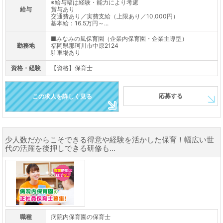
※給与幅は経験・能力により考慮
給与
賞与あり
交通費あり／実費支給（上限あり／10,000円）
基本給：16.5万円～...
■みなみの風保育園（企業内保育園・企業主導型）
勤務地
福岡県那珂川市中原2124
駐車場あり
資格・経験
【資格】保育士
応募する
この求人を詳しく見る
少人数だからこそできる得意や経験を活かした保育！幅広い世
代の活躍を後押しできる研修も...
職種
病院内保育園の保育士