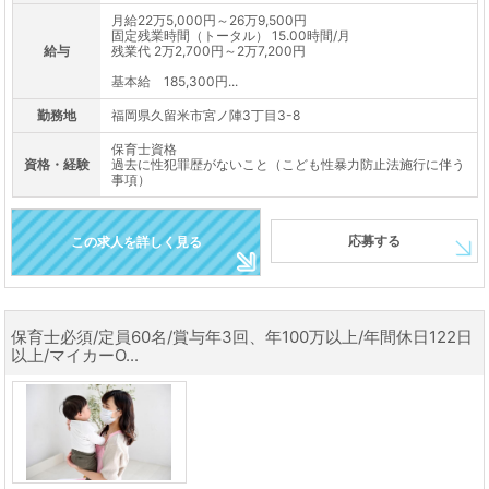
月給22万5,000円～26万9,500円
固定残業時間（トータル） 15.00時間/月
給与
残業代 2万2,700円～2万7,200円
基本給 185,300円...
勤務地
福岡県久留米市宮ノ陣3丁目3-8
保育士資格
資格・経験
過去に性犯罪歴がないこと（こども性暴力防止法施行に伴う
事項）
応募する
この求人を詳しく見る
保育士必須/定員60名/賞与年3回、年100万以上/年間休日122日
以上/マイカーO...