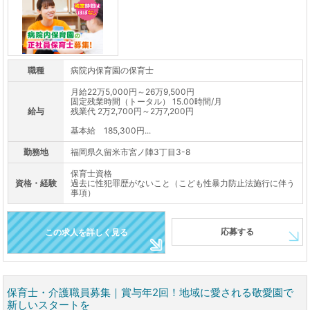
職種
病院内保育園の保育士
月給22万5,000円～26万9,500円
固定残業時間（トータル） 15.00時間/月
給与
残業代 2万2,700円～2万7,200円
基本給 185,300円...
勤務地
福岡県久留米市宮ノ陣3丁目3-8
保育士資格
資格・経験
過去に性犯罪歴がないこと（こども性暴力防止法施行に伴う
事項）
応募する
この求人を詳しく見る
保育士・介護職員募集｜賞与年2回！地域に愛される敬愛園で
新しいスタートを