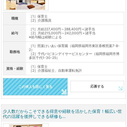
［1］保育士
職種
［2］介護職員
［1］月給227,400円～288,400円＋諸手当
給与
［2］月給215,000円～242,000円＋諸手当
※給与幅は経験による
［1］照葉けいあい保育園（福岡県福岡市東区香椎照葉7-8-
2）
勤務地
［2］千代パピヨンデイサービスセンター（福岡県福岡市博
多区千代1-30-25）
［1］保育士
資格・経験
［2］介護福祉士、自動車運転免許
応募する
この求人を詳しく見る
少人数だからこそできる得意や経験を活かした保育！幅広い世
代の活躍を後押しできる研修も...