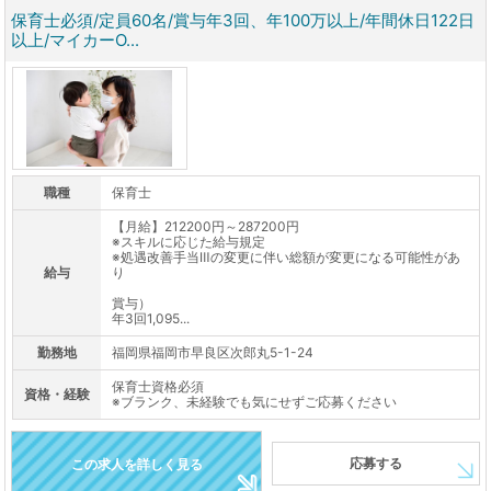
保育士必須/定員60名/賞与年3回、年100万以上/年間休日122日
以上/マイカーO...
職種
保育士
【月給】212200円～287200円
※スキルに応じた給与規定
※処遇改善手当Ⅲの変更に伴い総額が変更になる可能性があ
給与
り
賞与）
年3回1,095...
勤務地
福岡県福岡市早良区次郎丸5-1-24
保育士資格必須
資格・経験
※ブランク、未経験でも気にせずご応募ください
応募する
この求人を詳しく見る