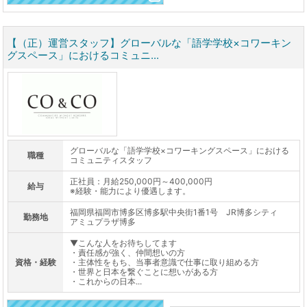
【（正）運営スタッフ】グローバルな「語学学校×コワーキン
グスペース」におけるコミュニ...
グローバルな「語学学校×コワーキングスペース」における
職種
コミュニティスタッフ
正社員：月給250,000円～400,000円
給与
※経験・能力により優遇します。
福岡県福岡市博多区博多駅中央街1番1号 JR博多シティ
勤務地
アミュプラザ博多
▼こんな人をお待ちしてます
・責任感が強く、仲間想いの方
資格・経験
・主体性をもち、当事者意識で仕事に取り組める方
・世界と日本を繋ぐことに想いがある方
・これからの日本...