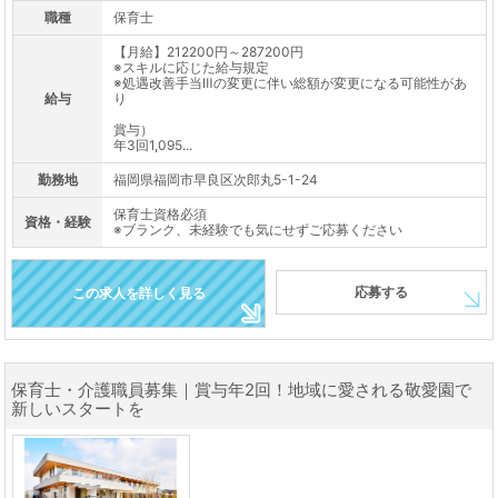
職種
保育士
【月給】212200円～287200円
※スキルに応じた給与規定
※処遇改善手当Ⅲの変更に伴い総額が変更になる可能性があ
給与
り
賞与）
年3回1,095...
勤務地
福岡県福岡市早良区次郎丸5-1-24
保育士資格必須
資格・経験
※ブランク、未経験でも気にせずご応募ください
応募する
この求人を詳しく見る
保育士・介護職員募集｜賞与年2回！地域に愛される敬愛園で
新しいスタートを