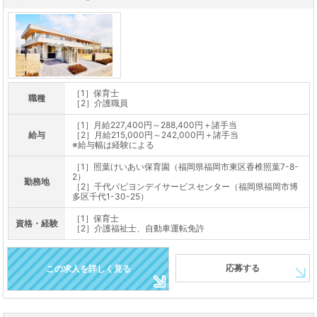
［1］保育士
職種
［2］介護職員
［1］月給227,400円～288,400円＋諸手当
給与
［2］月給215,000円～242,000円＋諸手当
※給与幅は経験による
［1］照葉けいあい保育園（福岡県福岡市東区香椎照葉7-8-
2）
勤務地
［2］千代パピヨンデイサービスセンター（福岡県福岡市博
多区千代1-30-25）
［1］保育士
資格・経験
［2］介護福祉士、自動車運転免許
応募する
この求人を詳しく見る