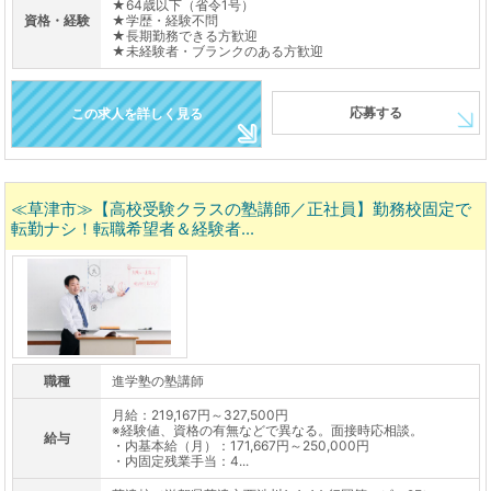
★64歳以下（省令1号）
資格・経験
★学歴・経験不問
★長期勤務できる方歓迎
★未経験者・ブランクのある方歓迎
応募する
この求人を詳しく見る
≪草津市≫【高校受験クラスの塾講師／正社員】勤務校固定で
転勤ナシ！転職希望者＆経験者...
職種
進学塾の塾講師
月給：219,167円～327,500円
※経験値、資格の有無などで異なる。面接時応相談。
給与
・内基本給（月）：171,667円～250,000円
・内固定残業手当：4...