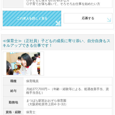
◎子どもと接するのが好きな方
◎子育てが落ち着いて、そろそろお仕事を始めたい方
応募する
この求人を詳しく見る
≪保育士≫（正社員）子どもの成長に寄り添い、自分自身もス
キルアップできる仕事です！
職種
保育職員
月給277,700円～（年齢・経験等による、処遇改善手当、資
給与
格手当含む）
まつばら駅前おおぞら保育園
勤務地
（大阪府松原市上田4ｰ3ｰ32）
資格・経験
保育士