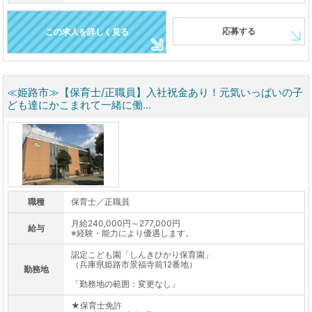
応募する
この求人を詳しく見る
≪姫路市≫【保育士/正職員】入社祝金あり！元気いっぱいの子
ども達にかこまれて一緒に働...
職種
保育士／正職員
月給240,000円～277,000円
給与
※経験・能力により優遇します。
認定こども園「しんきひかり保育園」
（兵庫県姫路市景福寺前12番地）
勤務地
「勤務地の範囲：変更なし」
★保育士免許