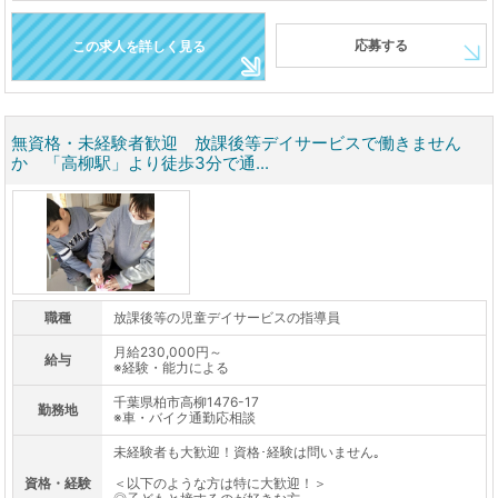
応募する
この求人を詳しく見る
無資格・未経験者歓迎 放課後等デイサービスで働きません
か 「高柳駅」より徒歩3分で通...
職種
放課後等の児童デイサービスの指導員
月給230,000円～
給与
※経験・能力による
千葉県柏市高柳1476-17
勤務地
※車・バイク通勤応相談
未経験者も大歓迎！資格･経験は問いません｡
資格・経験
＜以下のような方は特に大歓迎！＞