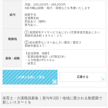
月額：240,000円～265,000円
※給与幅は経験・能力・資格などを考慮いたします
給与
残業手当
交通費支給
昇給あり（随時）
賞与あり...
① 放課後等デイサービスあじさい/児童発達支援あじさい
長崎市茂木町１８５０－２５
勤務地
② 総合療育センターあじさい愛宕／愛宕２
長崎市愛宕４丁...
【必須資格、経験】
・普通自動車免許（AT限定OK）
資格・経験
・入力程度のPCスキル
・保育士
応募する
この求人を詳しく見る
保育士・介護職員募集｜賞与年2回！地域に愛される敬愛園で
新しいスタートを