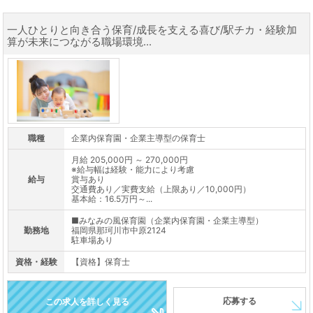
一人ひとりと向き合う保育/成長を支える喜び/駅チカ・経験加
算が未来につながる職場環境...
職種
企業内保育園・企業主導型の保育士
月給 205,000円 ～ 270,000円
※給与幅は経験・能力により考慮
給与
賞与あり
交通費あり／実費支給（上限あり／10,000円）
基本給：16.5万円～...
■みなみの風保育園（企業内保育園・企業主導型）
勤務地
福岡県那珂川市中原2124
駐車場あり
資格・経験
【資格】保育士
応募する
この求人を詳しく見る