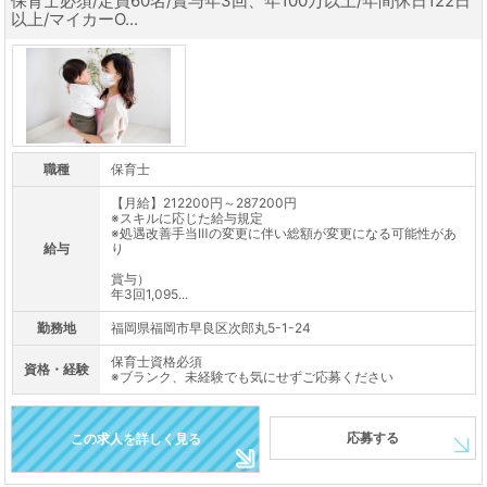
保育士必須/定員60名/賞与年3回、年100万以上/年間休日122日
以上/マイカーO...
職種
保育士
【月給】212200円～287200円
※スキルに応じた給与規定
※処遇改善手当Ⅲの変更に伴い総額が変更になる可能性があ
給与
り
賞与）
年3回1,095...
勤務地
福岡県福岡市早良区次郎丸5-1-24
保育士資格必須
資格・経験
※ブランク、未経験でも気にせずご応募ください
応募する
この求人を詳しく見る