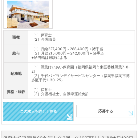
［1］保育士
職種
［2］介護職員
［1］月給227,400円～288,400円＋諸手当
給与
［2］月給215,000円～242,000円＋諸手当
※給与幅は経験による
［1］照葉けいあい保育園（福岡県福岡市東区香椎照葉7-8-
2）
勤務地
［2］千代パピヨンデイサービスセンター（福岡県福岡市博
多区千代1-30-25）
［1］保育士
資格・経験
［2］介護福祉士、自動車運転免許
応募する
この求人を詳しく見る