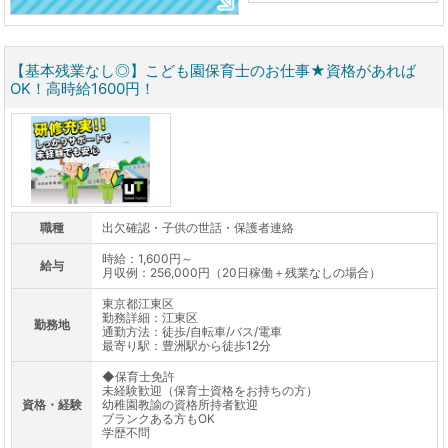
【基本残業なし◎】こども園保育士のお仕事★資格があれば
OK！高時給1600円！
職種
出欠確認・子供の世話・保護者連絡
時給：1,600円～
給与
月収例：256,000円（20日稼働＋残業なしの場合）
東京都江東区
勤務詳細：江東区
勤務地
通勤方法：徒歩/自転車/バス/電車
最寄り駅：豊洲駅から徒歩12分
◆保育士免許
未経験歓迎（保育士資格をお持ちの方）
資格・経験
幼稚園教諭の資格所持者歓迎
ブランクある方もOK
学歴不問