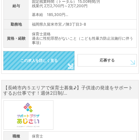
固定残業時間（トータル） 15.00時間/月
給与
残業代 2万2,700円～2万7,200円
基本給 185,300円...
勤務地
福岡県久留米市宮ノ陣3丁目3-8
保育士資格
資格・経験
過去に性犯罪歴がないこと（こども性暴力防止法施行に伴う
事項）
応募する
この求人を詳しく見る
【長崎市内５エリアで保育士募集♪】子供達の発達をサポート
するお仕事です！週休2日制/...
職種
保育士