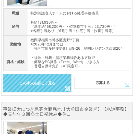
職種
特別養護老人ホームにおける経理事務職員
月給181,930円～
給与
（基本給158,200円～・特別都市手当：23,730円～）
※各種手当あり（通勤手当・住宅手当・扶養手当等）
福岡県福岡市博多区麦野2丁目
勤務地
※2026年12月までは
福岡市博多区麦野6丁目9-26 庭園レジデンス西館204
・経理・総務・請求業務経験ある方歓迎
資格・経験
・簡単なPC操作（Excel、Word）できる方
・普通自動車免許（AT限定可）
応募する
この求人を詳しく見る
事業拡大につき急募☆勤務地【大牟田市企業局】【水道事務】
◆賞与年３回◇土日祝休み◆住...