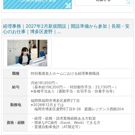
経理事務｜2027年2月新規開設｜開設準備から参加｜長期・安
心のお仕事｜博多区麦野｜...
職種
特別養護老人ホームにおける経理事務職員
月給181,930円～
給与
（基本給158,200円～・特別都市手当：23,730円～）
※各種手当あり（通勤手当・住宅手当・扶養手当等）
福岡県福岡市博多区麦野2丁目
勤務地
※2026年12月までは
福岡市博多区麦野6丁目9-26 庭園レジデンス西館204
・経理・総務・請求業務経験ある方歓迎
資格・経験
・簡単なPC操作（Excel、Word）できる方
・普通自動車免許（AT限定可）