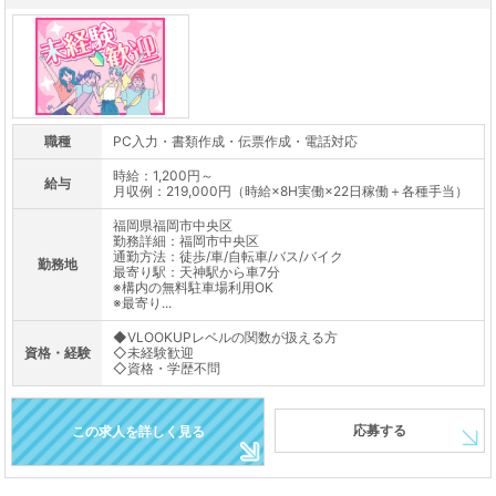
職種
PC入力・書類作成・伝票作成・電話対応
時給：1,200円～
給与
月収例：219,000円（時給×8H実働×22日稼働＋各種手当）
福岡県福岡市中央区
勤務詳細：福岡市中央区
通勤方法：徒歩/車/自転車/バス/バイク
勤務地
最寄り駅：天神駅から車7分
※構内の無料駐車場利用OK
※最寄り...
◆VLOOKUPレベルの関数が扱える方
資格・経験
◇未経験歓迎
◇資格・学歴不問
応募する
この求人を詳しく見る