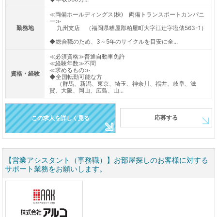
≪両備ホールディングス(株) 両備トランスポートカンパニ
ー≫
勤務地
九州支店 （福岡県糟屋郡粕屋町大字江辻字塩俵563-1）
◆総合職のため、3～5年のサイクルを目安に全...
≪必須資格≫普通自動車免許
≪経験年数≫不問
≪求めるもの≫
資格・経験
◆全国転勤可能な方
（群馬、新潟、東京、埼玉、神奈川、福井、岐阜、滋
賀、大阪、岡山、広島、山...
応募する
この求人を詳しく見る
【営業アシスタント（事務職）】お部屋探しのお客様に対する
サポート業務をお願いします。