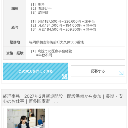
［1］事務
職種
［2］看護助手
［3］調理師
［1］月給187,500円～226,600円＋諸手当
［2］月給184,000円～194,000円＋諸手当
給与
［3］月給184,500円～209,800円＋諸手当
勤務地
福岡県朝倉郡筑前町大久保500番地
［1］病院での医療事務経験
資格・経験
※年数不問
応募する
この求人を詳しく見る
経理事務｜2027年2月新規開設｜開設準備から参加｜長期・安
心のお仕事｜博多区麦野｜...