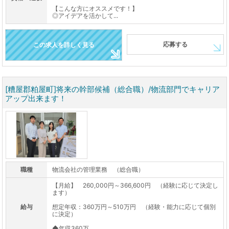
【こんな方にオススメです！】
◎アイデアを活かして...
応募する
この求人を詳しく見る
[糟屋郡粕屋町]将来の幹部候補（総合職）/物流部門でキャリア
アップ出来ます！
職種
物流会社の管理業務 （総合職）
【月給】 260,000円～366,600円 （経験に応じて決定し
ます）
給与
想定年収：360万円～510万円 （経験・能力に応じて個別
に決定）
◆年収360万...