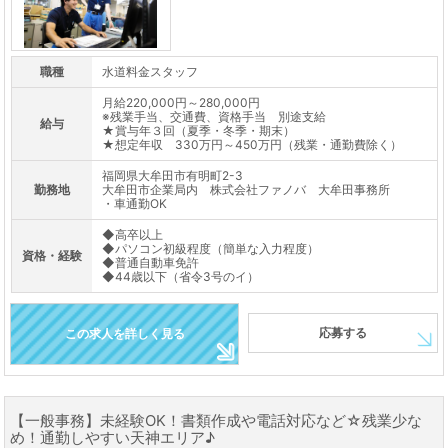
職種
水道料金スタッフ
月給220,000円～280,000円
※残業手当、交通費、資格手当 別途支給
給与
★賞与年３回（夏季・冬季・期末）
★想定年収 330万円～450万円（残業・通勤費除く）
福岡県大牟田市有明町2-3
勤務地
大牟田市企業局内 株式会社ファノバ 大牟田事務所
・車通勤OK
◆高卒以上
◆パソコン初級程度（簡単な入力程度）
資格・経験
◆普通自動車免許
◆44歳以下（省令3号のイ）
応募する
この求人を詳しく見る
【一般事務】未経験OK！書類作成や電話対応など☆残業少な
め！通勤しやすい天神エリア♪