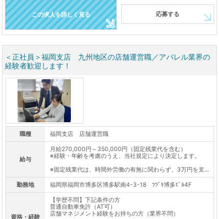
応募する
この求人を詳しく見る
＜正社員＞福岡支店 九州地区の店舗運営職／アパレル業界の
経験者歓迎します！
職種
福岡支店 店舗運営職
月給270,000円～350,000円（固定残業代を含む）
※経験・年齢を考慮のうえ、当社規定により決定します。
給与
※固定残業代は、時間外労働の有無に関わらず、3万円を支...
勤務地
福岡県福岡市博多区博多駅南4-3-18 ﾂﾂﾞｷ博多ﾋﾞﾙ4F
【学歴不問】下記条件の方
普通自動車免許（AT可）
店舗マネジメント経験をお持ちの方（業界不問）
資格・経験