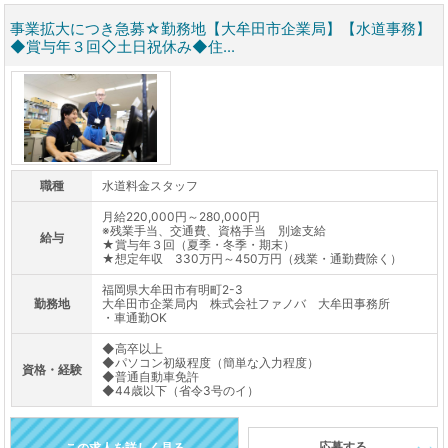
事業拡大につき急募☆勤務地【大牟田市企業局】【水道事務】
◆賞与年３回◇土日祝休み◆住...
職種
水道料金スタッフ
月給220,000円～280,000円
※残業手当、交通費、資格手当 別途支給
給与
★賞与年３回（夏季・冬季・期末）
★想定年収 330万円～450万円（残業・通勤費除く）
福岡県大牟田市有明町2-3
勤務地
大牟田市企業局内 株式会社ファノバ 大牟田事務所
・車通勤OK
◆高卒以上
◆パソコン初級程度（簡単な入力程度）
資格・経験
◆普通自動車免許
◆44歳以下（省令3号のイ）
応募する
この求人を詳しく見る