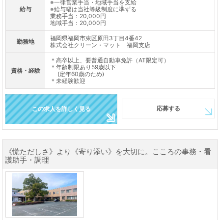
※一律営業手当・地域手当を支給
給与
※給与幅は当社等級制度に準ずる
業務手当：20,000円
地域手当：20,000円
福岡県福岡市東区原田3丁目4番42
勤務地
株式会社クリーン・マット 福岡支店
＊高卒以上、要普通自動車免許（AT限定可）
＊年齢制限あり59歳以下
資格・経験
(定年60歳のため)
＊未経験歓迎
応募する
この求人を詳しく見る
《慌ただしさ》より《寄り添い》を大切に。こころの事務・看
護助手・調理