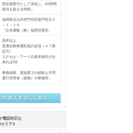
固定残業代として支給し、40時間
相当を超える時間...
福岡県北九州市門司区新門司北３
－１－１０
「辻本運輸（株）福岡営業所」
高卒以上
普通自動車運転免許必須（ＡＴ限
定可）
エクセル・ワードの基本操作が出
来ればOK
事務経験、運送業での経験も不問
運行管理者（貨物）や整備管...
く見る
や電話対応な
エリア♪