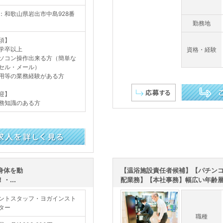
：和歌山県岩出市中島928番
勤務地
須】
学卒以上
資格・経験
ソコン操作出来る方（簡単な
セル・メール）
用等の業務経験がある方
迎】
務知識のある方
この求人を詳し
身体を動
【温浴施設責任者候補】【パチン
...
配業務】【本社事務】幅広い年齢層が
ントスタッフ・ヨガインスト
ター
職種