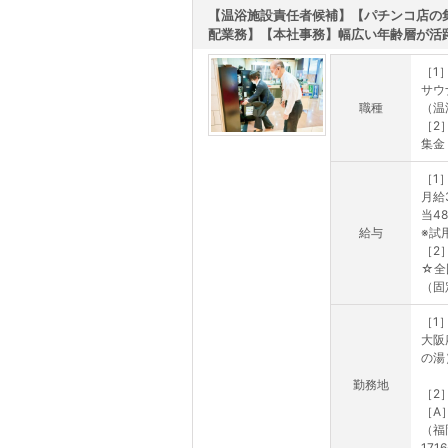
【温浴施設責任者候補】【パチンコ店の
配業務】【本社事務】幅広い年齢層が活躍中
［1
サウ
職種
（温
［2
集金・
［1
月給
当4
給与
※試
［2
☆全
（固定
［1
大阪
の湯
勤務地
［2
［A
（福
171