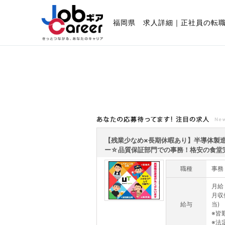
福岡県 求人詳細｜正社員の転
あなたの応募待ってます!注目の求人
【残業少なめ×長期休暇あり】半導体製
ー☆品質保証部門での事務！格安の食堂完備
職種
事務
月給：
月収
給与
当)
※皆
※法