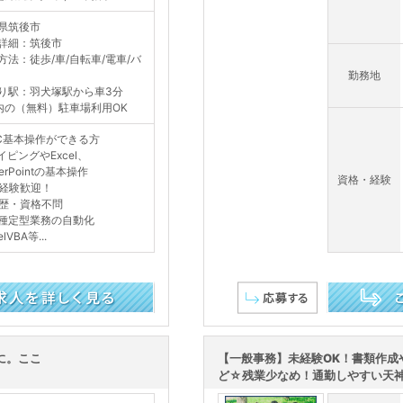
県筑後市
詳細：筑後市
方法：徒歩/車/自転車/電車/バ
勤務地
り駅：羽犬塚駅から車3分
内の（無料）駐車場利用OK
C基本操作ができる方
イピングやExcel、
erPointの基本操作
資格・経験
経験歓迎！
歴・資格不問
種定型業務の自動化
elVBA等...
この求人を詳し
に。ここ
【一般事務】未経験OK！書類作成
ど☆残業少なめ！通勤しやすい天神