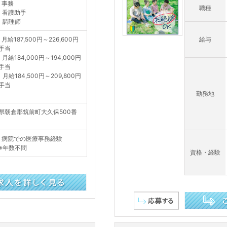
］事務
職種
］看護助手
］調理師
月給187,500円～226,600円
給与
手当
月給184,000円～194,000円
手当
月給184,500円～209,800円
手当
勤務地
県朝倉郡筑前町大久保500番
］病院での医療事務経験
年数不問
資格・経験
この求人を詳し