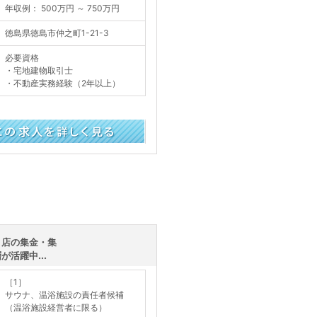
年収例： 500万円 ～ 750万円
徳島県徳島市仲之町1-21-3
必要資格
・宅地建物取引士
・不動産実務経験（2年以上）
く見る
コ店の集金・集
活躍中...
［1］
サウナ、温浴施設の責任者候補
（温浴施設経営者に限る）