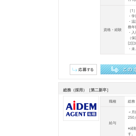
［1
・学
・温
務年
資格・経験
・入
（保
[2][3
・未..
この求人を詳しく見る
総務（採用）［第二新卒］
職種
総務
＜月
250
給与
※経
す。