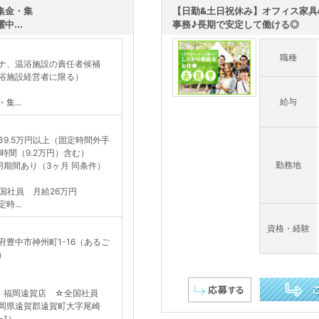
集金・集
【日勤&土日祝休み】オフィス家具
...
事務♪長期で安定して働ける◎
］
職種
ナ、温浴施設の責任者候補
浴施設経営者に限る）
］
給与
集...
］
39.5万円以上（固定時間外手
8時間（9.2万円）含む）
勤務地
用期間あり（3ヶ月 同条件）
］
国社員 月給26万円
時...
資格・経験
］
府豊中市神州町1-16（あるご
）
］
］福岡遠賀店 ☆全国社員
岡県遠賀郡遠賀町大字尾崎
この求人を詳し
6-1）