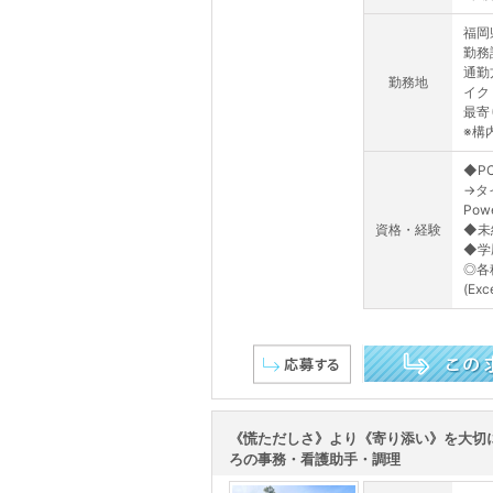
福岡
勤務
通勤
勤務地
イク
最寄
※構
◆P
→タ
Pow
資格・経験
◆未
◆学
◎各
(Exc
この求人を詳しく見る
《慌ただしさ》より《寄り添い》を大切
ろの事務・看護助手・調理