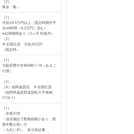
［2］
集金・集...
［1］
月給39.5万円以上（固定時間外手
当48時間（9.2万円）含む）
※試用期間あり（3ヶ月 同条件）
［2］
☆全国社員 月給26万円
（固定時...
［1］
大阪府豊中市神州町1-16（あるご
の湯）
［2］
［A］福岡遠賀店 ☆全国社員
（福岡県遠賀郡遠賀町大字尾崎
1716-1）
［1］
・学歴不問
・温浴施設で勤務経験があり、勤
務年数が長い方
・入社に対し、身元保証書