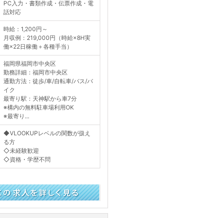
PC入力・書類作成・伝票作成・電
話対応
時給：1,200円～
月収例：219,000円（時給×8H実
働×22日稼働＋各種手当）
福岡県福岡市中央区
勤務詳細：福岡市中央区
通勤方法：徒歩/車/自転車/バス/バ
イク
最寄り駅：天神駅から車7分
※構内の無料駐車場利用OK
※最寄り...
◆VLOOKUPレベルの関数が扱え
る方
◇未経験歓迎
◇資格・学歴不問
く見る