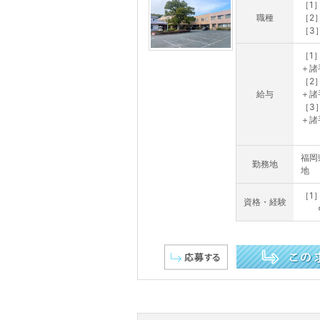
［1
職種
［2
［3
［1］
＋諸
［2］
給与
＋諸
［3］
＋諸
福岡
勤務地
地
［1
資格・経験
※
この求人を詳しく見る