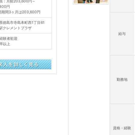
員：月給203,600円～
,300円
用期間3ヶ月は203,600円
県徳島市寺島本町西1丁目61
駅クレメントプラザ
給与
経験者歓迎
卒以上
勤務地
資格・経験