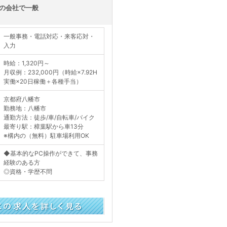
の会社で一般
一般事務・電話対応・来客応対・
入力
時給：1,320円～
月収例：232,000円（時給×7.92H
実働×20日稼働＋各種手当）
京都府八幡市
勤務地：八幡市
通勤方法：徒歩/車/自転車/バイク
最寄り駅：樟葉駅から車13分
※構内の（無料）駐車場利用OK
◆基本的なPC操作ができて、事務
経験のある方
◎資格・学歴不問
く見る