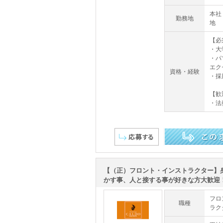
本社
勤務地
地
【必
・大
・パ
エク
資格・経験
・採
【歓
・法
この求人を詳しく見る
【（正）フロント・インストラクター】
かす事、人と接する事が好きな方大歓迎！・
フロ
職種
ラク