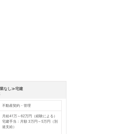
営業なし≫宅建
事
不動産契約・管理
月給41万～62万円（経験による）
宅建手当：月額 3万円～5万円（別
途支給）