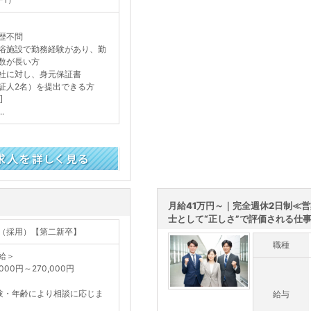
］
歴不問
浴施設で勤務経験があり、勤
数が長い方
社に対し、身元保証書
証人2名）を提出できる方
]
.
月給41万円～｜完全週休2日制≪
士として“正しさ”で評価される仕
（採用）【第二新卒】
職種
給＞
,000円～270,000円
験・年齢により相談に応じま
給与