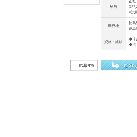
正社
給与
327
※試
徳島
勤務地
徳島
◆未
資格・経験
◆高
この求人を詳しく見る