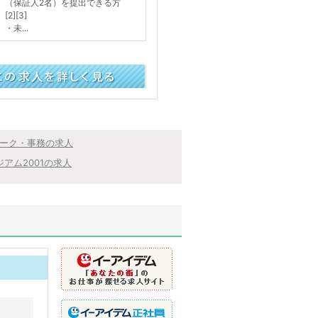
（保証人2名）を提出できる方
[2][3]
・未...
く見る
ーク・事務の求人
ジアム2001の求人