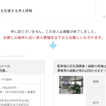
職を応援する求人情報
イ
申し訳ございません。この求人は掲載が終了しました。
お探しの条件に近い求人情報を以下からお探しいただけます。
造メーカ
配車係の正社員募集！経験の有無
...
事務系の経験が有れば活かせます！男
・PC操作
職種
185,000円～
例：197,193円(月給＋各種手
勤手当5,000円/月を含む
給与
定外残業手当7,193円/月