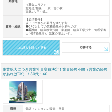
勤務地
＜募集エリア＞
北海道/札幌・千歳・苫小牧
東北 /八戸・盛...
【必須要件】
以下いづれかの要件を満たす方
資格・経験
■CRCとしての業務経験をお持ちの方
■看護師、臨床検査技師、薬剤師、臨床工学技士、管理栄養
士(NST経験者)、臨床心理士いず...
応募する
この求人を詳しく見る
事業拡大につき営業社員増員決定！業界経験不問（営業の経験
があればOK）！30代・40...
職種
分譲マンションの販売・営業