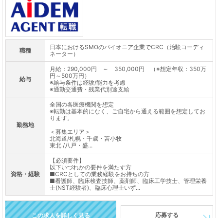
日本におけるSMOのパイオニア企業でCRC（治験コーディ
職種
ネーター）
月給：290,000円 ～ 350,000円 （※想定年収：350万
円～500万円）
給与
※給与条件は経験/能力を考慮
※通勤交通費・残業代別途支給
全国の各医療機関を想定
※転勤は基本的になく、ご自宅から通える範囲を想定してお
ります。
勤務地
＜募集エリア＞
北海道/札幌・千歳・苫小牧
東北 /八戸・盛...
【必須要件】
以下いづれかの要件を満たす方
資格・経験
■CRCとしての業務経験をお持ちの方
■看護師、臨床検査技師、薬剤師、臨床工学技士、管理栄養
士(NST経験者)、臨床心理士いず...
応募する
この求人を詳しく見る