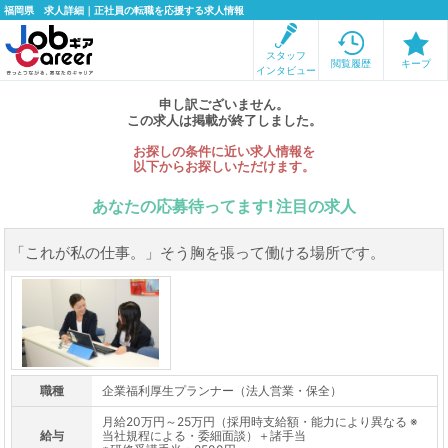
福岡県 求人詳細｜正社員の転職を応援する求人情報
スタッフ
閲覧履歴
キープ
インタビュー
申し訳ございません。
この求人は掲載が終了しました。
お探しの条件に近い求人情報を
以下からお探しいただけます。
あなたの応募待ってます! 注目の求人
「これが私の仕事。」そう胸を張って働ける場所です。
職種
企業福利厚生プランナー（法人営業・保全）
月給20万円～25万円（採用時支給額・能力により異なる ※
給与
当社規程による・委細面談）＋諸手当