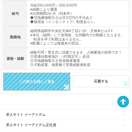
月給250,000円～350,000円
※経験により優遇
給与
※試用期間3か月（同条件）
◆宅地建物取引士は月3万円の手当あり
◆報奨金（インセンティブ）制度あり<...
福岡県福岡市中央区天神4丁目2-20 天神幸ビル3Ｆ
※本社（福岡）にて採用後、九州圏内での勤務となります。
勤務地
転居を伴う転勤はありません。
※配属によっては毎週末の宿泊...
経験不問！男女共に活躍できます。人物重視の採用です！
◇普通自動車免許（ AT限定可 ）必須
資格・経験
◇宅地建物取引士有資格者優遇
◇不動産業、他業種で営業経験者歓迎
応募する
この求人を詳しく見る
求人サイト イーアイデム
求人サイト イーアイデム正社員