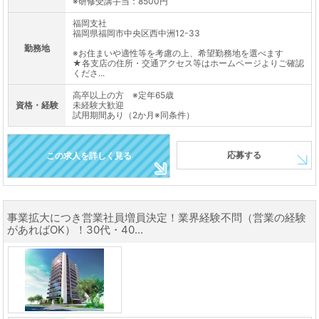
※研修受講手当：8500円
福岡支社
福岡県福岡市中央区西中洲12-33
勤務地
※お住まいや適性等を考慮の上、希望勤務地を選べます
★各支店の住所・交通アクセス等はホームページよりご確認
くださ...
高卒以上の方 ※定年65歳
資格・経験
未経験大歓迎
試用期間あり（2か月※同条件）
応募する
この求人を詳しく見る
事業拡大につき営業社員増員決定！業界経験不問（営業の経験
があればOK）！30代・40...