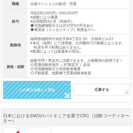
職種
分譲マンションの販売・営業
月給250,000円～350,000円
※経験により優遇
給与
※試用期間3か月（同条件）
◆宅地建物取引士は月3万円の手当あり
◆報奨金（インセンティブ）制度あり<...
福岡県福岡市中央区天神4丁目2-20 天神幸ビル3Ｆ
※本社（福岡）にて採用後、九州圏内での勤務となります。
勤務地
転居を伴う転勤はありません。
※配属によっては毎週末の宿泊...
経験不問！男女共に活躍できます。人物重視の採用です！
◇普通自動車免許（ AT限定可 ）必須
資格・経験
◇宅地建物取引士有資格者優遇
◇不動産業、他業種で営業経験者歓迎
応募する
この求人を詳しく見る
日本におけるSMOのパイオニア企業でCRC（治験コーディネー
ター）