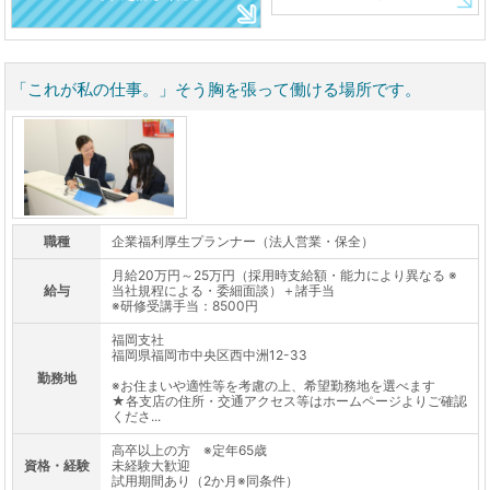
「これが私の仕事。」そう胸を張って働ける場所です。
職種
企業福利厚生プランナー（法人営業・保全）
月給20万円～25万円（採用時支給額・能力により異なる ※
給与
当社規程による・委細面談）＋諸手当
※研修受講手当：8500円
福岡支社
福岡県福岡市中央区西中洲12-33
勤務地
※お住まいや適性等を考慮の上、希望勤務地を選べます
★各支店の住所・交通アクセス等はホームページよりご確認
くださ...
高卒以上の方 ※定年65歳
資格・経験
未経験大歓迎
試用期間あり（2か月※同条件）