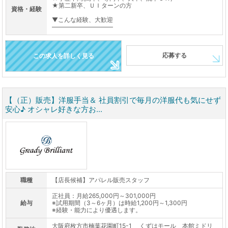
★第二新卒、ＵＩターンの方
資格・経験
▼こんな経験、大歓迎
――――――――――
応募する
この求人を詳しく見る
【（正）販売】洋服手当＆ 社員割引で毎月の洋服代も気にせず
安心♪ オシャレ好きな方お...
職種
【店長候補】アパレル販売スタッフ
正社員：月給265,000円～301,000円
給与
※試用期間（3～6ヶ月）は時給1,200円～1,300円
※経験・能力により優遇します。
大阪府枚方市楠葉花園町15-1 くずはモール 本館ミドリ