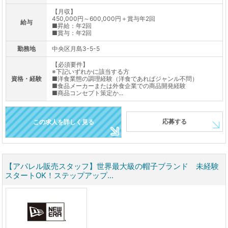
【月収】
450,000円～600,000円＋賞与年2回
給与
■昇給：年2回
■賞与：年2回
勤務地
中央区月島3-5-5
【必須要件】
※下記いずれかに該当する方
資格・経験
■洋食業態の調理経験（洋食であればジャンル不問）
■食品メーカーまたは外食企業での商品開発経験
■商品コンセプト策定か...
応募する
この求人を詳しく見る
【アパレル販売スタッフ】世界最大級の帽子ブランド 未経験
スタートOK！ステップアップ...