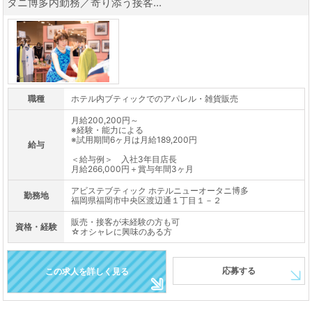
タニ博多内勤務／寄り添う接客...
職種
ホテル内ブティックでのアパレル・雑貨販売
月給200,200円～
※経験・能力による
※試用期間6ヶ月は月給189,200円
給与
＜給与例＞ 入社3年目店長
月給266,000円＋賞与年間3ヶ月
アビステブティック ホテルニューオータニ博多
勤務地
福岡県福岡市中央区渡辺通１丁目１－２
販売・接客が未経験の方も可
資格・経験
☆オシャレに興味のある方
応募する
この求人を詳しく見る