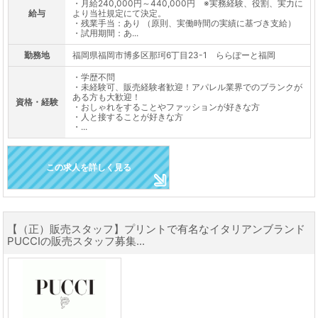
・月給240,000円～440,000円 ※実務経験、役割、実力に
給与
より当社規定にて決定。
・残業手当：あり （原則、実働時間の実績に基づき支給）
・試用期間：あ...
勤務地
福岡県福岡市博多区那珂6丁目23-1 ららぽーと福岡
・学歴不問
・未経験可、販売経験者歓迎！アパレル業界でのブランクが
ある方も大歓迎！
資格・経験
・おしゃれをすることやファッションが好きな方
・人と接することが好きな方
・...
この求人を詳しく見る
【（正）販売スタッフ】プリントで有名なイタリアンブランド
PUCCIの販売スタッフ募集...