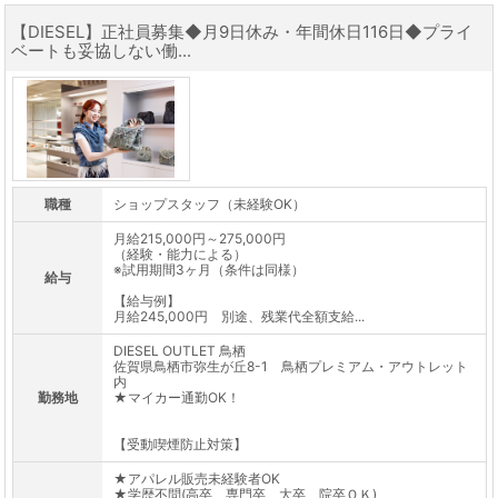
【DIESEL】正社員募集◆月9日休み・年間休日116日◆プライ
ベートも妥協しない働...
職種
ショップスタッフ（未経験OK）
月給215,000円～275,000円
（経験・能力による）
※試用期間3ヶ月（条件は同様）
給与
【給与例】
月給245,000円 別途、残業代全額支給...
DIESEL OUTLET 鳥栖
佐賀県鳥栖市弥生が丘8-1 鳥栖プレミアム・アウトレット
内
勤務地
★マイカー通勤OK！
【受動喫煙防止対策】
★アパレル販売未経験者OK
★学歴不問(高卒、専門卒、大卒、院卒ＯＫ)