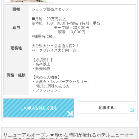
職種
ショップ販売スタッフ
■月給 20万円以上
基本給 180，000円+役職（特別）手当
給与
チーフ職：20,000円
一般職：10,000円
※採用時に経...
大分県大分市公園通り西2-1
勤務地
パークプレイス大分内 2F
【必須要件】
・高卒以上
・販売経験
資格・経験
【求める人物像】
・天然石・シルバーアクセサリー、
雑貨に興味のある方
・ファッション...
応募する
この求人を詳しく見る
リニューアルオープン★静かな時間が流れるホテルニューオー