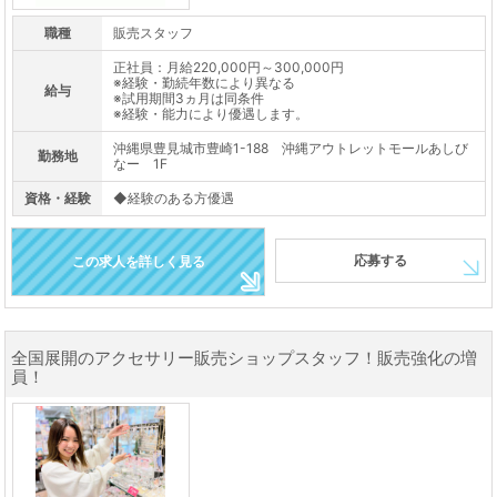
職種
販売スタッフ
正社員：月給220,000円～300,000円
※経験・勤続年数により異なる
給与
※試用期間3ヵ月は同条件
※経験・能力により優遇します。
沖縄県豊見城市豊崎1-188 沖縄アウトレットモールあしび
勤務地
なー 1F
資格・経験
◆経験のある方優遇
応募する
この求人を詳しく見る
全国展開のアクセサリー販売ショップスタッフ！販売強化の増
員！