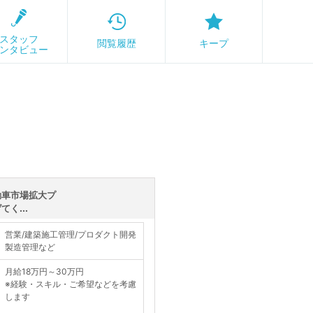
スタッフ
閲覧履歴
キープ
ンタビュー
動車市場拡大プ
く...
営業/建築施工管理/プロダクト開発
製造管理など
月給18万円～30万円
※経験・スキル・ご希望などを考慮
します