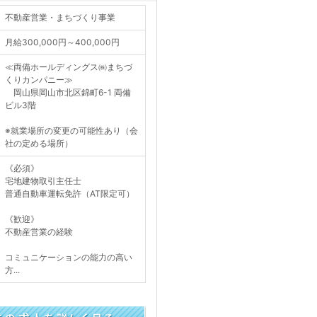
不動産営業・まちづくり事業
月給300,000円～400,000円
≪両備ホールディングス㈱まちづ
くりカンパニー≫
岡山県岡山市北区錦町6-1 両備
ビル3階
※就業場所の変更の可能性あり（会
社の定める場所）
《必須》
宅地建物取引主任士
普通自動車運転免許（AT限定可）
《歓迎》
不動産営業の経験
コミュニケーションの能力の高い
方...