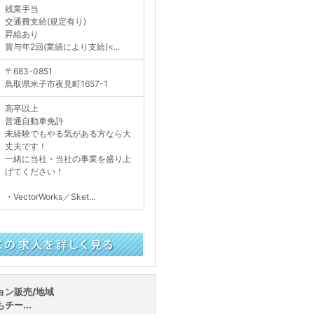
残業手当
交通費支給(規定有り)
昇給あり
賞与年2回(業績により支給)<...
〒683-0851
鳥取県米子市夜見町1657-1
高卒以上
普通自動車免許
未経験でもやる気がある方なら大
丈夫です！
一緒に当社・当社の事業を盛り上
げてください！
・VectorWorks／Sket...
く見る
ョン販売/地域
ー...