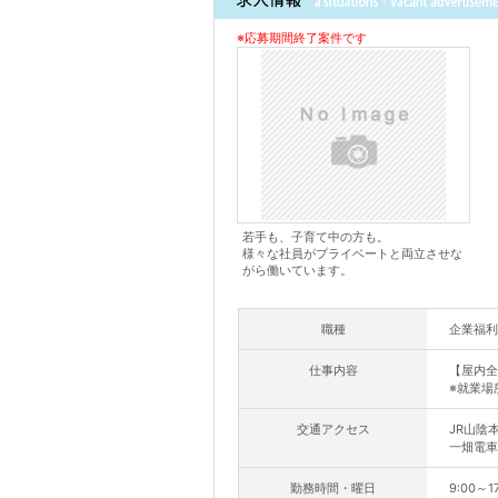
※応募期間終了案件です
若手も、子育て中の方も。
様々な社員がプライベートと両立させな
がら働いています。
職種
企業福利
仕事内容
【屋内全
※就業場
交通アクセス
JR山陰
一畑電車
勤務時間・曜日
9:00～1