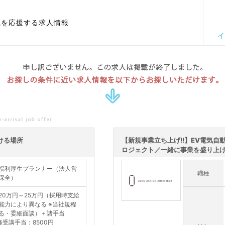
職を応援する求人情報
イ
申し訳ございません。この求人は掲載が終了しました。
お探しの条件に近い求人情報を以下からお探しいただけます。
ける場所
【新規事業立ち上げ!!】EV電気自
ロジェクト／一緒に事業を盛り上げて
福利厚生プランナー（法人営
職種
保全）
20万円～25万円（採用時支給
能力により異なる ※当社規程
る・委細面談）＋諸手当
修受講手当：8500円