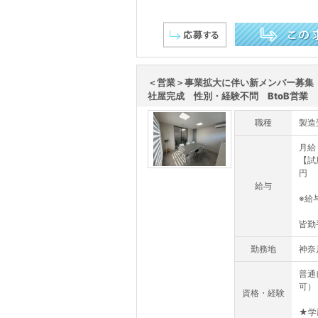
この求人を詳しく見る
＜営業＞事業拡大に伴い新メンバー募集
社屋完成 性別・経験不問 BtoB営業 .
職種
製造
月給 
【試
円
給与
※給
皆勤
勤務地
神奈
普通
可）
資格・経験
★学