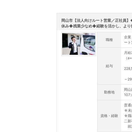
岡山市【法人向けルート営業／正社員】
休み◆残業少なめ◆経験を活かし、より働き
企業
職種
ート
月給2
（a
基本
給与
228
固定
～29
岡山
勤務地
107
普通
☆未
資格・経験
☆職
二新
就業