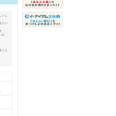
しいこ
きたい
す。
いの
ること
。