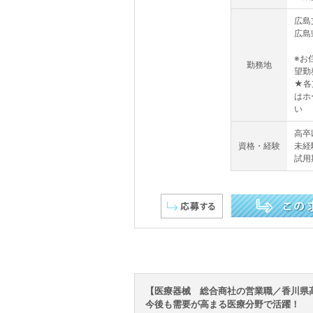
広島
広島
※お
勤務地
望勤
★各
はホ
い
高卒
資格・経験
未経
試用
この求人を詳しく見る
【医療器械 総合商社の営業職／香川県
今後も需要が高まる医療分野で活躍！