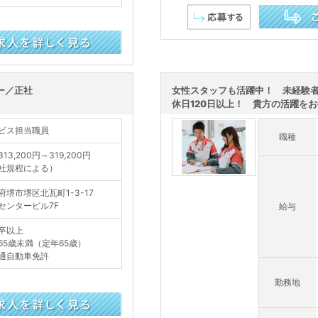
この求人を詳し
ー／正社
女性スタッフも活躍中！ 未経験
休日120日以上！ 貴方の活躍をお待
ビス担当職員
職種
13,200円～319,200円
社規程による）
府堺市堺区北瓦町1-3-17
センタービル7F
給与
卒以上
65歳未満（定年65歳）
通自動車免許
勤務地