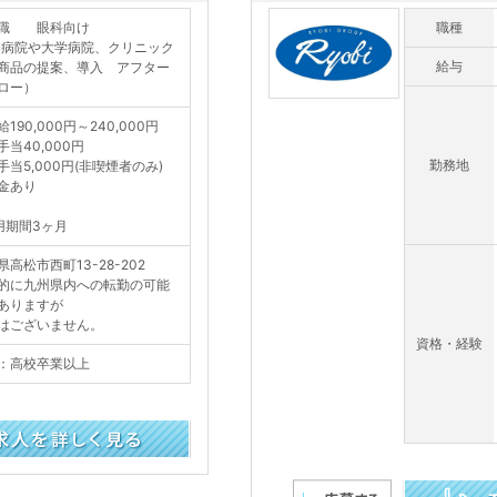
職 眼科向け
職種
合病院や大学病院、クリニック
給与
商品の提案、導入 アフター
ロー）
190,000円～240,000円
手当40,000円
勤務地
手当5,000円(非喫煙者のみ)
金あり
用期間3ヶ月
県高松市西町13-28-202
的に九州県内への転勤の可能
ありますが
はございません。
資格・経験
：高校卒業以上