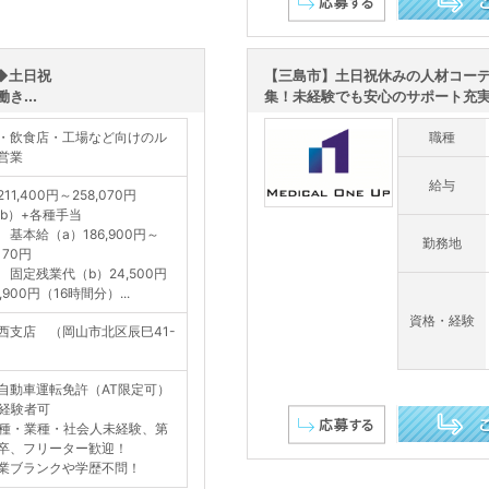
この求人を詳し
◆土日祝
【三島市】土日祝休みの人材コー
...
集！未経験でも安心のサポート充
・飲食店・工場など向けのル
職種
営業
給与
11,400円～258,070円
+b）+各種手当
給（a）186,900円～
勤務地
,170円
残業代（b）24,500円
,900円（16時間分）...
資格・経験
西支店 （岡山市北区辰巳41-
）
自動車運転免許（AT限定可）
経験者可
種・業種・社会人未経験、第
卒、フリーター歓迎！
この求人を詳し
ブランクや学歴不問！