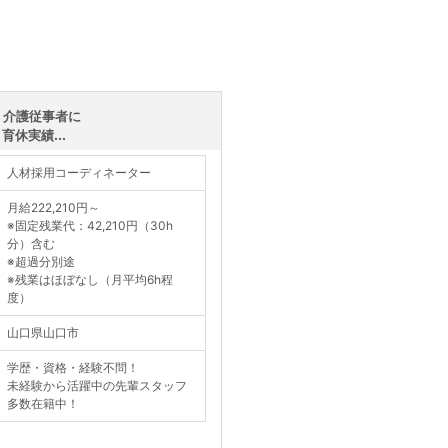
・介護従事者に
休実績...
人材採用コーディネーター
月給222,210円～
※固定残業代：42,210円（30h
分）含む
※超過分別途
※残業はほぼなし（月平均6h程
度）
山口県山口市
学歴・資格・経験不問！
未経験から活躍中の先輩スタッフ
多数在籍中！