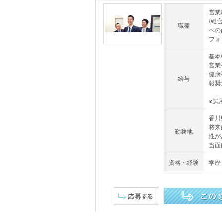
営業
(総
職種
への
フォ
基本給
営業
健康
給与
報奨
※試
香川
将来
勤務地
性が
当面
資格・経験
学歴
この求人を詳しく見る