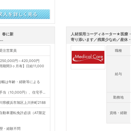
 春に新
人材採用コーディネーター★医療
..
寄り添います／残業少なめ／産休・育
受注営業員
職種
250,000円～420,000円
用期間3ヶ月有】日給11,000
給与
与幅は年齢・経験等による
手当（10,000円）、住宅手...
勤務地
川県横浜市旭区上川井町2188
自動車運転免許必須（AT限定
資格・経験
歴・経験不問