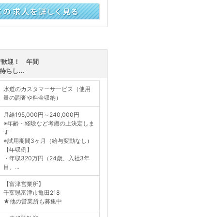
く見る
者歓迎！ 年間
ちし...
水道のカスタマーサービス（使用
量の調査や料金収納）
月給195,000円～240,000円
※年齢・経験など考慮の上決定しま
す
※試用期間3ヶ月（給与変動なし）
【年収例】
・年収320万円（24歳、入社3年
目、...
【富津営業所】
千葉県富津市亀田218
★他の営業所も募集中