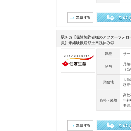
この求人を詳しく見る
駅チカ【保険契約者様のアフターフォロ
員】未経験歓迎◎土日祝休み◎
職種
サー
月給3
給与
（当
大阪
勤務地
堺東
高校
資格・経験
年齢
要普