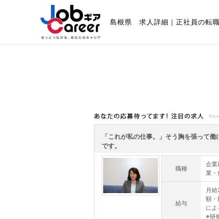
島根県 求人詳細｜正社員の転
あなたの応募待ってます!注目の求人
「これが私の仕事。」そう胸を張って働
です。
企業
職種
業・
月給
額・
給与
によ
※研