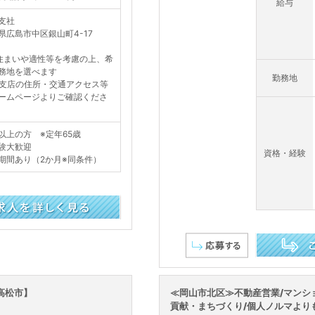
給与
支社
県広島市中区銀山町4-17
住まいや適性等を考慮の上、希
務地を選べます
勤務地
支店の住所・交通アクセス等
ームページよりご確認くださ
以上の方 ※定年65歳
験大歓迎
資格・経験
期間あり（2か月※同条件）
この求人を詳し
高松市】
≪岡山市北区≫不動産営業/マンシ
貢献・まちづくり/個人ノルマよりもチ