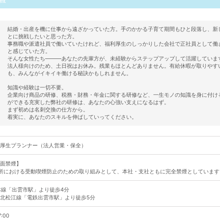
結婚・出産を機に仕事から遠ざかっていた方。手のかかる子育て期間もひと段落し、新
とに挑戦したいと思った方。
事務職や派遣社員で働いていたけれど、福利厚生のしっかりした会社で正社員として働
と感じていた方。
そんな女性たち―――あなたの先輩方が、未経験からステップアップして活躍していま
法人様向けのため、土日祝はお休み。残業もほとんどありません。有給休暇が取りやす
も、みんながイキイキ働ける秘訣かもしれません。
知識や経験は一切不要。
企業向け商品の研修、税務・財務・年金に関する研修など、一生モノの知識を身に付け
ができる充実した弊社の研修は、あなたの心強い支えになるはず。
まず初めは名刺交換の仕方から。
着実に、あなたのスキルを伸ばしていってください。
厚生プランナー（法人営業・保全）
面禁煙】
所における受動喫煙防止のための取り組みとして、本社・支社ともに完全禁煙としています
本線「出雲市駅」より徒歩4分
北松江線「電鉄出雲市駅」より徒歩5分
7:00