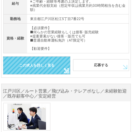
※ご年齢・経験等考慮の上決定します。
給与
※残業代全額支給（想定年収は残業月約30時間相当を含む金
額）
勤務地
東京都江戸川区松江5丁目7番22号
【必須要件】
■何らかの営業経験もしくは接客･販売経験
※提案要素がない接客・販売でも可
資格・経験
■普通自動車運転免許（AT限定可）
【歓迎要件】
応募する
この求人を詳しく見る
江戸川区／ルート営業／飛び込み・テレアポなし／未経験歓迎
／既存顧客中心／安定経営