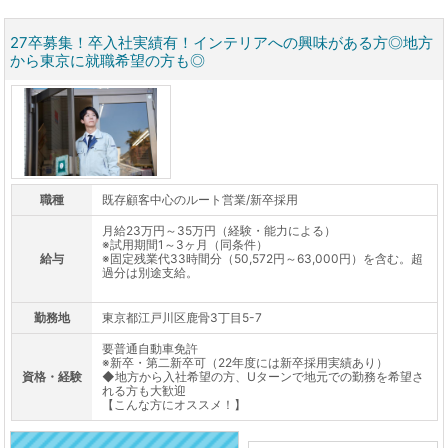
27卒募集！卒入社実績有！インテリアへの興味がある方◎地方
から東京に就職希望の方も◎
職種
既存顧客中心のルート営業/新卒採用
月給23万円～35万円（経験・能力による）
※試用期間1～3ヶ月（同条件）
給与
※固定残業代33時間分（50,572円～63,000円）を含む。超
過分は別途支給。
勤務地
東京都江戸川区鹿骨3丁目5-7
要普通自動車免許
※新卒・第二新卒可（22年度には新卒採用実績あり）
資格・経験
◆地方から入社希望の方、Uターンで地元での勤務を希望さ
れる方も大歓迎
【こんな方にオススメ！】