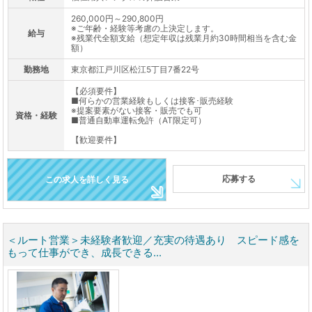
260,000円～290,800円
※ご年齢・経験等考慮の上決定します。
給与
※残業代全額支給（想定年収は残業月約30時間相当を含む金
額）
勤務地
東京都江戸川区松江5丁目7番22号
【必須要件】
■何らかの営業経験もしくは接客･販売経験
※提案要素がない接客・販売でも可
資格・経験
■普通自動車運転免許（AT限定可）
【歓迎要件】
応募する
この求人を詳しく見る
＜ルート営業＞未経験者歓迎／充実の待遇あり スピード感を
もって仕事ができ、成長できる...