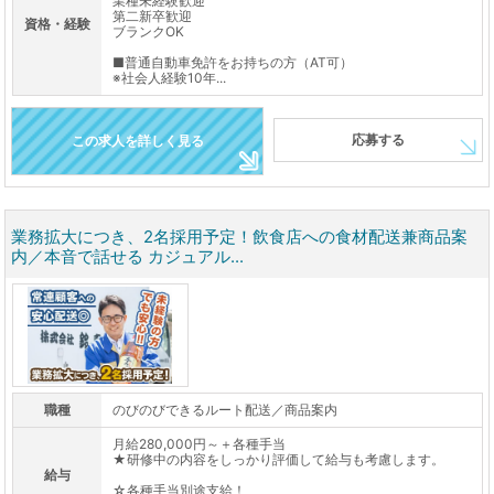
業種未経験歓迎
第二新卒歓迎
資格・経験
ブランクOK
■普通自動車免許をお持ちの方（AT可）
※社会人経験10年...
応募する
この求人を詳しく見る
業務拡大につき、2名採用予定！飲食店への食材配送兼商品案
内／本音で話せる カジュアル...
職種
のびのびできるルート配送／商品案内
月給280,000円～＋各種手当
★研修中の内容をしっかり評価して給与も考慮します。
給与
☆各種手当別途支給！