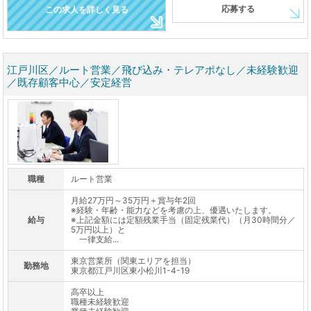
応募する
この求人を詳しく見る
江戸川区／ルート営業／飛び込み・テレアポなし／未経験歓迎
／既存顧客中心／安定経営
職種
ルート営業
月給27万円～35万円＋賞与年2回
※経験・年齢・能力などを考慮の上、優遇いたします。
給与
※上記金額には定額残業手当（固定残業代）（月30時間分／
5万円以上）と
一律支給...
東京営業所（関東エリアを担当）
勤務地
東京都江戸川区東小松川1-4-19
高卒以上
職種未経験歓迎