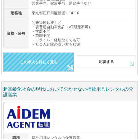
営業手当、家族手当、通勤手当など
勤務地
東京都江戸川区新堀1-14-16
＼未経験歓迎！／
・要普通自動車免許（AT限定不可）
・学歴不問
資格・経験
・前職不問
・ドライバー経験なくても可
・社会人経験の浅い方も歓迎
応募する
この求人を詳しく見る
超高齢化社会の現代において欠かせない福祉用具レンタルの介
護営業
職種
福祉用具レンタルの介護営業