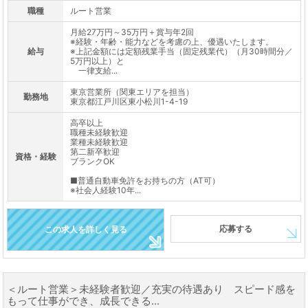
職種
ルート営業
月給27万円～35万円＋賞与年2回
※経験・年齢・能力などを考慮の上、優遇いたします。
給与
※上記金額には定額残業手当（固定残業代）（月30時間分／
5万円以上）と
一律支給...
東京営業所（関東エリアを担当）
勤務地
東京都江戸川区東小松川1-4-19
高卒以上
職種未経験歓迎
業種未経験歓迎
第二新卒歓迎
資格・経験
ブランクOK
■普通自動車免許をお持ちの方（AT可）
※社会人経験10年...
応募する
この求人を詳しく見る
＜ルート営業＞未経験者歓迎／充実の待遇あり スピード感を
もって仕事ができ、成長できる...