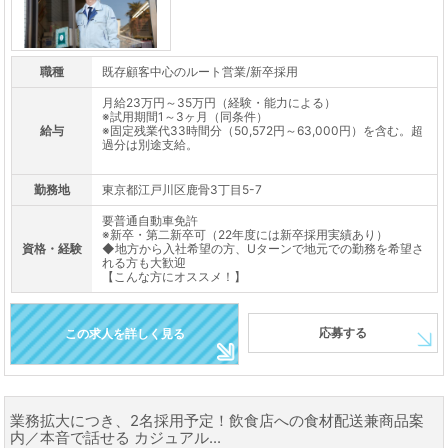
職種
既存顧客中心のルート営業/新卒採用
月給23万円～35万円（経験・能力による）
※試用期間1～3ヶ月（同条件）
給与
※固定残業代33時間分（50,572円～63,000円）を含む。超
過分は別途支給。
勤務地
東京都江戸川区鹿骨3丁目5-7
要普通自動車免許
※新卒・第二新卒可（22年度には新卒採用実績あり）
資格・経験
◆地方から入社希望の方、Uターンで地元での勤務を希望さ
れる方も大歓迎
【こんな方にオススメ！】
応募する
この求人を詳しく見る
業務拡大につき、2名採用予定！飲食店への食材配送兼商品案
内／本音で話せる カジュアル...