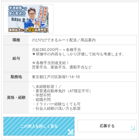
職種
のびのびできるルート配送／商品案内
月給280,000円～＋各種手当
★研修中の内容をしっかり評価して給与も考慮します。
給与
☆各種手当別途支給！
営業手当、家族手当、通勤手当など
勤務地
東京都江戸川区新堀1-14-16
＼未経験歓迎！／
・要普通自動車免許（AT限定不可）
・学歴不問
資格・経験
・前職不問
・ドライバー経験なくても可
・社会人経験の浅い方も歓迎
応募する
この求人を詳しく見る