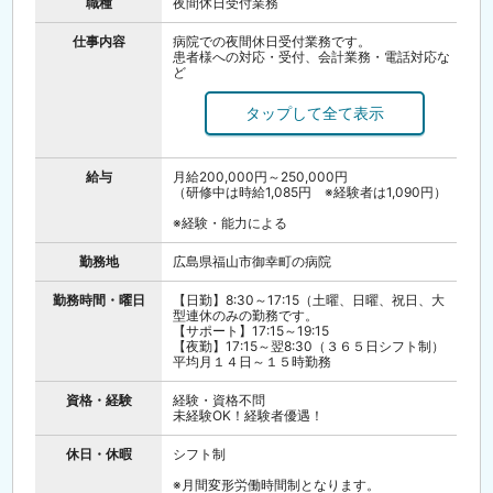
職種
夜間休日受付業務
仕事内容
病院での夜間休日受付業務です。
患者様への対応・受付、会計業務・電話対応な
ど
コミュニケーションに自信のある方、お好きな
方大歓迎です！
給与
月給200,000円～250,000円
（研修中は時給1,085円 ※経験者は1,090円）
※経験・能力による
勤務地
広島県福山市御幸町の病院
勤務時間・曜日
【日勤】8:30～17:15（土曜、日曜、祝日、大
型連休のみの勤務です。
【サポート】17:15～19:15
【夜勤】17:15～翌8:30（３６５日シフト制）
平均月１４日～１５時勤務
資格・経験
経験・資格不問
未経験OK！経験者優遇！
休日・休暇
シフト制
※月間変形労働時間制となります。