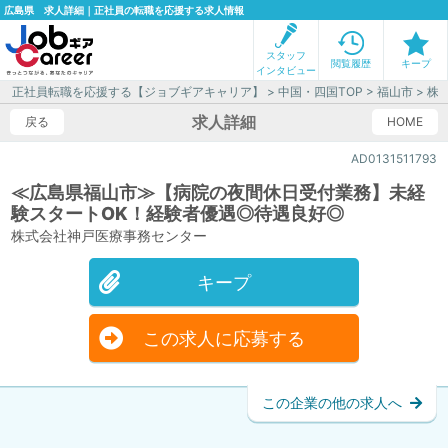
広島県 求人詳細｜正社員の転職を応援する求人情報
スタッフ
閲覧履歴
キープ
インタビュー
正社員転職を応援する【ジョブギアキャリア】
>
中国・四国TOP
>
福山市
> 株
求人詳細
戻る
HOME
AD0131511793
≪広島県福山市≫【病院の夜間休日受付業務】未経
験スタートOK！経験者優遇◎待遇良好◎
株式会社神戸医療事務センター
キープ
この求人に応募する
この企業の他の求人へ