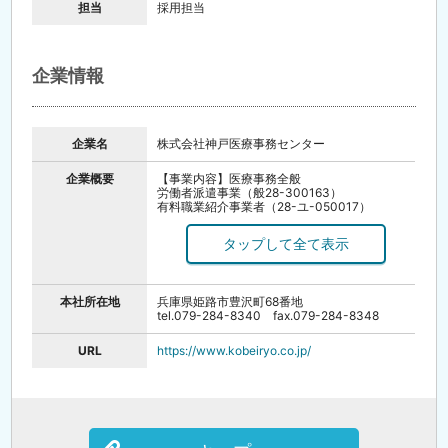
担当
採用担当
企業情報
企業名
株式会社神戸医療事務センター
企業概要
【事業内容】医療事務全般
労働者派遣事業（般28-300163）
有料職業紹介事業者（28-ユ-050017）
兵庫県公安委員会 第1134号
【代表取締役】村上 まき
【設立】平成3年11月25日
【資本金】1000万円
本社所在地
兵庫県姫路市豊沢町68番地
tel.079-284-8340 fax.079-284-8348
URL
https://www.kobeiryo.co.jp/