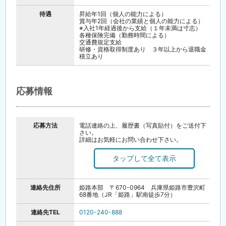
待遇
昇給年1回（個人の能力による）
賞与年2回（会社の業績と個人の能力による）
※入社1年経過後から支給（１年未満は寸志）
各種保険完備（勤務時間による）
交通費規定支給
研修・資格取得制度あり ３年以上から退職金
積立あり
応募情報
応募方法
電話連絡の上、履歴書（写真貼付）をご送付下
さい。
詳細はお気軽にお問い合わせ下さい。
「応募する」ボタンからのご応募もお待ちして
おります。
尚、郵送頂いた履歴書等は採用選考及びその結
果の通知の目的にのみ使用いたします。
また、不採用の場合はこちらで責任をもって処
連絡先住所
姫路本部 〒670-0964 兵庫県姫路市豊沢町
理いたしますので、予めご了承ください。
68番地（JR「姫路」駅南徒歩7分）
★オンライン面接（Web面談）も可能です。お
気軽にご相談ください。
連絡先TEL
0120-240-888