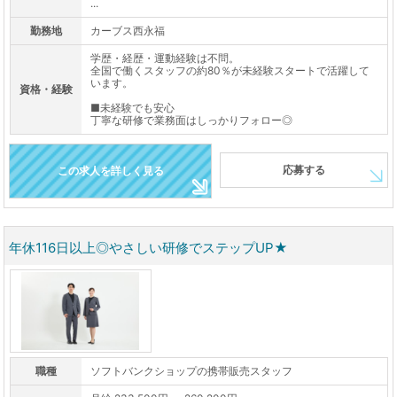
...
勤務地
カーブス西永福
学歴・経歴・運動経験は不問。
全国で働くスタッフの約80％が未経験スタートで活躍して
います。
資格・経験
■未経験でも安心
丁寧な研修で業務面はしっかりフォロー◎
応募する
この求人を詳しく見る
年休116日以上◎やさしい研修でステップUP★
職種
ソフトバンクショップの携帯販売スタッフ