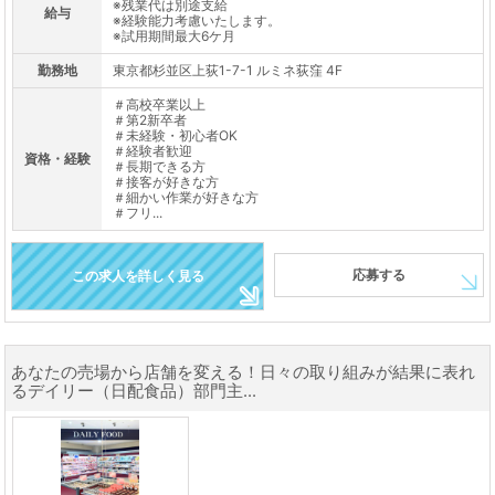
※残業代は別途支給
給与
※経験能力考慮いたします。
※試用期間最大6ケ月
勤務地
東京都杉並区上荻1-7-1 ルミネ荻窪 4F
＃高校卒業以上
＃第2新卒者
＃未経験・初心者OK
＃経験者歓迎
資格・経験
＃長期できる方
＃接客が好きな方
＃細かい作業が好きな方
＃フリ...
応募する
この求人を詳しく見る
あなたの売場から店舗を変える！日々の取り組みが結果に表れ
るデイリー（日配食品）部門主...