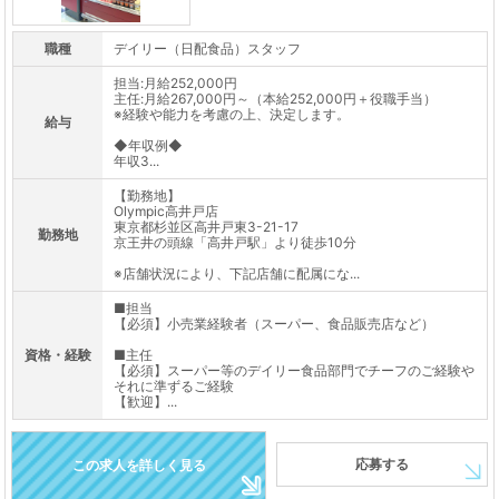
職種
デイリー（日配食品）スタッフ
担当:月給252,000円
主任:月給267,000円～（本給252,000円＋役職手当）
※経験や能力を考慮の上、決定します。
給与
◆年収例◆
年収3...
【勤務地】
Olympic高井戸店
東京都杉並区高井戸東3-21-17
勤務地
京王井の頭線「高井戸駅」より徒歩10分
※店舗状況により、下記店舗に配属にな...
■担当
【必須】小売業経験者（スーパー、食品販売店など）
資格・経験
■主任
【必須】スーパー等のデイリー食品部門でチーフのご経験や
それに準ずるご経験
【歓迎】...
応募する
この求人を詳しく見る