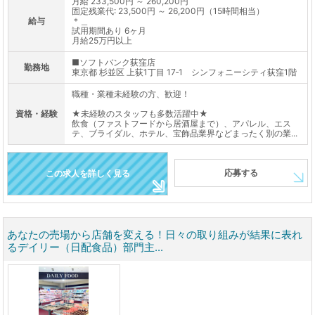
月給 233,500円 ～ 260,200円
固定残業代: 23,500円 ～ 26,200円（15時間相当）
給与
＊＿
試用期間あり 6ヶ月
月給25万円以上
■ソフトバンク荻窪店
勤務地
東京都 杉並区 上荻1丁目 17‐1 シンフォニーシティ荻窪1階
職種・業種未経験の方、歓迎！
資格・経験
★未経験のスタッフも多数活躍中★
飲食（ファストフードから居酒屋まで）、アパレル、エス
テ、ブライダル、ホテル、宝飾品業界などまったく別の業...
応募する
この求人を詳しく見る
あなたの売場から店舗を変える！日々の取り組みが結果に表れ
るデイリー（日配食品）部門主...