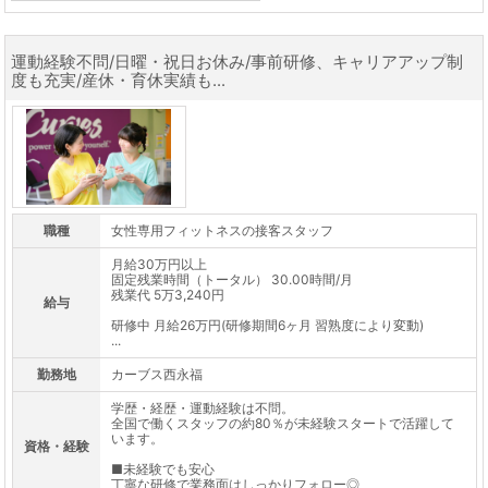
運動経験不問/日曜・祝日お休み/事前研修、キャリアアップ制
度も充実/産休・育休実績も...
職種
女性専用フィットネスの接客スタッフ
月給30万円以上
固定残業時間（トータル） 30.00時間/月
残業代 5万3,240円
給与
研修中 月給26万円(研修期間6ヶ月 習熟度により変動)
...
勤務地
カーブス西永福
学歴・経歴・運動経験は不問。
全国で働くスタッフの約80％が未経験スタートで活躍して
います。
資格・経験
■未経験でも安心
丁寧な研修で業務面はしっかりフォロー◎