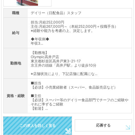
職種
デイリー（日配食品）スタッフ
担当:月給252,000円
主任:月給267,000円～（本給252,000円＋役職手当）
※経験や能力を考慮の上、決定します。
給与
◆年収例◆
年収3...
【勤務地】
Olympic高井戸店
東京都杉並区高井戸東3-21-17
勤務地
京王井の頭線「高井戸駅」より徒歩10分
※店舗状況により、下記店舗に配属にな...
■担当
【必須】小売業経験者（スーパー、食品販売店など）
資格・経験
■主任
【必須】スーパー等のデイリー食品部門でチーフのご経験や
それに準ずるご経験
【歓迎】...
応募する
この求人を詳しく見る