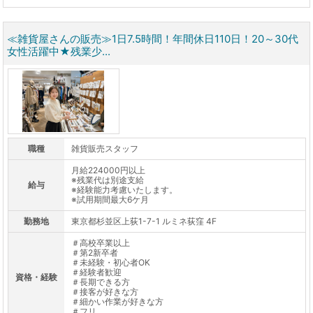
≪雑貨屋さんの販売≫1日7.5時間！年間休日110日！20～30代
女性活躍中★残業少...
職種
雑貨販売スタッフ
月給224000円以上
※残業代は別途支給
給与
※経験能力考慮いたします。
※試用期間最大6ケ月
勤務地
東京都杉並区上荻1-7-1 ルミネ荻窪 4F
＃高校卒業以上
＃第2新卒者
＃未経験・初心者OK
＃経験者歓迎
資格・経験
＃長期できる方
＃接客が好きな方
＃細かい作業が好きな方
＃フリ...