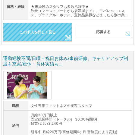
資格・経験
★未経験のスタッフも多数活躍中★
飲食（ファストフードから居酒屋まで）、アパレル、エス
テ、ブライダル、ホテル、宝飾品業界などまったく別の業...
応募する
この求人を詳しく見る
運動経験不問/日曜・祝日お休み/事前研修、キャリアアップ制
度も充実/産休・育休実績も...
職種
女性専用フィットネスの接客スタッフ
月給30万円以上
固定残業時間（トータル） 30.00時間/月
残業代 5万3,240円
給与
研修中 月給26万円(研修期間6ヶ月 習熟度により変動)