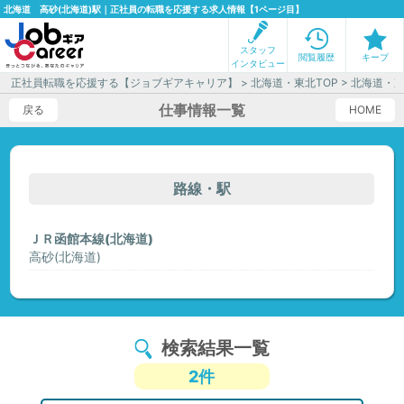
北海道 高砂(北海道)駅｜正社員の転職を応援する求人情報【1ページ目】
スタッフ
閲覧履歴
キープ
インタビュー
正社員転職を応援する【ジョブギアキャリア】
>
北海道・東北TOP
>
北海道・
仕事情報一覧
戻る
HOME
路線・駅
ＪＲ函館本線(北海道)
高砂(北海道)
検索結果一覧
2件