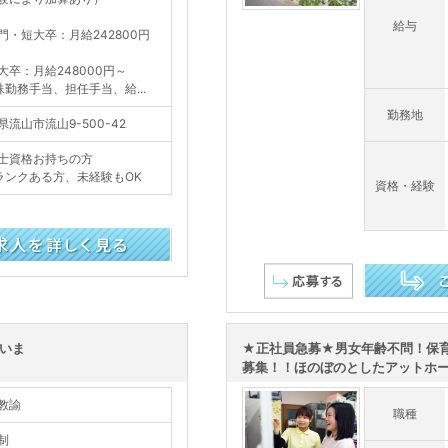
給与
門・短大卒：月給242800円
大卒：月給248000円～
殊勤務手当、担任手当、給...
勤務地
県流山市流山9-500-42
士資格お持ちの方
ランクある方、未経験もOK
資格・経験
この求人を詳し
いま
★正社員急募★男女年齢不問！保
募集！！ほのぼのとしたアットホーム
教諭
職種
制