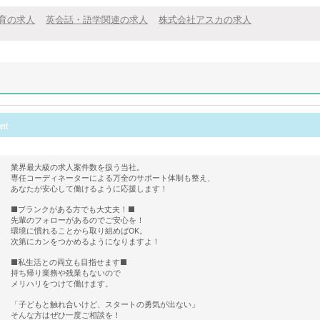
育の求人
英会話・語学関連の求人
株式会社アスカの求人
業界最大級の求人案件数を扱う当社。
専任コーディネーターによる万全のサポート体制も整え、
あなたが安心して働けるように応援します！
■ブランクがある方でも大丈夫！■
先輩のフォローがあるのでご安心を！
環境に慣れることから取り組めばOK。
次第にカンをつかめるようになりますよ！
■私生活との両立も目指せます■
持ち帰り業務や残業もないので
メリハリをつけて働けます。
「子どもと触れ合いけど、スタートの勇気が出ない」
そんな方はぜひ一度ご相談を！