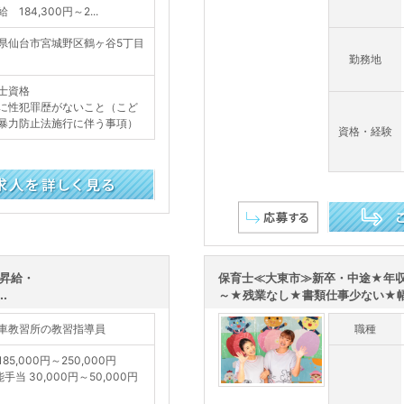
 184,300円～2...
県仙台市宮城野区鶴ヶ谷5丁目
勤務地
士資格
に性犯罪歴がないこと（こど
暴力防止法施行に伴う事項）
資格・経験
この求人を詳し
/昇給・
保育士≪大東市≫新卒・中途★年収
.
～★残業なし★書類仕事少ない★幅広
車教習所の教習指導員
職種
85,000円～250,000円
手当 30,000円～50,000円