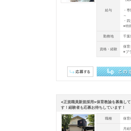
給与
・専
～
・四
※特
勤務地
千葉
保育
資格・経験
※ブ
この求人を詳しく見る
<正規職員新規採用>保育教諭を募集して
す！経験者も応募お待ちしています！
職種
保育
月給