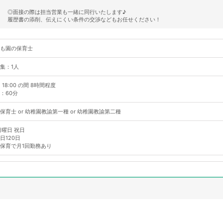
◎面接の際は担当営業も一緒に同行いたします♪
履歴書の添削、伝えにくい条件の交渉などもお任せください！
も園の保育士
集：1人
～ 18:00 の間 8時間程度
：60分
保育士 or 幼稚園教諭第一種 or 幼稚園教諭第二種
日曜日 祝日
日120日
保育で月1回勤務あり