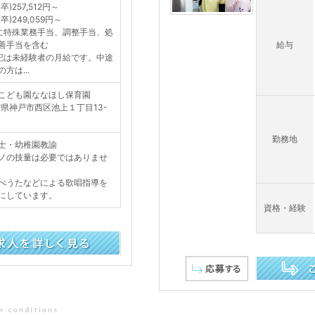
卒)257,512円～
卒)249,059円～
に特殊業務手当、調整手当、処
善手当を含む
給与
記は未経験者の月給です。中途
方は...
こども園ななほし保育園
庫県神戸市西区池上１丁目13-
勤務地
士・幼稚園教諭
ノの技量は必要ではありませ
べうたなどによる歌唱指導を
にしています。
資格・経験
この求人を詳し