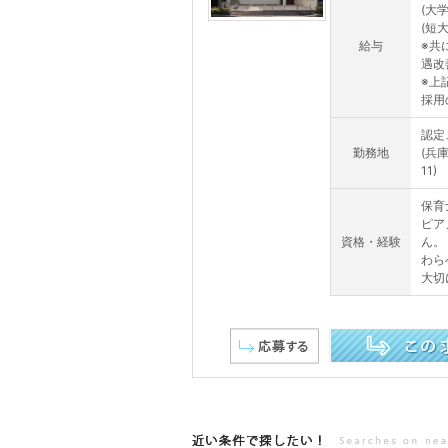
(大学
(短大
給与
※共
遇改
※上
採用の
認定
勤務地
(兵
11)
保育
ピア
資格・経験
ん。
わら
大切
この求人を詳しく見る