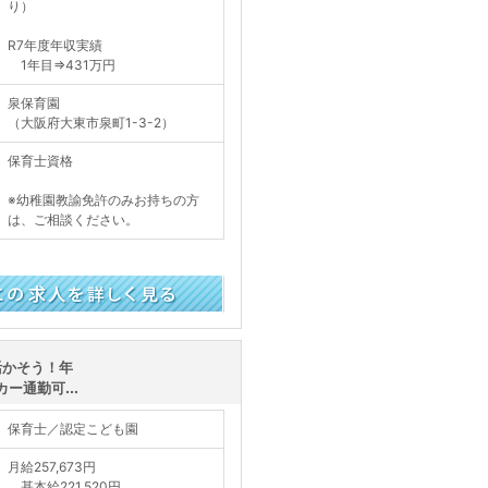
り）
R7年度年収実績
1年目⇒431万円
泉保育園
（大阪府大東市泉町1-3-2）
保育士資格
※幼稚園教諭免許のみお持ちの方
は、ご相談ください。
く見る
活かそう！年
ー通勤可...
保育士／認定こども園
月給257,673円
基本給221,520円