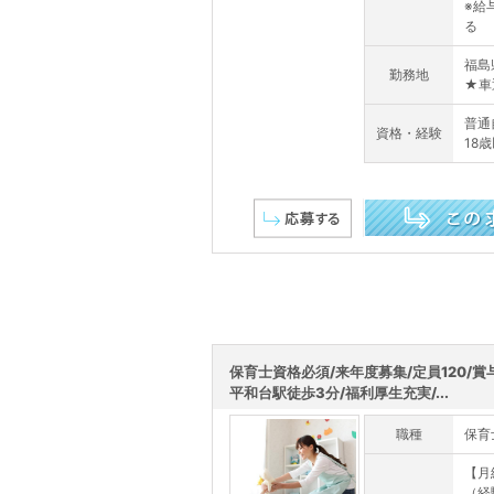
※給
る
福島
勤務地
★車
普通
資格・経験
18
この求人を詳しく見る
保育士資格必須/来年度募集/定員120/賞
平和台駅徒歩3分/福利厚生充実/...
職種
保育
【月
（経