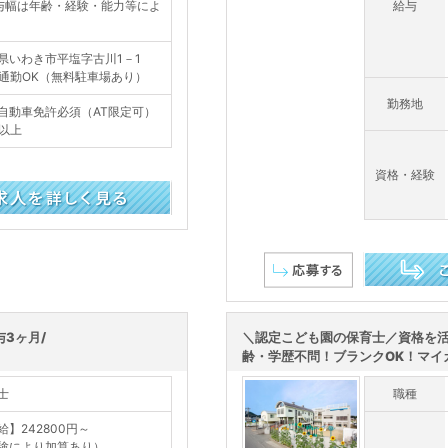
与幅は年齢・経験・能力等によ
給与
県いわき市平塩字古川1－1
通勤OK（無料駐車場あり）
勤務地
自動車免許必須（AT限定可）
歳以上
資格・経験
この求人を詳し
与3ヶ月/
＼認定こども園の保育士／資格を
齢・学歴不問！ブランクOK！マイカ
士
職種
給】242800円～
験により加算あり）