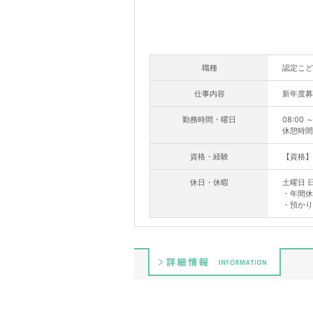
職種
認定こど
仕事内容
新年度募
勤務時間・曜日
08:00 
休憩時間
資格・経験
【資格】
休日・休暇
土曜日 
・年間休
・預かり
詳細情報