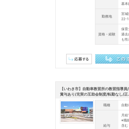
基本給
宮城
勤務地
22-1
保育
資格・経験
過去
も性
この求人を詳しく見る
【いわき市】自動車教習所の教習指導員
賞与あり/充実の互助会制度/転勤なし/正..
職種
自動
月給1
※職能
給与
含む