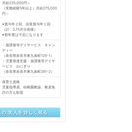
月給235,000円～
（実務経験5年以上）月給275,000
円～
※賞与年２回、決算賞与年１回
（計 2.75月分前後）
※初年度は寸志になります
・放課後等デイサービス キャン
ディー
（奈良県奈良市東九条町125-1）
・児童発達支援・放課後等デイサ
ービス おにぎり
（奈良県奈良市東九条町261-2）
保育士資格
児童指導員、幼稚園教諭、教員免
許の方も歓迎
く見る