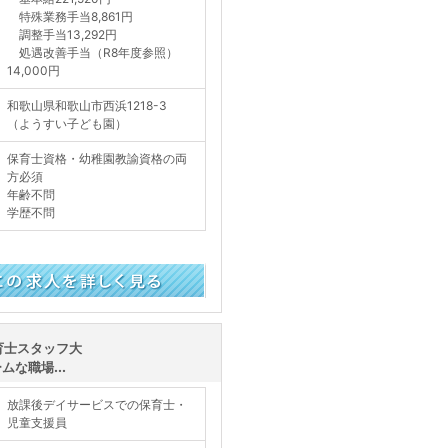
特殊業務手当8,861円
調整手当13,292円
処遇改善手当（R8年度参照）
14,000円
和歌山県和歌山市西浜1218-3
（ようすい子ども園）
保育士資格・幼稚園教諭資格の両
方必須
年齢不問
学歴不問
く見る
育士スタッフ大
な職場...
放課後デイサービスでの保育士・
児童支援員