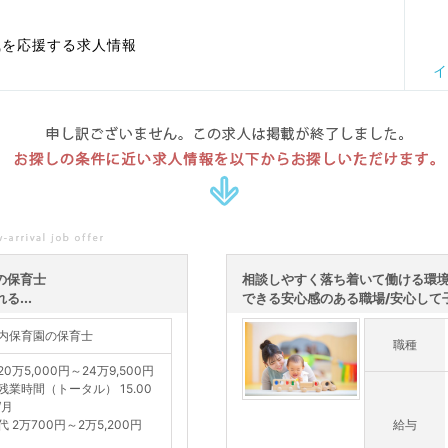
職を応援する求人情報
イ
申し訳ございません。この求人は掲載が終了しました。
お探しの条件に近い求人情報を以下からお探しいただけます。
の保育士
相談しやすく落ち着いて働ける環境
...
できる安心感のある職場/安心して子
内保育園の保育士
職種
0万5,000円～24万9,500円
残業時間（トータル） 15.00
/月
 2万700円～2万5,200円
給与