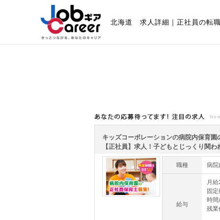
北海道 求人詳細｜正社員の転
あなたの応募待ってます!注目の求人
キッズコーポレーションの病院内保育園
【正社員】求人！子どもとじっくり関われる
職種
病院
月給2
固定
時間
給与
残業代