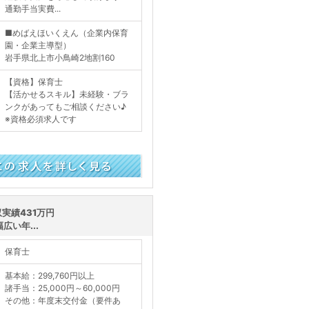
通勤手当実費...
■めばえほいくえん（企業内保育
園・企業主導型）
岩手県北上市小鳥崎2地割160
【資格】保育士
【活かせるスキル】未経験・ブラ
ンクがあってもご相談ください♪
※資格必須求人です
く見る
実績431万円
い年...
保育士
基本給：299,760円以上
諸手当：25,000円～60,000円
その他：年度末交付金（要件あ