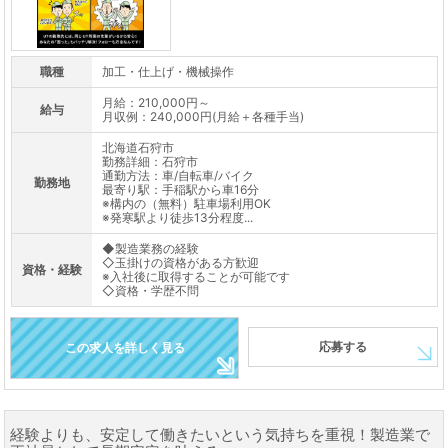
職種
加工・仕上げ・機械操作
月給：210,000円～
給与
月収例：240,000円(月給＋各種手当)
北海道石狩市
勤務詳細：石狩市
通勤方法：車/自転車/バイク
勤務地
最寄り駅：手稲駅から車16分
※構内の（無料）駐車場利用OK
※発寒駅より徒歩13分程度...
◆製造業務の経験
◇玉掛けの資格がある方歓迎
資格・経験
※入社後に取得することが可能です
◇資格・学歴不問
応募する
この求人を詳しく見る
経験よりも、安定して働きたいという気持ちを重視！製造業で