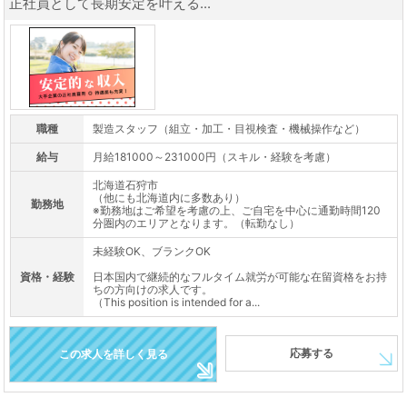
正社員として長期安定を叶える...
職種
製造スタッフ（組立・加工・目視検査・機械操作など）
給与
月給181000～231000円（スキル・経験を考慮）
北海道石狩市
（他にも北海道内に多数あり）
勤務地
※勤務地はご希望を考慮の上、ご自宅を中心に通勤時間120
分圏内のエリアとなります。（転勤なし）
未経験OK、ブランクOK
資格・経験
日本国内で継続的なフルタイム就労が可能な在留資格をお持
ちの方向けの求人です。
（This position is intended for a...
応募する
この求人を詳しく見る