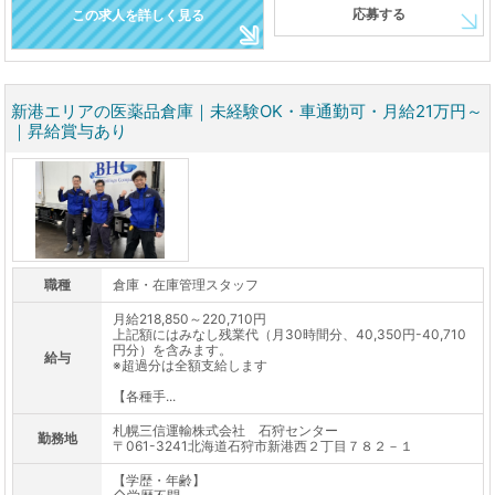
応募する
この求人を詳しく見る
新港エリアの医薬品倉庫｜未経験OK・車通勤可・月給21万円～
｜昇給賞与あり
職種
倉庫・在庫管理スタッフ
月給218,850～220,710円
上記額にはみなし残業代（月30時間分、40,350円-40,710
円分）を含みます。
給与
※超過分は全額支給します
【各種手...
札幌三信運輸株式会社 石狩センター
勤務地
〒061-3241北海道石狩市新港西２丁目７８２－１
【学歴・年齢】