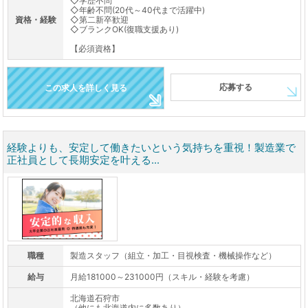
◇学歴不問
◇年齢不問(20代～40代まで活躍中)
資格・経験
◇第二新卒歓迎
◇ブランクOK(復職支援あり)
【必須資格】
応募する
この求人を詳しく見る
経験よりも、安定して働きたいという気持ちを重視！製造業で
正社員として長期安定を叶える...
職種
製造スタッフ（組立・加工・目視検査・機械操作など）
給与
月給181000～231000円（スキル・経験を考慮）
北海道石狩市
（他にも北海道内に多数あり）