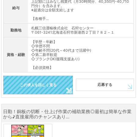
上記額にはみなし残業代（月30時間分、40,350円-40,710
円分）を含みます。
給与
※超過分は全額支給します
【各種手...
札幌三信運輸株式会社 石狩センター
勤務地
〒061-3241北海道石狩市新港西２丁目７８２－１
【学歴・年齢】
◇学歴不問
◇年齢不問(20代～40代まで活躍中)
資格・経験
◇第二新卒歓迎
◇ブランクOK(復職支援あり)
【必須資格】
応募する
この求人を詳しく見る
日勤！銅板の切断・仕上げ作業の補助業務◎最初は簡単な作業
から♪直接雇用のチャンスあり...