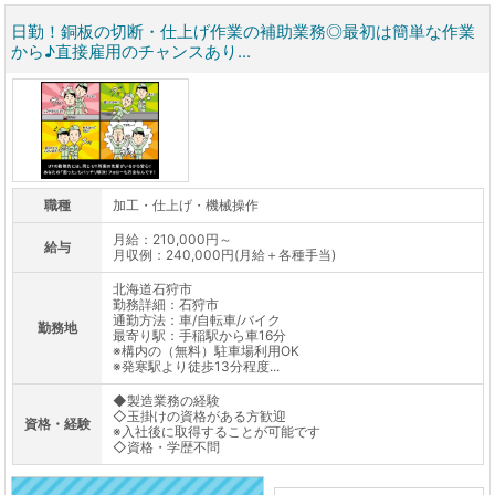
日勤！銅板の切断・仕上げ作業の補助業務◎最初は簡単な作業
から♪直接雇用のチャンスあり...
職種
加工・仕上げ・機械操作
月給：210,000円～
給与
月収例：240,000円(月給＋各種手当)
北海道石狩市
勤務詳細：石狩市
通勤方法：車/自転車/バイク
勤務地
最寄り駅：手稲駅から車16分
※構内の（無料）駐車場利用OK
※発寒駅より徒歩13分程度...
◆製造業務の経験
◇玉掛けの資格がある方歓迎
資格・経験
※入社後に取得することが可能です
◇資格・学歴不問